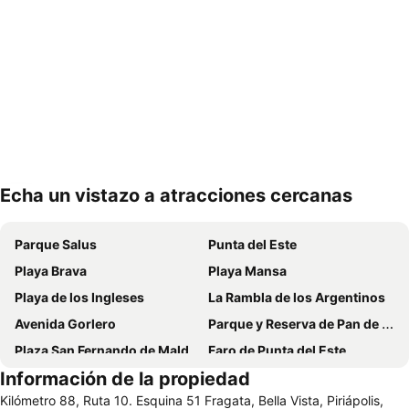
Echa un vistazo a atracciones cercanas
Ampliar mapa
Parque Salus
Punta del Este
Playa Brava
Playa Mansa
Playa de los Ingleses
La Rambla de los Argentinos
Avenida Gorlero
Parque y Reserva de Pan de Azúcar
Plaza San Fernando de Maldonado
Faro de Punta del Este
Información de la propiedad
Capitán de Corbeta Carlos A. Curbelo International Airport
La Mano
Kilómetro 88, Ruta 10. Esquina 51 Fragata, Bella Vista, Piriápolis,
Isla Gorriti