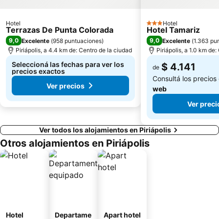
Hotel
Hotel
3 Estrellas
Terrazas De Punta Colorada
Hotel Tamariz
9,0
9,0
Excelente
(
958 puntuaciones
)
Excelente
(
1.363 pu
Piriápolis, a 4.4 km de: Centro de la ciudad
Piriápolis, a 1.0 km de
Seleccioná las fechas para ver los
$ 4.141
de
precios exactos
Consultá los precios
Ver precios
web
Ver preci
Ver todos los alojamientos en Piriápolis
Otros alojamientos en Piriápolis
Hotel
Departame
Apart hotel