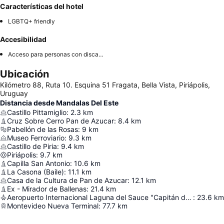
Características del hotel
LGBTQ+ friendly
Accesibilidad
Acceso para personas con discapacidad
Ubicación
Kilómetro 88, Ruta 10. Esquina 51 Fragata, Bella Vista, Piriápolis,
Uruguay
Distancia desde Mandalas Del Este
Castillo Pittamiglio
:
2.3
km
Cruz Sobre Cerro Pan de Azucar
:
8.4
km
Pabellón de las Rosas
:
9
km
Museo Ferroviario
:
9.3
km
Castillo de Piria
:
9.4
km
Piriápolis
:
9.7
km
Capilla San Antonio
:
10.6
km
La Casona (Baile)
:
11.1
km
Casa de la Cultura de Pan de Azucar
:
12.1
km
Ex - Mirador de Ballenas
:
21.4
km
Aeropuerto Internacional Laguna del Sauce "Capitán de Corbeta Carlos Curbelo"
:
23.6
km
Montevideo Nueva Terminal
:
77.7
km