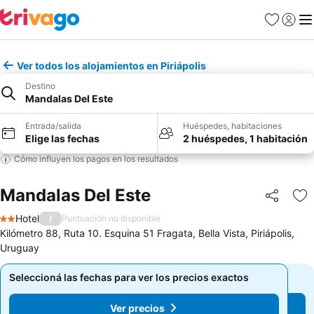
Favoritos
Iniciar 
Me
Ver todos los alojamientos en Piriápolis
Destino
Mandalas Del Este
Entrada/salida
Huéspedes, habitaciones
Elige las fechas
2 huéspedes, 1 habitación
Cómo influyen los pagos en los resultados
Mandalas Del Este
Compartir
Añ
Hotel
/
Puntuación no disponible
2 Estrellas
Kilómetro 88, Ruta 10. Esquina 51 Fragata, Bella Vista, Piriápolis,
Uruguay
Seleccioná las fechas para ver los precios exactos
Seleccioná las fechas para ver los precios exactos
Ver precios
Ver precios