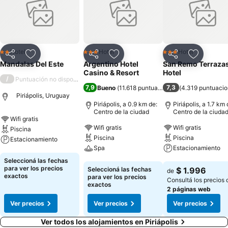
Hotel
Hotel
Hotel
2 Estrellas
3 Estrellas
3 Estrellas
Compartir
Añadir a favoritos
Compartir
Añadir a favoritos
Compartir
Añadir a 
Mandalas Del Este
Argentino Hotel
San Remo Terraza
Casino & Resort
Hotel
/
Puntuación no disponible
7,9
7,3
Bueno
(
11.618 puntuaciones
)
(
4.319 puntuaci
Piriápolis, Uruguay
Piriápolis, a 0.9 km de:
Piriápolis, a 1.7 km 
Centro de la ciudad
Centro de la ciuda
Wifi gratis
Wifi gratis
Wifi gratis
Piscina
Piscina
Piscina
Estacionamiento
Spa
Estacionamiento
Ver precios
Seleccioná las fechas
Ver precios
Ver precios
para ver los precios
Seleccioná las fechas
$ 1.996
de
exactos
para ver los precios
Consultá los precios 
exactos
2 páginas web
Ver precios
Ver precios
Ver precios
Ver todos los alojamientos en Piriápolis