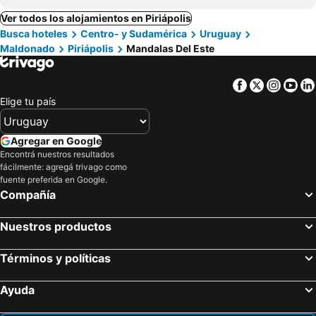
Ver todos los alojamientos en Piriápolis
Busca hoteles
Centro- y Sudamérica
Uruguay
Maldonado
Piriápolis
Mandalas Del Este
Facebook
Twitter
Insta
Yo
Elige tu país
Agregar en Google
Encontrá nuestros resultados
fácilmente: agregá trivago como
fuente preferida en Google.
Compañía
Nuestros productos
Términos y políticas
Ayuda