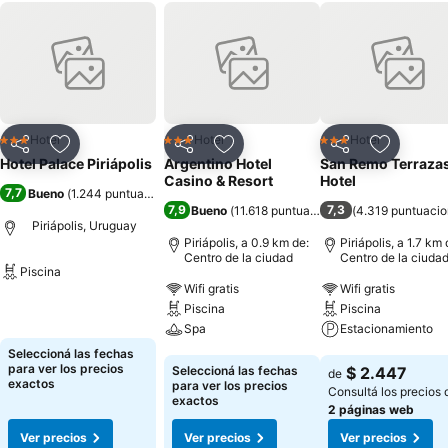
Hotel
Hotel
Hotel
3 Estrellas
3 Estrellas
3 Estrellas
Compartir
Añadir a favoritos
Compartir
Añadir a favoritos
Compartir
Añadir a 
Hotel Palace Piriápolis
Argentino Hotel
San Remo Terraza
Casino & Resort
Hotel
7,7
Bueno
(
1.244 puntuaciones
)
7,9
7,3
Bueno
(
11.618 puntuaciones
)
(
4.319 puntuaci
Piriápolis, Uruguay
Piriápolis, a 0.9 km de:
Piriápolis, a 1.7 km 
Centro de la ciudad
Centro de la ciuda
Piscina
Wifi gratis
Wifi gratis
Ver precios
Piscina
Piscina
Spa
Estacionamiento
Seleccioná las fechas
Ver precios
Ver precios
para ver los precios
Seleccioná las fechas
$ 2.447
de
exactos
para ver los precios
Consultá los precios 
exactos
2 páginas web
Ver precios
Ver precios
Ver precios