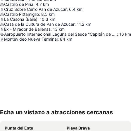
Castillo de Piria
:
4.7
km
Cruz Sobre Cerro Pan de Azucar
:
6.4
km
Castillo Pittamiglio
:
8.5
km
La Casona (Baile)
:
10.3
km
Casa de la Cultura de Pan de Azucar
:
11.2
km
Ex - Mirador de Ballenas
:
13
km
Aeropuerto Internacional Laguna del Sauce "Capitán de Corbeta Carlos Curbelo"
:
16
km
Montevideo Nueva Terminal
:
84
km
Echa un vistazo a atracciones cercanas
Ampliar mapa
Punta del Este
Playa Brava