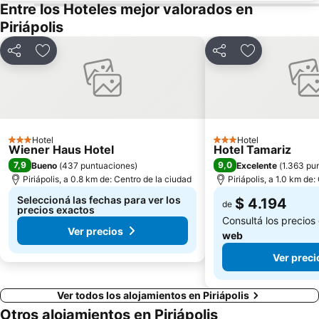
Entre los Hoteles mejor valorados en
Piriápolis
Compartir
Añadir a favoritos
Compartir
Añadir a favo
Hotel
Hotel
3 Estrellas
3 Estrellas
Wiener Haus Hotel
Hotel Tamariz
7,9
9,0
Bueno
(
437 puntuaciones
)
Excelente
(
1.363 pu
Piriápolis, a 0.8 km de: Centro de la ciudad
Piriápolis, a 1.0 km de
Seleccioná las fechas para ver los
$ 4.194
de
precios exactos
Consultá los precios
Ver precios
web
Ver preci
Ver todos los alojamientos en Piriápolis
Otros alojamientos en Piriápolis