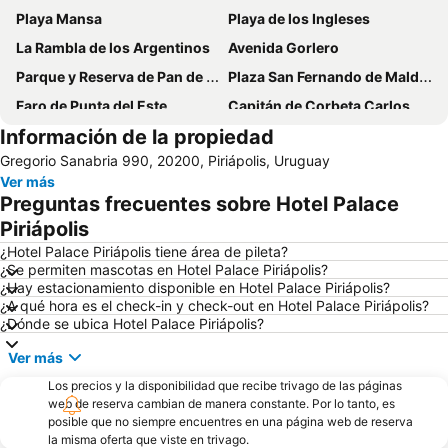
Playa Mansa
Playa de los Ingleses
La Rambla de los Argentinos
Avenida Gorlero
Parque y Reserva de Pan de Azúcar
Plaza San Fernando de Maldonado
Faro de Punta del Este
Capitán de Corbeta Carlos A. Curbelo International Airport
Información de la propiedad
La Mano
Isla Gorriti
Gregorio Sanabria 990, 20200, Piriápolis, Uruguay
Ver más
Preguntas frecuentes sobre Hotel Palace
Piriápolis
¿Hotel Palace Piriápolis tiene área de pileta?
¿Se permiten mascotas en Hotel Palace Piriápolis?
¿Hay estacionamiento disponible en Hotel Palace Piriápolis?
¿A qué hora es el check-in y check-out en Hotel Palace Piriápolis?
¿Dónde se ubica Hotel Palace Piriápolis?
Ver más
Los precios y la disponibilidad que recibe trivago de las páginas
web de reserva cambian de manera constante. Por lo tanto, es
posible que no siempre encuentres en una página web de reserva
la misma oferta que viste en trivago.