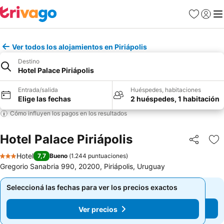
Favoritos
Iniciar 
Me
Ver todos los alojamientos en Piriápolis
Destino
Hotel Palace Piriápolis
Entrada/salida
Huéspedes, habitaciones
Elige las fechas
2 huéspedes, 1 habitación
Cómo influyen los pagos en los resultados
Hotel Palace Piriápolis
Compartir
Añ
Hotel
7,7
Bueno
(
1.244 puntuaciones
)
3 Estrellas
Gregorio Sanabria 990, 20200, Piriápolis, Uruguay
Seleccioná las fechas para ver los precios exactos
Seleccioná las fechas para ver los precios exactos
Ver precios
Ver precios