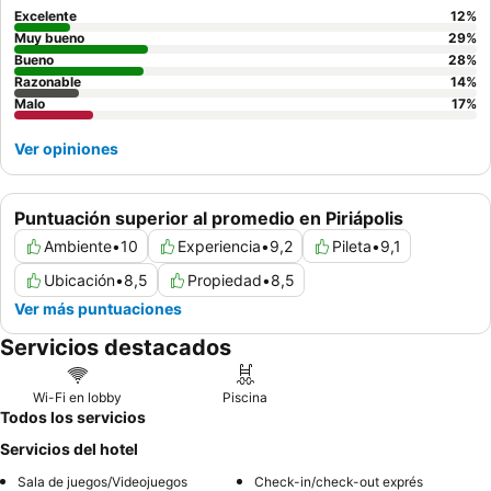
productos caseros. Para disfrutar de vistas óptimas, se
Excelente
12
%
recomienda a los huéspedes solicitar habitaciones en los pisos
Muy bueno
29
%
superiores.
Bueno
28
%
Razonable
14
%
Malo
17
%
Ver opiniones
Puntuación superior al promedio en Piriápolis
Ambiente
•
10
Experiencia
•
9,2
Pileta
•
9,1
Ubicación
•
8,5
Propiedad
•
8,5
Ver más puntuaciones
Servicios destacados
Wi-Fi en lobby
Piscina
Todos los servicios
Servicios del hotel
Sala de juegos/Videojuegos
Check-in/check-out exprés