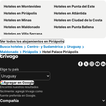
Hoteles en Montevideo
Hoteles en Punta del Este
Hoteles en Piriápolis
Hoteles en Atlántida
Hoteles en Minas
Hoteles en Ciudad de la Costa
Hoteles en Maldonado
Hoteles en Punta Ballena
Hoteles en Villa Serrana
Ver todos los alojamientos en Piriápolis
Busca hoteles
Centro- y Sudamérica
Uruguay
Maldonado
Piriápolis
Hotel Palace Piriápolis
Facebook
Twitter
Insta
Yo
Elige tu país
Agregar en Google
Encontrá nuestros resultados
fácilmente: agregá trivago como
fuente preferida en Google.
Compañía