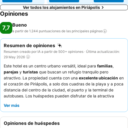
Ver todos los alojamientos en Piriápolis
Opiniones
Bueno
7,7
a partir de 1.244 puntuaciones de las principales
páginas
Resumen de opiniones
Resumen creado por IA a partir de 500+ opiniones · Última actualización:
29 May 2026
Este hotel es un centro urbano versátil, ideal para
familias
,
parejas
y
turistas
que buscan un refugio tranquilo pero
atractivo. La propiedad cuenta con una
excelente ubicación
en
el corazón de Piriápolis, a solo dos cuadras de la playa y a poca
distancia del centro de la ciudad, el puerto y la terminal de
autobuses. Los huéspedes pueden disfrutar de la atractiva
piscina
, a menudo elogiada por su agradable temperatura, y
Ver más
una
sala de juegos
bien mantenida, perfecta para todas las
edades. El personal recibe constantemente elogios por su
excepcional amabilidad y atención, complementando el
Opiniones de huéspedes
delicioso
desayuno buffet
que ofrece una variedad de