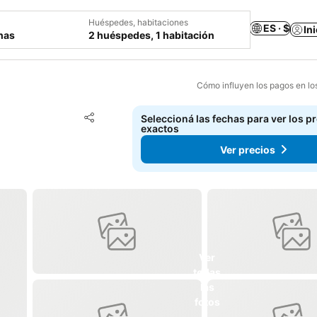
Huéspedes, habitaciones
ES · $
In
chas
2 huéspedes, 1 habitación
Cómo influyen los pagos en lo
Añadir a favoritos
Seleccioná las fechas para ver los p
Compartir
exactos
Ver precios