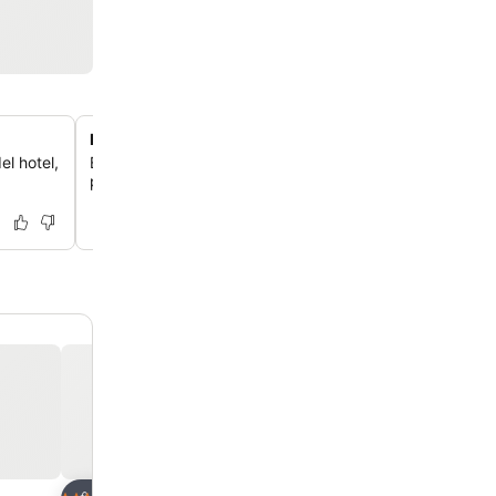
Desayuno regional con delicias locales
el hotel,
Empieza el día con un desayuno buffet que incluye una
productos regionales, como delicias locales como el pas