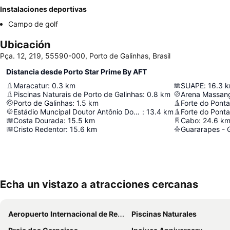
Instalaciones deportivas
Campo de golf
Ubicación
Pça. 12, 219, 55590-000, Porto de Galinhas, Brasil
Distancia desde Porto Star Prime By AFT
Maracatur
:
0.3
km
SUAPE
:
16.3
k
Piscinas Naturais de Porto de Galinhas
:
0.8
km
Arena Massan
Porto de Galinhas
:
1.5
km
Forte do Pont
Estádio Muncipal Doutor Antônio Dourado Neto
:
13.4
km
Forte do Pont
Costa Dourada
:
15.5
km
Cabo
:
24.6
k
Cristo Redentor
:
15.6
km
Echa un vistazo a atracciones cercanas
Aeropuerto Internacional de Recife-Guararapes Gilberto Freyre
Piscinas Naturales