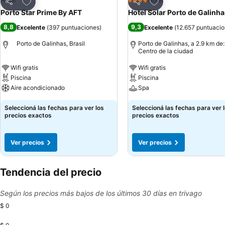
Añadir a favoritos
Añadir a favoritos
Hotel
Hotel
4 Estrellas
Compartir
Compartir
Porto Star Prime By AFT
Hotel Solar Porto de Galinh
8,8
9,3
Excelente
(
397 puntuaciones
)
Excelente
(
12.657 puntuaci
Porto de Galinhas, Brasil
Porto de Galinhas, a 2.9 km de:
Centro de la ciudad
Wifi gratis
Wifi gratis
Piscina
Piscina
Aire acondicionado
Spa
Seleccioná las fechas para ver los
Seleccioná las fechas para ver 
precios exactos
precios exactos
Ver precios
Ver precios
Tendencia del precio
Según los precios más bajos de los últimos 30 días en trivago
$ 0