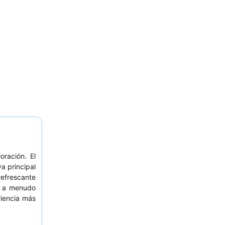
ración. El
a principal
refrescante
é, a menudo
riencia más