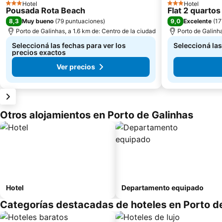
Hotel
Hotel
3 Estrellas
3 Estrellas
Pousada Rota Beach
Flat 2 quarto
8,3
9,0
Muy bueno
(
79 puntuaciones
)
Excelente
(
17
Porto de Galinhas, a 1.6 km de: Centro de la ciudad
Porto de Galinha
Seleccioná las fechas para ver los
Seleccioná las
precios exactos
Ver precios
Otros alojamientos en Porto de Galinhas
Hotel
Departamento equipado
Categorías destacadas de hoteles en Porto d