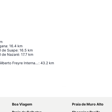
m
gana
:
16.4
km
al de Suape
:
16.5
km
al de Nazaré
:
17.7
km
m
Guararapes - Gilberto Freyre International Airport
:
43.2
km
Ampliar mapa
Boa Viagem
Praia de Muro Alto