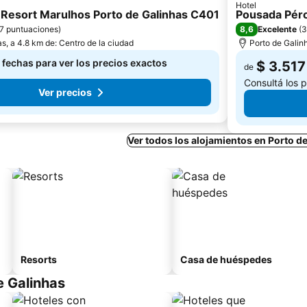
Hotel
s Resort Marulhos Porto de Galinhas C401
Pousada Péro
8,6
7 puntuaciones
)
Excelente
(
3
s, a 4.8 km de: Centro de la ciudad
Porto de Galinh
 fechas para ver los precios exactos
$ 3.517
de
Consultá los 
Ver precios
Ver todos los alojamientos en Porto d
Resorts
Casa de huéspedes
e Galinhas