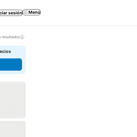
Menú
iciar sesión
s resultados
recios