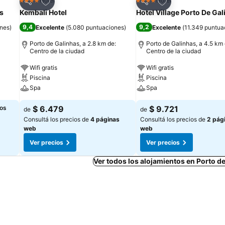
Añadir a favoritos
Añadir a favoritos
Hotel
Hotel
4 Estrellas
4 Estrellas
Compartir
Compartir
as
Kembali Hotel
Hotel Village Porto De Ga
9,4
9,2
ones
)
Excelente
(
5.080 puntuaciones
)
Excelente
(
11.349 puntua
Porto de Galinhas, a 2.8 km de:
Porto de Galinhas, a 4.5 km 
Centro de la ciudad
Centro de la ciudad
Wifi gratis
Wifi gratis
Piscina
Piscina
Spa
Spa
los
$ 6.479
$ 9.721
de
de
Consultá los precios de
4 páginas
Consultá los precios de
2 pág
web
web
Ver precios
Ver precios
Ver todos los alojamientos en Porto d