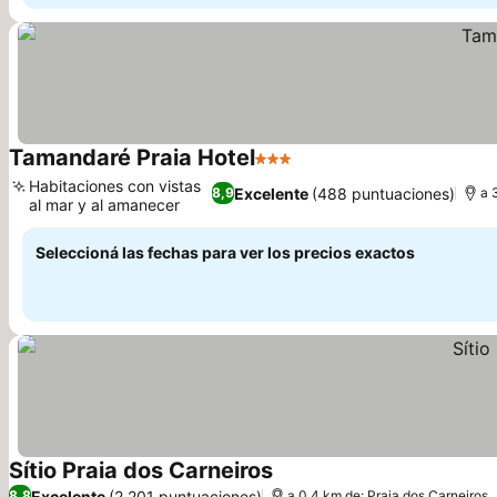
Tamandaré Praia Hotel
3 Estrellas
Ver precios
Habitaciones con vistas
Excelente
(488 puntuaciones)
8,9
a 
al mar y al amanecer
Ver precios
Seleccioná las fechas para ver los precios exactos
Sítio Praia dos Carneiros
Ver precios
Excelente
(2.201 puntuaciones)
8,8
a 0.4 km de: Praia dos Carneiros