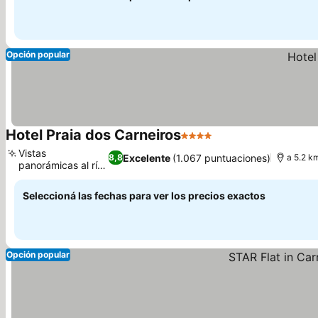
Opción popular
Hotel Praia dos Carneiros
4 Estrellas
Ver precios
Vistas
Excelente
(1.067 puntuaciones)
8,8
a 5.2 k
panorámicas al río
Ver precios
y al mar
Seleccioná las fechas para ver los precios exactos
Opción popular