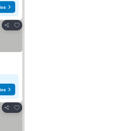
ios
Añadir a favoritos
Compartir
ios
Añadir a favoritos
Compartir