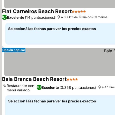
Flat Carneiros Beach Resort
5 Estrellas
Ver precios
Excelente
(14 puntuaciones)
8,7
a 0.7 km de: Praia dos Carneiros
Seleccioná las fechas para ver los precios exactos
Opción popular
Baia Branca Beach Resort
4 Estrellas
Ver precios
Restaurante con
Excelente
(3.358 puntuaciones)
8,7
a 4.1 km 
menú variado
Ver precios
Seleccioná las fechas para ver los precios exactos