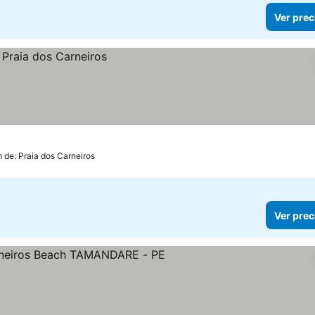
Ver prec
m de: Praia dos Carneiros
Ver prec