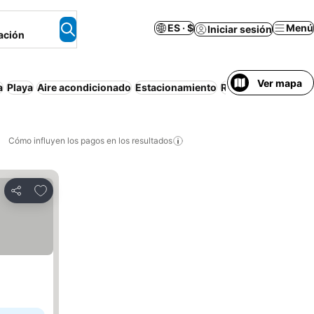
ES · $
Menú
Iniciar sesión
ación
Ver mapa
a
Playa
Aire acondicionado
Estacionamiento
Resort
Wi-Fi
Depa
Cómo influyen los pagos en los resultados
Añadir a favoritos
Compartir