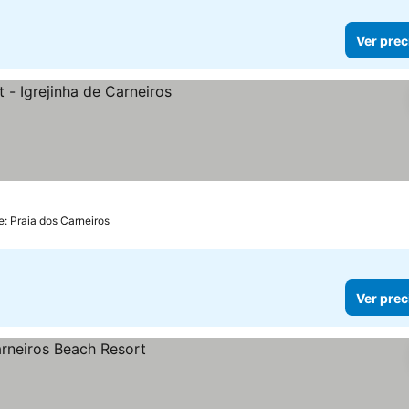
Ver prec
e: Praia dos Carneiros
Ver prec