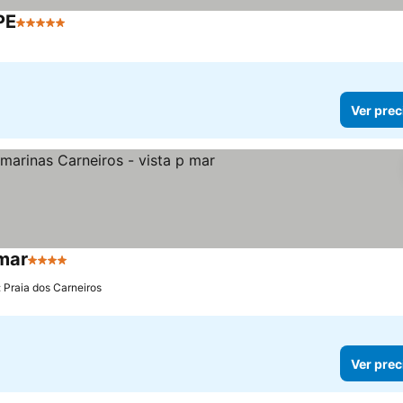
PE
5 Estrellas
Ver precios
Ver prec
 mar
4 Estrellas
Ver precios
: Praia dos Carneiros
Ver prec