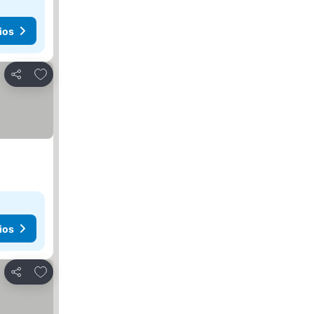
ios
Añadir a favoritos
Compartir
ios
Añadir a favoritos
Compartir