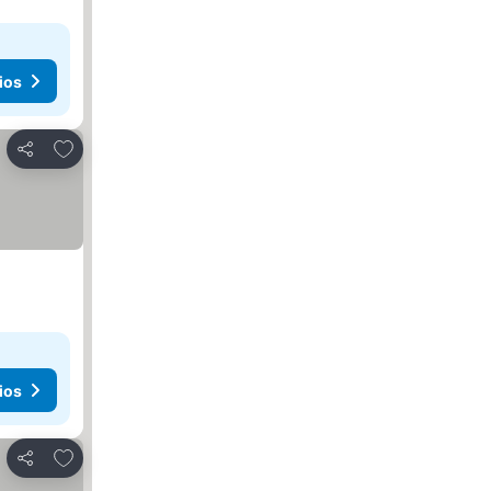
ios
Añadir a favoritos
Compartir
ios
Añadir a favoritos
Compartir