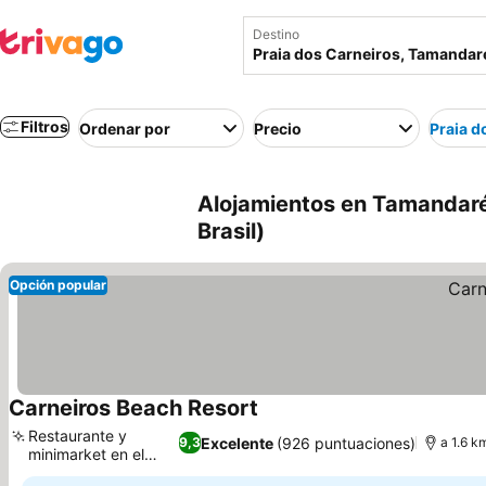
Destino
Filtros
Ordenar por
Precio
Praia d
Alojamientos en Tamandaré
Brasil)
Opción popular
Carneiros Beach Resort
Ver precios
Restaurante y
Excelente
(926 puntuaciones)
9,3
a 1.6 k
minimarket en el
Ver precios
hotel