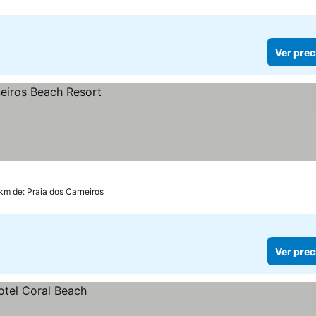
Ver prec
 km de: Praia dos Carneiros
Ver prec