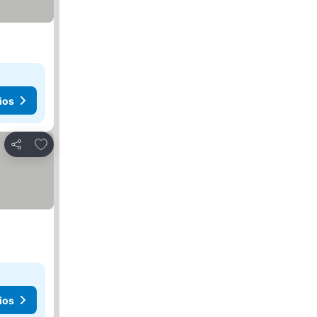
ios
Añadir a favoritos
Compartir
ios