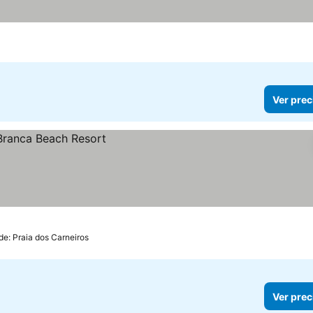
Ver prec
de: Praia dos Carneiros
Ver prec