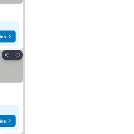
ios
Añadir a favoritos
Compartir
ios