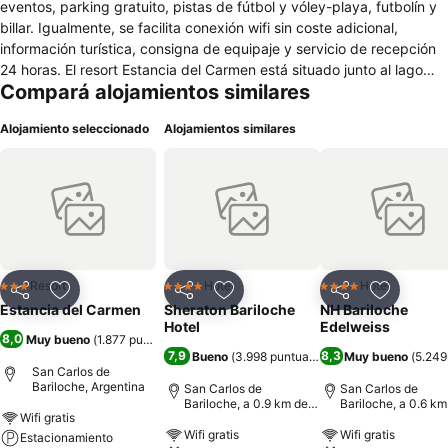
eventos, parking gratuito, pistas de fútbol y vóley-playa, futbolín y
billar. Igualmente, se facilita conexión wifi sin coste adicional,
información turística, consigna de equipaje y servicio de recepción
24 horas. El resort Estancia del Carmen está situado junto al lago
Compará alojamientos similares
Gutiérrez, destacando por ofrecer privilegiadas panorámicas del
bello entorno natural patagónico. Las cabañas disponen de cocina
Alojamiento seleccionado
Alojamientos similares
propia, al tiempo que el restaurante del hotel Estancia del Carmen
proporciona platos caseros como pastas rellenas, trucha o ciervo. El
centro de San Carlos de Bariloche y el lago Nahuel Huapi se hallan a
15 minutos en automóvil, quedando el cerro Catedral a seis
kilómetros. Dispone de habitaciones equipadas con televisor de
pantalla plana, caja fuerte, equipo de planchado, calefacción y
baño propio con ducha o bañera y bidet. Los viajeros también
pueden alojarse en cabañas con capacidad para seis personas.
Resort
Hotel
Hotel
3 Estrellas
4 Estrellas
4 Estrellas
Compartir
Añadir a favoritos
Compartir
Añadir a favoritos
Compartir
Añadir a 
Estancia del Carmen
Sheraton Bariloche
NH Bariloche
Hotel
Edelweiss
8,0
Muy bueno
(
1.877 puntuaciones
)
7,9
8,3
Bueno
(
3.998 puntuaciones
Muy bueno
)
(
5.249
San Carlos de
Bariloche, Argentina
San Carlos de
San Carlos de
Bariloche, a 0.9 km de:
Bariloche, a 0.6 km
Wifi gratis
Centro de la ciudad
Centro de la ciuda
Wifi gratis
Wifi gratis
Estacionamiento