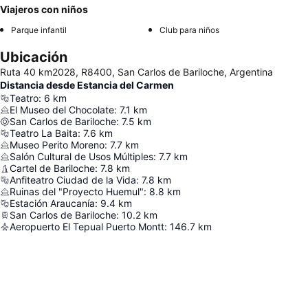
Viajeros con niños
Parque infantil
Club para niños
Ubicación
Ruta 40 km2028, R8400, San Carlos de Bariloche, Argentina
Distancia desde Estancia del Carmen
Teatro
:
6
km
El Museo del Chocolate
:
7.1
km
San Carlos de Bariloche
:
7.5
km
Teatro La Baita
:
7.6
km
Museo Perito Moreno
:
7.7
km
Salón Cultural de Usos Múltiples
:
7.7
km
Cartel de Bariloche
:
7.8
km
Anfiteatro Ciudad de la Vida
:
7.8
km
Ruinas del "Proyecto Huemul"
:
8.8
km
Estación Araucanía
:
9.4
km
San Carlos de Bariloche
:
10.2
km
Aeropuerto El Tepual Puerto Montt
:
146.7
km