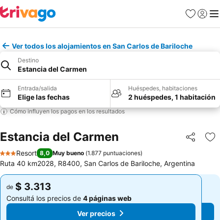
Favoritos
Iniciar 
Me
Ver todos los alojamientos en San Carlos de Bariloche
Destino
Estancia del Carmen
Entrada/salida
Huéspedes, habitaciones
Elige las fechas
2 huéspedes, 1 habitación
Cómo influyen los pagos en los resultados
Estancia del Carmen
Compartir
Añ
Resort
8,0
Muy bueno
(
1.877 puntuaciones
)
3 Estrellas
Ruta 40 km2028, R8400, San Carlos de Bariloche, Argentina
$ 3.313
$ 3.313
de
de
Consultá los precios de
4 páginas web
Consultá los precios de
4 páginas web
Ver precios
Ver precios