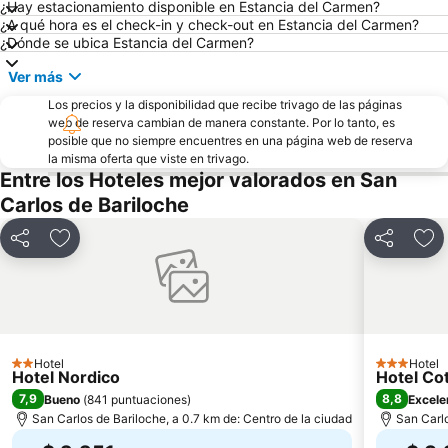
¿Hay estacionamiento disponible en Estancia del Carmen?
¿A qué hora es el check-in y check-out en Estancia del Carmen?
¿Dónde se ubica Estancia del Carmen?
Ver más
Los precios y la disponibilidad que recibe trivago de las páginas
web de reserva cambian de manera constante. Por lo tanto, es
posible que no siempre encuentres en una página web de reserva
la misma oferta que viste en trivago.
Entre los Hoteles mejor valorados en San
Carlos de Bariloche
Compartir
Añadir a favoritos
Compartir
Aña
Hotel
Hotel
2 Estrellas
3 Estrellas
Hotel Nordico
Hotel Co
7,9
8,8
Bueno
(
841 puntuaciones
)
Excele
San Carlos de Bariloche, a 0.7 km de: Centro de la ciudad
San Carlo