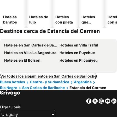
Hoteles
Hoteles de
Hoteles
Hoteles
Hote
baratos
lujo
con pileta
que
con 
aceptan
Destinos cerca de Estancia del Carmen
mascotas
Hoteles en San Carlos de Bariloche
Hoteles en Villa Traful
Hoteles en Villa La Angostura
Hoteles en Puyehue
Hoteles en El Bolson
Hoteles en Pilcaniyeu
Ver todos los alojamientos en San Carlos de Bariloche
Busca hoteles
Centro- y Sudamérica
Argentina
Río Negro
San Carlos de Bariloche
Estancia del Carmen
Facebook
Twitter
Insta
Yo
Elige tu país