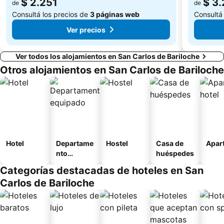
$ 2.251
$ 3.
de
de
Consultá los precios de
3 páginas web
Consultá
Ver precios
Ver todos los alojamientos en San Carlos de Bariloche
Otros alojamientos en San Carlos de Bariloche
Hotel
Departame
Hostel
Casa de
Apart
nto
huéspedes
equipado
Categorías destacadas de hoteles en San
Carlos de Bariloche