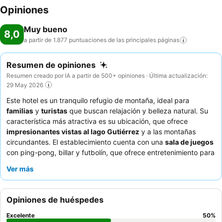
Opiniones
Muy bueno
8,0
a partir de 1.877 puntuaciones de las principales
páginas
Resumen de opiniones
Resumen creado por IA a partir de 500+ opiniones · Última actualización:
29 May 2026
Este hotel es un tranquilo refugio de montaña, ideal para
familias
y
turistas
que buscan relajación y belleza natural. Su
característica más atractiva es su ubicación, que ofrece
impresionantes vistas al lago Gutiérrez
y a las montañas
circundantes. El establecimiento cuenta con una
sala de juegos
con ping-pong, billar y futbolín, que ofrece entretenimiento para
todas las edades. Los huéspedes elogian constantemente al
Ver más
personal atento y acogedor
y las deliciosas comidas bien
preparadas que se sirven en el restaurante del hotel. Para una
experiencia realmente inmersiva, considere reservar una
Opiniones de huéspedes
habitación con
vistas a la naturaleza
para apreciar plenamente
el entorno sereno.
Excelente
50
%