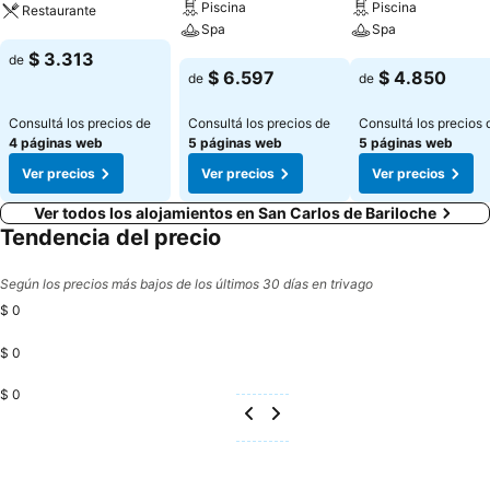
Piscina
Piscina
Restaurante
Spa
Spa
Ver precios
$ 3.313
de
Ver precios
Ver precios
$ 6.597
$ 4.850
de
de
Consultá los precios de
Consultá los precios de
Consultá los precios 
4 páginas web
5 páginas web
5 páginas web
Ver precios
Ver precios
Ver precios
Ver todos los alojamientos en San Carlos de Bariloche
Tendencia del precio
Según los precios más bajos de los últimos 30 días en trivago
$ 0
$ 0
$ 0