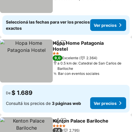
Seleccioná las fechas para ver los precios
Ver precios
exactos
Hopa Home Patagonia
Compartir
Añadir a favoritos
Hostel
Ver precios
2 Estrellas
9,0
Excelente
2.364
a 0.5 km de: Catedral de San Carlos de
Bariloche
Bar con eventos sociales
Ver precios
$ 1.689
De
Consultá los precios de
3 páginas web
Ver precios
Kenton Palace Bariloche
Compartir
Añadir a favoritos
Ve
4 Estrellas
7,4
2.795