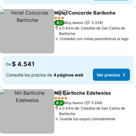
Hotel Concorde Bariloche
Compartir
Añadir a favoritos
3 Estrellas
8,1
Muy bueno
3.338
a 0.8 km de: Catedral de San Carlos de
Bariloche
Comedor con vistas panorámicas al lago
Ver
$ 4.541
De
Consultá los precios de
4 páginas web
Ver precios
NH Bariloche Edelweiss
Compartir
Añadir a favoritos
Ve
4 Estrellas
8,3
Muy bueno
5.249
a 0.9 km de: Catedral de San Carlos de
Bariloche
Guarda tus esquís cómodamente
Ver prec