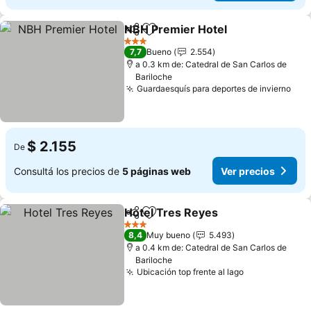
NBH Premier Hotel
Compartir
Añadir a favoritos
Ver pre
3 Estrellas
7,7
Bueno
2.554
a 0.3 km de: Catedral de San Carlos de
Bariloche
Guardaesquís para deportes de invierno
Ver
$ 2.155
De
Consultá los precios de
5 páginas web
Ver precios
Hotel Tres Reyes
Compartir
Añadir a favoritos
Ver preci
3 Estrellas
8,4
Muy bueno
5.493
a 0.4 km de: Catedral de San Carlos de
Bariloche
Ubicación top frente al lago
Ver precios