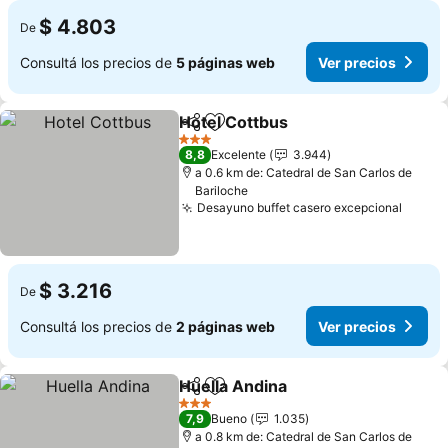
$ 4.803
De
Consultá los precios de
5 páginas web
Ver precios
Hotel Cottbus
Compartir
Añadir a favoritos
Ver precios
3 Estrellas
8,8
Excelente
3.944
a 0.6 km de: Catedral de San Carlos de
Bariloche
Desayuno buffet casero excepcional
Ver p
$ 3.216
De
Consultá los precios de
2 páginas web
Ver precios
Huella Andina
Compartir
Añadir a favoritos
Ver precios
3 Estrellas
7,9
Bueno
1.035
a 0.8 km de: Catedral de San Carlos de