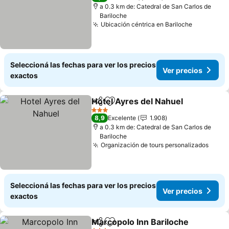
a 0.3 km de: Catedral de San Carlos de
Bariloche
Ubicación céntrica en Bariloche
Ver preci
Seleccioná las fechas para ver los precios
Ver precios
exactos
Hotel Ayres del Nahuel
Compartir
Añadir a favoritos
Ver
3 Estrellas
8,9
Excelente
1.908
a 0.3 km de: Catedral de San Carlos de
Bariloche
Organización de tours personalizados
Ver p
Seleccioná las fechas para ver los precios
Ver precios
exactos
Marcopolo Inn Bariloche
Compartir
Añadir a favoritos
Ve