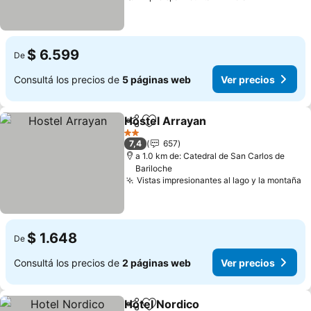
$ 6.599
De
Consultá los precios de
5 páginas web
Ver precios
Hostel Arrayan
Compartir
Añadir a favoritos
Ver precios
2 Estrellas
7,4
657
a 1.0 km de: Catedral de San Carlos de
Bariloche
Vistas impresionantes al lago y la montaña
V
$ 1.648
De
Consultá los precios de
2 páginas web
Ver precios
Hotel Nordico
Compartir