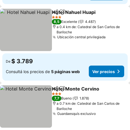
Hotel Nahuel Huapi
Compartir
Añadir a favoritos
Ver pre
3 Estrellas
8,5
Excelente
4.487
a 0.4 km de: Catedral de San Carlos de
Bariloche
Ubicación central privilegiada
Ver precio
$ 3.789
De
Consultá los precios de
5 páginas web
Ver precios
Hotel Monte Cervino
Compartir
Añadir a favoritos
Ver p
3 Estrellas
7,7
Bueno
1.878
a 0.7 km de: Catedral de San Carlos de
Bariloche
Guardaesquís exclusivo
Ver precios