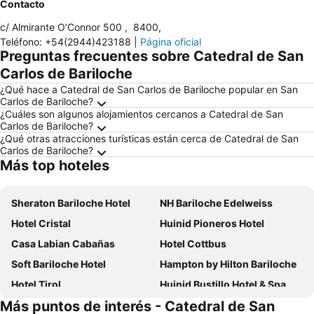
Contacto
c/ Almirante O’Connor 500
,
8400
,
Teléfono
:
+54(2944)423188
|
Página oficial
Preguntas frecuentes sobre Catedral de San
Carlos de Bariloche
¿Qué hace a Catedral de San Carlos de Bariloche popular en San
Carlos de Bariloche?
¿Cuáles son algunos alojamientos cercanos a Catedral de San
Carlos de Bariloche?
¿Qué otras atracciones turísticas están cerca de Catedral de San
Carlos de Bariloche?
Más top hoteles
Sheraton Bariloche Hotel
NH Bariloche Edelweiss
Hotel Cristal
Huinid Pioneros Hotel
Casa Labian Cabañas
Hotel Cottbus
Soft Bariloche Hotel
Hampton by Hilton Bariloche
Hotel Tirol
Huinid Bustillo Hotel & Spa
Más puntos de interés - Catedral de San
Kenton Palace Bariloche
Apart Del Lago