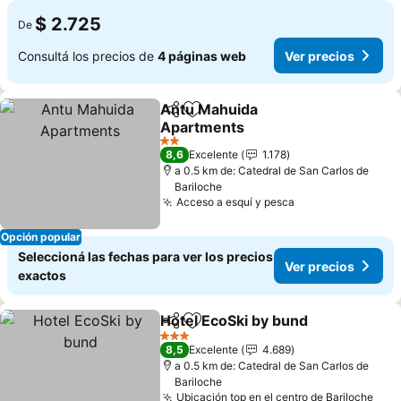
$ 2.725
De
Consultá los precios de
4 páginas web
Ver precios
Antu Mahuida
Compartir
Añadir a favoritos
Apartments
Ver precios
2 Estrellas
8,6
Excelente
1.178
a 0.5 km de: Catedral de San Carlos de
Bariloche
Acceso a esquí y pesca
Ver precios
Opción popular
Seleccioná las fechas para ver los precios
Ver precios
exactos
Hotel EcoSki by bund
Compartir
Añadir a favoritos
Ver p
3 Estrellas
8,5
Excelente
4.689
a 0.5 km de: Catedral de San Carlos de
Bariloche
Ubicación top en el centro de Bariloche
Ver 