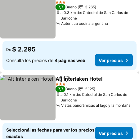
Añadir a favoritos
Ver precios
3 Estrellas
7,7
Bueno
3.265
a 0.3 km de: Catedral de San Carlos de
Bariloche
Auténtica cocina argentina
Ver precios
$ 2.295
De
Consultá los precios de
4 páginas web
Ver precios
Alt Interlaken Hotel
Compartir
Añadir a favoritos
Ver pre
3 Estrellas
7,7
Bueno
2.125
a 0.1 km de: Catedral de San Carlos de
Bariloche
Vistas panorámicas al lago y la montaña
Ver
Seleccioná las fechas para ver los precios
Ver precios
exactos