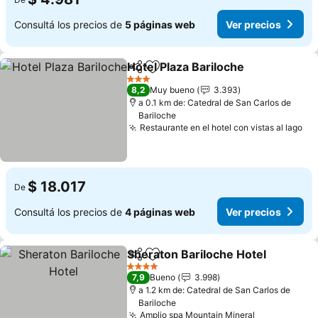
Consultá los precios de
5 páginas web
Ver precios
Hotel Plaza Bariloche
Compartir
Añadir a favoritos
Ver p
3 Estrellas
8,2
Muy bueno
3.393
a 0.1 km de: Catedral de San Carlos de
Bariloche
Restaurante en el hotel con vistas al lago
Ve
$ 18.017
De
Consultá los precios de
4 páginas web
Ver precios
Sheraton Bariloche Hotel
Compartir
Añadir a favoritos
V
4 Estrellas
7,9
Bueno
3.998
a 1.2 km de: Catedral de San Carlos de
Bariloche
Amplio spa Mountain Mineral
Ver precios