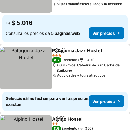
Vistas panorámicas al lago y la montaña
Ver
$ 5.016
De
Consultá los precios de
5 páginas web
Ver precios
Patagonia Jazz Hostel
Compartir
Añadir a favoritos
Ver 
3 Estrellas
8,7
Excelente
1.491
a 0.8 km de: Catedral de San Carlos de
Bariloche
Actividades y tours atractivos
Ver precio
Seleccioná las fechas para ver los precios
Ver precios
exactos
Alpino Hostel
Compartir
Añadir a favoritos
Ver precios
2 Estrellas
8,5
Excelente
390