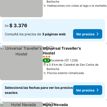
Bariloche
Habitaciones con vistas al lago o la montaña
$ 3.376
De
Consultá los precios de
3 páginas web
Ver precios
Universal Traveller's
Compartir
Añadir a favoritos
Hostel
Ver precios
3 Estrellas
8,7
Excelente
1.228
a 0.9 km de: Catedral de San Carlos de
Bariloche
Piscina exterior climatizada
Ver precios
Seleccioná las fechas para ver los precios
Ver precios
exactos
Hotel Nevada
Compartir