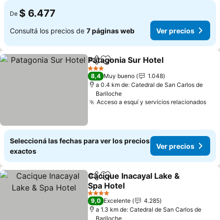
$ 6.477
De
Consultá los precios de
7 páginas web
Ver precios
Patagonia Sur Hotel
Compartir
Añadir a favoritos
Ver pr
3 Estrellas
8,4
Muy bueno
1.048
a 0.4 km de: Catedral de San Carlos de
Bariloche
Acceso a esquí y servicios relacionados
Ver
Seleccioná las fechas para ver los precios
Ver precios
exactos
Cacique Inacayal Lake &
Compartir
Añadir a favoritos
Spa Hotel
Ver precios
4 Estrellas
9,0
Excelente
4.285
a 1.3 km de: Catedral de San Carlos de
Bariloche