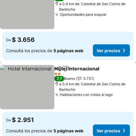
a 0.4 km de: Catedral de San Carlos de
Bariloche
Oportunidades para esquiar
Ver precios
$ 3.656
De
Consultá los precios de
5 páginas web
Ver precios
Hotel Internacional
Compartir
Añadir a favoritos
Ver pre
2 Estrellas
7,7
Bueno
3.731
a 0.4 km de: Catedral de San Carlos de
Bariloche
Habitaciones con vistas al lago
Ver preci
$ 2.951
De
Consultá los precios de
5 páginas web
Ver precios