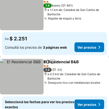
Añadir a favoritos
Ver precios
2 Estrellas
7,9
Bueno
841
a 1.1 km de: Catedral de San Carlos de
Bariloche
Alquiler de esquís y bicis
Ver precios
$ 2.251
De
Consultá los precios de
3 páginas web
Ver precios
El Residencial B&B
Compartir
Añadir a favoritos
Ver pre
2 Estrellas
7,2
33
a 0.5 km de: Catedral de San Carlos de
Bariloche
Desayuno rico con medialunas locales
Ver 
Seleccioná las fechas para ver los precios
Ver precios
exactos