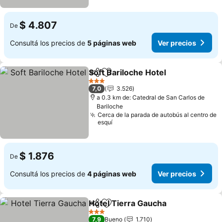
$ 4.807
De
Consultá los precios de
5 páginas web
Ver precios
Soft Bariloche Hotel
Compartir
Añadir a favoritos
Ver pr
3 Estrellas
7,0
3.526
a 0.3 km de: Catedral de San Carlos de
Bariloche
Cerca de la parada de autobús al centro de
esquí
$ 1.876
De
Consultá los precios de
4 páginas web
Ver precios
Hotel Tierra Gaucha
Compartir
Añadir a favoritos
Ver pr
3 Estrellas
7,9
Bueno
1.710