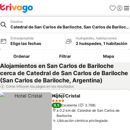
Favoritos
Iniciar 
Me
Destino
Catedral de San Carlos de Bariloche, San Carlos de Bariloch
Entrada/salida
Huéspedes, habitaciones
Elige las fechas
2 huéspedes, 1 habitación
Ordenar
Filtrar
Mapa
Alojamientos en San Carlos de Bariloche
cerca de Catedral de San Carlos de Bariloche
(San Carlos de Bariloche, Argentina)
Cómo influyen los pagos en los resultados
Hotel Cristal
Compartir
Añadir a favoritos
Ver precios
4 Estrellas
8,5
Excelente
3.768
a 0.2 km de: Catedral de San Carlos de
Bariloche
Ubicación céntrica privilegiada
Ver preci