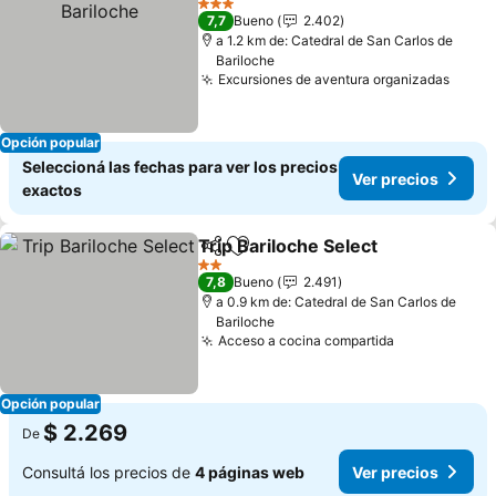
3 Estrellas
7,7
Bueno
2.402
a 1.2 km de: Catedral de San Carlos de
Bariloche
Excursiones de aventura organizadas
Ver p
Opción popular
Seleccioná las fechas para ver los precios
Ver precios
exactos
Trip Bariloche Select
Compartir
Añadir a favoritos
Ver p
2 Estrellas
7,8
Bueno
2.491
a 0.9 km de: Catedral de San Carlos de
Bariloche
Acceso a cocina compartida
Ver precios
Opción popular
$ 2.269
De
Consultá los precios de
4 páginas web
Ver precios