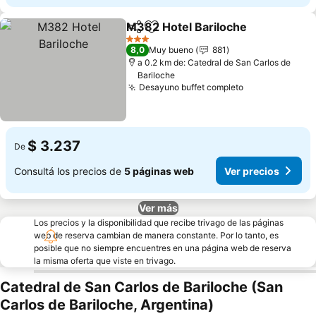
M382 Hotel Bariloche
Compartir
Añadir a favoritos
Ver 
3 Estrellas
8,0
Muy bueno
881
a 0.2 km de: Catedral de San Carlos de
Bariloche
Desayuno buffet completo
Ver precios
$ 3.237
De
Consultá los precios de
5 páginas web
Ver precios
Ver más
Los precios y la disponibilidad que recibe trivago de las páginas
web de reserva cambian de manera constante. Por lo tanto, es
posible que no siempre encuentres en una página web de reserva
la misma oferta que viste en trivago.
Catedral de San Carlos de Bariloche (San
Carlos de Bariloche, Argentina)