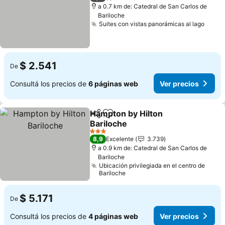
a 0.7 km de: Catedral de San Carlos de
Bariloche
Suites con vistas panorámicas al lago
Ver p
$ 2.541
De
Consultá los precios de
6 páginas web
Ver precios
Hampton by Hilton
Compartir
Añadir a favoritos
Bariloche
Ver precios
3 Estrellas
8,9
Excelente
3.739
a 0.9 km de: Catedral de San Carlos de
Bariloche
Ubicación privilegiada en el centro de
Bariloche
$ 5.171
De
Consultá los precios de
4 páginas web
Ver precios