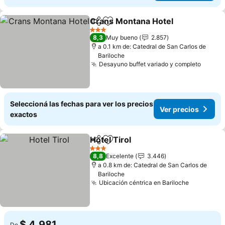
Crans Montana Hotel
Compartir
Añadir a favoritos
Ver p
3 Estrellas
8,3
Muy bueno
2.857
a 0.1 km de: Catedral de San Carlos de
Bariloche
Desayuno buffet variado y completo
Ver pr
Seleccioná las fechas para ver los precios
Ver precios
exactos
Hotel Tirol
Compartir
Añadir a favoritos
Ver precios
3 Estrellas
8,8
Excelente
3.446
a 0.8 km de: Catedral de San Carlos de
Bariloche
Ubicación céntrica en Bariloche
Ver preci
$ 4.981
De