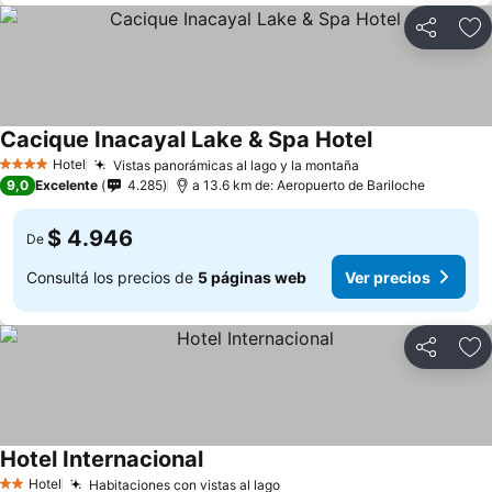
Compartir
Añ
Cacique Inacayal Lake & Spa Hotel
Hotel
Vistas panorámicas al lago y la montaña
4 Estrellas
9,0
Excelente
4.285
a 13.6 km de: Aeropuerto de Bariloche
$ 4.946
De
Consultá los precios de
5 páginas web
Ver precios
Compartir
Añ
Hotel Internacional
Hotel
Habitaciones con vistas al lago
2 Estrellas