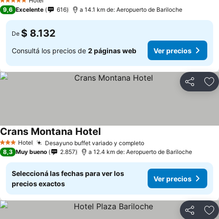
Hotel
5 Estrellas
9,6
Excelente
616
a 14.1 km de: Aeropuerto de Bariloche
$ 8.132
De
Consultá los precios de
2 páginas web
Ver precios
Compartir
Añ
Crans Montana Hotel
Hotel
Desayuno buffet variado y completo
3 Estrellas
8,3
Muy bueno
2.857
a 12.4 km de: Aeropuerto de Bariloche
Seleccioná las fechas para ver los
Ver precios
precios exactos
Compartir
Añ