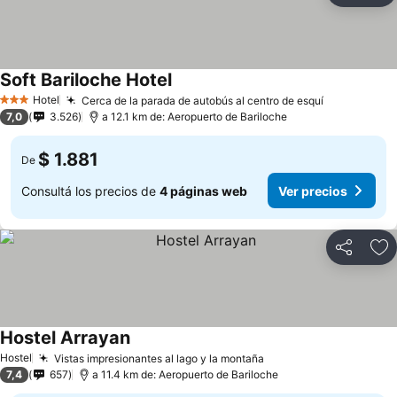
Soft Bariloche Hotel
Hotel
Cerca de la parada de autobús al centro de esquí
3 Estrellas
7,0
3.526
a 12.1 km de: Aeropuerto de Bariloche
$ 1.881
De
Consultá los precios de
4 páginas web
Ver precios
Compartir
Añ
Hostel Arrayan
Hostel
Vistas impresionantes al lago y la montaña
7,4
657
a 11.4 km de: Aeropuerto de Bariloche