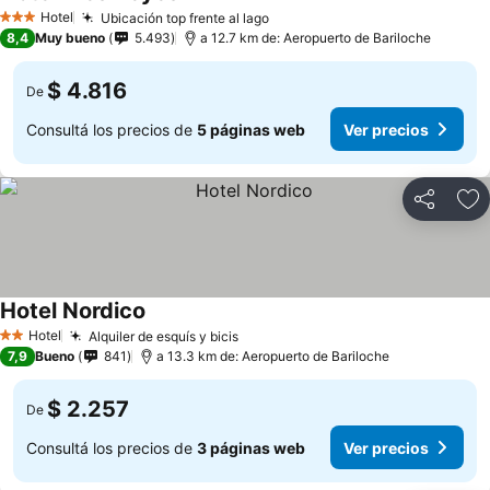
Hotel
Ubicación top frente al lago
3 Estrellas
8,4
Muy bueno
5.493
a 12.7 km de: Aeropuerto de Bariloche
$ 4.816
De
Consultá los precios de
5 páginas web
Ver precios
Compartir
Añ
Hotel Nordico
Hotel
Alquiler de esquís y bicis
2 Estrellas
7,9
Bueno
841
a 13.3 km de: Aeropuerto de Bariloche
$ 2.257
De
Consultá los precios de
3 páginas web
Ver precios