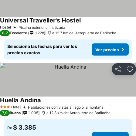
Universal Traveller's Hostel
Hostel
Piscina exterior climatizada
8,7
Excelente
1.228
a 12.7 km de: Aeropuerto de Bariloche
Seleccioná las fechas para ver los
Ver precios
precios exactos
Compartir
Añ
Huella Andina
Hotel
Habitaciones con vistas al lago o la montaña
3 Estrellas
7,9
Bueno
1.035
a 12.8 km de: Aeropuerto de Bariloche
$ 3.385
De