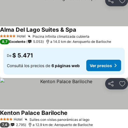
Compartir
Añ
Alma Del Lago Suites & Spa
Hotel
Piscina infinita climatizada cubierta
5 Estrellas
8,7
Excelente
5.053
a 14.0 km de: Aeropuerto de Bariloche
$ 5.471
De
Consultá los precios de
6 páginas web
Ver precios
Compartir
Añ
Kenton Palace Bariloche
Hotel
Suites con vistas panorámicas al lago
4 Estrellas
7,4
2.795
a 12.9 km de: Aeropuerto de Bariloche