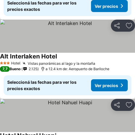
Seleccioná las fechas para ver los
Ver precios
precios exactos
Compartir
Añ
Alt Interlaken Hotel
Hotel
Vistas panorámicas al lago y la montaña
3 Estrellas
7,7
Bueno
2.125
a 12.4 km de: Aeropuerto de Bariloche
Seleccioná las fechas para ver los
Ver precios
precios exactos
Compartir
Añ