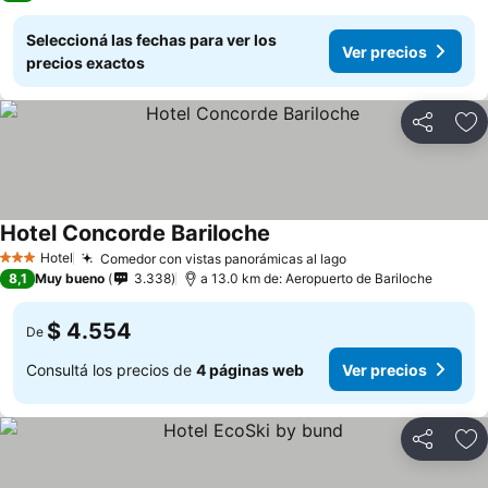
Seleccioná las fechas para ver los
Ver precios
precios exactos
Compartir
Añ
Hotel Concorde Bariloche
Hotel
Comedor con vistas panorámicas al lago
3 Estrellas
8,1
Muy bueno
3.338
a 13.0 km de: Aeropuerto de Bariloche
$ 4.554
De
Consultá los precios de
4 páginas web
Ver precios
Compartir
Añ