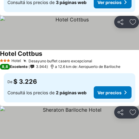
Consultá los precios de
3 páginas web
Ver precios
Compartir
Añ
Hotel Cottbus
Hotel
Desayuno buffet casero excepcional
3 Estrellas
8,8
Excelente
3.944
a 12.6 km de: Aeropuerto de Bariloche
$ 3.226
De
Consultá los precios de
2 páginas web
Ver precios
Compartir
Añ