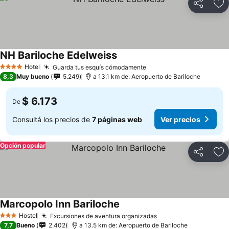
Compartir
Añ
NH Bariloche Edelweiss
Hotel
Guarda tus esquís cómodamente
4 Estrellas
8,3
Muy bueno
5.249
a 13.1 km de: Aeropuerto de Bariloche
$ 6.173
De
Consultá los precios de
7 páginas web
Ver precios
Opción popular
Compartir
Añ
Marcopolo Inn Bariloche
Hostel
Excursiones de aventura organizadas
3 Estrellas
7,7
Bueno
2.402
a 13.5 km de: Aeropuerto de Bariloche