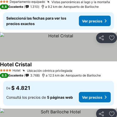
Departamento equipado
Vistas panorámicas al lago y la montaña
3 Estrellas
8,8
Excelente
1.310
a 9.2 km de: Aeropuerto de Bariloche
Seleccioná las fechas para ver los
Ver precios
precios exactos
Compartir
Añ
Hotel Cristal
Hotel
Ubicación céntrica privilegiada
4 Estrellas
8,5
Excelente
3.768
a 12.5 km de: Aeropuerto de Bariloche
$ 4.821
De
Consultá los precios de
5 páginas web
Ver precios
Compartir
Añ