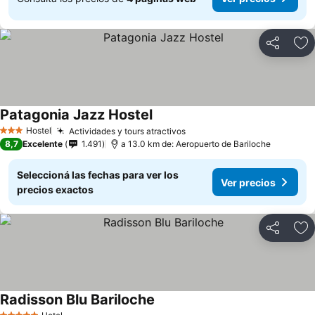
Compartir
Añ
Patagonia Jazz Hostel
Hostel
Actividades y tours atractivos
3 Estrellas
8,7
Excelente
1.491
a 13.0 km de: Aeropuerto de Bariloche
Seleccioná las fechas para ver los
Ver precios
precios exactos
Compartir
Añ
Radisson Blu Bariloche