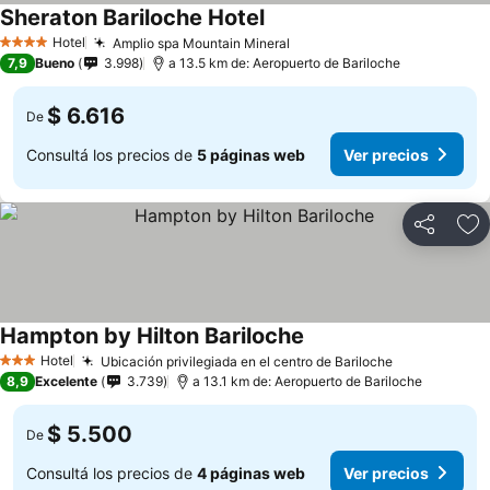
Sheraton Bariloche Hotel
Hotel
Amplio spa Mountain Mineral
4 Estrellas
7,9
Bueno
3.998
a 13.5 km de: Aeropuerto de Bariloche
$ 6.616
De
Consultá los precios de
5 páginas web
Ver precios
Compartir
Añ
Hampton by Hilton Bariloche
Hotel
Ubicación privilegiada en el centro de Bariloche
3 Estrellas
8,9
Excelente
3.739
a 13.1 km de: Aeropuerto de Bariloche
$ 5.500
De
Consultá los precios de
4 páginas web
Ver precios