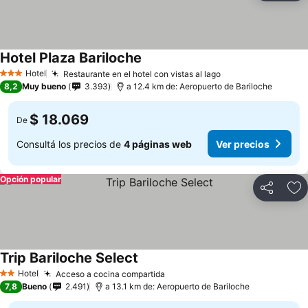
Hotel Plaza Bariloche
Hotel
Restaurante en el hotel con vistas al lago
3 Estrellas
8,2
Muy bueno
3.393
a 12.4 km de: Aeropuerto de Bariloche
$ 18.069
De
Consultá los precios de
4 páginas web
Ver precios
Opción popular
Compartir
Añ
Trip Bariloche Select
Hotel
Acceso a cocina compartida
2 Estrellas
7,8
Bueno
2.491
a 13.1 km de: Aeropuerto de Bariloche