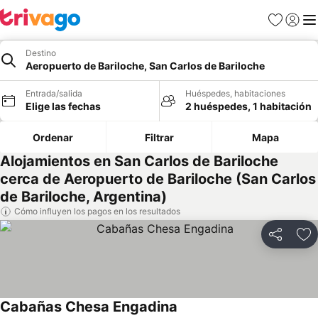
Favoritos
Iniciar 
Me
Destino
Aeropuerto de Bariloche, San Carlos de Bariloche
Entrada/salida
Huéspedes, habitaciones
Elige las fechas
2 huéspedes, 1 habitación
Ordenar
Filtrar
Mapa
Alojamientos en San Carlos de Bariloche
cerca de Aeropuerto de Bariloche (San Carlos
de Bariloche, Argentina)
Cómo influyen los pagos en los resultados
Compartir
Añ
Cabañas Chesa Engadina