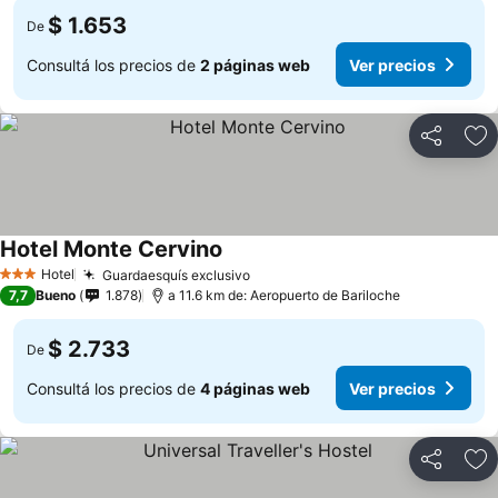
$ 1.653
De
Consultá los precios de
2 páginas web
Ver precios
Compartir
Añ
Hotel Monte Cervino
Hotel
Guardaesquís exclusivo
3 Estrellas
7,7
Bueno
1.878
a 11.6 km de: Aeropuerto de Bariloche
$ 2.733
De
Consultá los precios de
4 páginas web
Ver precios
Compartir
Añ