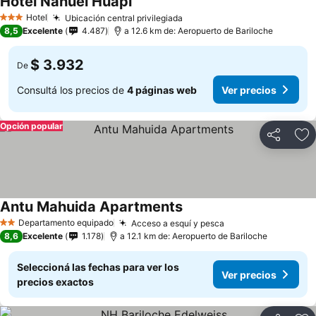
Hotel Nahuel Huapi
Hotel
Ubicación central privilegiada
3 Estrellas
8,5
Excelente
4.487
a 12.6 km de: Aeropuerto de Bariloche
$ 3.932
De
Consultá los precios de
4 páginas web
Ver precios
Opción popular
Compartir
Añ
Antu Mahuida Apartments
Departamento equipado
Acceso a esquí y pesca
2 Estrellas
8,6
Excelente
1.178
a 12.1 km de: Aeropuerto de Bariloche
Seleccioná las fechas para ver los
Ver precios
precios exactos