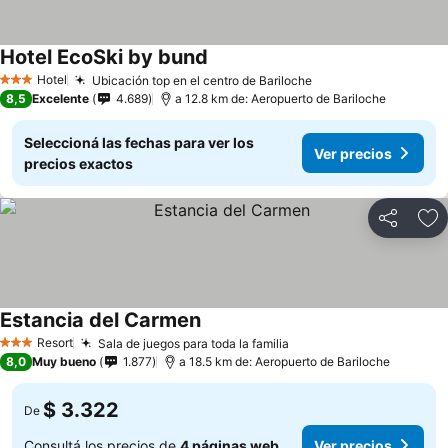
Hotel EcoSki by bund
Hotel
Ubicación top en el centro de Bariloche
3 Estrellas
8,5
Excelente
4.689
a 12.8 km de: Aeropuerto de Bariloche
Seleccioná las fechas para ver los
Ver precios
precios exactos
Compartir
Añ
Estancia del Carmen
Resort
Sala de juegos para toda la familia
3 Estrellas
8,0
Muy bueno
1.877
a 18.5 km de: Aeropuerto de Bariloche
$ 3.322
De
Consultá los precios de
4 páginas web
Ver precios