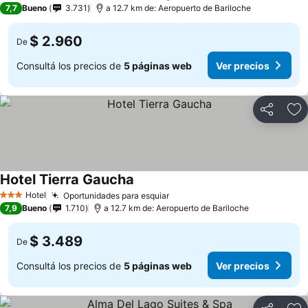
7,7
Bueno
3.731
a 12.7 km de: Aeropuerto de Bariloche
$ 2.960
De
Consultá los precios de
5 páginas web
Ver precios
Compartir
Añ
Hotel Tierra Gaucha
Hotel
Oportunidades para esquiar
3 Estrellas
7,9
Bueno
1.710
a 12.7 km de: Aeropuerto de Bariloche
$ 3.489
De
Consultá los precios de
5 páginas web
Ver precios