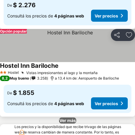
$ 2.276
De
Consultá los precios de
4 páginas web
Ver precios
Opción popular
Compartir
Añ
Hostel Inn Bariloche
Hostel
Vistas impresionantes al lago y la montaña
2 Estrellas
8,2
Muy bueno
3.258
a 13.4 km de: Aeropuerto de Bariloche
$ 1.855
De
Consultá los precios de
4 páginas web
Ver precios
Ver más
Los precios y la disponibilidad que recibe trivago de las páginas
web de reserva cambian de manera constante. Por lo tanto, es