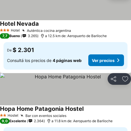
Hotel Nevada
Hotel
Auténtica cocina argentina
3 Estrellas
7,7
Bueno
3.265
a 12.5 km de: Aeropuerto de Bariloche
$ 2.301
De
Consultá los precios de
4 páginas web
Ver precios
Compartir
Añ
Hopa Home Patagonia Hostel
Hostel
Bar con eventos sociales
2 Estrellas
9,0
Excelente
2.364
a 11.8 km de: Aeropuerto de Bariloche