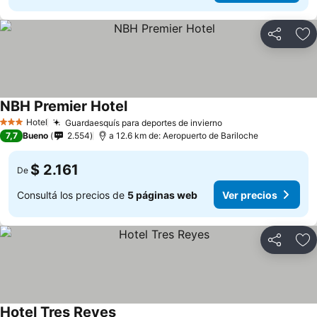
Compartir
Añ
NBH Premier Hotel
Hotel
Guardaesquís para deportes de invierno
3 Estrellas
7,7
Bueno
2.554
a 12.6 km de: Aeropuerto de Bariloche
$ 2.161
De
Consultá los precios de
5 páginas web
Ver precios
Compartir
Añ
Hotel Tres Reyes