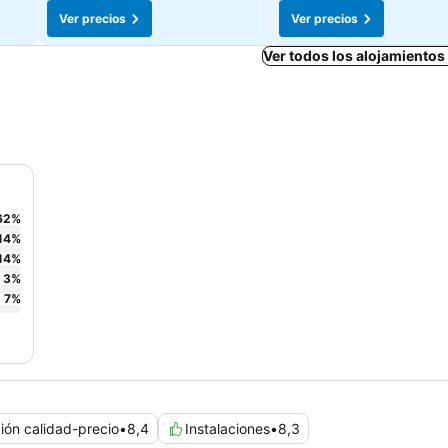
Ver precios
Ver precios
Ver todos los alojamientos
62
%
14
%
14
%
3
%
7
%
ión calidad-precio
•
8,4
Instalaciones
•
8,3