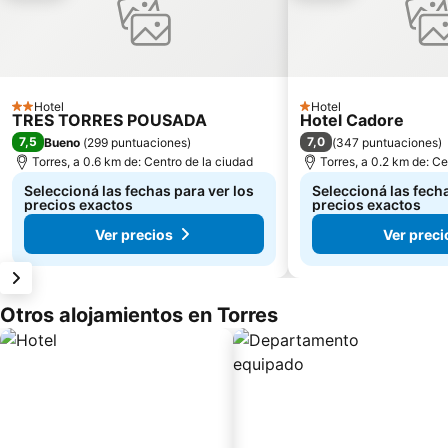
Hotel
Hotel
2 Estrellas
1 Estrellas
TRES TORRES POUSADA
Hotel Cadore
7,5
7,0
Bueno
(
299 puntuaciones
)
(
347 puntuaciones
)
Torres, a 0.6 km de: Centro de la ciudad
Torres, a 0.2 km de: Ce
Seleccioná las fechas para ver los
Seleccioná las fecha
precios exactos
precios exactos
Ver precios
Ver preci
Otros alojamientos en Torres