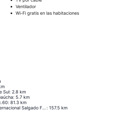
Ventilador
Wi-Fi gratis en las habitaciones
m
km
e Sul
:
2.8
km
Gaúcha
:
5.7
km
c.60
:
81.3
km
Aeropuerto Internacional Salgado Filho
:
157.5
km