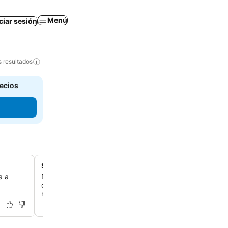
Menú
iciar sesión
s resultados
recios
Sala de juegos divertida
a a
Disfruta de una animada sala de juegos con billar, futbol
de mesa clásicos, perfecta para que todas las edades 
recuerdos duraderos.