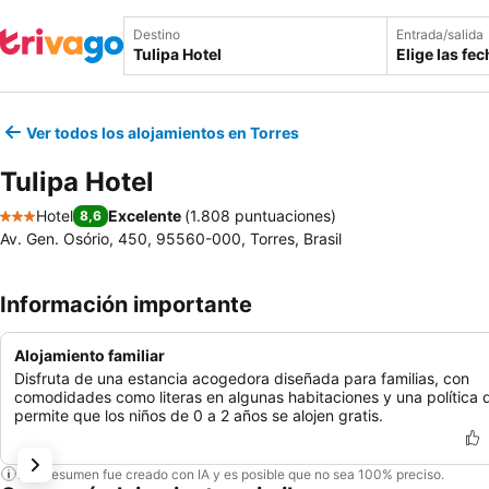
Destino
Entrada/salida
Elige las fe
Ver todos los alojamientos en Torres
Tulipa Hotel
Hotel
Excelente
(
1.808 puntuaciones
)
8,6
3 Estrellas
Av. Gen. Osório, 450, 95560-000, Torres, Brasil
Información importante
Alojamiento familiar
Disfruta de una estancia acogedora diseñada para familias, con
comodidades como literas en algunas habitaciones y una política 
permite que los niños de 0 a 2 años se alojen gratis.
Este resumen fue creado con IA y es posible que no sea 100% preciso.