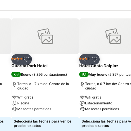
Añadir a favoritos
Añadir a favoritos
Hotel
Hotel
4 Estrellas
3 Estrellas
Compartir
Compartir
Guarita Park Hotel
Hotel Costa Dalpiaz
7,8
8,1
Bueno
(
3.895 puntuaciones
)
Muy bueno
(
2.897 puntua
la
Torres, a 1.7 km de: Centro de la
Torres, a 0.7 km de: Centro 
ciudad
ciudad
Wifi gratis
Wifi gratis
Piscina
Estacionamiento
Mascotas permitidas
Mascotas permitidas
Ver precios
Ver precios
los
Seleccioná las fechas para ver los
Seleccioná las fechas para ve
precios exactos
precios exactos