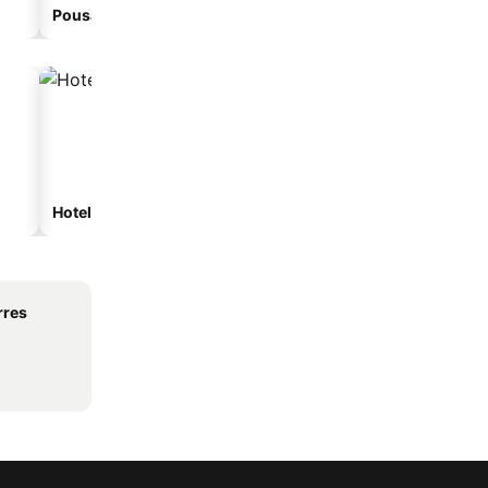
Pousada
Hoteles de playa
Hoteles con estacionam
rres