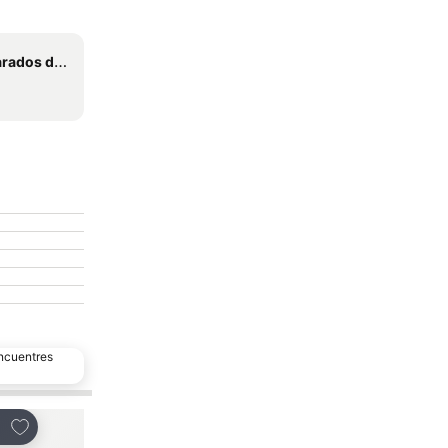
 Itaimbézinho
encuentres
Opción popular
Añadir a favoritos
Añadir a favoritos
partir
Compartir