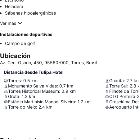
Heladera
Sábanas hipoalergénicas
Ver más
Instalaciones deportivas
Campo de golf
Ubicación
Av. Gen. Osório, 450, 95560-000, Torres, Brasil
Distancia desde Tulipa Hotel
Torres
:
0.5
km
Guarita
:
2.7
k
Monumento Salva Vidas
:
0.7
km
Torre Sul
:
2.8
Torres Historical Museum
:
0.9
km
Filhote da Torr
Gruta
:
1.3
km
CTG Porteira 
Estádio Martinísio Manoel Silveira
:
1.7
km
Cresciúma De
Torre do Meio
:
2.4
km