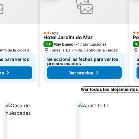
Hotel
2 Estrellas
4 E
Hotel Jardim do Mar
Po
8,0
9,
Muy bueno
(
747 puntuaciones
)
ntro de la ciudad
Torres, a 1.3 km de: Centro de la ciudad
s para ver los
Seleccioná las fechas para ver los
S
precios exactos
p
os
Ver precios
Ver todos los alojamientos