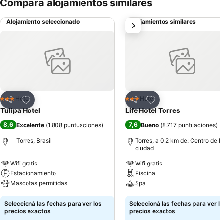
Compará alojamientos similares
Alojamiento seleccionado
Alojamientos similares
siguiente
Añadir a favoritos
Añadir a favoritos
Hotel
Hotel
3 Estrellas
3 Estrellas
Compartir
Compartir
Tulipa Hotel
Life Hotel Torres
8,6
7,6
Excelente
(
1.808 puntuaciones
)
Bueno
(
8.717 puntuaciones
)
Torres, Brasil
Torres, a 0.2 km de: Centro de 
ciudad
Wifi gratis
Wifi gratis
Estacionamiento
Piscina
Mascotas permitidas
Spa
Ver precios
Ver precios
Seleccioná las fechas para ver los
Seleccioná las fechas para ver 
precios exactos
precios exactos