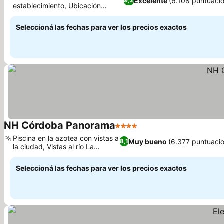
Excelente
(6.108 puntuaci
9,2
establecimiento, Ubicación
Ver precios
céntrica en el centro
Seleccioná las fechas para ver los precios exactos
NH Córdoba Panorama
4 Estrellas
Ver precios
Piscina en la azotea con vistas a
Muy bueno
(6.377 puntuaci
8,1
la ciudad, Vistas al río La
Ver precios
Cañada
Seleccioná las fechas para ver los precios exactos