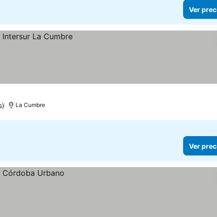
Ver prec
s)
La Cumbre
Ver prec