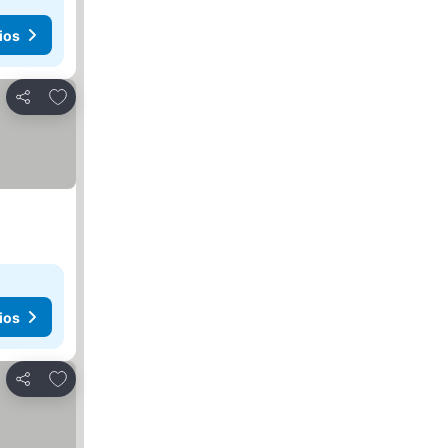
ios
Añadir a favoritos
Compartir
ios
Añadir a favoritos
Compartir