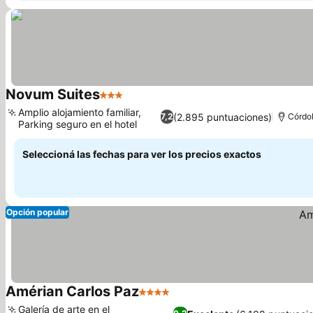
Novum Suites
3 Estrellas
Ver precios
Amplio alojamiento familiar,
(2.895 puntuaciones)
7,2
Córdo
Parking seguro en el hotel
Ver precios
Seleccioná las fechas para ver los precios exactos
Opción popular
Amérian Carlos Paz
4 Estrellas
Ver precios
Galería de arte en el