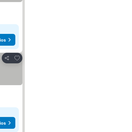
ios
Añadir a favoritos
Compartir
ios