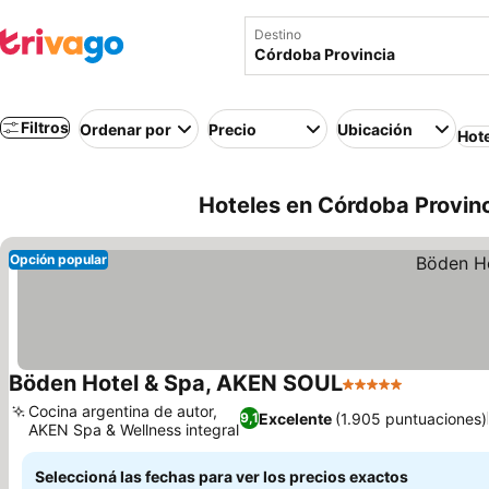
Destino
Filtros
Ordenar por
Precio
Ubicación
Hot
Hoteles en Córdoba Provinc
Opción popular
Böden Hotel & Spa, AKEN SOUL
5 Estrellas
Ver preci
Cocina argentina de autor,
Excelente
(1.905 puntuaciones)
9,1
AKEN Spa & Wellness integral
Ver precios
Seleccioná las fechas para ver los precios exactos