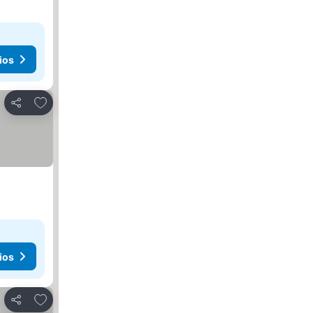
ios
Añadir a favoritos
Compartir
ios
Añadir a favoritos
Compartir