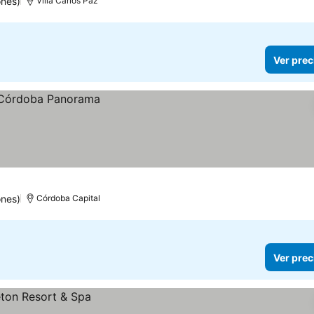
ones)
Villa Carlos Paz
Ver prec
ones)
Córdoba Capital
Ver prec