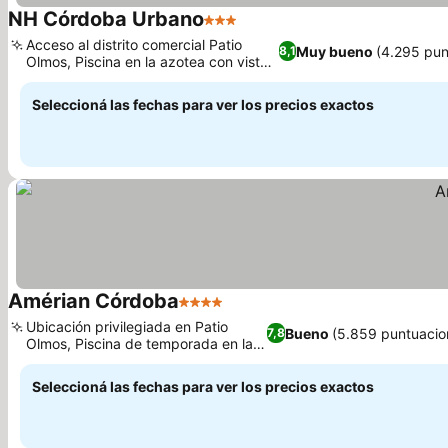
NH Córdoba Urbano
3 Estrellas
Ver precios
Acceso al distrito comercial Patio
Muy bueno
(4.295 pun
8,1
Olmos, Piscina en la azotea con vistas
Ver precios
panorámicas
Seleccioná las fechas para ver los precios exactos
Amérian Córdoba
4 Estrellas
Ver precios
Ubicación privilegiada en Patio
Bueno
(5.859 puntuacio
7,8
Olmos, Piscina de temporada en la
Ver precios
azotea
Seleccioná las fechas para ver los precios exactos