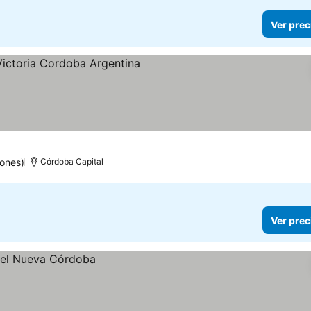
Ver prec
as
 precios
ones)
Córdoba Capital
Ver prec