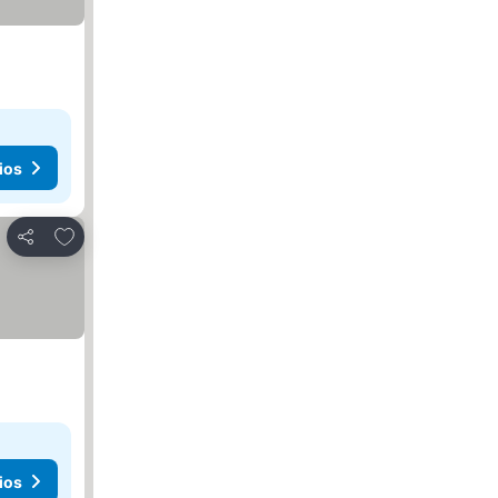
ios
Añadir a favoritos
Compartir
ios