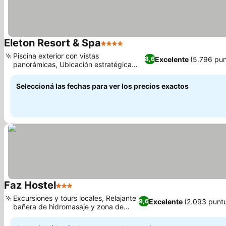
Eleton Resort & Spa
4 Estrellas
Ver precios
Piscina exterior con vistas
Excelente
(5.796 pun
8,6
panorámicas, Ubicación estratégica
Ver precios
cerca de Villa Carlos Paz
Seleccioná las fechas para ver los precios exactos
Faz Hostel
3 Estrellas
Ver precios
Excursiones y tours locales, Relajante
Excelente
(2.093 punt
9,6
bañera de hidromasaje y zona de
Ver precios
barbacoa