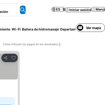
ES · $
Menú
Iniciar sesión
ación
Ver mapa
miento
Wi-Fi
Bañera de hidromasaje
Departamento equipado
Pi
Cómo influyen los pagos en los resultados
Añadir a favoritos
Compartir