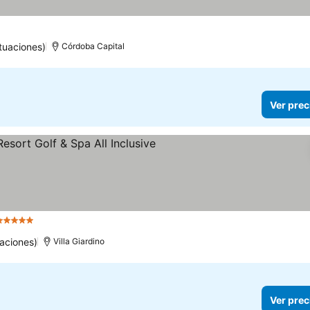
tuaciones)
Córdoba Capital
Ver prec
5 Estrellas
Ver precios
aciones)
Villa Giardino
Ver prec