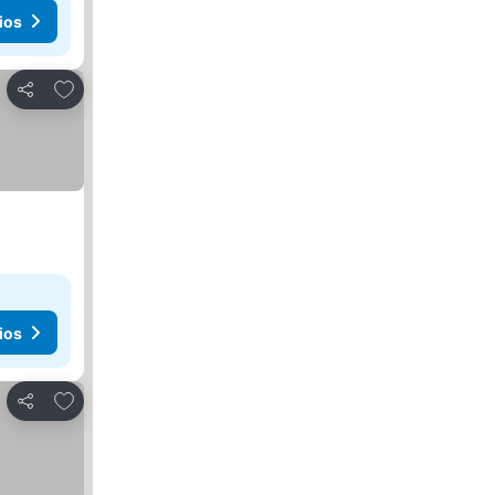
ios
Añadir a favoritos
Compartir
ios
Añadir a favoritos
Compartir