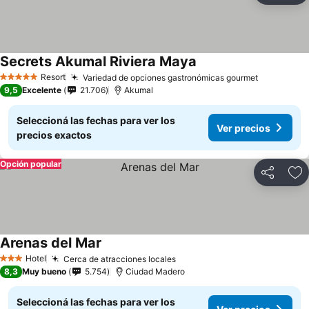
Secrets Akumal Riviera Maya
Resort
Variedad de opciones gastronómicas gourmet
5 Estrellas
9,5
Excelente
21.706
Akumal
Seleccioná las fechas para ver los
Ver precios
precios exactos
Opción popular
Compartir
Añ
Arenas del Mar
Hotel
Cerca de atracciones locales
3 Estrellas
8,3
Muy bueno
5.754
Ciudad Madero
Seleccioná las fechas para ver los