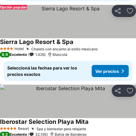
Opción popular
Compartir
Añ
Sierra Lago Resort & Spa
Hotel
Chalets con encanto al estilo mexicano
4 Estrellas
8,9
Excelente
1.426
Mascota
Seleccioná las fechas para ver los
Ver precios
precios exactos
Compartir
Añ
Iberostar Selection Playa Mita
Resort
Spa y bienestar para relajarte
5 Estrellas
9,2
Excelente
32.195
Bahía de Banderas