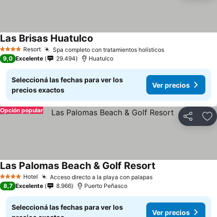
Las Brisas Huatulco
Resort
Spa completo con tratamientos holísticos
4 Estrellas
9,0
Excelente
29.494
Huatulco
Seleccioná las fechas para ver los
Ver precios
precios exactos
Opción popular
Compartir
Añ
Las Palomas Beach & Golf Resort
Hotel
Acceso directo a la playa con palapas
4 Estrellas
8,7
Excelente
8.966
Puerto Peñasco
Seleccioná las fechas para ver los
Ver precios