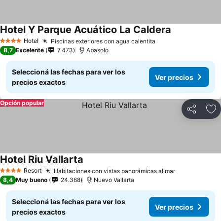
Hotel Y Parque Acuático La Caldera
Hotel
Piscinas exteriores con agua calentita
4 Estrellas
8,7
Excelente
7.473
Abasolo
Seleccioná las fechas para ver los
Ver precios
precios exactos
Opción popular
Compartir
Añ
Hotel Riu Vallarta
Resort
Habitaciones con vistas panorámicas al mar
4 Estrellas
8,4
Muy bueno
24.368
Nuevo Vallarta
Seleccioná las fechas para ver los
Ver precios
precios exactos