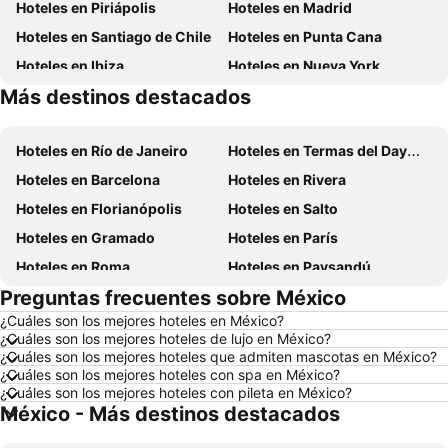
Hoteles en Piriápolis
Hoteles en Madrid
Hoteles en Santiago de Chile
Hoteles en Punta Cana
Hoteles en Ibiza
Hoteles en Nueva York
Más destinos destacados
Hoteles en Isla de Miconos
Hoteles en Aruba
Hoteles en Río de Janeiro
Hoteles en Termas del Dayman
Hoteles en Barcelona
Hoteles en Rivera
Hoteles en Florianópolis
Hoteles en Salto
Hoteles en Gramado
Hoteles en París
Hoteles en Roma
Hoteles en Paysandú
Preguntas frecuentes sobre México
Hoteles en San Carlos de Bariloche
Hoteles en Chuy
¿Cuáles son los mejores hoteles en México?
Hoteles en Maceió
Hoteles en Conil de la Frontera
¿Cuáles son los mejores hoteles de lujo en México?
Hoteles en Ámsterdam
Hoteles en Foz de Iguazú
¿Cuáles son los mejores hoteles que admiten mascotas en México?
¿Cuáles son los mejores hoteles con spa en México?
Hoteles en Maragogi
Hoteles en Punta del Diablo
¿Cuáles son los mejores hoteles con pileta en México?
México - Más destinos destacados
Hoteles en Brasil
Hoteles en Maldonado
Hoteles en Uruguay
Hoteles en Departamento de Colonia