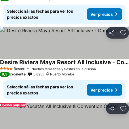
Seleccioná las fechas para ver los
Ver precios
precios exactos
Compartir
Añ
Desire Riviera Maya Resort All Inclusive - Couples Only
Resort
Noches temáticas y fiestas en la piscina
4 Estrellas
9,3
Excelente
5.825
Puerto Morelos
Seleccioná las fechas para ver los
Ver precios
precios exactos
Opción popular
Compartir
Añ