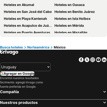
Hoteles en Akumal
Hoteles en Oaxaca
Hoteles en Argentina
Hoteles en Mallorca
Hoteles en San José del Cabo
Hoteles en Benito Juárez
Hoteles en Rocha
Hoteles en España
Hoteles en Playa Kantenah
Hoteles en Isla Holbox
Hoteles en Asturias
Hoteles en Asunción
Hoteles en Acapulco de Juárez
Hoteles en Mérida
Hoteles en Salto
Hoteles en Isla Samana
Hoteles en Puerto Aventuras
Hoteles en Mazatlán
Hoteles en Bahamas
Hoteles en República Dominicana
Hoteles en Puerto Escondido
Hoteles en Huatulco
Hoteles en Colombia
Hoteles en Corea del Sur
Hoteles en Nuevo Vallarta
Hoteles en Zipolite
Hoteles en Lanzarote
Hoteles en Alaska
Busca hoteles
Norteamérica
México
Hoteles en San Miguel de Allende
Hoteles en Valladolid
Hoteles en Curazao
Facebook
Twitter
Insta
Yo
Hoteles en Puebla
Hoteles en Campeche
Hoteles en Bacalar
Hoteles en Todos Santos
Agregar en Google
Hoteles en Mazamitla
Hoteles en Zapopan
Encontrá nuestros resultados
Hoteles en Monterrey
Hoteles en Palenque
fácilmente: agregá trivago como
fuente preferida en Google.
Hoteles en Colima
Hoteles en Manzanillo
Compañía
Hoteles en Toluca
Hoteles en Leon
Hoteles en Chetumal
Hoteles en Culiacan
Nuestros productos