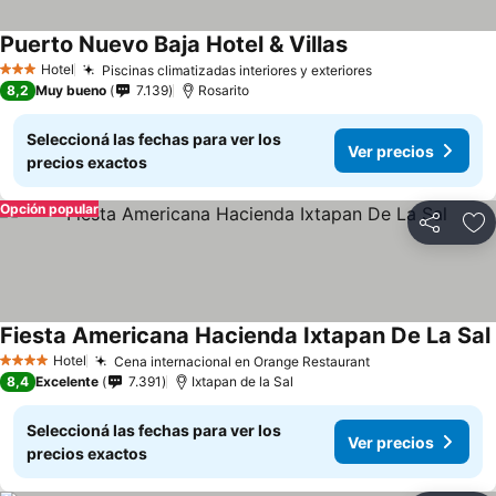
Puerto Nuevo Baja Hotel & Villas
Hotel
Piscinas climatizadas interiores y exteriores
3 Estrellas
8,2
Muy bueno
7.139
Rosarito
Seleccioná las fechas para ver los
Ver precios
precios exactos
Opción popular
Compartir
Añ
Fiesta Americana Hacienda Ixtapan De La Sal
Hotel
Cena internacional en Orange Restaurant
4 Estrellas
8,4
Excelente
7.391
Ixtapan de la Sal
Seleccioná las fechas para ver los
Ver precios
precios exactos