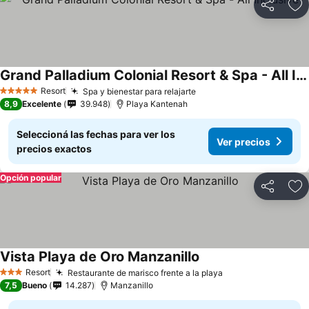
Compartir
Añ
Grand Palladium Colonial Resort & Spa - All Inclusive
Resort
Spa y bienestar para relajarte
5 Estrellas
8,9
Excelente
39.948
Playa Kantenah
Seleccioná las fechas para ver los
Ver precios
precios exactos
Opción popular
Compartir
Añ
Vista Playa de Oro Manzanillo
Resort
Restaurante de marisco frente a la playa
3 Estrellas
7,5
Bueno
14.287
Manzanillo