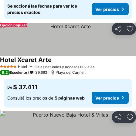
Seleccioná las fechas para ver los
Ver precios
precios exactos
Opción popular
Compartir
Añ
Hotel Xcaret Arte
Hotel
Calas naturales y accesos fluviales
5 Estrellas
9,2
Excelente
39.663
Playa del Carmen
$ 37.411
De
Consultá los precios de
5 páginas web
Ver precios
Compartir
Añ