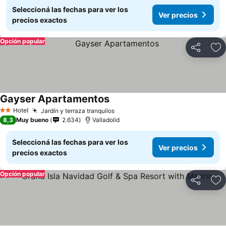
Seleccioná las fechas para ver los
Ver precios
precios exactos
Opción popular
Compartir
Añ
Gayser Apartamentos
Hotel
Jardín y terraza tranquilos
2 Estrellas
8,3
Muy bueno
2.634
Valladolid
Seleccioná las fechas para ver los
Ver precios
precios exactos
Opción popular
Compartir
Añ