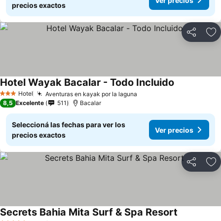
Ver precios
precios exactos
Compartir
Añ
Hotel Wayak Bacalar - Todo Incluido
Hotel
Aventuras en kayak por la laguna
3 Estrellas
8,5
Excelente
511
Bacalar
Seleccioná las fechas para ver los
Ver precios
precios exactos
Compartir
Añ
Secrets Bahia Mita Surf & Spa Resort