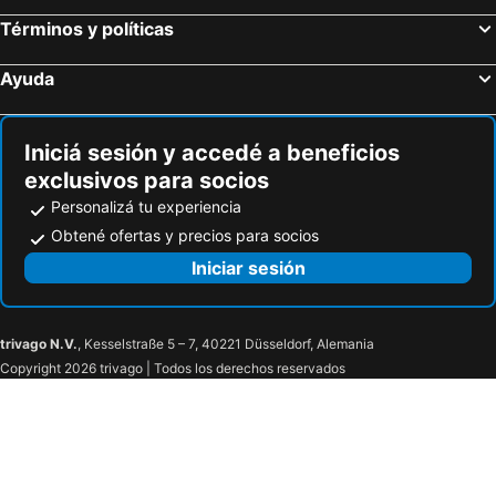
Hoteles en Ciudad Madero
Hoteles en San Felipe
Términos y políticas
Hoteles en Pachuca de Soto
Hoteles en Morelia
Hoteles en Tepoztlán
Hoteles en San Pedro Pochutla
Ayuda
Hoteles en Casitas
Hoteles en Tequisquiapan
Hoteles en Bernal
Hoteles en Puerto Juárez
Iniciá sesión y accedé a beneficios
exclusivos para socios
Personalizá tu experiencia
Obtené ofertas y precios para socios
Iniciar sesión
trivago N.V.
, Kesselstraße 5 – 7, 40221 Düsseldorf, Alemania
Copyright 2026 trivago | Todos los derechos reservados