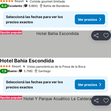
Resort
Comida gourmet ilimitada
5 Estrellas
9,0
Excelente
6.884
Bahía de Banderas
Seleccioná las fechas para ver los
Ver precios
precios exactos
Opción popular
Compartir
Añ
Hotel Bahia Escondida
Resort
Vistas panorámicas de la Presa de la Boca
4 Estrellas
7,9
Bueno
3.768
Santiago
Seleccioná las fechas para ver los
Ver precios
precios exactos
Opción popular
Compartir
Añ