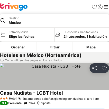
Favoritos
Iniciar 
Me
Destino
México
Entrada/salida
Huéspedes, habitaciones
Elige las fechas
2 huéspedes, 1 habitación
Ordenar
Filtrar
Mapa
Hoteles en México (Norteamérica)
Cómo influyen los pagos en los resultados
Compartir
Añ
Casa Nudista - LGBT Hotel
Hotel
Encantadoras cabañas glamping con duchas al aire libre
3 Estrellas
9,1
Excelente
704
Zipolite