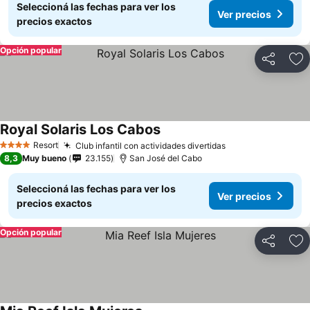
Seleccioná las fechas para ver los
Ver precios
precios exactos
Opción popular
Compartir
Añ
Royal Solaris Los Cabos
Resort
Club infantil con actividades divertidas
4 Estrellas
8,3
Muy bueno
23.155
San José del Cabo
Seleccioná las fechas para ver los
Ver precios
precios exactos
Opción popular
Compartir
Añ