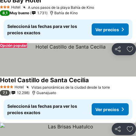
Eco Bay Hotel
Hotel
A unos pasos de la playa Bahía de Kino
3 Estrellas
8,1
Muy bueno
1.731
Bahía de Kino
Seleccioná las fechas para ver los
Ver precios
precios exactos
Opción popular
Compartir
Añ
Hotel Castillo de Santa Cecilia
Hotel
Vistas panorámicas de la ciudad desde la torre
4 Estrellas
7,1
12.298
Guanajuato
Seleccioná las fechas para ver los
Ver precios
precios exactos
Compartir
Añ