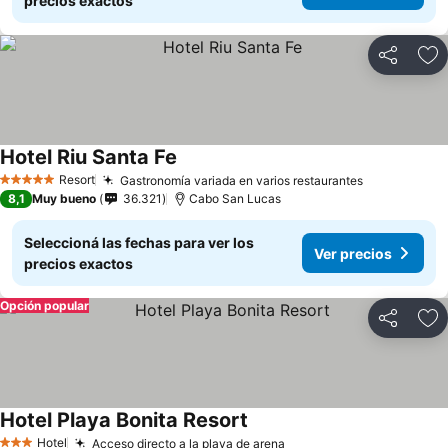
precios exactos
Compartir
Añ
Hotel Riu Santa Fe
Resort
Gastronomía variada en varios restaurantes
5 Estrellas
8,1
Muy bueno
36.321
Cabo San Lucas
Seleccioná las fechas para ver los
Ver precios
precios exactos
Opción popular
Compartir
Añ
Hotel Playa Bonita Resort
Hotel
Acceso directo a la playa de arena