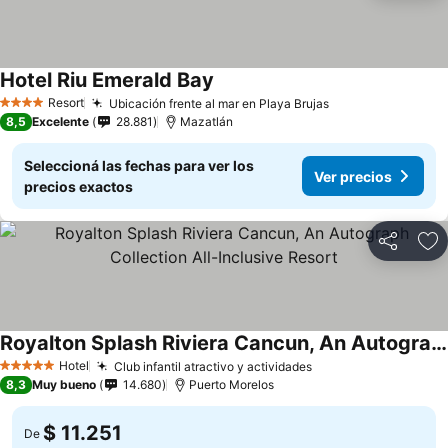
Hotel Riu Emerald Bay
Resort
Ubicación frente al mar en Playa Brujas
4 Estrellas
8,5
Excelente
28.881
Mazatlán
Seleccioná las fechas para ver los
Ver precios
precios exactos
Compartir
Añ
Royalton Splash Riviera Cancun, An Autograph Collection All-Inclusive Resort
Hotel
Club infantil atractivo y actividades
5 Estrellas
8,3
Muy bueno
14.680
Puerto Morelos
$ 11.251
De