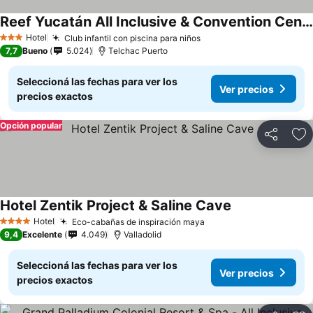
Reef Yucatán All Inclusive & Convention Center
Hotel
Club infantil con piscina para niños
3 Estrellas
7,7
Bueno
5.024
Telchac Puerto
Seleccioná las fechas para ver los
Ver precios
precios exactos
Opción popular
Compartir
Añ
Hotel Zentik Project & Saline Cave
Hotel
Eco-cabañas de inspiración maya
4 Estrellas
9,4
Excelente
4.049
Valladolid
Seleccioná las fechas para ver los
Ver precios
precios exactos