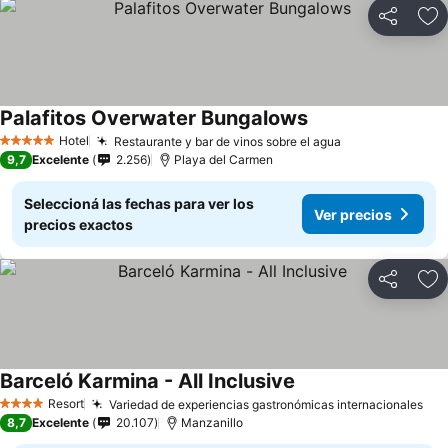
Compartir
Añ
Palafitos Overwater Bungalows
Hotel
Restaurante y bar de vinos sobre el agua
5 Estrellas
9,7
Excelente
2.256
Playa del Carmen
Seleccioná las fechas para ver los
Ver precios
precios exactos
Compartir
Añ
Barceló Karmina - All Inclusive
Resort
Variedad de experiencias gastronómicas internacionales
4 Estrellas
8,7
Excelente
20.107
Manzanillo