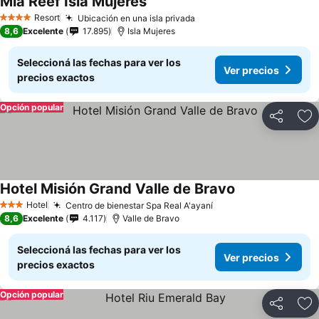
Mia Reef Isla Mujeres
Resort
Ubicación en una isla privada
4 Estrellas
8,6
Excelente
17.895
Isla Mujeres
Seleccioná las fechas para ver los
Ver precios
precios exactos
Opción popular
Compartir
Añ
Hotel Misión Grand Valle de Bravo
Hotel
Centro de bienestar Spa Real A'ayaní
3 Estrellas
8,6
Excelente
4.117
Valle de Bravo
Seleccioná las fechas para ver los
Ver precios
precios exactos
Opción popular
Compartir
Añ