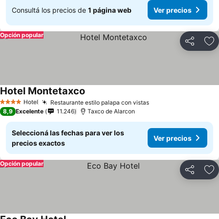
Consultá los precios de
1 página web
Ver precios
Opción popular
Compartir
Añ
Hotel Montetaxco
Hotel
Restaurante estilo palapa con vistas
4 Estrellas
8,9
Excelente
11.246
Taxco de Alarcon
Seleccioná las fechas para ver los
Ver precios
precios exactos
Opción popular
Compartir
Añ