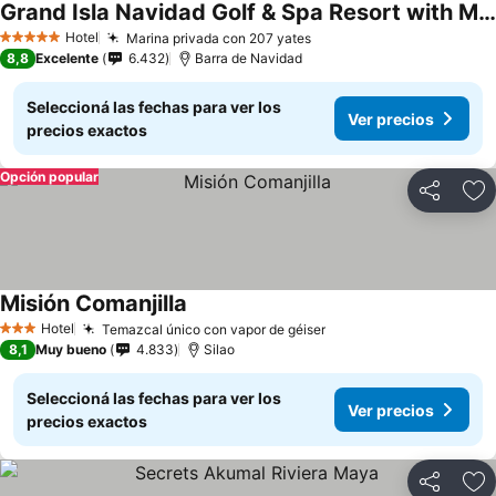
Grand Isla Navidad Golf & Spa Resort with Marina
Hotel
Marina privada con 207 yates
5 Estrellas
8,8
Excelente
6.432
Barra de Navidad
Seleccioná las fechas para ver los
Ver precios
precios exactos
Opción popular
Compartir
Añ
Misión Comanjilla
Hotel
Temazcal único con vapor de géiser
3 Estrellas
8,1
Muy bueno
4.833
Silao
Seleccioná las fechas para ver los
Ver precios
precios exactos
Compartir
Añ