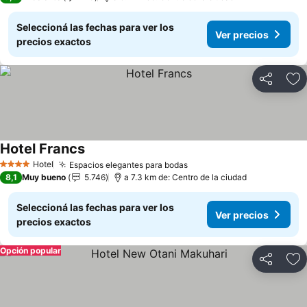
Seleccioná las fechas para ver los
Ver precios
precios exactos
Compartir
Añ
Hotel Francs
Hotel
Espacios elegantes para bodas
4 Estrellas
8,1
Muy bueno
5.746
a 7.3 km de: Centro de la ciudad
Seleccioná las fechas para ver los
Ver precios
precios exactos
Opción popular
Compartir
Añ