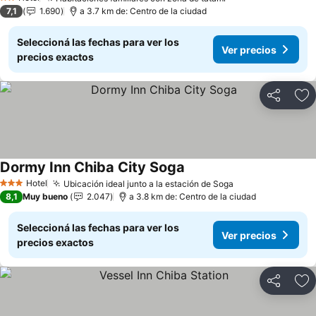
2 Estrellas
7,1
1.690
a 3.7 km de: Centro de la ciudad
Seleccioná las fechas para ver los
Ver precios
precios exactos
Compartir
Añ
Dormy Inn Chiba City Soga
Hotel
Ubicación ideal junto a la estación de Soga
3 Estrellas
8,1
Muy bueno
2.047
a 3.8 km de: Centro de la ciudad
Seleccioná las fechas para ver los
Ver precios
precios exactos
Compartir
Añ