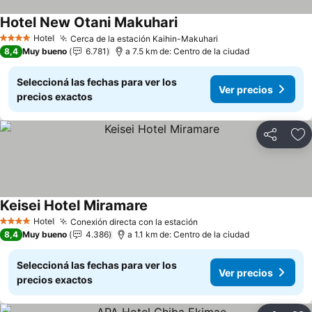
Hotel New Otani Makuhari
Hotel
Cerca de la estación Kaihin-Makuhari
4 Estrellas
8,4
Muy bueno
6.781
a 7.5 km de: Centro de la ciudad
Seleccioná las fechas para ver los
Ver precios
precios exactos
Compartir
Añ
Keisei Hotel Miramare
Hotel
Conexión directa con la estación
4 Estrellas
8,4
Muy bueno
4.386
a 1.1 km de: Centro de la ciudad
Seleccioná las fechas para ver los
Ver precios
precios exactos