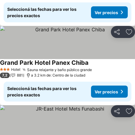
Seleccioná las fechas para ver los
Ver precios
precios exactos
Compartir
Añ
Grand Park Hotel Panex Chiba
Hotel
Sauna relajante y baño público grande
3 Estrellas
7,2
881
a 3.2 km de: Centro de la ciudad
Seleccioná las fechas para ver los
Ver precios
precios exactos
Compartir
Añ