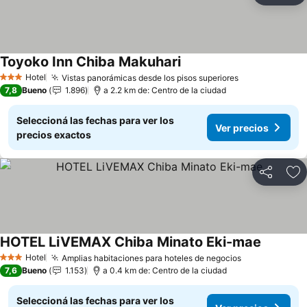
Toyoko Inn Chiba Makuhari
Hotel
Vistas panorámicas desde los pisos superiores
3 Estrellas
7,8
Bueno
1.896
a 2.2 km de: Centro de la ciudad
Seleccioná las fechas para ver los
Ver precios
precios exactos
Compartir
Añ
HOTEL LiVEMAX Chiba Minato Eki-mae
Hotel
Amplias habitaciones para hoteles de negocios
3 Estrellas
7,6
Bueno
1.153
a 0.4 km de: Centro de la ciudad
Seleccioná las fechas para ver los