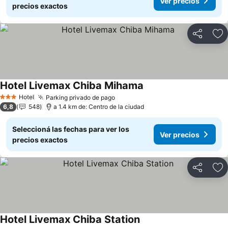
Ver precios
precios exactos
Compartir
Añ
Hotel Livemax Chiba Mihama
Hotel
Parking privado de pago
3 Estrellas
6,8
548
a 1.4 km de: Centro de la ciudad
Seleccioná las fechas para ver los
Ver precios
precios exactos
Compartir
Añ
Hotel Livemax Chiba Station