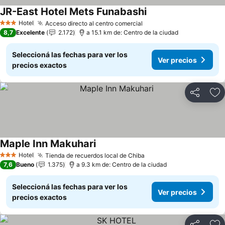
JR-East Hotel Mets Funabashi
Hotel
Acceso directo al centro comercial
3 Estrellas
8,7
Excelente
2.172
a 15.1 km de: Centro de la ciudad
Seleccioná las fechas para ver los
Ver precios
precios exactos
Compartir
Añ
Maple Inn Makuhari
Hotel
Tienda de recuerdos local de Chiba
3 Estrellas
7,6
Bueno
1.375
a 9.3 km de: Centro de la ciudad
Seleccioná las fechas para ver los
Ver precios
precios exactos