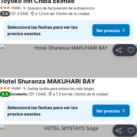
Toyoko Inn Chiba Ekimae
Hotel
Quiosco de facturación de autoservicio
3 Estrellas
7,4
2.536
a 1.2 km de: Centro de la ciudad
Seleccioná las fechas para ver los
Ver precios
precios exactos
Compartir
Añ
Hotel Shuranza MAKUHARI BAY
Hotel
Salida tardía para estancias más largas
3 Estrellas
8,5
Excelente
1.546
a 7.3 km de: Centro de la ciudad
Seleccioná las fechas para ver los
Ver precios
precios exactos
Compartir
Añ