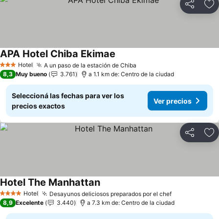
Compartir
Añ
APA Hotel Chiba Ekimae
Hotel
A un paso de la estación de Chiba
3 Estrellas
8,3
Muy bueno
3.761
a 1.1 km de: Centro de la ciudad
Seleccioná las fechas para ver los
Ver precios
precios exactos
Compartir
Añ
Hotel The Manhattan
Hotel
Desayunos deliciosos preparados por el chef
4 Estrellas
8,9
Excelente
3.440
a 7.3 km de: Centro de la ciudad