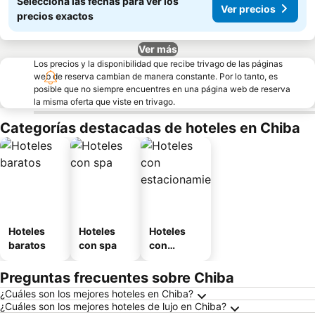
Seleccioná las fechas para ver los
Ver precios
precios exactos
Ver más
Los precios y la disponibilidad que recibe trivago de las páginas
web de reserva cambian de manera constante. Por lo tanto, es
posible que no siempre encuentres en una página web de reserva
la misma oferta que viste en trivago.
Categorías destacadas de hoteles en Chiba
Hoteles
Hoteles
Hoteles
baratos
con spa
con
estaciona
miento
Preguntas frecuentes sobre Chiba
¿Cuáles son los mejores hoteles en Chiba?
¿Cuáles son los mejores hoteles de lujo en Chiba?