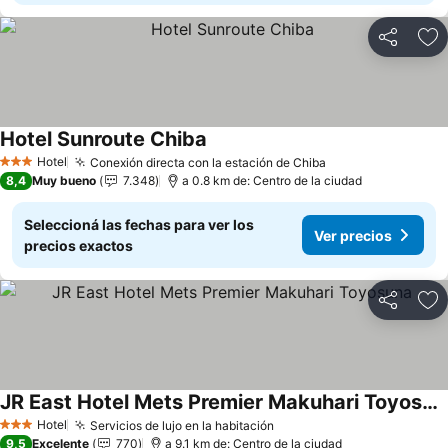
Compartir
Añ
Hotel Sunroute Chiba
Hotel
Conexión directa con la estación de Chiba
3 Estrellas
8,4
Muy bueno
7.348
a 0.8 km de: Centro de la ciudad
Seleccioná las fechas para ver los
Ver precios
precios exactos
Compartir
Añ
JR East Hotel Mets Premier Makuhari Toyosuna
Hotel
Servicios de lujo en la habitación
3 Estrellas
9,5
Excelente
770
a 9.1 km de: Centro de la ciudad