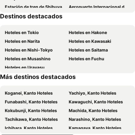
Estación de tren de Shibuya
Aeropuerto Internacional de Haneda
Quintessa Hotel Chiba Funabashi
Destinos destacados
Estación de tren de Shinagawa
Shin-Kōenji Metro Station
Tokyo Disneyland
Katsushika
Hoteles en Tokio
Hoteles en Hakone
Nihombashi
Nippori Station
Hoteles en Narita
Hoteles en Kawasaki
Akasaka
Omotesando
Hoteles en Nishi-Tokyo
Hoteles en Saitama
Meguro
Shimokitazawa
Hoteles en Musashino
Hoteles en Fuchu
Chiba Port Square
Chiba Station
Hoteles en Urayasu
Makuhari Station
Kaihin-Makuhari Station
Más destinos destacados
Makuhari Messe
Chiba Marine Stadium
Urayasu Comprehensive Park
Funabashi Onsen Yurano Sato hot spring
Koganei, Kanto Hoteles
Yachiyo, Kanto Hoteles
Nishifunabashi Station
Wakamatsu-Kawada Station
Funabashi, Kanto Hoteles
Kawaguchi, Kanto Hoteles
Takadanobaba Station
Shinagawa
Kokubunji, Kanto Hoteles
Machida, Kanto Hoteles
Kayabacho Station
Shin-Ōtsuka Metro Station
Tachikawa, Kanto Hoteles
Narashino, Kanto Hoteles
Setagaya
Yokohama China Town
Ichihara, Kanto Hoteles
Kamagaya, Kanto Hoteles
Ginza-itchōme Station
Myōden Metro Station