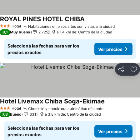
ROYAL PINES HOTEL CHIBA
Hotel
Habitaciones en pisos altos con vistas a la ciudad
3 Estrellas
8,1
Muy bueno
2.725
a 1.4 km de: Centro de la ciudad
Seleccioná las fechas para ver los
Ver precios
precios exactos
Compartir
Añ
Hotel Livemax Chiba Soga-Ekimae
Hotel
Check-in y check-out automático eficiente
3 Estrellas
7,8
Bueno
631
a 3.8 km de: Centro de la ciudad
Seleccioná las fechas para ver los
Ver precios
precios exactos