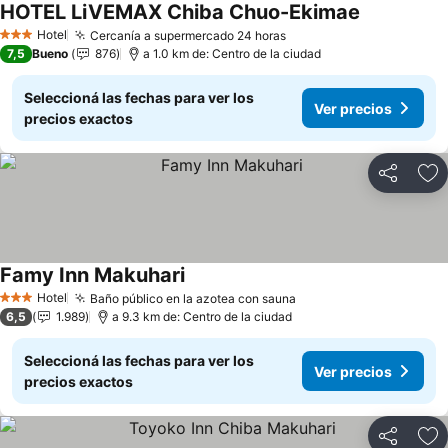
HOTEL LiVEMAX Chiba Chuo-Ekimae
Hotel
Cercanía a supermercado 24 horas
3 Estrellas
7,5
Bueno
876
a 1.0 km de: Centro de la ciudad
Seleccioná las fechas para ver los
Ver precios
precios exactos
Compartir
Añ
Famy Inn Makuhari
Hotel
Baño público en la azotea con sauna
3 Estrellas
6,5
1.989
a 9.3 km de: Centro de la ciudad
Seleccioná las fechas para ver los
Ver precios
precios exactos
Compartir
Añ