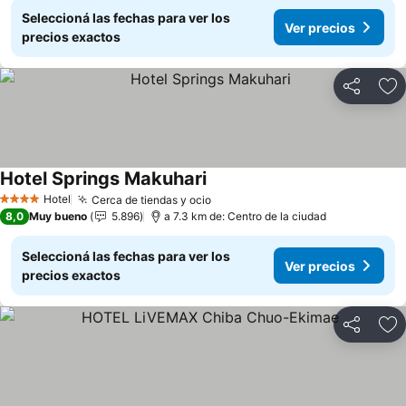
Seleccioná las fechas para ver los
Ver precios
precios exactos
Compartir
Añ
Hotel Springs Makuhari
Hotel
Cerca de tiendas y ocio
4 Estrellas
8,0
Muy bueno
5.896
a 7.3 km de: Centro de la ciudad
Seleccioná las fechas para ver los
Ver precios
precios exactos
Compartir
Añ