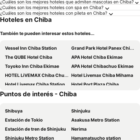
¿Cuáles son los mejores hoteles que admiten mascotas en Chiba?
¿Cuáles son los mejores hoteles con spa en Chiba?
¿Cuáles son los mejores hoteles con pileta en Chiba?
Hoteles en Chiba
También te pueden interesar estos hoteles...
Vessel Inn Chiba Station
Grand Park Hotel Panex Chiba
The QUBE Hotel Chiba
APA Hotel Chiba Ekimae
Toyoko Inn Chiba Ekimae
APA Hotel Chibachuo Ekimae
HOTEL LiVEMAX Chiba Chuo-Ekimae
Hotel Livemax Chiba Mihama
Hotel Livemax Chiba Station
Hotel Port Plaza Chiba
Puntos de interés - Chiba
Tabist Hotel Diana Yachiyodai
Hotel Livemax Chiba Soga-Ekimae
Hotel Sunroute Chiba
Keisei Hotel Miramare
Shibuya
Shinjuku
Toyoko Inn Chiba minato Ekimae
Hotel Shuranza Chiba
Estación de Tokio
Asakusa Metro Station
Sankei City Hotel Chiba
Okura Chiba Hotel
Estación de tren de Shinjuku
Nerima
Super Hotel Chiba Ekimae
Hotel Route Inn Chiba Hamano
Shinjuku Metro Station
Hamamatsucho station
Toyoko Inn Chiba eki Higashi guchi
Vessel Inn Keisei Tsudanuma Station