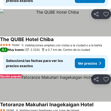
precios exactos
Compartir
Añ
The QUBE Hotel Chiba
Hotel
Habitaciones amplias con vistas a la ciudad o a la bahía
4 Estrellas
8,1
Muy bueno
2.324
a 0.7 km de: Centro de la ciudad
Seleccioná las fechas para ver los
Ver precios
precios exactos
Opción popular
Compartir
Añ
Tetoranze Makuhari Inagekaigan Hotel
Hotel
Habitaciones familiares con zona de tatami