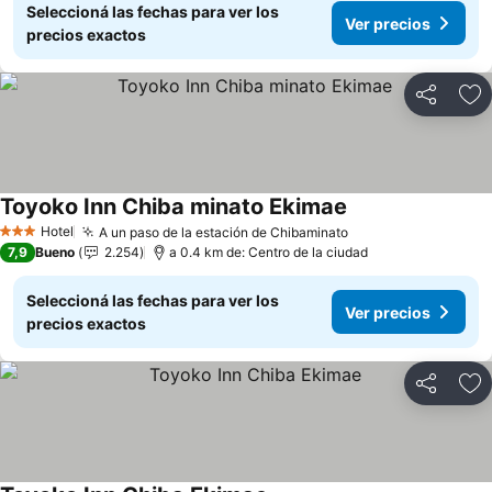
Seleccioná las fechas para ver los
Ver precios
precios exactos
Compartir
Añ
Toyoko Inn Chiba minato Ekimae
Hotel
A un paso de la estación de Chibaminato
3 Estrellas
7,9
Bueno
2.254
a 0.4 km de: Centro de la ciudad
Seleccioná las fechas para ver los
Ver precios
precios exactos
Compartir
Añ