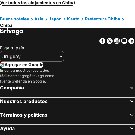
Matsudo, Kanto Hoteles
Wako, Kanto Hoteles
Ver todos los alojamientos en Chiba
Chofu, Kanto Hoteles
Higashikurume, Kanto Hoteles
Busca hoteles
Asia
Japón
Kanto
Prefectura Chiba
Ishinomaki, Tohoku Hoteles
Sendai, Tohoku Hoteles
Chiba
Minamisanriku, Tohoku Hoteles
Zao, Tohoku Hoteles
Tokio, Kanto Hoteles
Osaka, Kinki Hoteles
Facebook
Twitter
Insta
Yo
Kioto, Kinki Hoteles
Kunigami, Islas Okinawa Hoteles
Elige tu país
Takayama, Chubu y Hokuriku Hoteles
Kanazawa, Chubu y Hokuriku Hoteles
Matsumoto, Chubu y Hokuriku Hoteles
Nagano, Chubu y Hokuriku Hoteles
Agregar en Google
Encontrá nuestros resultados
fácilmente: agregá trivago como
fuente preferida en Google.
Compañía
Nuestros productos
Términos y políticas
Ayuda