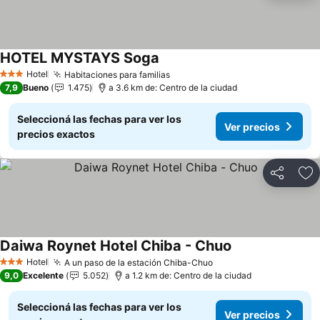
HOTEL MYSTAYS Soga
Hotel
Habitaciones para familias
3 Estrellas
7,9
Bueno
1.475
a 3.6 km de: Centro de la ciudad
Seleccioná las fechas para ver los
Ver precios
precios exactos
Compartir
Añ
Daiwa Roynet Hotel Chiba - Chuo
Hotel
A un paso de la estación Chiba-Chuo
3 Estrellas
9,0
Excelente
5.052
a 1.2 km de: Centro de la ciudad
Seleccioná las fechas para ver los
Ver precios