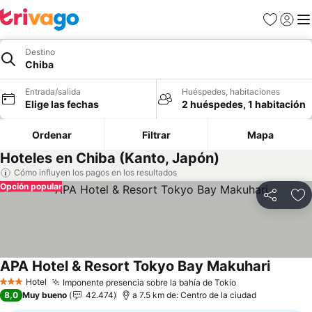
Favoritos
Iniciar 
Me
Destino
Chiba
Entrada/salida
Huéspedes, habitaciones
Elige las fechas
2 huéspedes, 1 habitación
Ordenar
Filtrar
Mapa
Hoteles en Chiba (Kanto, Japón)
Cómo influyen los pagos en los resultados
Opción popular
Compartir
Añ
APA Hotel & Resort Tokyo Bay Makuhari
Hotel
Imponente presencia sobre la bahía de Tokio
3 Estrellas
8,0
Muy bueno
42.474
a 7.5 km de: Centro de la ciudad