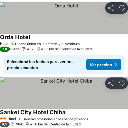
Compartir
Añ
Orda Hotel
Hotel
Diseño único en la entrada y el vestíbulo
7,8
Bueno
452
a 1.5 km de: Centro de la ciudad
Seleccioná las fechas para ver los
Ver precios
precios exactos
Compartir
Añ
Sankei City Hotel Chiba
Hotel
Bañeras profundas en los baños privados
2 Estrellas
6,9
964
a 1.6 km de: Centro de la ciudad