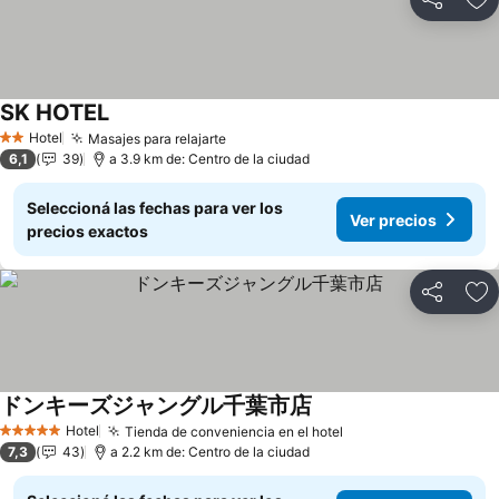
Compartir
Añ
SK HOTEL
Hotel
Masajes para relajarte
2 Estrellas
6,1
39
a 3.9 km de: Centro de la ciudad
Seleccioná las fechas para ver los
Ver precios
precios exactos
Compartir
Añ
ドンキーズジャングル千葉市店
Hotel
Tienda de conveniencia en el hotel
5 Estrellas
7,3
43
a 2.2 km de: Centro de la ciudad