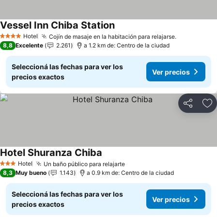
Vessel Inn Chiba Station
Hotel
Cojín de masaje en la habitación para relajarse.
4 Estrellas
8,8
Excelente
2.261
a 1.2 km de: Centro de la ciudad
Seleccioná las fechas para ver los
Ver precios
precios exactos
Compartir
Añ
Hotel Shuranza Chiba
Hotel
Un baño público para relajarte
3 Estrellas
8,3
Muy bueno
1.143
a 0.9 km de: Centro de la ciudad
Seleccioná las fechas para ver los
Ver precios
precios exactos