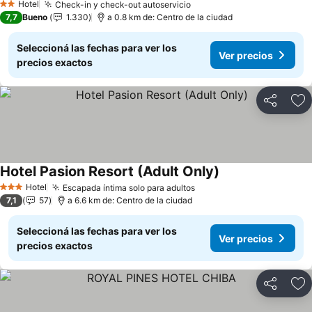
Hotel
Check-in y check-out autoservicio
2 Estrellas
7,7
Bueno
1.330
a 0.8 km de: Centro de la ciudad
Seleccioná las fechas para ver los
Ver precios
precios exactos
Compartir
Añ
Hotel Pasion Resort (Adult Only)
Hotel
Escapada íntima solo para adultos
3 Estrellas
7,1
57
a 6.6 km de: Centro de la ciudad
Seleccioná las fechas para ver los
Ver precios
precios exactos
Compartir
Añ