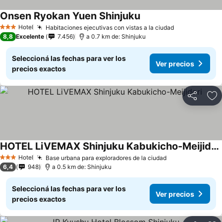
Onsen Ryokan Yuen Shinjuku
Hotel
Habitaciones ejecutivas con vistas a la ciudad
3 Estrellas
8,8
Excelente
7.456
a 0.7 km de: Shinjuku
Seleccioná las fechas para ver los
Ver precios
precios exactos
Compartir
Añ
HOTEL LiVEMAX Shinjuku Kabukicho-Meijidori
Hotel
Base urbana para exploradores de la ciudad
3 Estrellas
6,4
948
a 0.5 km de: Shinjuku
Seleccioná las fechas para ver los
Ver precios
precios exactos