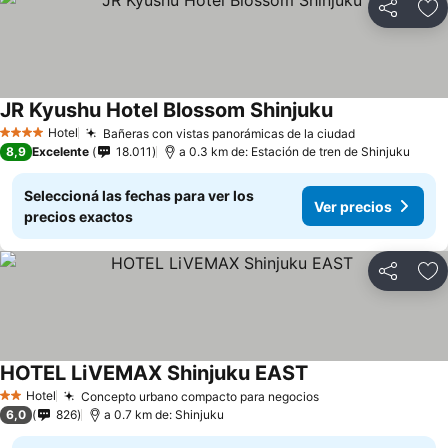
Compartir
Añ
JR Kyushu Hotel Blossom Shinjuku
Hotel
Bañeras con vistas panorámicas de la ciudad
4 Estrellas
8,9
Excelente
18.011
a 0.3 km de: Estación de tren de Shinjuku
Seleccioná las fechas para ver los
Ver precios
precios exactos
Compartir
Añ
HOTEL LiVEMAX Shinjuku EAST
Hotel
Concepto urbano compacto para negocios
2 Estrellas
6,0
826
a 0.7 km de: Shinjuku