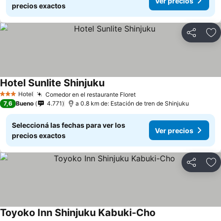
Ver precios
precios exactos
Compartir
Añ
Hotel Sunlite Shinjuku
Hotel
Comedor en el restaurante Floret
3 Estrellas
7,6
Bueno
4.771
a 0.8 km de: Estación de tren de Shinjuku
Seleccioná las fechas para ver los
Ver precios
precios exactos
Compartir
Añ
Toyoko Inn Shinjuku Kabuki-Cho