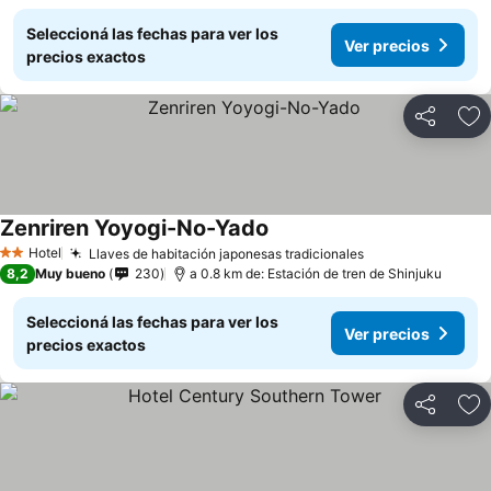
Seleccioná las fechas para ver los
Ver precios
precios exactos
Compartir
Añ
Zenriren Yoyogi-No-Yado
Hotel
Llaves de habitación japonesas tradicionales
2 Estrellas
8,2
Muy bueno
230
a 0.8 km de: Estación de tren de Shinjuku
Seleccioná las fechas para ver los
Ver precios
precios exactos
Compartir
Añ