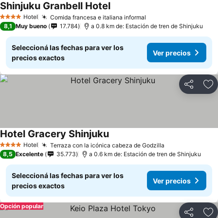
Shinjuku Granbell Hotel
Hotel
Comida francesa e italiana informal
4 Estrellas
8,1
Muy bueno
17.784
a 0.8 km de: Estación de tren de Shinjuku
Seleccioná las fechas para ver los
Ver precios
precios exactos
Compartir
Añ
Hotel Gracery Shinjuku
Hotel
Terraza con la icónica cabeza de Godzilla
4 Estrellas
8,5
Excelente
35.773
a 0.6 km de: Estación de tren de Shinjuku
Seleccioná las fechas para ver los
Ver precios
precios exactos
Opción popular
Compartir
Añ