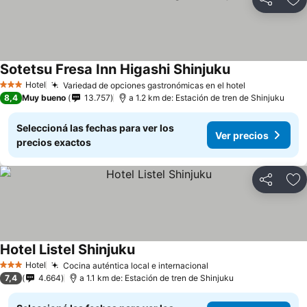
Compartir
Añ
Sotetsu Fresa Inn Higashi Shinjuku
Hotel
Variedad de opciones gastronómicas en el hotel
3 Estrellas
8,4
Muy bueno
13.757
a 1.2 km de: Estación de tren de Shinjuku
Seleccioná las fechas para ver los
Ver precios
precios exactos
Compartir
Añ
Hotel Listel Shinjuku
Hotel
Cocina auténtica local e internacional
3 Estrellas
7,4
4.664
a 1.1 km de: Estación de tren de Shinjuku