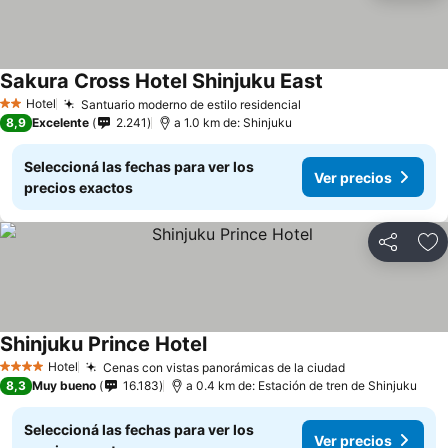
Sakura Cross Hotel Shinjuku East
Hotel
Santuario moderno de estilo residencial
2 Estrellas
8,9
Excelente
2.241
a 1.0 km de: Shinjuku
Seleccioná las fechas para ver los
Ver precios
precios exactos
Compartir
Añ
Shinjuku Prince Hotel
Hotel
Cenas con vistas panorámicas de la ciudad
4 Estrellas
8,3
Muy bueno
16.183
a 0.4 km de: Estación de tren de Shinjuku
Seleccioná las fechas para ver los
Ver precios