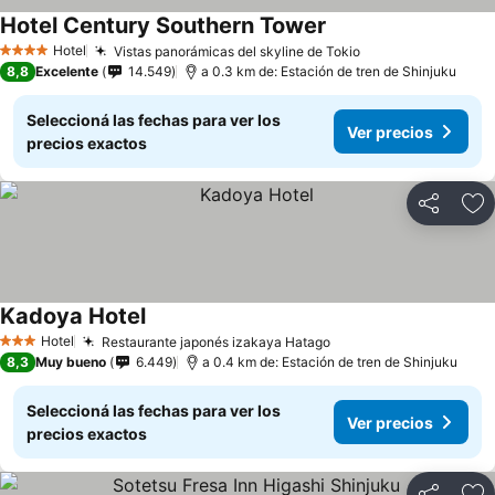
Hotel Century Southern Tower
Hotel
Vistas panorámicas del skyline de Tokio
4 Estrellas
8,8
Excelente
14.549
a 0.3 km de: Estación de tren de Shinjuku
Seleccioná las fechas para ver los
Ver precios
precios exactos
Compartir
Añ
Kadoya Hotel
Hotel
Restaurante japonés izakaya Hatago
3 Estrellas
8,3
Muy bueno
6.449
a 0.4 km de: Estación de tren de Shinjuku
Seleccioná las fechas para ver los
Ver precios
precios exactos