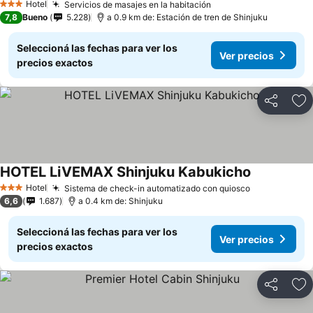
Hotel
Servicios de masajes en la habitación
3 Estrellas
7,8
Bueno
5.228
a 0.9 km de: Estación de tren de Shinjuku
Seleccioná las fechas para ver los
Ver precios
precios exactos
Compartir
Añ
HOTEL LiVEMAX Shinjuku Kabukicho
Hotel
Sistema de check-in automatizado con quiosco
3 Estrellas
6,6
1.687
a 0.4 km de: Shinjuku
Seleccioná las fechas para ver los
Ver precios
precios exactos
Compartir
Añ