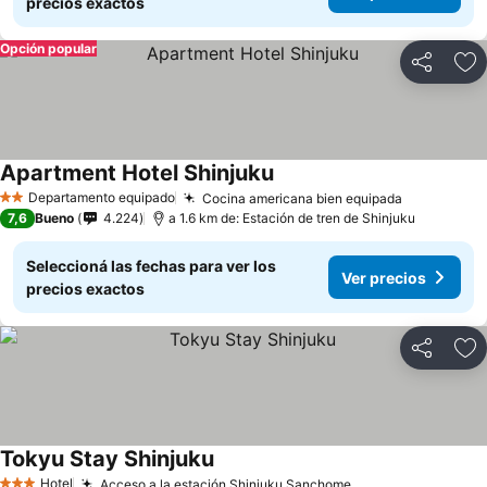
precios exactos
Opción popular
Compartir
Añ
Apartment Hotel Shinjuku
Departamento equipado
Cocina americana bien equipada
2 Estrellas
7,6
Bueno
4.224
a 1.6 km de: Estación de tren de Shinjuku
Seleccioná las fechas para ver los
Ver precios
precios exactos
Compartir
Añ
Tokyu Stay Shinjuku
Hotel
Acceso a la estación Shinjuku Sanchome