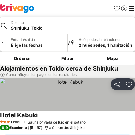
Favoritos
Iniciar 
Me
Destino
Shinjuku, Tokio
Entrada/salida
Huéspedes, habitaciones
Elige las fechas
2 huéspedes, 1 habitación
Ordenar
Filtrar
Mapa
Alojamientos en Tokio cerca de Shinjuku
Cómo influyen los pagos en los resultados
Compartir
Añ
Hotel Kabuki
Hotel
Sauna privada de lujo en el sótano
3 Estrellas
8,9
Excelente
157
a 0.1 km de: Shinjuku