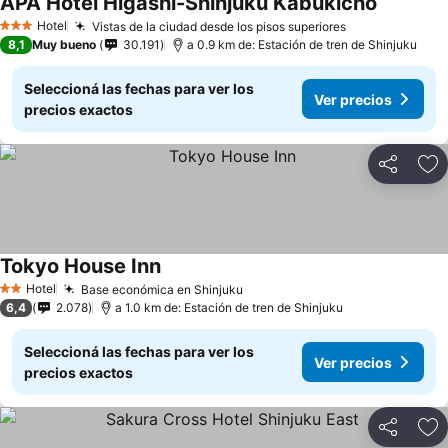
APA Hotel Higashi-Shinjuku Kabukicho
Hotel
Vistas de la ciudad desde los pisos superiores
3 Estrellas
8,1
Muy bueno
30.191
a 0.9 km de: Estación de tren de Shinjuku
Seleccioná las fechas para ver los
Ver precios
precios exactos
Compartir
Añ
Tokyo House Inn
Hotel
Base económica en Shinjuku
2 Estrellas
6,4
2.078
a 1.0 km de: Estación de tren de Shinjuku
Seleccioná las fechas para ver los
Ver precios
precios exactos
Compartir
Añ