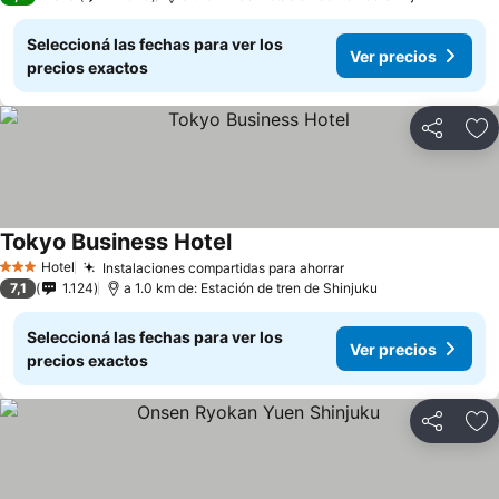
Seleccioná las fechas para ver los
Ver precios
precios exactos
Compartir
Añ
Tokyo Business Hotel
Hotel
Instalaciones compartidas para ahorrar
3 Estrellas
7,1
1.124
a 1.0 km de: Estación de tren de Shinjuku
Seleccioná las fechas para ver los
Ver precios
precios exactos
Compartir
Añ