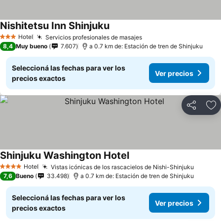
Nishitetsu Inn Shinjuku
Hotel
Servicios profesionales de masajes
3 Estrellas
8,4
Muy bueno
7.607
a 0.7 km de: Estación de tren de Shinjuku
Seleccioná las fechas para ver los
Ver precios
precios exactos
Compartir
Añ
Shinjuku Washington Hotel
Hotel
Vistas icónicas de los rascacielos de Nishi-Shinjuku
4 Estrellas
7,6
Bueno
33.498
a 0.7 km de: Estación de tren de Shinjuku
Seleccioná las fechas para ver los
Ver precios
precios exactos