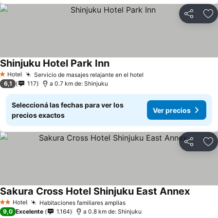
Compartir
Añ
Shinjuku Hotel Park Inn
Hotel
Servicio de masajes relajante en el hotel
1 Estrellas
6,1
117
a 0.7 km de: Shinjuku
Seleccioná las fechas para ver los
Ver precios
precios exactos
Compartir
Añ
Sakura Cross Hotel Shinjuku East Annex
Hotel
Habitaciones familiares amplias
2 Estrellas
9,0
Excelente
1.164
a 0.8 km de: Shinjuku