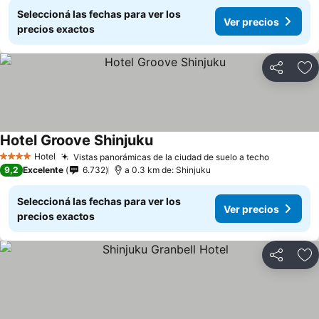
Seleccioná las fechas para ver los
Ver precios
precios exactos
Compartir
Añ
Hotel Groove Shinjuku
Hotel
Vistas panorámicas de la ciudad de suelo a techo
4 Estrellas
9,2
Excelente
6.732
a 0.3 km de: Shinjuku
Seleccioná las fechas para ver los
Ver precios
precios exactos
Compartir
Añ