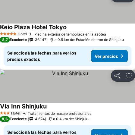
Keio Plaza Hotel Tokyo
Hotel
Piscina exterior de temporada en la azotea
5 Estrellas
8,7
Excelente
36.147
a 0.5 km de: Estación de tren de Shinjuku
Seleccioná las fechas para ver los
Ver precios
precios exactos
Compartir
Añ
Via Inn Shinjuku
Hotel
Tratamientos de masaje profesionales
3 Estrellas
8,6
Excelente
4.624
a 0.4 km de: Shinjuku
Seleccioná las fechas para ver los