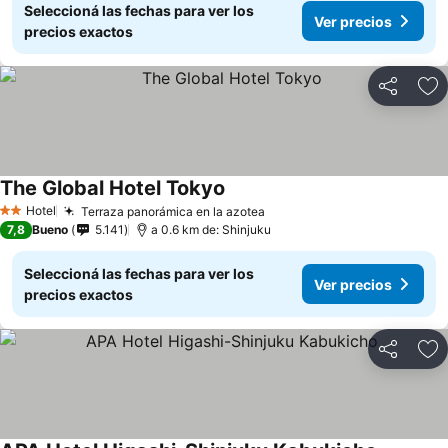
Seleccioná las fechas para ver los
Ver precios
precios exactos
Compartir
Añ
The Global Hotel Tokyo
Hotel
Terraza panorámica en la azotea
2 Estrellas
7,8
Bueno
5.141
a 0.6 km de: Shinjuku
Seleccioná las fechas para ver los
Ver precios
precios exactos
Compartir
Añ