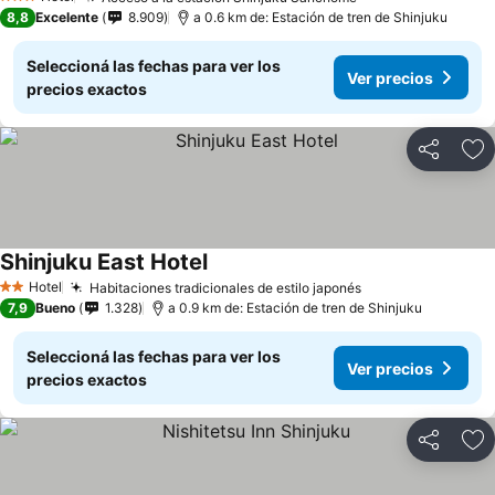
3 Estrellas
8,8
Excelente
8.909
a 0.6 km de: Estación de tren de Shinjuku
Seleccioná las fechas para ver los
Ver precios
precios exactos
Compartir
Añ
Shinjuku East Hotel
Hotel
Habitaciones tradicionales de estilo japonés
2 Estrellas
7,9
Bueno
1.328
a 0.9 km de: Estación de tren de Shinjuku
Seleccioná las fechas para ver los
Ver precios
precios exactos
Compartir
Añ