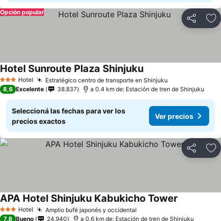
Opción popular
Compartir
Añ
Hotel Sunroute Plaza Shinjuku
Hotel
Estratégico centro de transporte en Shinjuku
3 Estrellas
8,6
Excelente
38.837
a 0.4 km de: Estación de tren de Shinjuku
Seleccioná las fechas para ver los
Ver precios
precios exactos
Compartir
Añ
APA Hotel Shinjuku Kabukicho Tower
Hotel
Amplio bufé japonés y occidental
3 Estrellas
7,8
Bueno
24.940
a 0.6 km de: Estación de tren de Shinjuku