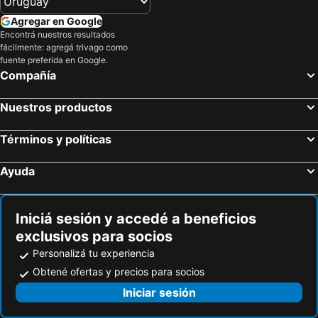
Katsushika
Tokyo Disneyland
hotel MONday Premium 豊洲
APA HOTEL Roppongi Six
Agregar en Google
Hakuba Iwatake Snow Field
Nakano Sakaue Metro Station
Encontrá nuestros resultados
Hotel Gracery Shinjuku
Haneda Excel Hotel Tokyu
fácilmente: agregá trivago como
Gokokuji Metro Station
Kudanshita
Hotel Ryumeikan Tokyo
APA Hotel Yamanote Otsuka Ekimae Tower
fuente preferida en Google.
Compañía
Minato
Ginza
Toyoko Inn Shinjuku Kabuki-Cho
The Royal Park Hotel Tokyo Haneda
Estación de tren y metro de Asakusa
Ayase Metro Station
Super Hotel Tokyo Kinshicho Ekimae
APA Hotel Shinjuku Kabukicho Tower
Nuestros productos
Haneda Airport Terminal 2
Chiba Station
Hotel Livemax Tokyo Kanda East
HOTEL MYSTAYS Ochanomizu Conference Center
Narita International Airport
Kamikochi
Términos y políticas
Sotetsu Fresa Inn Hamamatsucho Daimon
APA Hotel Asakusa Kuramae
Kabukicho
Shinjuku Sanchōme Metro Station
Citadines Central Shinjuku Tokyo
Hotel Amanek Shinjuku Kabukicho
Ayuda
Shinjukusanchome Station
Higashishinjuku Station
Shinjuku Prince Hotel
WPÜ HOTEL Shinjuku
Higashi-Shinjuku Metro Station
Shin Okubo Korean Town
HOTEL LiVEMAX Shinjuku Kabukicho-Meijidori
APA Hotel Higashi Shinjuku Ekimae
Iniciá sesión y accedé a beneficios
Shin-Okubo station
Nishi-Shinjuku Metro Station
Sotetsu Fresa Inn Higashi Shinjuku
Kadoya Hotel
exclusivos para socios
Shinjuku-gyoemmae Metro Station
Zenrosai Hall Space Zero
Hotel Rose Garden Shinjuku
Ace Inn Asakusa
Personalizá tu experiencia
NS Event Hall
NTT Docomo Yoyogi
ICI HOTEL Asakusabashi
Shibuya Granbell hotel
Obtené ofertas y precios para socios
Yoyogi Station
Gobierno Metropolitano de Tokio
JR-East Hotel Mets Shibuya
Amand Hotel
Iniciar sesión
Bellesalle Shinjuku Central Park
Wakamatsu-Kawada Station
Hotel East 21 Tokyo
Candeo Hotels Tokyo Roppongi