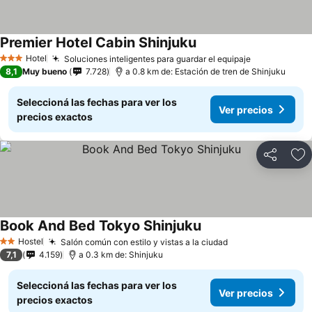
Premier Hotel Cabin Shinjuku
Hotel
Soluciones inteligentes para guardar el equipaje
3 Estrellas
8,1
Muy bueno
7.728
a 0.8 km de: Estación de tren de Shinjuku
Seleccioná las fechas para ver los
Ver precios
precios exactos
Compartir
Añ
Book And Bed Tokyo Shinjuku
Hostel
Salón común con estilo y vistas a la ciudad
2 Estrellas
7,1
4.159
a 0.3 km de: Shinjuku
Seleccioná las fechas para ver los
Ver precios
precios exactos