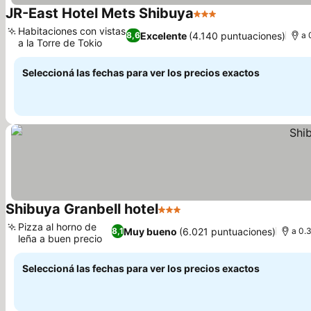
JR-East Hotel Mets Shibuya
3 Estrellas
Ver precios
Habitaciones con vistas
Excelente
(4.140 puntuaciones)
8,6
a 
a la Torre de Tokio
Ver precios
Seleccioná las fechas para ver los precios exactos
Shibuya Granbell hotel
3 Estrellas
Ver precios
Pizza al horno de
Muy bueno
(6.021 puntuaciones)
8,1
a 0.
leña a buen precio
Ver precios
Seleccioná las fechas para ver los precios exactos