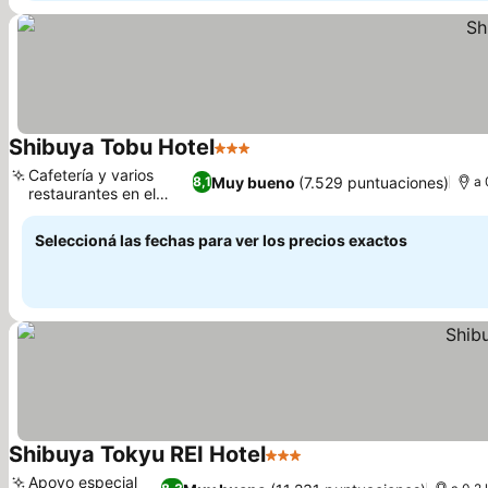
Shibuya Tobu Hotel
3 Estrellas
Ver precios
Cafetería y varios
Muy bueno
(7.529 puntuaciones)
8,1
a 
restaurantes en el
Ver precios
hotel
Seleccioná las fechas para ver los precios exactos
Shibuya Tokyu REI Hotel
3 Estrellas
Ver precios
Apoyo especial