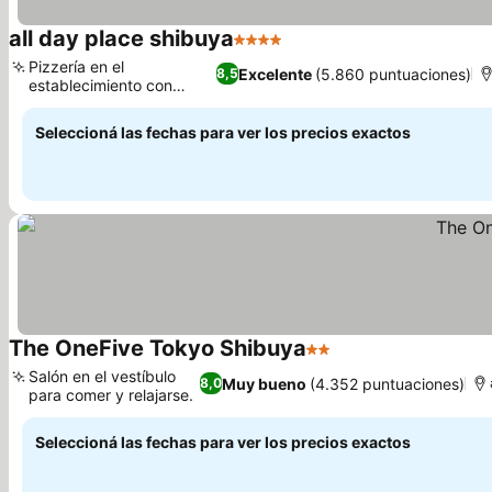
all day place shibuya
4 Estrellas
Ver precios
Pizzería en el
Excelente
(5.860 puntuaciones)
8,5
establecimiento con
Ver precios
queso casero.
Seleccioná las fechas para ver los precios exactos
The OneFive Tokyo Shibuya
2 Estrellas
Ver precios
Salón en el vestíbulo
Muy bueno
(4.352 puntuaciones)
8,0
para comer y relajarse.
Ver precios
Seleccioná las fechas para ver los precios exactos