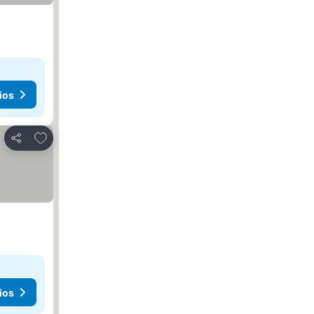
ios
Añadir a favoritos
Compartir
ios