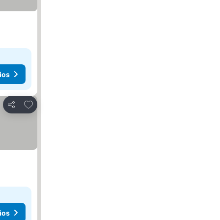
ios
Añadir a favoritos
Compartir
ios