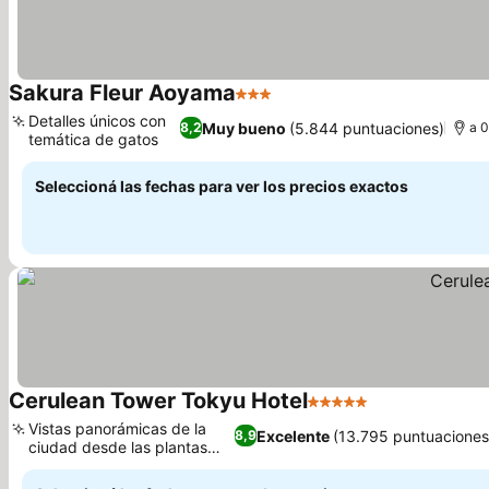
Sakura Fleur Aoyama
3 Estrellas
Ver precios
Detalles únicos con
Muy bueno
(5.844 puntuaciones)
8,2
a 0
temática de gatos
Ver precios
Seleccioná las fechas para ver los precios exactos
Cerulean Tower Tokyu Hotel
5 Estrellas
Ver precios
Vistas panorámicas de la
Excelente
(13.795 puntuaciones
8,9
ciudad desde las plantas
Ver precios
altas