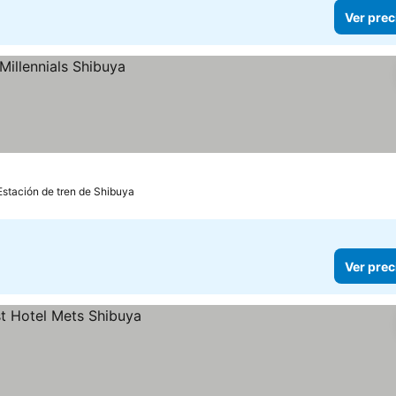
Ver prec
Estación de tren de Shibuya
Ver prec