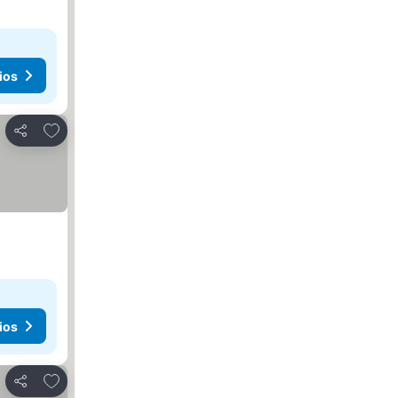
ios
Añadir a favoritos
Compartir
ios
Añadir a favoritos
Compartir