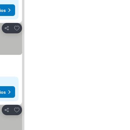
ios
Añadir a favoritos
Compartir
ios
Añadir a favoritos
Compartir