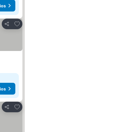
ios
Añadir a favoritos
Compartir
ios
Añadir a favoritos
Compartir