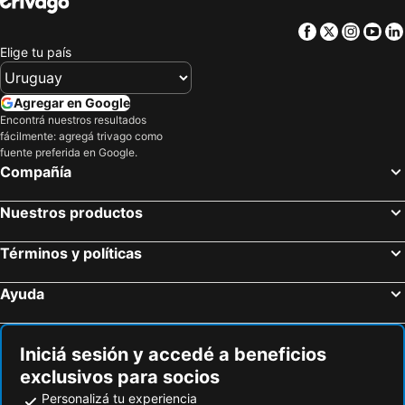
Hoteles en Asunción
Hoteles en Artigas
Facebook
Twitter
Insta
Yo
Hoteles en Departamento de Colonia
Hoteles en Rocha
Elige tu país
Hoteles en Algarve
Hoteles en Mendoza Provincia
Agregar en Google
Hoteles en Isla Samana
Hoteles en Bahamas
Encontrá nuestros resultados
Hoteles en Costa Rica
Hoteles en República Dominicana
fácilmente: agregá trivago como
fuente preferida en Google.
Compañía
Nuestros productos
Términos y políticas
Ayuda
Iniciá sesión y accedé a beneficios
exclusivos para socios
Personalizá tu experiencia