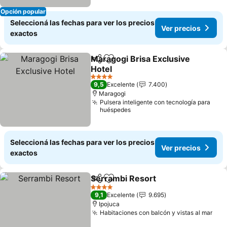
Opción popular
Seleccioná las fechas para ver los precios
Ver precios
exactos
Maragogi Brisa Exclusive
Compartir
Añadir a favoritos
Hotel
4 Estrellas
9,5
Excelente
7.400
Maragogi
Pulsera inteligente con tecnología para
huéspedes
Seleccioná las fechas para ver los precios
Ver precios
exactos
Serrambi Resort
Compartir
Añadir a favoritos
4 Estrellas
9,1
Excelente
9.695
Ipojuca
Habitaciones con balcón y vistas al mar