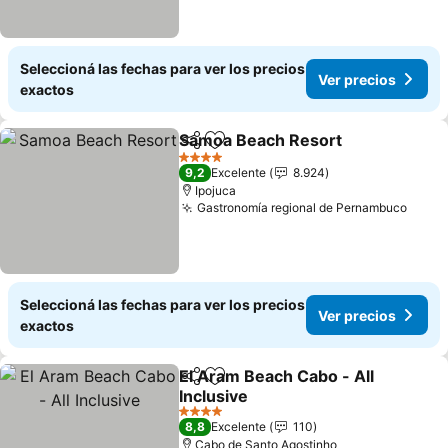
Seleccioná las fechas para ver los precios
Ver precios
exactos
Samoa Beach Resort
Compartir
Añadir a favoritos
4 Estrellas
9,2
Excelente
8.924
Ipojuca
Gastronomía regional de Pernambuco
Seleccioná las fechas para ver los precios
Ver precios
exactos
El Aram Beach Cabo - All
Compartir
Añadir a favoritos
Inclusive
4 Estrellas
8,8
Excelente
110
Cabo de Santo Agostinho