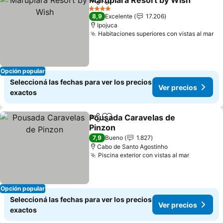
Marupiara Resort by Wish
Compartir
Añadir a favoritos
4 Estrellas
8,9
Excelente
17.206
Ipojuca
Habitaciones superiores con vistas al mar
Opción popular
Seleccioná las fechas para ver los precios
Ver precios
exactos
Pousada Caravelas de
Compartir
Añadir a favoritos
Pinzon
7,9
Bueno
1.827
Cabo de Santo Agostinho
Piscina exterior con vistas al mar
Opción popular
Seleccioná las fechas para ver los precios
Ver precios
exactos