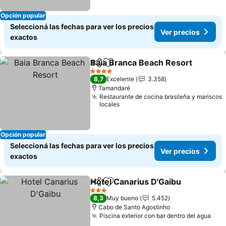
Opción popular
Seleccioná las fechas para ver los precios
Ver precios
exactos
Baia Branca Beach Resort
Compartir
Añadir a favoritos
4 Estrellas
8,7
Excelente
3.358
Tamandaré
Restaurante de cocina brasileña y mariscos
locales
Opción popular
Seleccioná las fechas para ver los precios
Ver precios
exactos
Hotel Canarius D'Gaibu
Compartir
Añadir a favoritos
3 Estrellas
8,3
Muy bueno
5.452
Cabo de Santo Agostinho
Piscina exterior con bar dentro del agua