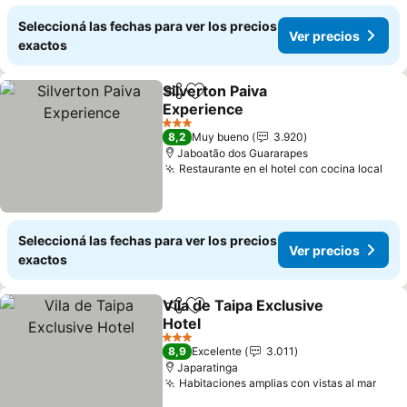
Seleccioná las fechas para ver los precios
Ver precios
exactos
Silverton Paiva
Compartir
Añadir a favoritos
Experience
3 Estrellas
8,2
Muy bueno
3.920
Jaboatão dos Guararapes
Restaurante en el hotel con cocina local
Seleccioná las fechas para ver los precios
Ver precios
exactos
Vila de Taipa Exclusive
Compartir
Añadir a favoritos
Hotel
3 Estrellas
8,9
Excelente
3.011
Japaratinga
Habitaciones amplias con vistas al mar