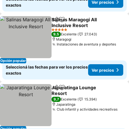
Ver precios
exactos
Salinas Maragogi All
Compartir
Añadir a favoritos
Inclusive Resort
5 Estrellas
9,5
Excelente
27.043
Maragogi
Instalaciones de aventura y deportes
Opción popular
Seleccioná las fechas para ver los precios
Ver precios
exactos
Japaratinga Lounge
Compartir
Añadir a favoritos
Resort
9,7
Excelente
15.394
Japaratinga
Club infantil y actividades recreativas
Opción popular