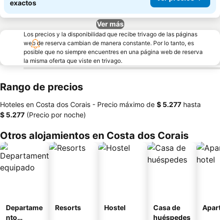
exactos
Ver más
Los precios y la disponibilidad que recibe trivago de las páginas
web de reserva cambian de manera constante. Por lo tanto, es
posible que no siempre encuentres en una página web de reserva
la misma oferta que viste en trivago.
Rango de precios
Hoteles en Costa dos Corais -
Precio máximo
de
‎$ 5.277
hasta
‎$ 5.277
(Precio por noche)
Otros alojamientos en Costa dos Corais
Departame
Resorts
Hostel
Casa de
Apart
nto
huéspedes