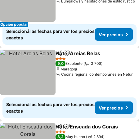
Bungalows y habitaciones de estilo rústico
Opción popular
Seleccioná las fechas para ver los precios
Ver precios
exactos
Hotel Areias Belas
Compartir
Añadir a favoritos
3 Estrellas
9,0
Excelente
3.708
Maragogi
Cocina regional contemporánea en Netun
Seleccioná las fechas para ver los precios
Ver precios
exactos
Hotel Enseada dos Corais
Compartir
Añadir a favoritos
3 Estrellas
8,2
Muy bueno
2.894