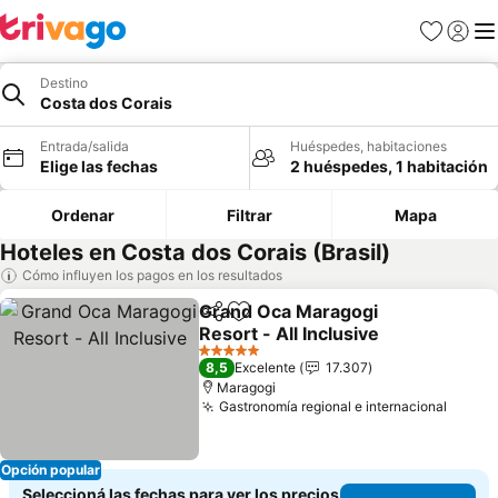
Favoritos
Iniciar 
Me
Destino
Costa dos Corais
Entrada/salida
Huéspedes, habitaciones
Elige las fechas
2 huéspedes, 1 habitación
Ordenar
Filtrar
Mapa
Hoteles en Costa dos Corais (Brasil)
Cómo influyen los pagos en los resultados
Grand Oca Maragogi
Compartir
Añadir a favoritos
Resort - All Inclusive
5 Estrellas
8,5
Excelente
17.307
Maragogi
Gastronomía regional e internacional
Opción popular
Seleccioná las fechas para ver los precios