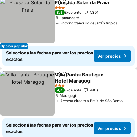
Pousada Solar da Praia
Compartir
Añadir a favoritos
3 Estrellas
8,5
Excelente
1.391
Tamandaré
Entorno tranquilo de jardín tropical
Opción popular
Seleccioná las fechas para ver los precios
Ver precios
exactos
Villa Pantai Boutique
Compartir
Añadir a favoritos
Hotel Maragogi
3 Estrellas
9,4
Excelente
940
Maragogi
Acceso directo a Praia de São Bento
Seleccioná las fechas para ver los precios
Ver precios
exactos