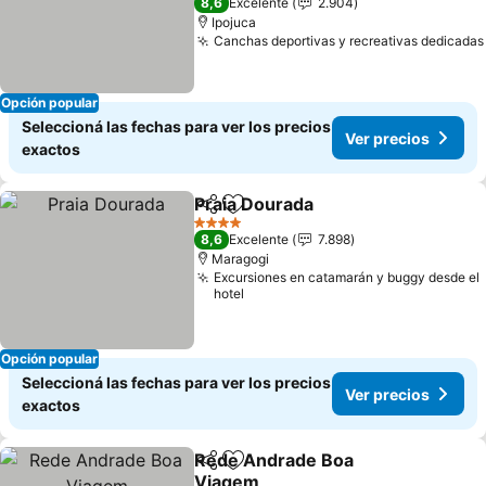
8,6
Excelente
2.904
Ipojuca
Canchas deportivas y recreativas dedicadas
Opción popular
Seleccioná las fechas para ver los precios
Ver precios
exactos
Praia Dourada
Compartir
Añadir a favoritos
4 Estrellas
8,6
Excelente
7.898
Maragogi
Excursiones en catamarán y buggy desde el
hotel
Opción popular
Seleccioná las fechas para ver los precios
Ver precios
exactos
Rede Andrade Boa
Compartir
Añadir a favoritos
Viagem