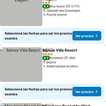
3 Estrellas
8,4
Muy bueno
5.777
Jaboatão dos Guararapes
Piscina exterior
Seleccioná las fechas para ver los precios
Ver precios
exactos
Samoa Villa Resort
Compartir
Añadir a favoritos
4 Estrellas
9,2
Excelente
959
Ipojuca
Amplio parque acuático
Seleccioná las fechas para ver los precios
Ver precios
exactos