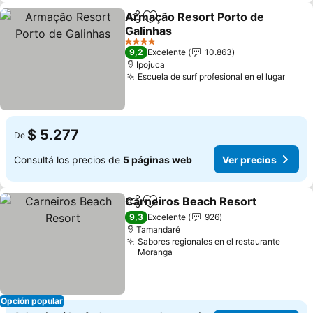
Armação Resort Porto de
Compartir
Añadir a favoritos
Galinhas
4 Estrellas
9,2
Excelente
10.863
Ipojuca
Escuela de surf profesional en el lugar
$ 5.277
De
Consultá los precios de
5 páginas web
Ver precios
Carneiros Beach Resort
Compartir
Añadir a favoritos
9,3
Excelente
926
Tamandaré
Sabores regionales en el restaurante
Moranga
Opción popular