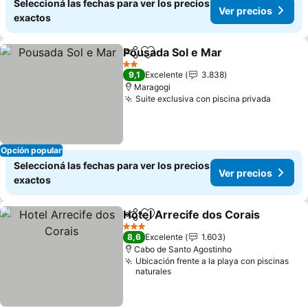
Seleccioná las fechas para ver los precios
Ver precios
exactos
Pousada Sol e Mar
Compartir
Añadir a favoritos
2 Estrellas
9,1
Excelente
3.838
Maragogi
Suite exclusiva con piscina privada
Opción popular
Seleccioná las fechas para ver los precios
Ver precios
exactos
Hotel Arrecife dos Corais
Compartir
Añadir a favoritos
3 Estrellas
8,6
Excelente
1.603
Cabo de Santo Agostinho
Ubicación frente a la playa con piscinas
naturales