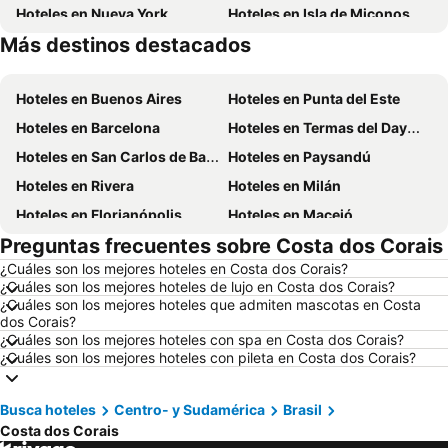
Hoteles en Nueva York
Hoteles en Isla de Miconos
Más destinos destacados
Hoteles en Maldonado
Hoteles en Uruguay
Hoteles en Buenos Aires
Hoteles en Punta del Este
Hoteles en Barcelona
Hoteles en Termas del Dayman
Hoteles en San Carlos de Bariloche
Hoteles en Paysandú
Hoteles en Rivera
Hoteles en Milán
Hoteles en Florianópolis
Hoteles en Maceió
Preguntas frecuentes sobre Costa dos Corais
Hoteles en Mendoza Capital
Hoteles en Roma
¿Cuáles son los mejores hoteles en Costa dos Corais?
Hoteles en Petrópolis
Hoteles en Punta del Diablo
¿Cuáles son los mejores hoteles de lujo en Costa dos Corais?
Hoteles en Miami Beach
Hoteles en Canela
¿Cuáles son los mejores hoteles que admiten mascotas en Costa
dos Corais?
Hoteles en Chuy
Hoteles en Berlín
¿Cuáles son los mejores hoteles con spa en Costa dos Corais?
¿Cuáles son los mejores hoteles con pileta en Costa dos Corais?
Hoteles en Ibiza
Hoteles en Salto
Hoteles en Brasil
Hoteles en Florida
Busca hoteles
Centro- y Sudamérica
Brasil
Hoteles en Aruba
Hoteles en Canelones
Costa dos Corais
Hoteles en Argentina
Hoteles en Mallorca