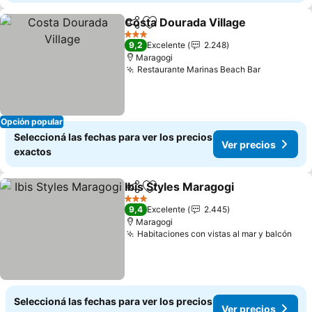
Costa Dourada Village
Compartir
Añadir a favoritos
3 Estrellas
9,2
Excelente
2.248
Maragogi
Restaurante Marinas Beach Bar
Opción popular
Seleccioná las fechas para ver los precios
Ver precios
exactos
Ibis Styles Maragogi
Compartir
Añadir a favoritos
3 Estrellas
9,4
Excelente
2.445
Maragogi
Habitaciones con vistas al mar y balcón
Seleccioná las fechas para ver los precios
Ver precios