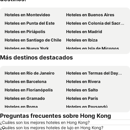
Hoteles en Montevideo
Hoteles en Buenos Aires
Hoteles en Punta del Este
Hoteles en Colonia del Sacramento
Hoteles en Piriápolis
Hoteles en Madrid
Hoteles en Santiago de Chile
Hoteles en Ibiza
Hoteles en Nueva York
Hoteles en Isla de Miconos
Más destinos destacados
Hoteles en Aruba
Hoteles en Maldonado
Hoteles en Río de Janeiro
Hoteles en Termas del Dayman
Hoteles en Barcelona
Hoteles en Rivera
Hoteles en Florianópolis
Hoteles en Salto
Hoteles en Gramado
Hoteles en París
Hoteles en Roma
Hoteles en Paysandú
Preguntas frecuentes sobre Hong Kong
Hoteles en San Carlos de Bariloche
Hoteles en Chuy
¿Cuáles son los mejores hoteles en Hong Kong?
Hoteles en Maceió
Hoteles en Conil de la Frontera
¿Cuáles son los mejores hoteles de lujo en Hong Kong?