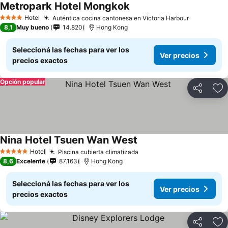
Metropark Hotel Mongkok
Ver precios
Hotel
Auténtica cocina cantonesa en Victoria Harbour
Ver preci
4 Estrellas
8,1
Muy bueno
14.820
Hong Kong
Seleccioná las fechas para ver los
Ver precios
precios exactos
Opción popular
Compartir
Añ
Nina Hotel Tsuen Wan West
Ver precios
Hotel
Piscina cubierta climatizada
Ver precios
5 Estrellas
8,6
Excelente
87.163
Hong Kong
Seleccioná las fechas para ver los
Ver precios
precios exactos
Compartir
Añ