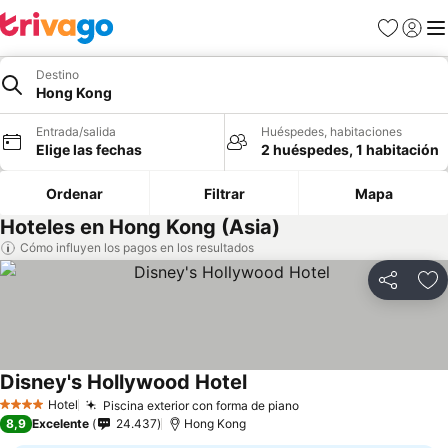
Favoritos
Iniciar 
Me
Destino
Hong Kong
Entrada/salida
Huéspedes, habitaciones
Elige las fechas
2 huéspedes, 1 habitación
Ordenar
Filtrar
Mapa
Hoteles en Hong Kong (Asia)
Cómo influyen los pagos en los resultados
Compartir
Añ
Disney's Hollywood Hotel
Ver precios
Hotel
Piscina exterior con forma de piano
Ver precios
4 Estrellas
8,9
Excelente
24.437
Hong Kong