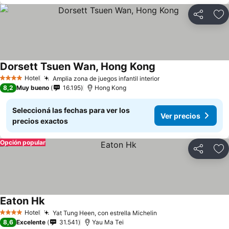
Compartir
Añ
Dorsett Tsuen Wan, Hong Kong
Ver precios
Hotel
Amplia zona de juegos infantil interior
Ver precios
4 Estrellas
8,2
Muy bueno
16.195
Hong Kong
Seleccioná las fechas para ver los
Ver precios
precios exactos
Opción popular
Compartir
Añ
Eaton Hk
Ver precios
Hotel
Yat Tung Heen, con estrella Michelin
Ver precios
4 Estrellas
8,6
Excelente
31.541
Yau Ma Tei