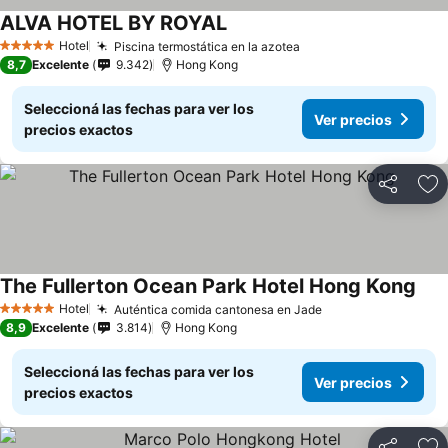
ALVA HOTEL BY ROYAL
Ver precios
Hotel
Piscina termostática en la azotea
Ver precios
5 Estrellas
8,7
Excelente
9.342
Hong Kong
Seleccioná las fechas para ver los
Ver precios
precios exactos
Compartir
Añ
The Fullerton Ocean Park Hotel Hong Kong
Ver 
Hotel
Auténtica comida cantonesa en Jade
Ver precios
5 Estrellas
8,9
Excelente
3.814
Hong Kong
Seleccioná las fechas para ver los
Ver precios
precios exactos