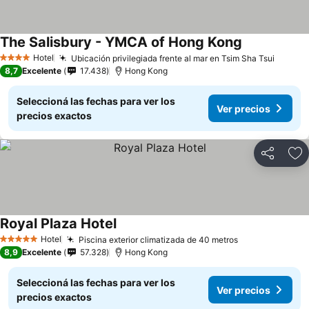
The Salisbury - YMCA of Hong Kong
Ver precios
Hotel
Ubicación privilegiada frente al mar en Tsim Sha Tsui
Ver pr
4 Estrellas
8,7
Excelente
17.438
Hong Kong
Seleccioná las fechas para ver los
Ver precios
precios exactos
Compartir
Añ
Royal Plaza Hotel
Ver precios
Hotel
Piscina exterior climatizada de 40 metros
Ver precios
5 Estrellas
8,9
Excelente
57.328
Hong Kong
Seleccioná las fechas para ver los
Ver precios
precios exactos