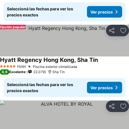
Seleccioná las fechas para ver los
Ver precios
precios exactos
Opción popular
Compartir
Añ
Hyatt Regency Hong Kong, Sha Tin
Ver precios
Hotel
Piscina exterior climatizada
Ver precios
5 Estrellas
8,6
Excelente
22.079
Sha Tin
Seleccioná las fechas para ver los
Ver precios
precios exactos
Compartir
Añ