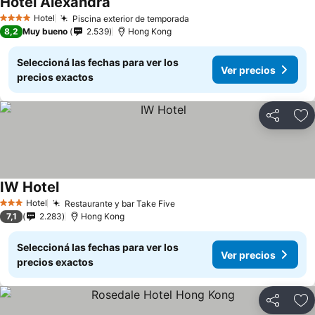
Hotel Alexandra
Ver precios
Hotel
Piscina exterior de temporada
Ver precios
4 Estrellas
8,2
Muy bueno
2.539
Hong Kong
Seleccioná las fechas para ver los
Ver precios
precios exactos
Compartir
Añ
IW Hotel
Ver precios
Hotel
Restaurante y bar Take Five
Ver precios
3 Estrellas
7,1
2.283
Hong Kong
Seleccioná las fechas para ver los
Ver precios
precios exactos
Compartir
Añ