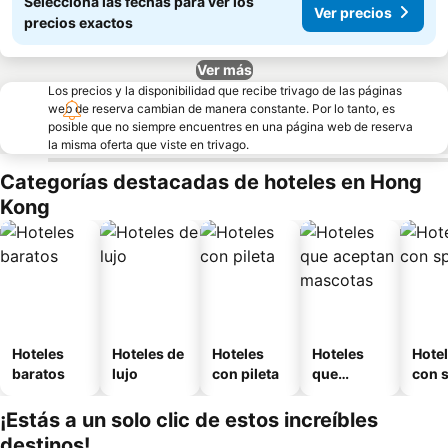
Seleccioná las fechas para ver los
Ver precios
precios exactos
Ver más
Los precios y la disponibilidad que recibe trivago de las páginas
web de reserva cambian de manera constante. Por lo tanto, es
posible que no siempre encuentres en una página web de reserva
la misma oferta que viste en trivago.
Categorías destacadas de hoteles en Hong
Kong
Hoteles
Hoteles de
Hoteles
Hoteles
Hote
baratos
lujo
con pileta
que
con 
aceptan
mascotas
¡Estás a un solo clic de estos increíbles
destinos!