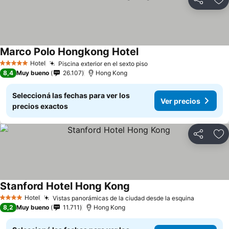
Compartir
Añ
Marco Polo Hongkong Hotel
Ver precios
Hotel
Piscina exterior en el sexto piso
Ver precios
5 Estrellas
8,4
Muy bueno
26.107
Hong Kong
Seleccioná las fechas para ver los
Ver precios
precios exactos
Compartir
Añ
Stanford Hotel Hong Kong
Ver precios
Hotel
Vistas panorámicas de la ciudad desde la esquina
Ver prec
4 Estrellas
8,2
Muy bueno
11.711
Hong Kong