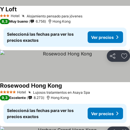
Y Loft
Ver precios
Hotel
Alojamiento pensado para jóvenes
Ver precios
3 Estrellas
8,3
Muy bueno
6.756
Hong Kong
Seleccioná las fechas para ver los
Ver precios
precios exactos
Compartir
Añ
Rosewood Hong Kong
Ver precios
Hotel
Lujosos tratamientos en Asaya Spa
Ver precios
5 Estrellas
9,3
Excelente
8.273
Hong Kong
Seleccioná las fechas para ver los
Ver precios
precios exactos