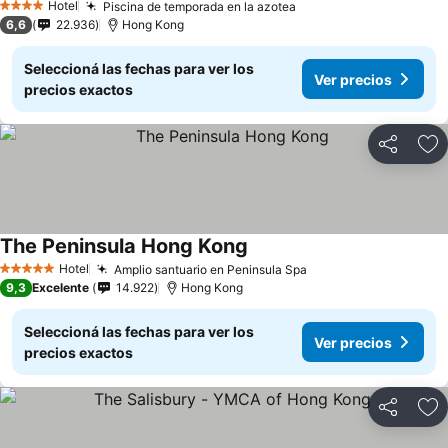
Hotel
Piscina de temporada en la azotea
Ver precios
4 Estrellas
6,6
22.936
Hong Kong
Seleccioná las fechas para ver los
Ver precios
precios exactos
Compartir
Añ
The Peninsula Hong Kong
Ver precios
Hotel
Amplio santuario en Peninsula Spa
Ver precios
5 Estrellas
9,3
Excelente
14.922
Hong Kong
Seleccioná las fechas para ver los
Ver precios
precios exactos
Compartir
Añ