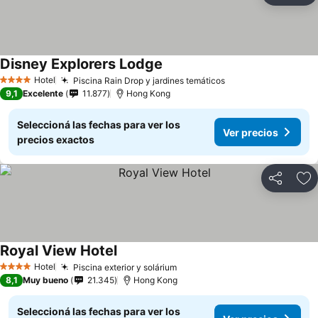
Disney Explorers Lodge
Ver precios
Hotel
Piscina Rain Drop y jardines temáticos
Ver precios
4 Estrellas
9,1
Excelente
11.877
Hong Kong
Seleccioná las fechas para ver los
Ver precios
precios exactos
Compartir
Añ
Royal View Hotel
Ver precios
Hotel
Piscina exterior y solárium
Ver precios
4 Estrellas
8,1
Muy bueno
21.345
Hong Kong
Seleccioná las fechas para ver los