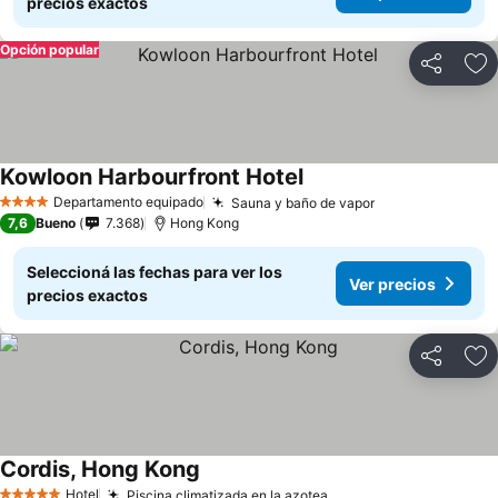
precios exactos
Opción popular
Compartir
Añ
Kowloon Harbourfront Hotel
Ver precios
Departamento equipado
Sauna y baño de vapor
Ver precios
4 Estrellas
7,6
Bueno
7.368
Hong Kong
Seleccioná las fechas para ver los
Ver precios
precios exactos
Compartir
Añ
Cordis, Hong Kong
Ver precios
Hotel
Piscina climatizada en la azotea