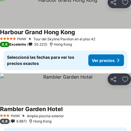
Compartir
Añ
Harbour Grand Hong Kong
Ver precios
Hotel
Tour del Skyline Pavilion en el piso 42
Ver precios
5 Estrellas
8,6
Excelente
30.223
Hong Kong
Seleccioná las fechas para ver los
Ver precios
precios exactos
Compartir
Añ
Rambler Garden Hotel
Ver precios
Hotel
Amplia piscina exterior
Ver precios
3 Estrellas
6,8
6.887
Hong Kong