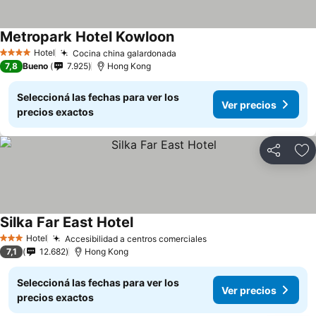
Metropark Hotel Kowloon
Ver precios
Hotel
Cocina china galardonada
Ver precios
4 Estrellas
7,8
Bueno
7.925
Hong Kong
Seleccioná las fechas para ver los
Ver precios
precios exactos
Compartir
Añ
Silka Far East Hotel
Ver precios
Hotel
Accesibilidad a centros comerciales
Ver precios
3 Estrellas
7,1
12.682
Hong Kong
Seleccioná las fechas para ver los
Ver precios
precios exactos