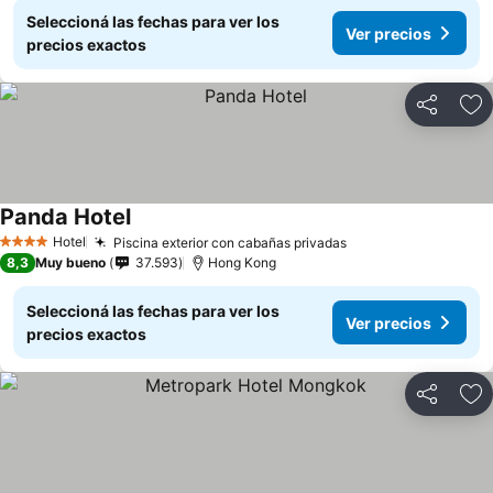
Seleccioná las fechas para ver los
Ver precios
precios exactos
Compartir
Añ
Panda Hotel
Ver precios
Hotel
Piscina exterior con cabañas privadas
Ver precios
4 Estrellas
8,3
Muy bueno
37.593
Hong Kong
Seleccioná las fechas para ver los
Ver precios
precios exactos
Compartir
Añ