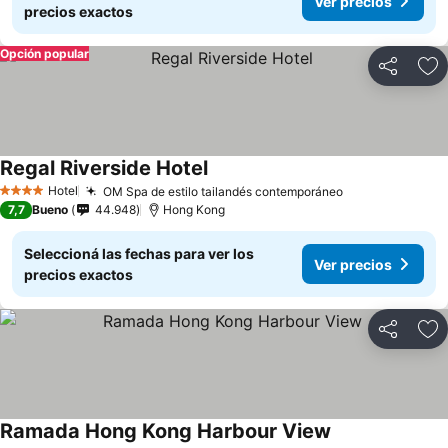
Ver precios
precios exactos
Opción popular
Compartir
Añ
Regal Riverside Hotel
Ver precios
Hotel
OM Spa de estilo tailandés contemporáneo
Ver precios
4 Estrellas
7,7
Bueno
44.948
Hong Kong
Seleccioná las fechas para ver los
Ver precios
precios exactos
Compartir
Añ
Ramada Hong Kong Harbour View
Ver precios