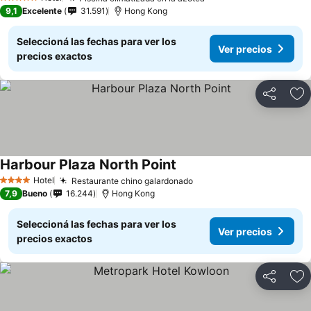
Ver precios
5 Estrellas
9,1
Excelente
31.591
Hong Kong
Seleccioná las fechas para ver los
Ver precios
precios exactos
Compartir
Añ
Harbour Plaza North Point
Ver precios
Hotel
Restaurante chino galardonado
Ver precios
4 Estrellas
7,9
Bueno
16.244
Hong Kong
Seleccioná las fechas para ver los
Ver precios
precios exactos
Compartir
Añ