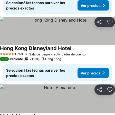
Seleccioná las fechas para ver los
Ver precios
precios exactos
Compartir
Añ
Hong Kong Disneyland Hotel
Ver precios
Hotel
Sala de juegos y actividades de cuento
Ver precios
5 Estrellas
8,9
Excelente
21.191
Hong Kong
Seleccioná las fechas para ver los
Ver precios
precios exactos
Compartir
Añ