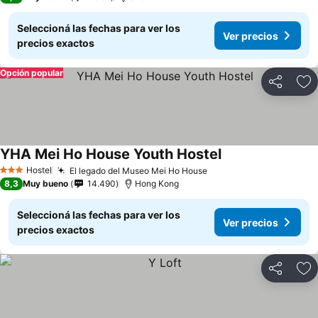
Seleccioná las fechas para ver los
Ver precios
precios exactos
Opción popular
Compartir
Añ
YHA Mei Ho House Youth Hostel
Ver precios
Hostel
El legado del Museo Mei Ho House
Ver precios
3 Estrellas
8,3
Muy bueno
14.490
Hong Kong
Seleccioná las fechas para ver los
Ver precios
precios exactos
Compartir
Añ