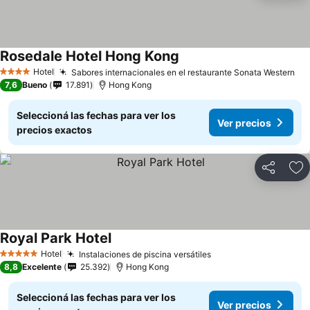
Rosedale Hotel Hong Kong
Ver precios
Hotel
Sabores internacionales en el restaurante Sonata Western
Ve
4 Estrellas
7,6
Bueno
17.891
Hong Kong
Seleccioná las fechas para ver los
Ver precios
precios exactos
Compartir
Añ
Royal Park Hotel
Ver precios
Hotel
Instalaciones de piscina versátiles
Ver precios
5 Estrellas
8,8
Excelente
25.392
Hong Kong
Seleccioná las fechas para ver los
Ver precios