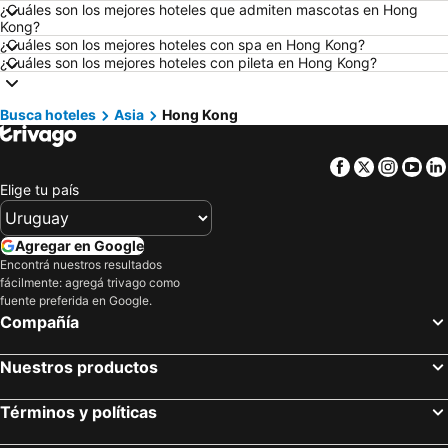
Hoteles en Ámsterdam
Hoteles en Foz de Iguazú
¿Cuáles son los mejores hoteles que admiten mascotas en Hong
Kong?
Hoteles en Maragogi
Hoteles en Punta del Diablo
¿Cuáles son los mejores hoteles con spa en Hong Kong?
¿Cuáles son los mejores hoteles con pileta en Hong Kong?
Hoteles en Punta Cana
Hoteles en Brasil
Hoteles en Uruguay
Hoteles en Departamento de Colonia
Busca hoteles
Asia
Hong Kong
Hoteles en Argentina
Hoteles en Mallorca
Hoteles en Rocha
Hoteles en España
Facebook
Twitter
Insta
Yo
Hoteles en Asturias
Hoteles en Asunción
Elige tu país
Hoteles en Salto
Hoteles en Isla Samana
Hoteles en Bahamas
Hoteles en República Dominicana
Agregar en Google
Encontrá nuestros resultados
Hoteles en Colombia
Hoteles en Corea del Sur
fácilmente: agregá trivago como
Hoteles en Lanzarote
Hoteles en Alaska
fuente preferida en Google.
Compañía
Hoteles en Curazao
Nuestros productos
Términos y políticas