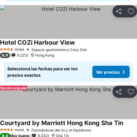
Compartir
Añ
Hotel COZi Harbour View
Ver precios
Hotel
Espacio gastronómico Cozy Deli
Ver precios
4 Estrellas
6,9
6.223
Hong Kong
Seleccioná las fechas para ver los
Ver precios
precios exactos
Opción popular
Compartir
Añ
Courtyard by Marriott Hong Kong Sha Tin
Ver p
Hotel
Panorámicas del río y el hipódromo
Ver precios
4 Estrellas
8,4
Muy bueno
9.332
Sha Tin