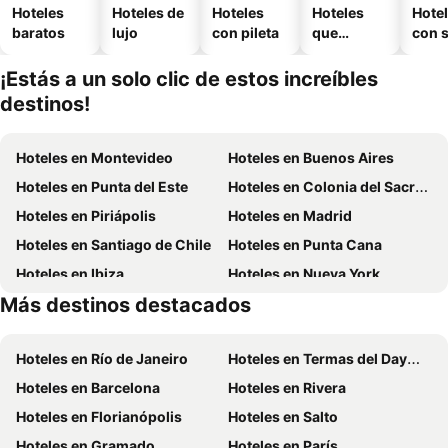
Hoteles
Hoteles de
Hoteles
Hoteles
Hote
baratos
lujo
con pileta
que
con 
aceptan
mascotas
¡Estás a un solo clic de estos increíbles
destinos!
Hoteles en Montevideo
Hoteles en Buenos Aires
Hoteles en Punta del Este
Hoteles en Colonia del Sacramento
Hoteles en Piriápolis
Hoteles en Madrid
Hoteles en Santiago de Chile
Hoteles en Punta Cana
Hoteles en Ibiza
Hoteles en Nueva York
Más destinos destacados
Hoteles en Isla de Miconos
Hoteles en Brasil
Hoteles en Río de Janeiro
Hoteles en Termas del Dayman
Hoteles en Barcelona
Hoteles en Rivera
Hoteles en Florianópolis
Hoteles en Salto
Hoteles en Gramado
Hoteles en París