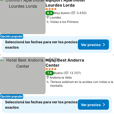
Comfort Aparthotel
Compartir
Añadir a favoritos
Lourdes Lorda
Ver precios
4 Estrellas
8,0
Muy bueno
3.430
Lourdes
Vistas a los Pirineos
Ver precios
Opción popular
Seleccioná las fechas para ver los precios
Ver precios
exactos
Hotel Best Andorra
Compartir
Añadir a favoritos
Center
Ver precios
4 Estrellas
7,8
Bueno
13.707
Andorra la Vella
Terraza solárium en la azotea con vistas a la
montaña
Opción popular
Seleccioná las fechas para ver los precios
Ver precios
exactos