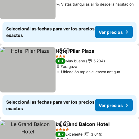
Vistas tranquilas al río desde la habitación
Ve
Seleccioná las fechas para ver los precios
Ver precios
exactos
Hotel Pilar Plaza
Compartir
Añadir a favoritos
Ver precio
3 Estrellas
8,1
Muy bueno
5.204
Zaragoza
Ubicación top en el casco antiguo
Ver pre
Seleccioná las fechas para ver los precios
Ver precios
exactos
Le Grand Balcon Hotel
Compartir
Añadir a favoritos
Ver 
4 Estrellas
8,7
Excelente
3.649