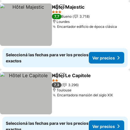
Hôtel Majestic
Compartir
Añadir a favoritos
Ver precios
3 Estrellas
7,7
Bueno
3.718
Lourdes
Encantador edificio de época clásica
Ver p
Seleccioná las fechas para ver los precios
Ver precios
exactos
Hôtel Le Capitole
Compartir
Añadir a favoritos
Ver preci
2 Estrellas
7,3
3.296
Toulouse
Encantadora mansión del siglo XIX
Ver pre
Seleccioná las fechas para ver los precios
Ver precios
exactos