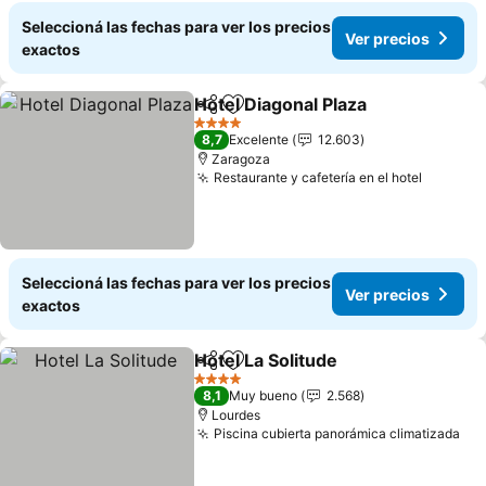
Seleccioná las fechas para ver los precios
Ver precios
exactos
Hotel Diagonal Plaza
Compartir
Añadir a favoritos
Ver p
4 Estrellas
8,7
Excelente
12.603
Zaragoza
Restaurante y cafetería en el hotel
Ver pre
Seleccioná las fechas para ver los precios
Ver precios
exactos
Hotel La Solitude
Compartir
Añadir a favoritos
Ver preci
4 Estrellas
8,1
Muy bueno
2.568
Lourdes
Piscina cubierta panorámica climatizada
Ver