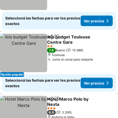
Seleccioná las fechas para ver los precios
Ver precios
exactos
ibis budget Toulouse
Compartir
Añadir a favoritos
Centre Gare
Ver precios
2 Estrellas
7,6
Bueno
10.988
Toulouse
Junto al canal para relajarte
Ver precios
Opción popular
Seleccioná las fechas para ver los precios
Ver precios
exactos
Hotel Marco Polo by
Compartir
Añadir a favoritos
Nexta
Ver precios
3 Estrellas
6,6
3.395
Andorra la Vella