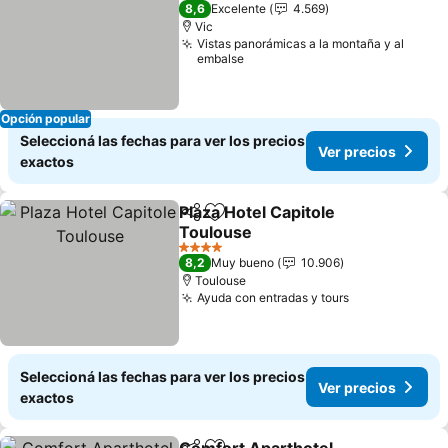
4 Estrellas
8,6
Excelente
4.569
Vic
Vistas panorámicas a la montaña y al
embalse
Opción popular
Seleccioná las fechas para ver los precios
Ver precios
exactos
Plaza Hotel Capitole
Compartir
Añadir a favoritos
Toulouse
Ver precios
4 Estrellas
8,2
Muy bueno
10.906
Toulouse
Ayuda con entradas y tours
Ver precios
Seleccioná las fechas para ver los precios
Ver precios
exactos