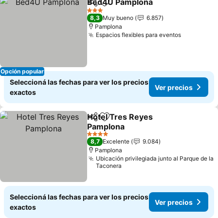
Bed4U Pamplona
Compartir
Añadir a favoritos
Ver preci
3 Estrellas
8,3
Muy bueno
6.857
Pamplona
Espacios flexibles para eventos
Ver preci
Opción popular
Seleccioná las fechas para ver los precios
Ver precios
exactos
Hotel Tres Reyes
Compartir
Añadir a favoritos
Pamplona
Ver precios
4 Estrellas
8,7
Excelente
9.084
Pamplona
Ubicación privilegiada junto al Parque de la
Taconera
Seleccioná las fechas para ver los precios
Ver precios
exactos