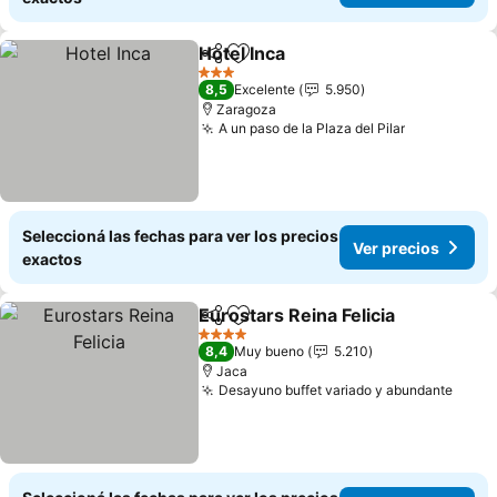
Hotel Inca
Compartir
Añadir a favoritos
Ver precios
3 Estrellas
8,5
Excelente
5.950
Zaragoza
A un paso de la Plaza del Pilar
Ver precio
Seleccioná las fechas para ver los precios
Ver precios
exactos
Eurostars Reina Felicia
Compartir
Añadir a favoritos
Ver
4 Estrellas
8,4
Muy bueno
5.210
Jaca
Desayuno buffet variado y abundante
Ver p