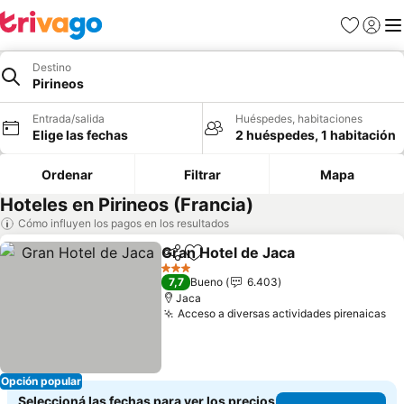
Favoritos
Iniciar 
Me
Destino
Pirineos
Entrada/salida
Huéspedes, habitaciones
Elige las fechas
2 huéspedes, 1 habitación
Ordenar
Filtrar
Mapa
Hoteles en Pirineos (Francia)
Cómo influyen los pagos en los resultados
Gran Hotel de Jaca
Compartir
Añadir a favoritos
Ver pre
3 Estrellas
7,7
Bueno
6.403
Jaca
Acceso a diversas actividades pirenaicas
Ve
Opción popular
Seleccioná las fechas para ver los precios