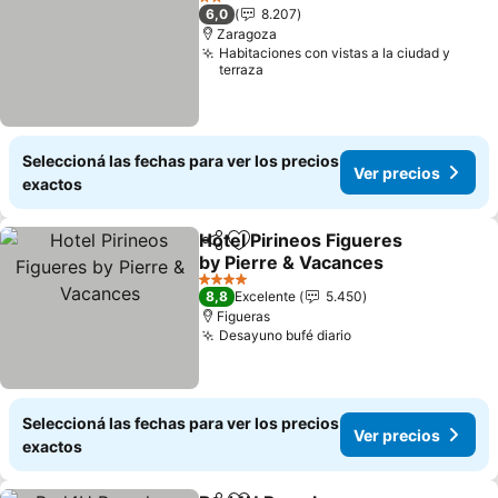
2 Estrellas
6,0
8.207
Zaragoza
Habitaciones con vistas a la ciudad y
terraza
Seleccioná las fechas para ver los precios
Ver precios
exactos
Hotel Pirineos Figueres
Compartir
Añadir a favoritos
by Pierre & Vacances
Ver precios
4 Estrellas
8,8
Excelente
5.450
Figueras
Desayuno bufé diario
Ver precios
Seleccioná las fechas para ver los precios
Ver precios
exactos