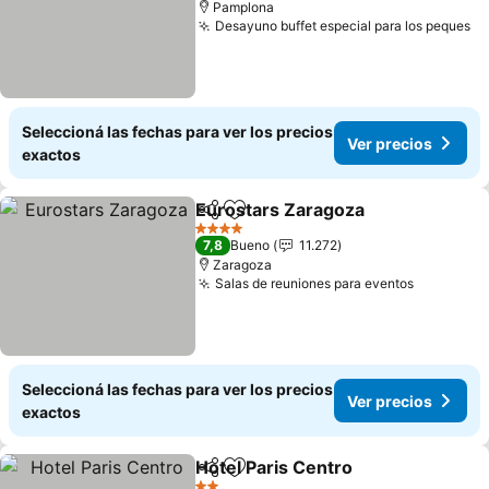
Pamplona
Desayuno buffet especial para los peques
Ve
Seleccioná las fechas para ver los precios
Ver precios
exactos
Eurostars Zaragoza
Compartir
Añadir a favoritos
Ver pr
4 Estrellas
7,8
Bueno
11.272
Zaragoza
Salas de reuniones para eventos
Ver prec
Seleccioná las fechas para ver los precios
Ver precios
exactos
Hotel Paris Centro
Compartir
Añadir a favoritos
Ver pre