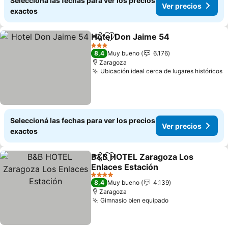
Seleccioná las fechas para ver los precios
Ver precios
exactos
Hotel Don Jaime 54
Compartir
Añadir a favoritos
Ver pr
3 Estrellas
8,4
Muy bueno
6.176
Zaragoza
Ubicación ideal cerca de lugares históricos
V
Seleccioná las fechas para ver los precios
Ver precios
exactos
B&B HOTEL Zaragoza Los
Compartir
Añadir a favoritos
Enlaces Estación
Ver precios
4 Estrellas
8,4
Muy bueno
4.139
Zaragoza
Gimnasio bien equipado
Ver precios