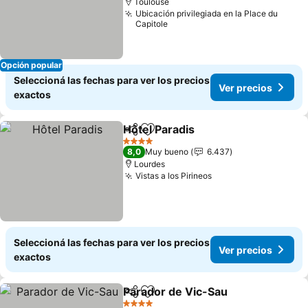
Toulouse
Ubicación privilegiada en la Place du
Capitole
Opción popular
Seleccioná las fechas para ver los precios
Ver precios
exactos
Hôtel Paradis
Compartir
Añadir a favoritos
Ver precios
4 Estrellas
8,0
Muy bueno
6.437
Lourdes
Vistas a los Pirineos
Ver precios
Seleccioná las fechas para ver los precios
Ver precios
exactos
Parador de Vic-Sau
Compartir
Añadir a favoritos
Ver pr