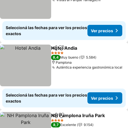
Ver precios
Seleccioná las fechas para ver los precios
Ver precios
exactos
Hotel Andia
Compartir
Añadir a favoritos
Ver precios
4 Estrellas
8,4
Muy bueno
5.584
Pamplona
Auténtica experiencia gastronómica local
Ve
Seleccioná las fechas para ver los precios
Ver precios
exactos
NH Pamplona Iruña Park
Compartir
Añadir a favoritos
Ve
4 Estrellas
8,7
Excelente
9.154