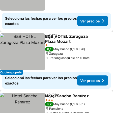
Seleccioná las fechas para ver los precios
Ver precios
exactos
B&B HOTEL Zaragoza
Compartir
Añadir a favoritos
Plaza Mozart
Ver precios
1 Estrellas
8,1
Muy bueno
8.326
Zaragoza
Parking asequible en el hotel
Ver precios
Opción popular
Seleccioná las fechas para ver los precios
Ver precios
exactos
Hotel Sancho Ramírez
Compartir
Añadir a favoritos
Ver 
3 Estrellas
8,2
Muy bueno
6.381
Pamplona
Vistas al Parque Yamaguchi