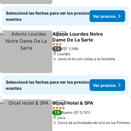
Seleccioná las fechas para ver los precios
Ver precios
exactos
Adonis Lourdes Notre
Compartir
Añadir a favoritos
Dame De La Sarte
Ver precios
3 Estrellas
7,3
2.169
Lourdes
Junto al río con vistas a la montaña
Ver pre
Seleccioná las fechas para ver los precios
Ver precios
exactos
Oroel Hotel & SPA
Compartir
Añadir a favoritos
Ver prec
4 Estrellas
7,9
Bueno
5.761
Jaca
Cerca de actividades de ocio en los Pirineos