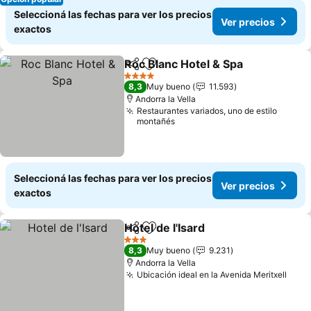
Seleccioná las fechas para ver los precios
Ver precios
exactos
Roc Blanc Hotel & Spa
Compartir
Añadir a favoritos
Ver 
4 Estrellas
8,3
Muy bueno
11.593
Andorra la Vella
Restaurantes variados, uno de estilo
montañés
Seleccioná las fechas para ver los precios
Ver precios
exactos
Hotel de l'Isard
Compartir
Añadir a favoritos
Ver precios
3 Estrellas
8,3
Muy bueno
9.231
Andorra la Vella
Ubicación ideal en la Avenida Meritxell
Ver 