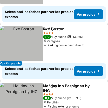
Seleccioná las fechas para ver los precios
Ver precios
exactos
Exe Boston
Compartir
Añadir a favoritos
Ver precios
4 Estrellas
8,0
Muy bueno
13.866
Zaragoza
Parking con acceso directo
Ver precios
Opción popular
Seleccioná las fechas para ver los precios
Ver precios
exactos
Holiday Inn Perpignan by
Compartir
Añadir a favoritos
IHG
Ver precios
4 Estrellas
8,1
Muy bueno
3.746
Perpiñán
Piscina exterior enorme
Ver precios