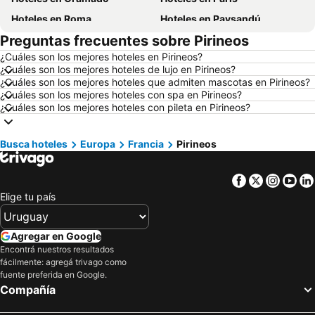
Hoteles en Roma
Hoteles en Paysandú
Preguntas frecuentes sobre Pirineos
Hoteles en San Carlos de Bariloche
Hoteles en Chuy
¿Cuáles son los mejores hoteles en Pirineos?
Hoteles en Maceió
Hoteles en Conil de la Frontera
¿Cuáles son los mejores hoteles de lujo en Pirineos?
Hoteles en Ámsterdam
Hoteles en Foz de Iguazú
¿Cuáles son los mejores hoteles que admiten mascotas en Pirineos?
¿Cuáles son los mejores hoteles con spa en Pirineos?
Hoteles en Maragogi
Hoteles en Punta del Diablo
¿Cuáles son los mejores hoteles con pileta en Pirineos?
Hoteles en Aruba
Hoteles en Maldonado
Hoteles en Uruguay
Hoteles en Departamento de Colonia
Busca hoteles
Europa
Francia
Pirineos
Hoteles en Argentina
Hoteles en Mallorca
Facebook
Twitter
Insta
Yo
Hoteles en Rocha
Hoteles en España
Elige tu país
Hoteles en Asturias
Hoteles en Asunción
Hoteles en Salto
Hoteles en Isla Samana
Agregar en Google
Hoteles en Bahamas
Hoteles en República Dominicana
Encontrá nuestros resultados
fácilmente: agregá trivago como
Hoteles en Colombia
Hoteles en Corea del Sur
fuente preferida en Google.
Hoteles en Lanzarote
Hoteles en Alaska
Compañía
Hoteles en Curazao