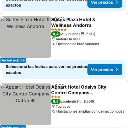
Ver precios
exactos
Suites Plaza Hotel &
Compartir
Añadir a favoritos
Wellness Andorra
Ver precios
5 Estrellas
8,4
Muy bueno
7.131
Andorra la Vella
Opciones de bufé variadas
Ver precios
Opción popular
Seleccioná las fechas para ver los precios
Ver precios
exactos
Appart Hotel Odalys City
Compartir
Añadir a favoritos
Centre Compans
Caffarelli
Ver precios
3 Estrellas
8,8
Excelente
8.506
Toulouse
Habitaciones amplias con camas cómodas
V
Opción popular