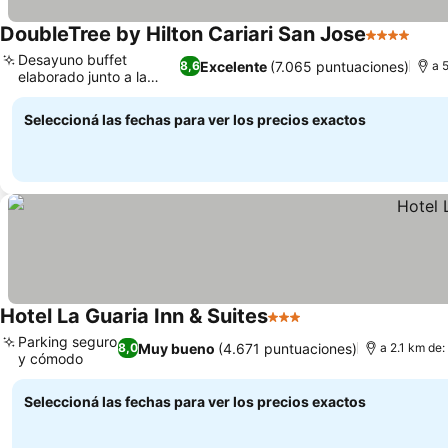
DoubleTree by Hilton Cariari San Jose
4 Estrellas
Desayuno buffet
Excelente
(7.065 puntuaciones)
8,6
a 
elaborado junto a la
piscina
Seleccioná las fechas para ver los precios exactos
Hotel La Guaria Inn & Suites
3 Estrellas
Parking seguro
Muy bueno
(4.671 puntuaciones)
8,0
a 2.1 km de
y cómodo
Seleccioná las fechas para ver los precios exactos