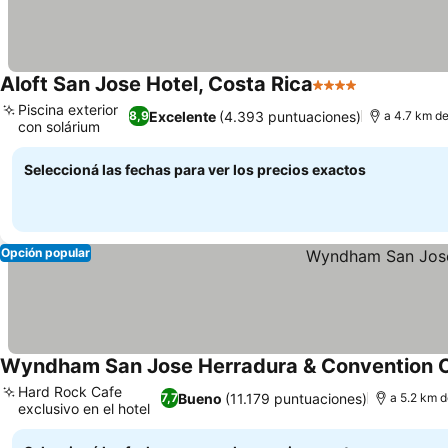
Aloft San Jose Hotel, Costa Rica
4 Estrellas
Piscina exterior
Excelente
(4.393 puntuaciones)
8,9
a 4.7 km de
con solárium
Seleccioná las fechas para ver los precios exactos
Opción popular
Wyndham San Jose Herradura & Convention 
Hard Rock Cafe
Bueno
(11.179 puntuaciones)
7,7
a 5.2 km d
exclusivo en el hotel