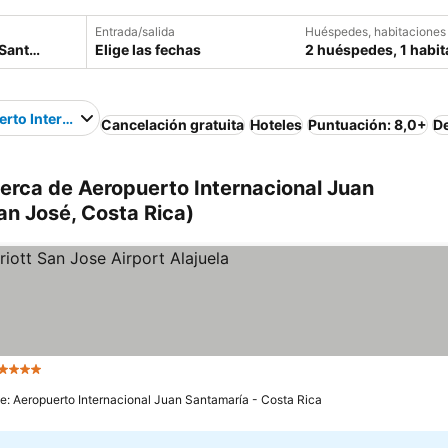
Entrada/salida
Huéspedes, habitaciones
Elige las fechas
2 huéspedes, 1 habit
rto Internacional Juan Santamaría - Costa Rica
Cancelación gratuita
Hoteles
Puntuación: 8,0+
D
erca de Aeropuerto Internacional Juan
an José, Costa Rica)
4 Estrellas
e: Aeropuerto Internacional Juan Santamaría - Costa Rica