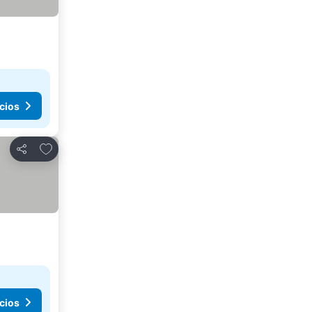
cios
Añadir a favoritos
Compartir
cios