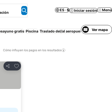
ES · $
Menú
Iniciar sesión
ación
Ver mapa
esayuno gratis
Piscina
Traslado del/al aeropuerto
Aire acondici
Cómo influyen los pagos en los resultados
Añadir a favoritos
Compartir