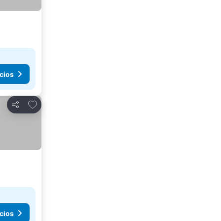
cios
Añadir a favoritos
Compartir
cios