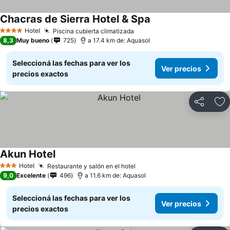
Chacras de Sierra Hotel & Spa
Ver precios
Hotel
Piscina cubierta climatizada
Ver precios
4 Estrellas
8,3
Muy bueno
725
a 17.4 km de: Aquasol
Seleccioná las fechas para ver los
Ver precios
precios exactos
Compartir
Añ
Akun Hotel
Ver precios
Hotel
Restaurante y salón en el hotel
Ver precios
3 Estrellas
9,0
Excelente
496
a 11.6 km de: Aquasol
Seleccioná las fechas para ver los
Ver precios
precios exactos