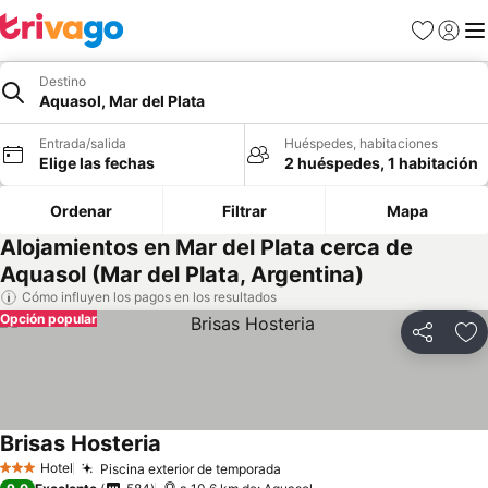
Favoritos
Iniciar 
Me
Destino
Aquasol, Mar del Plata
Entrada/salida
Huéspedes, habitaciones
Elige las fechas
2 huéspedes, 1 habitación
Ordenar
Filtrar
Mapa
Alojamientos en Mar del Plata cerca de
Aquasol (Mar del Plata, Argentina)
Cómo influyen los pagos en los resultados
Opción popular
Compartir
Añ
Brisas Hosteria
Ver precios
Hotel
Piscina exterior de temporada
Ver precios
3 Estrellas