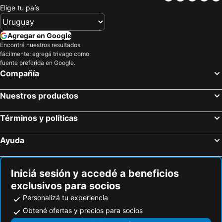
Catedral de los Santos Pedro y Cecilia
Plaza Mitre
Elige tu país
Casino Central de Mar del Plata
Casino Central
Torreon del Monje
Museo del Mar
Agregar en Google
Capilla Stella Maris
La Cascada
Encontrá nuestros resultados
fácilmente: agregá trivago como
Pinar del Norte
Tapera de López
fuente preferida en Google.
Compañía
Faro Querandí
Lago del Fuerte
Playa de Necochea
Puerto de Mar del Plata
Nuestros productos
Puerto San Clemente
Términos y políticas
Ayuda
Iniciá sesión y accedé a beneficios
exclusivos para socios
Personalizá tu experiencia
Obtené ofertas y precios para socios