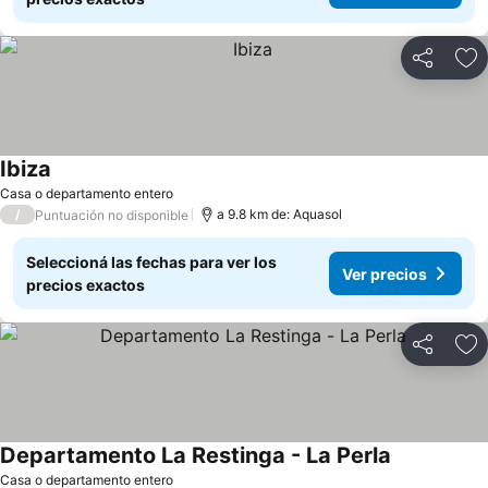
Compartir
Añ
Ibiza
Ver precios
Casa o departamento entero
/
a 9.8 km de: Aquasol
Puntuación no disponible
Seleccioná las fechas para ver los
Ver precios
precios exactos
Compartir
Añ
Departamento La Restinga - La Perla
Ver precios
Casa o departamento entero