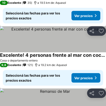
10
Excelente
35
a 19.5 km de: Aquasol
Seleccioná las fechas para ver los
Ver precios
precios exactos
Compartir
Añ
Excelente! 4 personas frente al mar con cochera
Ver precios
Casa o departamento entero
9,8
Excelente
121
a 19.2 km de: Aquasol
Seleccioná las fechas para ver los
Ver precios
precios exactos
Compartir
Añ