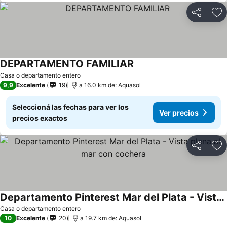
Compartir
Añ
DEPARTAMENTO FAMILIAR
Ver precios
Casa o departamento entero
9,9
Excelente
19
a 16.0 km de: Aquasol
Seleccioná las fechas para ver los
Ver precios
precios exactos
Compartir
Añ
Departamento Pinterest Mar del Plata - Vista plena al mar con cochera
Ver precios
Casa o departamento entero
10
Excelente
20
a 19.7 km de: Aquasol