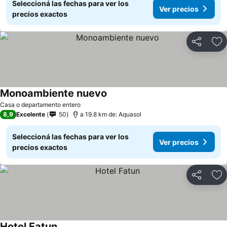
Seleccioná las fechas para ver los
Ver precios
precios exactos
Compartir
Añ
Monoambiente nuevo
Ver precios
Casa o departamento entero
8,9
Excelente
50
a 19.8 km de: Aquasol
Seleccioná las fechas para ver los
Ver precios
precios exactos
Compartir
Añ
Hotel Fatun