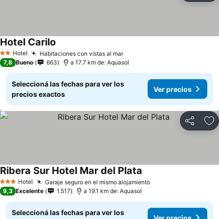
Hotel Carilo
Ver precios
Hotel
Habitaciones con vistas al mar
Ver precios
2 Estrellas
7,8
Bueno
663
a 17.7 km de: Aquasol
Seleccioná las fechas para ver los
Ver precios
precios exactos
Compartir
Añ
Ribera Sur Hotel Mar del Plata
Ver precios
Hotel
Garaje seguro en el mismo alojamiento
Ver precios
3 Estrellas
9,3
Excelente
1.517
a 19.1 km de: Aquasol
Seleccioná las fechas para ver los
Ver precios