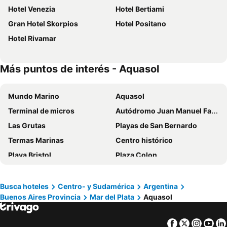
Hotel Venezia
Hotel Bertiami
Gran Hotel Skorpios
Hotel Positano
Hotel Rivamar
Más puntos de interés - Aquasol
Mundo Marino
Aquasol
Terminal de micros
Autódromo Juan Manuel Fangio
Las Grutas
Playas de San Bernardo
Termas Marinas
Centro histórico
Playa Bristol
Plaza Colon
Aeropuerto Internacional Astor Piazolla
Monumento Alfonsina Storni
Circuito vehicular Güemes - Alem
Circuito peatonal Torreón - Güemes
Busca hoteles
Centro- y Sudamérica
Argentina
Buenos Aires Provincia
Mar del Plata
Aquasol
Constirución - Camet
La Perla - Constitución
El Paraiso Zoo
Plaza San Martin
Facebook
Twitter
Insta
Yo