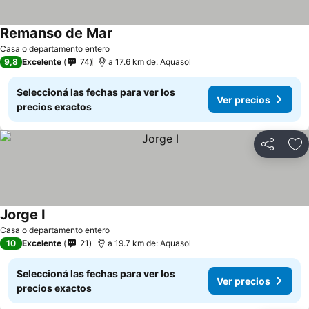
Remanso de Mar
Ver precios
Casa o departamento entero
9,8
Excelente
74
a 17.6 km de: Aquasol
Seleccioná las fechas para ver los
Ver precios
precios exactos
Compartir
Añ
Jorge I
Ver precios
Casa o departamento entero
10
Excelente
21
a 19.7 km de: Aquasol
Seleccioná las fechas para ver los
Ver precios
precios exactos