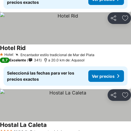
precios exactos
Compartir
Añ
Hotel Rid
Ver precios
Hotel
Encantador estilo tradicional de Mar del Plata
Ver precios
1 Estrellas
8,7
Excelente
341
a 20.0 km de: Aquasol
Seleccioná las fechas para ver los
Ver precios
precios exactos
Compartir
Añ
Hostal La Caleta
Ver precios