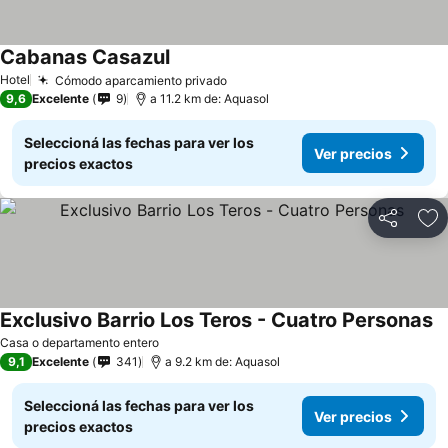
Cabanas Casazul
Ver precios
Hotel
Cómodo aparcamiento privado
Ver precios
9,6
Excelente
9
a 11.2 km de: Aquasol
Seleccioná las fechas para ver los
Ver precios
precios exactos
Compartir
Añ
Exclusivo Barrio Los Teros - Cuatro Personas
Ve
Casa o departamento entero
9,1
Excelente
341
a 9.2 km de: Aquasol
Seleccioná las fechas para ver los
Ver precios
precios exactos