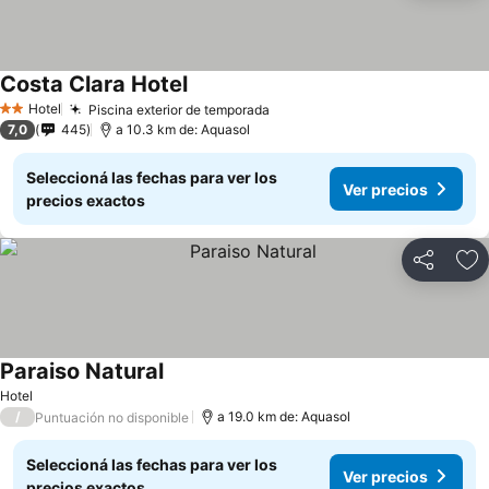
Costa Clara Hotel
Ver precios
Hotel
Piscina exterior de temporada
Ver precios
2 Estrellas
7,0
445
a 10.3 km de: Aquasol
Seleccioná las fechas para ver los
Ver precios
precios exactos
Compartir
Añ
Paraiso Natural
Ver precios
Hotel
/
a 19.0 km de: Aquasol
Puntuación no disponible
Seleccioná las fechas para ver los
Ver precios
precios exactos