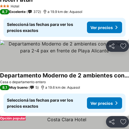
Ver precios
Hotel
3 Estrellas
8,7
Excelente
372
a 19.9 km de: Aquasol
Seleccioná las fechas para ver los
Ver precios
precios exactos
Compartir
Añ
Departamento Moderno de 2 ambientes con cochera para 2-4 pax en frente de Playa Alicante
Ver precios
Casa o departamento entero
8,1
Muy bueno
5
a 19.6 km de: Aquasol
Seleccioná las fechas para ver los
Ver precios
precios exactos
Opción popular
Compartir
Añ