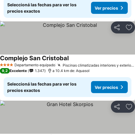
Seleccioná las fechas para ver los
Ver precios
precios exactos
Compartir
Añ
Complejo San Cristobal
Ver precios
Departamento equipado
Piscinas climatizadas interiores y exteriores
4 Estrellas
9,2
Excelente
1.347
a 10.4 km de: Aquasol
Seleccioná las fechas para ver los
Ver precios
precios exactos
Compartir
Añ