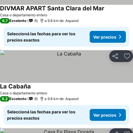
DIVMAR APART Santa Clara del Mar
Ver precios
Casa o departamento entero
9,7
Excelente
6
a 9.8 km de: Aquasol
Seleccioná las fechas para ver los
Ver precios
precios exactos
Compartir
Añ
La Cabaña
Ver precios
Casa o departamento entero
9,2
Excelente
8
a 9.8 km de: Aquasol
Seleccioná las fechas para ver los
Ver precios
precios exactos