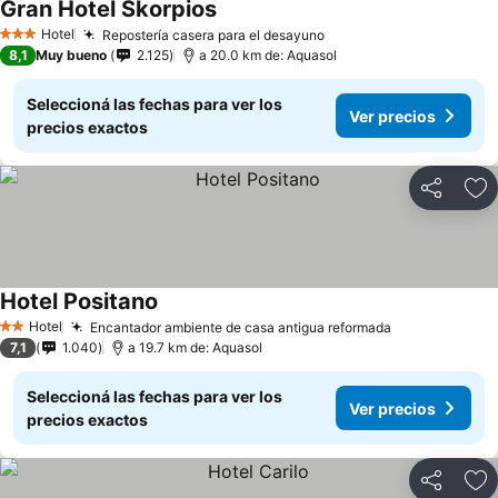
Gran Hotel Skorpios
Ver precios
Hotel
Repostería casera para el desayuno
Ver precios
3 Estrellas
8,1
Muy bueno
2.125
a 20.0 km de: Aquasol
Seleccioná las fechas para ver los
Ver precios
precios exactos
Compartir
Añ
Hotel Positano
Ver precios
Hotel
Encantador ambiente de casa antigua reformada
Ver precios
2 Estrellas
7,1
1.040
a 19.7 km de: Aquasol
Seleccioná las fechas para ver los
Ver precios
precios exactos
Compartir
Añ