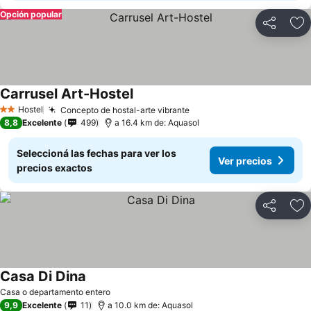
Opción popular
Compartir
Añ
Carrusel Art-Hostel
Ver precios
Hostel
Concepto de hostal-arte vibrante
Ver precios
2 Estrellas
8,8
Excelente
499
a 16.4 km de: Aquasol
Seleccioná las fechas para ver los
Ver precios
precios exactos
Compartir
Añ
Casa Di Dina
Ver precios
Casa o departamento entero
9,9
Excelente
11
a 10.0 km de: Aquasol