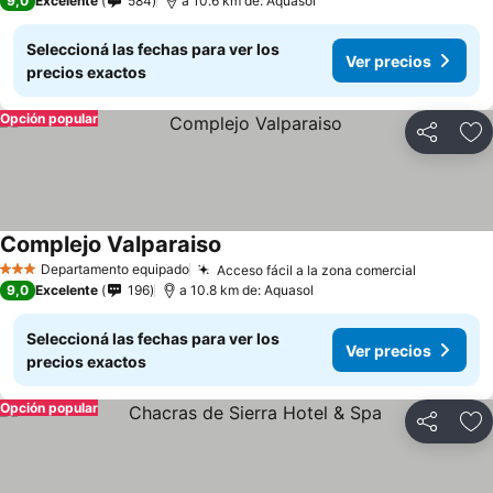
9,0
Excelente
584
a 10.6 km de: Aquasol
Seleccioná las fechas para ver los
Ver precios
precios exactos
Opción popular
Compartir
Añ
Complejo Valparaiso
Ver precios
Departamento equipado
Acceso fácil a la zona comercial
Ver preci
3 Estrellas
9,0
Excelente
196
a 10.8 km de: Aquasol
Seleccioná las fechas para ver los
Ver precios
precios exactos
Opción popular
Compartir
Añ