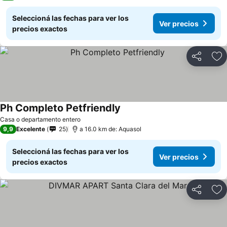
Seleccioná las fechas para ver los
Ver precios
precios exactos
Compartir
Añ
Ph Completo Petfriendly
Ver precios
Casa o departamento entero
9,9
Excelente
25
a 16.0 km de: Aquasol
Seleccioná las fechas para ver los
Ver precios
precios exactos
Compartir
Añ