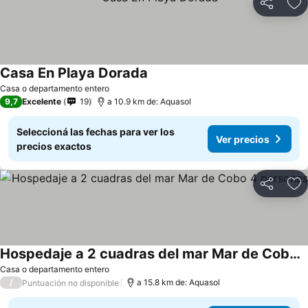
Compartir
Añ
Casa En Playa Dorada
Ver precios
Casa o departamento entero
9,7
Excelente
19
a 10.9 km de: Aquasol
Seleccioná las fechas para ver los
Ver precios
precios exactos
Compartir
Añ
Hospedaje a 2 cuadras del mar Mar de Cobo 4 personas
Ver precios
Casa o departamento entero
/
a 15.8 km de: Aquasol
Puntuación no disponible