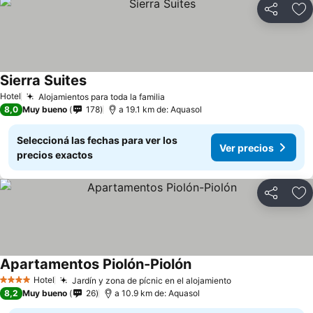
Compartir
Añ
Sierra Suites
Ver precios
Hotel
Alojamientos para toda la familia
Ver precios
8,0
Muy bueno
178
a 19.1 km de: Aquasol
Seleccioná las fechas para ver los
Ver precios
precios exactos
Compartir
Añ
Apartamentos Piolón-Piolón
Ver precios
Hotel
Jardín y zona de pícnic en el alojamiento
Ver precios
4 Estrellas
8,2
Muy bueno
26
a 10.9 km de: Aquasol