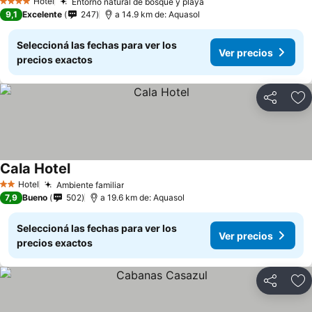
Hotel
Entorno natural de bosque y playa
Ver precios
4 Estrellas
9,1
Excelente
247
a 14.9 km de: Aquasol
Seleccioná las fechas para ver los
Ver precios
precios exactos
Compartir
Añ
Cala Hotel
Ver precios
Hotel
Ambiente familiar
Ver precios
2 Estrellas
7,9
Bueno
502
a 19.6 km de: Aquasol
Seleccioná las fechas para ver los
Ver precios
precios exactos
Compartir
Añ