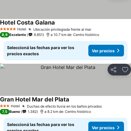
Hotel Costa Galana
Hotel
Ubicación privilegiada frente al mar
5 Estrellas
8,9
Excelente
6.851
a 10.7 km de: Centro histórico
Seleccioná las fechas para ver los
Ver precios
precios exactos
Compartir
Añ
Gran Hotel Mar del Plata
Hotel
Duchas de efecto lluvia en los baños privados
3 Estrellas
7,5
Bueno
1.382
a 8.2 km de: Centro histórico
Seleccioná las fechas para ver los
Ver precios
precios exactos