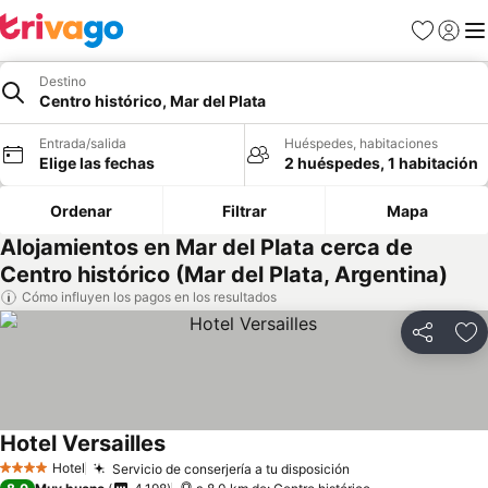
Favoritos
Iniciar 
Me
Destino
Centro histórico, Mar del Plata
Entrada/salida
Huéspedes, habitaciones
Elige las fechas
2 huéspedes, 1 habitación
Ordenar
Filtrar
Mapa
Alojamientos en Mar del Plata cerca de
Centro histórico (Mar del Plata, Argentina)
Cómo influyen los pagos en los resultados
Compartir
Añ
Hotel Versailles
Hotel
Servicio de conserjería a tu disposición
4 Estrellas