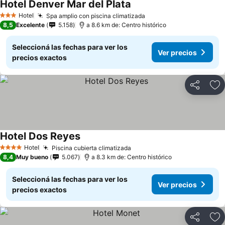
Hotel Denver Mar del Plata
Hotel
Spa amplio con piscina climatizada
3 Estrellas
8,5
Excelente
5.158
a 8.6 km de: Centro histórico
Seleccioná las fechas para ver los
Ver precios
precios exactos
Compartir
Añ
Hotel Dos Reyes
Hotel
Piscina cubierta climatizada
4 Estrellas
8,4
Muy bueno
5.067
a 8.3 km de: Centro histórico
Seleccioná las fechas para ver los
Ver precios
precios exactos
Compartir
Añ