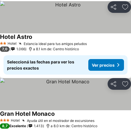
Compartir
Añ
Hotel Astro
Hotel
Estancia ideal para tus amigos peludos
2 Estrellas
7,0
1.066
a 8.1 km de: Centro histórico
Seleccioná las fechas para ver los
Ver precios
precios exactos
Compartir
Añ
Gran Hotel Monaco
Hotel
Ayuda útil en el mostrador de excursiones
3 Estrellas
8,7
Excelente
1.413
a 8.0 km de: Centro histórico