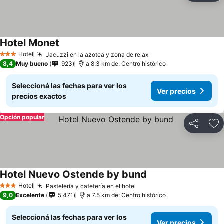
Hotel Monet
Hotel
Jacuzzi en la azotea y zona de relax
3 Estrellas
8,4
Muy bueno
923
a 8.3 km de: Centro histórico
Seleccioná las fechas para ver los
Ver precios
precios exactos
Opción popular
Compartir
Añ
Hotel Nuevo Ostende by bund
Hotel
Pastelería y cafetería en el hotel
3 Estrellas
9,0
Excelente
5.471
a 7.5 km de: Centro histórico
Seleccioná las fechas para ver los
Ver precios