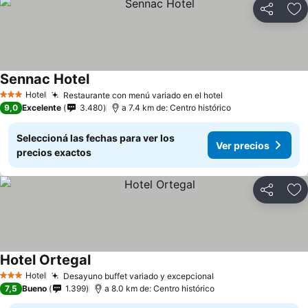
Compartir
Añ
Sennac Hotel
Hotel
Restaurante con menú variado en el hotel
3 Estrellas
9,0
Excelente
3.480
a 7.4 km de: Centro histórico
Seleccioná las fechas para ver los
Ver precios
precios exactos
Compartir
Añ
Hotel Ortegal
Hotel
Desayuno buffet variado y excepcional
3 Estrellas
7,5
Bueno
1.399
a 8.0 km de: Centro histórico