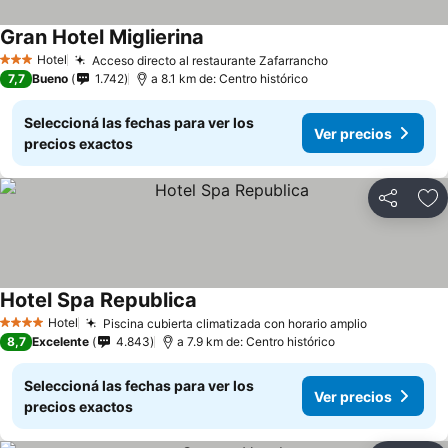
Gran Hotel Miglierina
Hotel
Acceso directo al restaurante Zafarrancho
3 Estrellas
7,7
Bueno
1.742
a 8.1 km de: Centro histórico
Seleccioná las fechas para ver los
Ver precios
precios exactos
Compartir
Añ
Hotel Spa Republica
Hotel
Piscina cubierta climatizada con horario amplio
4 Estrellas
8,7
Excelente
4.843
a 7.9 km de: Centro histórico
Seleccioná las fechas para ver los
Ver precios
precios exactos