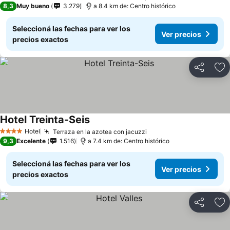
8,3
Muy bueno
3.279
a 8.4 km de: Centro histórico
Seleccioná las fechas para ver los
Ver precios
precios exactos
Compartir
Añ
Hotel Treinta-Seis
Hotel
Terraza en la azotea con jacuzzi
4 Estrellas
9,3
Excelente
1.516
a 7.4 km de: Centro histórico
Seleccioná las fechas para ver los
Ver precios
precios exactos
Compartir
Añ