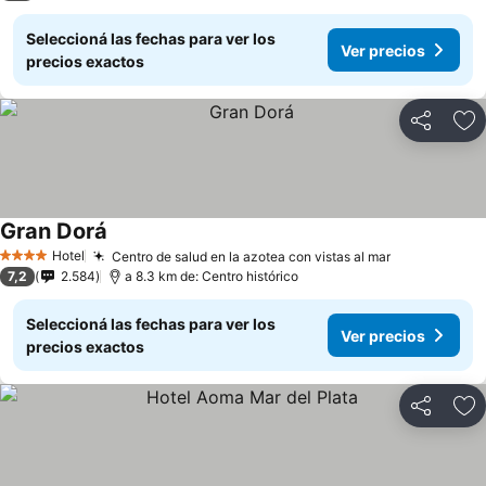
Seleccioná las fechas para ver los
Ver precios
precios exactos
Compartir
Añ
Gran Dorá
Hotel
Centro de salud en la azotea con vistas al mar
4 Estrellas
7,2
2.584
a 8.3 km de: Centro histórico
Seleccioná las fechas para ver los
Ver precios
precios exactos
Compartir
Añ