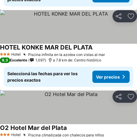
Compartir
Añ
HOTEL KONKE MAR DEL PLATA
Hotel
Piscina infinita en la azotea con vistas al mar
3 Estrellas
9,3
Excelente
1.097
a 7.8 km de: Centro histórico
Seleccioná las fechas para ver los
Ver precios
precios exactos
Compartir
Añ
O2 Hotel Mar del Plata
Hotel
Piscina climatizada con chalecos para niños
3 Estrellas