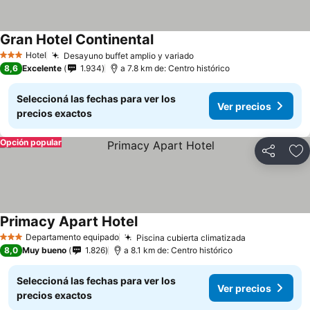
Gran Hotel Continental
Hotel
Desayuno buffet amplio y variado
3 Estrellas
8,6
Excelente
1.934
a 7.8 km de: Centro histórico
Seleccioná las fechas para ver los
Ver precios
precios exactos
Opción popular
Compartir
Añ
Primacy Apart Hotel
Departamento equipado
Piscina cubierta climatizada
3 Estrellas
8,0
Muy bueno
1.826
a 8.1 km de: Centro histórico
Seleccioná las fechas para ver los
Ver precios
precios exactos