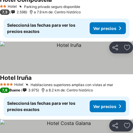
Hotel
Parking privado seguro disponible
2 Estrellas
7,3
2.598
a 7.9 km de: Centro histórico
Seleccioná las fechas para ver los
Ver precios
precios exactos
Compartir
Añ
Hotel Iruña
Hotel
Habitaciones superiores amplias con vistas al mar
4 Estrellas
7,8
Bueno
3.975
a 8.2 km de: Centro histórico
Seleccioná las fechas para ver los
Ver precios
precios exactos
Compartir
Añ