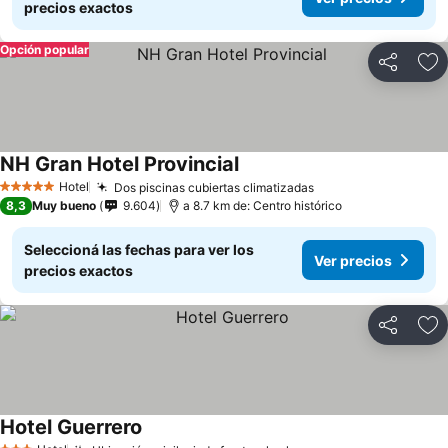
precios exactos
Opción popular
Compartir
Añ
NH Gran Hotel Provincial
Hotel
Dos piscinas cubiertas climatizadas
5 Estrellas
8,3
Muy bueno
9.604
a 8.7 km de: Centro histórico
Seleccioná las fechas para ver los
Ver precios
precios exactos
Compartir
Añ
Hotel Guerrero