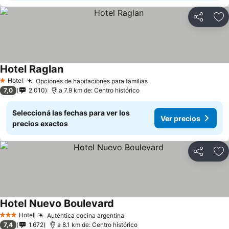
Compartir
Añ
Hotel Raglan
Hotel
Opciones de habitaciones para familias
1 Estrellas
7,0
2.010
a 7.9 km de: Centro histórico
Seleccioná las fechas para ver los
Ver precios
precios exactos
Compartir
Añ
Hotel Nuevo Boulevard
Hotel
Auténtica cocina argentina
3 Estrellas
7,4
1.672
a 8.1 km de: Centro histórico