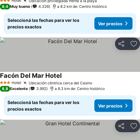
Hotel
Ubicación privilegiada frente a la playa
3 Estrellas
8,4
Muy bueno
4.326
a 8.2 km de: Centro histórico
Seleccioná las fechas para ver los
Ver precios
precios exactos
Compartir
Añ
Facón Del Mar Hotel
Hotel
Ubicación céntrica cerca del Casino
3 Estrellas
8,8
Excelente
3.992
a 8.3 km de: Centro histórico
Seleccioná las fechas para ver los
Ver precios
precios exactos
Compartir
Añ