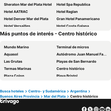
Sheraton Mar del Plata Hotel
Hotel Spa Republica
Hotel AATRAC
Hotel Raglan
Hotel Denver Mar del Plata
Gran Hotel Panamericano
Hotel Versailles
Hotel Costa Galana
Más puntos de interés - Centro histórico
Gran Hotel Continental
Hotel Iruña
Hotel Punta del Este
Ribera Sur Hotel Mar del Plata
Mundo Marino
Terminal de micros
Playa Suites CR
Costa Clara Hotel
Aquasol
Autódromo Juan Manuel Fangio
Hotel Oscar Lescano - All Inclusive
Hotel Apartur Mar del Plata
Las Grutas
Playas de San Bernardo
Hotel Nuevo Boulevard
Hotel Aoma Mar del Plata
Termas Marinas
Centro histórico
Hotel España
Hotel Dallas Center
Plaza Colon
Playa Bristol
Hotel King's
Sennac Hotel
Circuito vehicular Güemes - Alem
Circuito peatonal Torreón - Güemes
Hotel Guerrero
Gran Dorá
Constirución - Camet
La Perla - Constitución
Hotel Bagu Playa Grande
San Remo Grand Hotel
Busca hoteles
Centro- y Sudamérica
Argentina
Buenos Aires Provincia
Mar del Plata
Centro histórico
Aeropuerto Internacional Astor Piazolla
Monumento Alfonsina Storni
Hotel Sirenuse
HOTEL KONKE MAR DEL PLATA
El Paraiso Zoo
Catedral de los Santos Pedro y Cecilia
Hotel Club del Golf
Hotel Boutique Calash
Facebook
Twitter
Insta
Yo