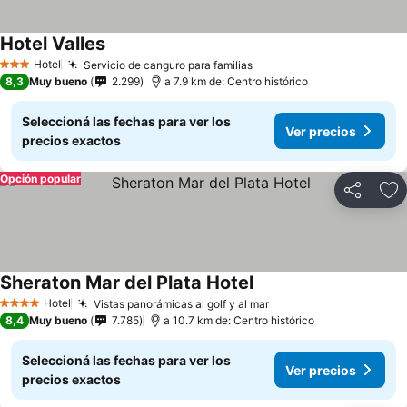
Hotel Valles
Hotel
Servicio de canguro para familias
3 Estrellas
8,3
Muy bueno
2.299
a 7.9 km de: Centro histórico
Seleccioná las fechas para ver los
Ver precios
precios exactos
Opción popular
Compartir
Añ
Sheraton Mar del Plata Hotel
Hotel
Vistas panorámicas al golf y al mar
4 Estrellas
8,4
Muy bueno
7.785
a 10.7 km de: Centro histórico
Seleccioná las fechas para ver los
Ver precios
precios exactos