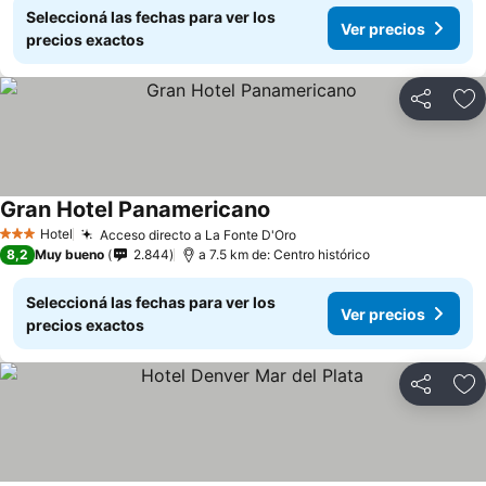
Seleccioná las fechas para ver los
Ver precios
precios exactos
Compartir
Añ
Gran Hotel Panamericano
Hotel
Acceso directo a La Fonte D'Oro
3 Estrellas
8,2
Muy bueno
2.844
a 7.5 km de: Centro histórico
Seleccioná las fechas para ver los
Ver precios
precios exactos
Compartir
Añ