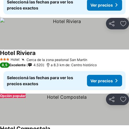
Seleccioná las fechas para ver los
Ver precios
precios exactos
Compartir
Añ
Hotel Riviera
Hotel
Cerca de la zona peatonal San Martín
3 Estrellas
8,5
Excelente
4.520
a 8.3 km de: Centro histórico
Seleccioná las fechas para ver los
Ver precios
precios exactos
Opción popular
Compartir
Añ
Hotel Compostela