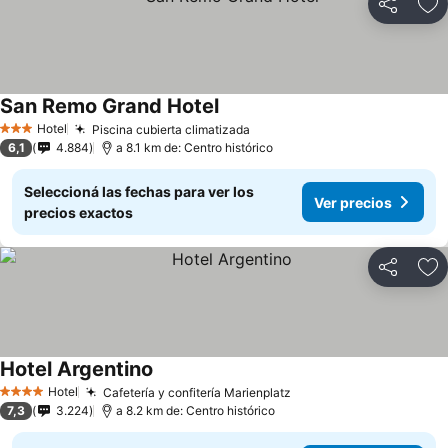
Compartir
Añ
San Remo Grand Hotel
Hotel
Piscina cubierta climatizada
3 Estrellas
6,1
4.884
a 8.1 km de: Centro histórico
Seleccioná las fechas para ver los
Ver precios
precios exactos
Compartir
Añ
Hotel Argentino
Hotel
Cafetería y confitería Marienplatz
4 Estrellas
7,3
3.224
a 8.2 km de: Centro histórico