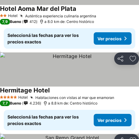
Hotel Aoma Mar del Plata
Hotel
Auténtica experiencia culinaria argentina
2 Estrellas
7,9
Bueno
412
a 8.0 km de: Centro histórico
Seleccioná las fechas para ver los
Ver precios
precios exactos
Compartir
Añ
Hermitage Hotel
Hotel
Habitaciones con vistas al mar que enamoran
5 Estrellas
7,7
Bueno
4.236
a 8.8 km de: Centro histórico
Seleccioná las fechas para ver los
Ver precios
precios exactos