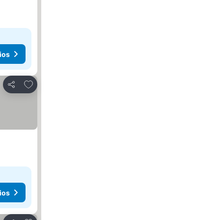
ios
Añadir a favoritos
Compartir
ios