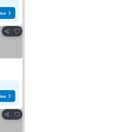
ios
Añadir a favoritos
Compartir
ios
Añadir a favoritos
Compartir