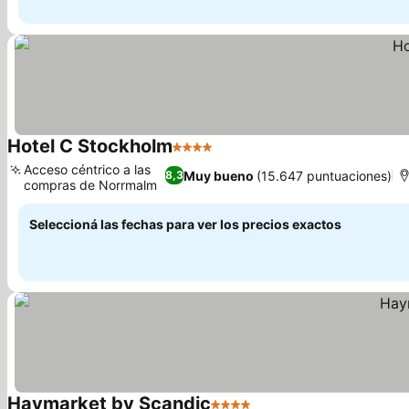
Hotel C Stockholm
4 Estrellas
Ver precios
Acceso céntrico a las
Muy bueno
(15.647 puntuaciones)
8,3
compras de Norrmalm
Ver precios
Seleccioná las fechas para ver los precios exactos
Haymarket by Scandic