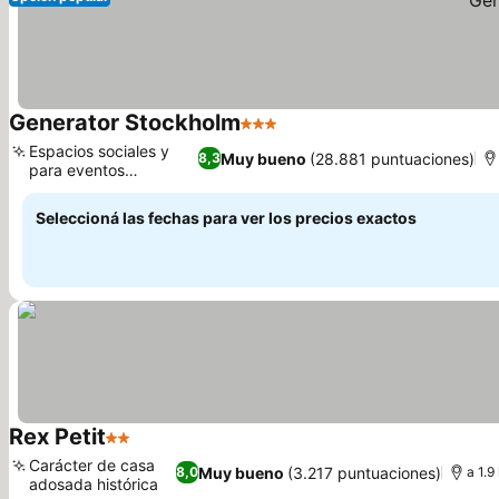
Generator Stockholm
3 Estrellas
Ver precios
Espacios sociales y
Muy bueno
(28.881 puntuaciones)
8,3
para eventos
Ver precios
versátiles
Seleccioná las fechas para ver los precios exactos
Rex Petit
2 Estrellas
Ver precios
Carácter de casa
Muy bueno
(3.217 puntuaciones)
8,0
a 1.
adosada histórica