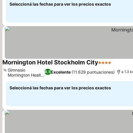
Seleccioná las fechas para ver los precios exactos
Mornington Hotel Stockholm City
4 Estrellas
Ver prec
Gimnasio
Excelente
(11.629 puntuaciones)
8,5
a 1.3 
Mornington Health
Ver precios
Club
Seleccioná las fechas para ver los precios exactos