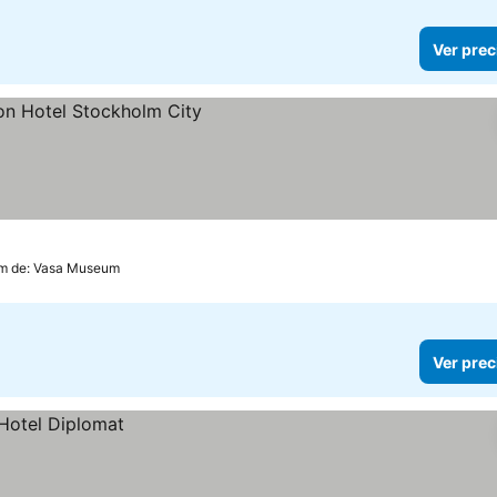
Ver prec
ios
km de: Vasa Museum
Ver prec