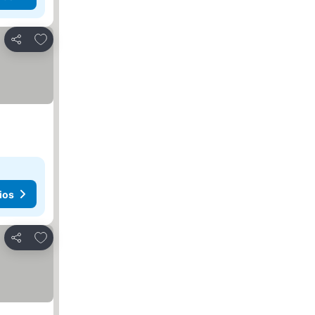
Añadir a favoritos
Compartir
ios
Añadir a favoritos
Compartir