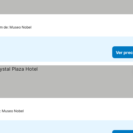
s
 precios
km de: Museo Nobel
Ver prec
e: Museo Nobel