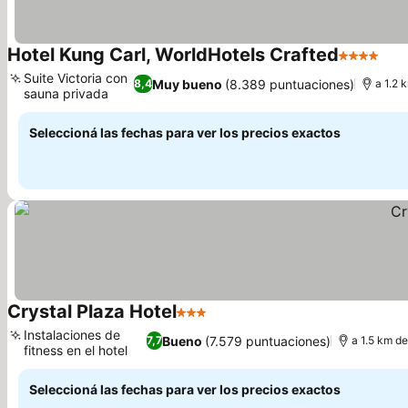
Hotel Kung Carl, WorldHotels Crafted
4 Estrella
Ver
Suite Victoria con
Muy bueno
(8.389 puntuaciones)
8,4
a 1.2 
sauna privada
Ver precios
Seleccioná las fechas para ver los precios exactos
Crystal Plaza Hotel
3 Estrellas
Ver precios
Instalaciones de
Bueno
(7.579 puntuaciones)
7,7
a 1.5 km d
fitness en el hotel
Ver precios
Seleccioná las fechas para ver los precios exactos