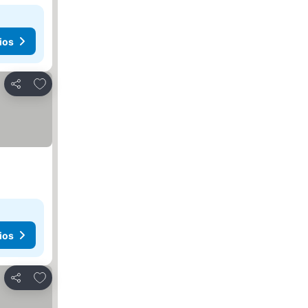
ios
Añadir a favoritos
Compartir
ios
Añadir a favoritos
Compartir