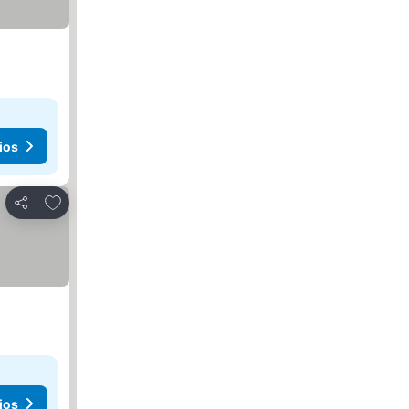
ios
Añadir a favoritos
Compartir
ios