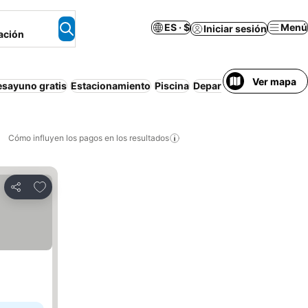
ES · $
Menú
Iniciar sesión
ación
Ver mapa
esayuno gratis
Estacionamiento
Piscina
Departamento equipado
Cómo influyen los pagos en los resultados
Añadir a favoritos
Compartir