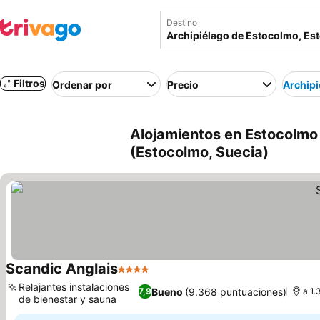
Destino
Filtros
Ordenar por
Precio
Archipi
Alojamientos en Estocolmo
(Estocolmo, Suecia)
Scandic Anglais
4 Estrellas
Ver precios
Relajantes instalaciones
Bueno
(9.368 puntuaciones)
7,9
a 1.
de bienestar y sauna
Ver precios