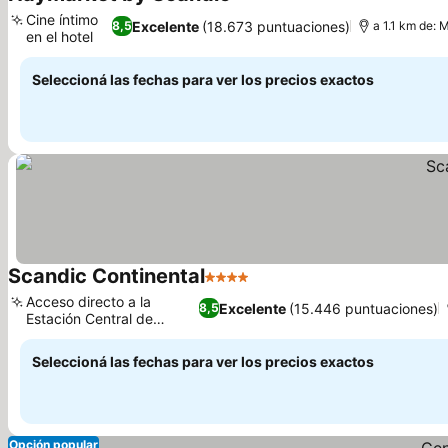
4 Estrellas
Ver precios
Cine íntimo
Excelente
(18.673 puntuaciones)
8,5
a 1.1 km de:
en el hotel
Ver precios
Seleccioná las fechas para ver los precios exactos
Scandic Continental
4 Estrellas
Ver precios
Acceso directo a la
Excelente
(15.446 puntuaciones)
8,5
Estación Central de
Ver precios
Estocolmo
Seleccioná las fechas para ver los precios exactos
Opción popular