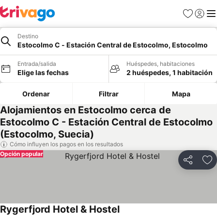
Favoritos
Iniciar 
Me
Destino
Estocolmo C - Estación Central de Estocolmo, Estocolmo
Entrada/salida
Huéspedes, habitaciones
Elige las fechas
2 huéspedes, 1 habitación
Ordenar
Filtrar
Mapa
Alojamientos en Estocolmo cerca de
Estocolmo C - Estación Central de Estocolmo
(Estocolmo, Suecia)
Cómo influyen los pagos en los resultados
Opción popular
Compartir
Añ
Rygerfjord Hotel & Hostel