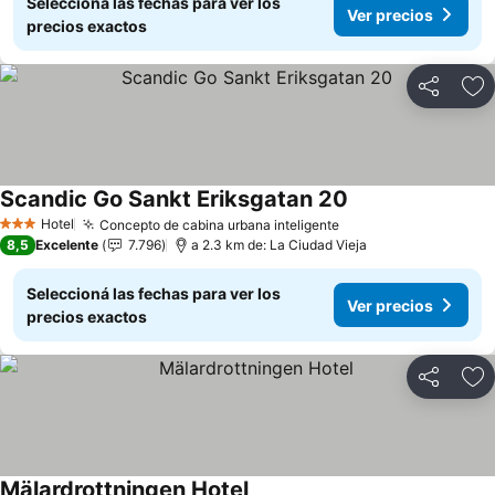
Seleccioná las fechas para ver los
Ver precios
precios exactos
Compartir
Añ
Scandic Go Sankt Eriksgatan 20
Hotel
Concepto de cabina urbana inteligente
3 Estrellas
8,5
Excelente
7.796
a 2.3 km de: La Ciudad Vieja
Seleccioná las fechas para ver los
Ver precios
precios exactos
Compartir
Añ
Mälardrottningen Hotel