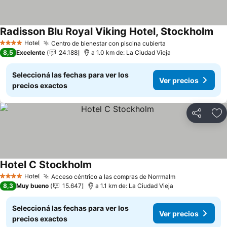
Radisson Blu Royal Viking Hotel, Stockholm
Hotel
Centro de bienestar con piscina cubierta
4 Estrellas
8,5
Excelente
24.188
a 1.0 km de: La Ciudad Vieja
Seleccioná las fechas para ver los
Ver precios
precios exactos
Compartir
Añ
Hotel C Stockholm
Hotel
Acceso céntrico a las compras de Norrmalm
4 Estrellas
8,3
Muy bueno
15.647
a 1.1 km de: La Ciudad Vieja
Seleccioná las fechas para ver los
Ver precios
precios exactos