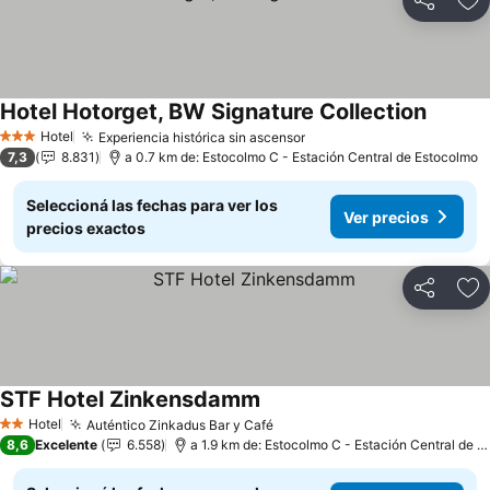
Compartir
Añ
Hotel Hotorget, BW Signature Collection
Hotel
Experiencia histórica sin ascensor
3 Estrellas
7,3
8.831
a 0.7 km de: Estocolmo C - Estación Central de Estocolmo
Seleccioná las fechas para ver los
Ver precios
precios exactos
Compartir
Añ
STF Hotel Zinkensdamm
Hotel
Auténtico Zinkadus Bar y Café
2 Estrellas
8,6
Excelente
6.558
a 1.9 km de: Estocolmo C - Estación Central de Estocolmo