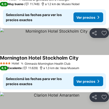
3 Estrellas
8,0
Muy bueno
11.748
a 1.2 km de: Museo Nobel
Seleccioná las fechas para ver los
Ver precios
precios exactos
Compartir
Añ
Mornington Hotel Stockholm City
Hotel
Gimnasio Mornington Health Club
4 Estrellas
8,5
Excelente
11.629
a 1.3 km de: Vasa Museum
Seleccioná las fechas para ver los
Ver precios
precios exactos
Compartir
Añ