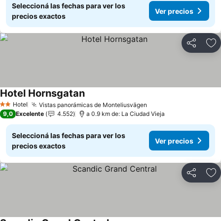
Seleccioná las fechas para ver los
Ver precios
precios exactos
Compartir
Añ
Hotel Hornsgatan
Hotel
Vistas panorámicas de Monteliusvägen
2 Estrellas
9,0
Excelente
4.552
a 0.9 km de: La Ciudad Vieja
Seleccioná las fechas para ver los
Ver precios
precios exactos
Compartir
Añ