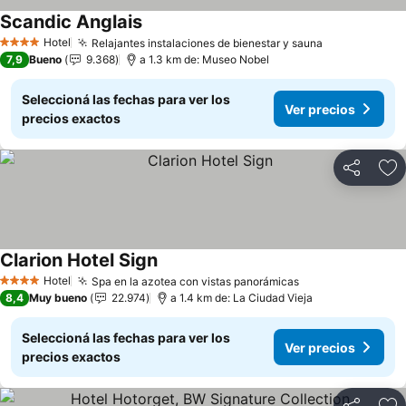
Scandic Anglais
Hotel
Relajantes instalaciones de bienestar y sauna
4 Estrellas
7,9
Bueno
9.368
a 1.3 km de: Museo Nobel
Seleccioná las fechas para ver los
Ver precios
precios exactos
Compartir
Añ
Clarion Hotel Sign
Hotel
Spa en la azotea con vistas panorámicas
4 Estrellas
8,4
Muy bueno
22.974
a 1.4 km de: La Ciudad Vieja
Seleccioná las fechas para ver los
Ver precios
precios exactos