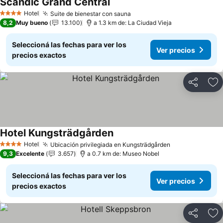
Scandic Grand Central
Hotel
Suite de bienestar con sauna
4 Estrellas
8,2
Muy bueno
13.100
a 1.3 km de: La Ciudad Vieja
Seleccioná las fechas para ver los
Ver precios
precios exactos
Compartir
Añ
Hotel Kungsträdgården
Hotel
Ubicación privilegiada en Kungsträdgården
4 Estrellas
9,3
Excelente
3.657
a 0.7 km de: Museo Nobel
Seleccioná las fechas para ver los
Ver precios
precios exactos
Compartir
Añ