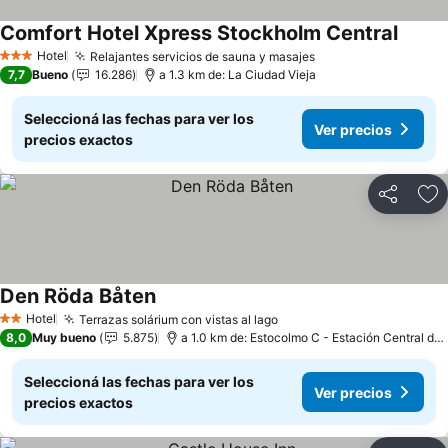
Comfort Hotel Xpress Stockholm Central
Hotel
Relajantes servicios de sauna y masajes
3 Estrellas
7,7
Bueno
16.286
a 1.3 km de: La Ciudad Vieja
Seleccioná las fechas para ver los
Ver precios
precios exactos
Compartir
Añ
Den Röda Båten
Hotel
Terrazas solárium con vistas al lago
2 Estrellas
8,0
Muy bueno
5.875
a 1.0 km de: Estocolmo C - Estación Central de Estocolmo
Seleccioná las fechas para ver los
Ver precios
precios exactos