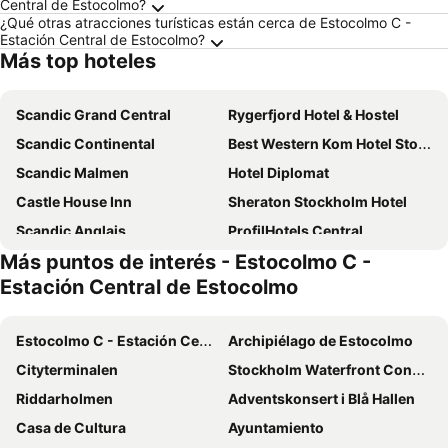
Central de Estocolmo?
¿Qué otras atracciones turísticas están cerca de Estocolmo C -
Estación Central de Estocolmo?
Más top hoteles
Scandic Grand Central
Rygerfjord Hotel & Hostel
Scandic Continental
Best Western Kom Hotel Stockholm
Scandic Malmen
Hotel Diplomat
Castle House Inn
Sheraton Stockholm Hotel
Scandic Anglais
ProfilHotels Central
Más puntos de interés - Estocolmo C -
Rex Petit
Hotell Skeppsbron
Estación Central de Estocolmo
Downtown Camper by Scandic
Scandic No 53
Freys Hotel
Citybox Stockholm
Estocolmo C - Estación Central de Estocolmo
Archipiélago de Estocolmo
Unique Hotel
At Six
Cityterminalen
Stockholm Waterfront Congress Centre
Best Western Plus Park City Hammarby Sjostad
Den Röda Båten
Riddarholmen
Adventskonsert i Blå Hallen
Scandic Gamla Stan
Elite Hotel Adlon
Casa de Cultura
Ayuntamiento
Victory Hotel
Clarion Hotel Stockholm