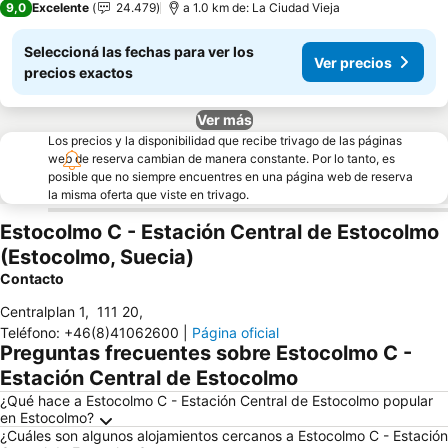
9,0
Excelente
24.479
a 1.0 km de: La Ciudad Vieja
Seleccioná las fechas para ver los
Ver precios
precios exactos
Ver más
Los precios y la disponibilidad que recibe trivago de las páginas
web de reserva cambian de manera constante. Por lo tanto, es
posible que no siempre encuentres en una página web de reserva
la misma oferta que viste en trivago.
Estocolmo C - Estación Central de Estocolmo
(Estocolmo, Suecia)
Contacto
Centralplan 1
,
111 20
,
Teléfono
:
+46(8)41062600
|
Página oficial
Preguntas frecuentes sobre Estocolmo C -
Estación Central de Estocolmo
¿Qué hace a Estocolmo C - Estación Central de Estocolmo popular
en Estocolmo?
¿Cuáles son algunos alojamientos cercanos a Estocolmo C - Estación