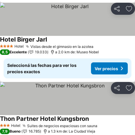
Compartir
Añ
Hotel Birger Jarl
Hotel
Vistas desde el gimnasio en la azotea
4 Estrellas
8,5
Excelente
19.033
a 2.0 km de: Museo Nobel
Seleccioná las fechas para ver los
Ver precios
precios exactos
Compartir
Añ
Thon Partner Hotel Kungsbron
Hotel
Suites de negocios espaciosas con sauna
3 Estrellas
7,9
Bueno
16.785
a 1.3 km de: La Ciudad Vieja