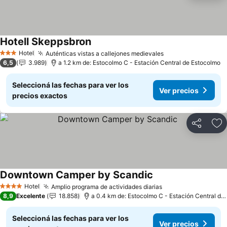
Hotell Skeppsbron
Hotel
Auténticas vistas a callejones medievales
3 Estrellas
6,5
3.989
a 1.2 km de: Estocolmo C - Estación Central de Estocolmo
Seleccioná las fechas para ver los
Ver precios
precios exactos
Compartir
Añ
Downtown Camper by Scandic
Hotel
Amplio programa de actividades diarias
4 Estrellas
8,9
Excelente
18.858
a 0.4 km de: Estocolmo C - Estación Central de Estocolmo
Seleccioná las fechas para ver los
Ver precios