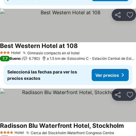
Compartir
Añ
Best Western Hotel at 108
Hotel
Gimnasio compacto en el hotel
3 Estrellas
7,7
Bueno
6.780
a 1.5 km de: Estocolmo C - Estación Central de Estocolmo
Seleccioná las fechas para ver los
Ver precios
precios exactos
Compartir
Añ
Radisson Blu Waterfront Hotel, Stockholm
Hotel
Cerca del Stockholm Waterfront Congress Centre
4 Estrellas