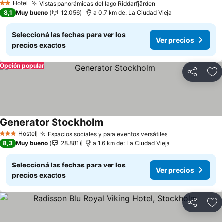
Hotel
Vistas panorámicas del lago Riddarfjärden
2 Estrellas
8,1
Muy bueno
12.056
a 0.7 km de: La Ciudad Vieja
Seleccioná las fechas para ver los
Ver precios
precios exactos
Opción popular
Compartir
Añ
Generator Stockholm
Hostel
Espacios sociales y para eventos versátiles
3 Estrellas
8,3
Muy bueno
28.881
a 1.6 km de: La Ciudad Vieja
Seleccioná las fechas para ver los
Ver precios
precios exactos
Compartir
Añ