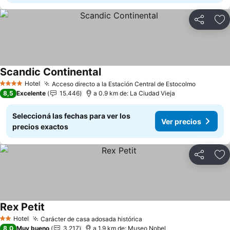
Compartir
Añ
Scandic Continental
Hotel
Acceso directo a la Estación Central de Estocolmo
4 Estrellas
8,5
Excelente
15.446
a 0.9 km de: La Ciudad Vieja
Seleccioná las fechas para ver los
Ver precios
precios exactos
Compartir
Añ
Rex Petit
Hotel
Carácter de casa adosada histórica
2 Estrellas
8,0
Muy bueno
3.217
a 1.9 km de: Museo Nobel