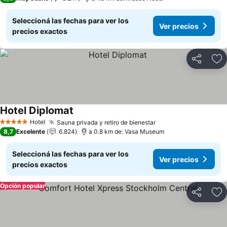
Seleccioná las fechas para ver los
Ver precios
precios exactos
Compartir
Añ
Hotel Diplomat
Hotel
Sauna privada y retiro de bienestar
5 Estrellas
8,7
Excelente
6.824
a 0.8 km de: Vasa Museum
Seleccioná las fechas para ver los
Ver precios
precios exactos
Opción popular
Compartir
Añ