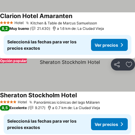
Clarion Hotel Amaranten
Hotel
Kitchen & Table de Marcus Samuelsson
4 Estrellas
8,2
Muy bueno
21.430
a 1.6 km de: La Ciudad Vieja
Seleccioná las fechas para ver los
Ver precios
precios exactos
Opción popular
Compartir
Añ
Sheraton Stockholm Hotel
Hotel
Panorámicas icónicas del lago Mälaren
5 Estrellas
8,5
Excelente
9.217
a 0.7 km de: La Ciudad Vieja
Seleccioná las fechas para ver los
Ver precios
precios exactos