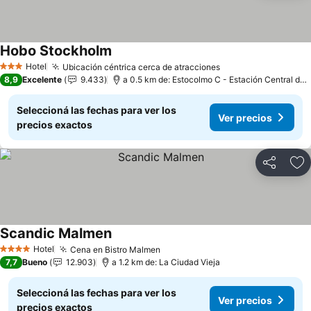
Hobo Stockholm
Hotel
Ubicación céntrica cerca de atracciones
3 Estrellas
8,9
Excelente
9.433
a 0.5 km de: Estocolmo C - Estación Central de Estocolmo
Seleccioná las fechas para ver los
Ver precios
precios exactos
Compartir
Añ
Scandic Malmen
Hotel
Cena en Bistro Malmen
4 Estrellas
7,7
Bueno
12.903
a 1.2 km de: La Ciudad Vieja
Seleccioná las fechas para ver los
Ver precios
precios exactos