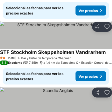
Seleccioná las fechas para ver los
Ver precios
precios exactos
Compartir
Añ
STF Stockholm Skeppsholmen Vandrarhem
Hostel
Bar y bistró de temporada Chapman
2 Estrellas
8,8
Excelente
7.459
a 1.4 km de: Estocolmo C - Estación Central de Estocolmo
Seleccioná las fechas para ver los
Ver precios
precios exactos
Compartir
Añ