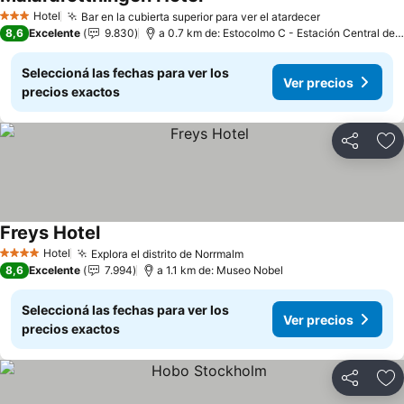
Hotel
Bar en la cubierta superior para ver el atardecer
3 Estrellas
8,6
Excelente
9.830
a 0.7 km de: Estocolmo C - Estación Central de Estocolmo
Seleccioná las fechas para ver los
Ver precios
precios exactos
Compartir
Añ
Freys Hotel
Hotel
Explora el distrito de Norrmalm
4 Estrellas
8,6
Excelente
7.994
a 1.1 km de: Museo Nobel
Seleccioná las fechas para ver los
Ver precios
precios exactos
Compartir
Añ