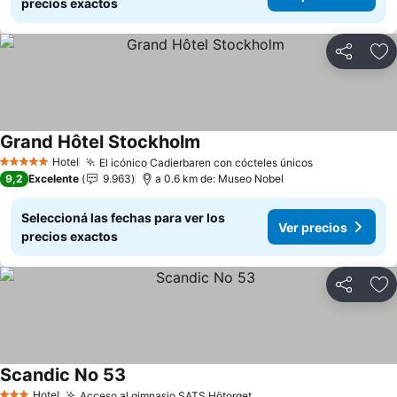
precios exactos
Compartir
Añ
Grand Hôtel Stockholm
Hotel
El icónico Cadierbaren con cócteles únicos
5 Estrellas
9,2
Excelente
9.963
a 0.6 km de: Museo Nobel
Seleccioná las fechas para ver los
Ver precios
precios exactos
Compartir
Añ
Scandic No 53
Hotel
Acceso al gimnasio SATS Hötorget