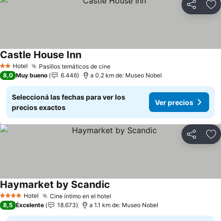
Compartir
Añ
Castle House Inn
Hotel
Pasillos temáticos de cine
2 Estrellas
8,0
Muy bueno
6.446
a 0.2 km de: Museo Nobel
Seleccioná las fechas para ver los
Ver precios
precios exactos
Compartir
Añ
Haymarket by Scandic
Hotel
Cine íntimo en el hotel
4 Estrellas
8,5
Excelente
18.673
a 1.1 km de: Museo Nobel