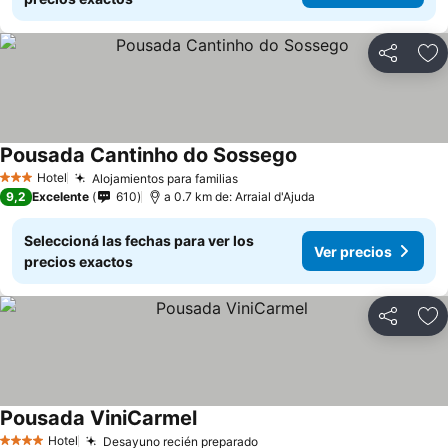
Compartir
Añ
Pousada Cantinho do Sossego
Hotel
Alojamientos para familias
3 Estrellas
9,2
Excelente
610
a 0.7 km de: Arraial d'Ajuda
Seleccioná las fechas para ver los
Ver precios
precios exactos
Compartir
Añ
Pousada ViniCarmel
Hotel
Desayuno recién preparado
4 Estrellas