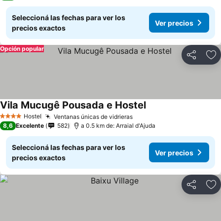
Seleccioná las fechas para ver los
Ver precios
precios exactos
Opción popular
Compartir
Añ
Vila Mucugê Pousada e Hostel
Hostel
Ventanas únicas de vidrieras
4 Estrellas
8,6
Excelente
582
a 0.5 km de: Arraial d'Ajuda
Seleccioná las fechas para ver los
Ver precios
precios exactos
Compartir
Añ