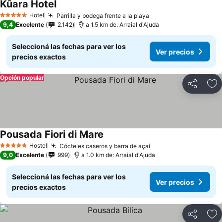
Kûara Hotel
Hotel
Parrilla y bodega frente a la playa
5 Estrellas
9,4
Excelente
2.142
a 1.5 km de: Arraial d'Ajuda
Seleccioná las fechas para ver los
Ver precios
precios exactos
Opción popular
Compartir
Añ
Pousada Fiori di Mare
Hostel
Cócteles caseros y barra de açaí
5 Estrellas
9,0
Excelente
999
a 1.0 km de: Arraial d'Ajuda
Seleccioná las fechas para ver los
Ver precios
precios exactos
Compartir
Añ