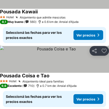
Pousada Kawaii
Hotel
Alojamiento que admite mascotas
2 Estrellas
8,1
Muy bueno
560
a 0.6 km de: Arraial d'Ajuda
Seleccioná las fechas para ver los
Ver precios
precios exactos
Compartir
Añ
Pousada Coisa e Tao
Hotel
Alojamiento ideal para familias
3 Estrellas
9,6
Excelente
710
a 0.7 km de: Arraial d'Ajuda
Seleccioná las fechas para ver los
Ver precios
precios exactos