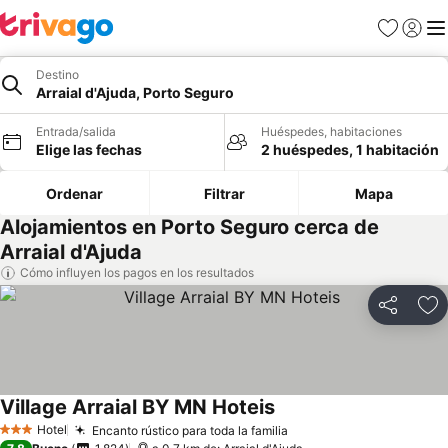
Favoritos
Iniciar 
Me
Destino
Arraial d'Ajuda, Porto Seguro
Entrada/salida
Huéspedes, habitaciones
Elige las fechas
2 huéspedes, 1 habitación
Ordenar
Filtrar
Mapa
Alojamientos en Porto Seguro cerca de
Arraial d'Ajuda
Cómo influyen los pagos en los resultados
Compartir
Añ
Village Arraial BY MN Hoteis
Hotel
Encanto rústico para toda la familia
3 Estrellas