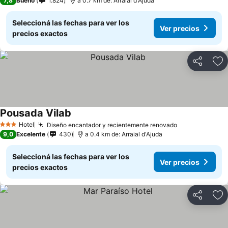
7,8
Bueno
1.824
a 0.7 km de: Arraial d'Ajuda
Seleccioná las fechas para ver los
Ver precios
precios exactos
Compartir
Añ
Pousada Vilab
Hotel
Diseño encantador y recientemente renovado
3 Estrellas
9,0
Excelente
430
a 0.4 km de: Arraial d'Ajuda
Seleccioná las fechas para ver los
Ver precios
precios exactos
Compartir
Añ