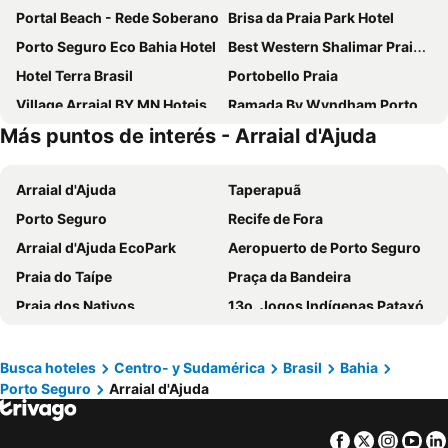
Portal Beach - Rede Soberano
Brisa da Praia Park Hotel
Porto Seguro Eco Bahia Hotel
Best Western Shalimar Praia Hotel
Hotel Terra Brasil
Portobello Praia
Village Arraial BY MN Hoteis
Ramada By Wyndham Porto Seguro Praia
Más puntos de interés - Arraial d'Ajuda
Arraial Bangalô Praia Hotel
Portal Ville - Rede Soberano
Mar Paraíso Hotel
Sueds Plaza
Arraial d'Ajuda
Taperapuã
Hotel Espelho D'Água Arraial e Beach Club
Safira Praia Hotel
Porto Seguro
Recife de Fora
Monte Pascoal Praia Hotel
Pousada Vilab
Arraial d'Ajuda EcoPark
Aeropuerto de Porto Seguro
Baixu Village
Maitei Hotel
Praia do Taípe
Praça da Bandeira
Pousada Arraial Candeia
Hotel Casa Blanca Porto Seguro
Praia dos Nativos
13o. Jogos Indígenas Pataxó
Oceano Porto Hotel
Saint Tropez Praia Hotel
VIª Expo Verão de Agropecuária
Carnaporto
Chauã Porto Hotel
Arraial Praia Hotel Pousada
Luau Axé Moi
5ª Conferência Nacional dos Estudantes da Saúde
Floral Inn Family Hotel
Bella Vista Village
Busca hoteles
Centro- y Sudamérica
Brasil
Bahia
Porto Seguro
Arraial d'Ajuda
CONAC & CONES 2013
XII Prolatino - Congresso Internacional de Contabilidade do Mundo Latino
MUTA PRAIA HOTEL
Eden Praia Hotel
XI Congresso de Ecologia
São João em Santa Cruz Cabrália
Beira Mar Praia Hotel
Villa Palmeira Azul - Suites de Charmes
Facebook
Twitter
Insta
Yo