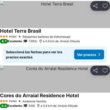
Compartir
Añ
Hotel Terra Brasil
Hotel
Relajantes bañeras de hidromasaje
3 Estrellas
8,7
Excelente
7.663
a 4.9 km de: Arraial d'Ajuda
Seleccioná las fechas para ver los
Ver precios
precios exactos
Compartir
Añ
Cores do Arraial Residence Hotel
Hotel
Ambiente familiar
3 Estrellas
9,4
Excelente
536
a 0.6 km de: Arraial d'Ajuda