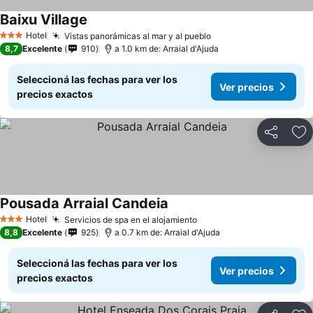
Baixu Village
Hotel
Vistas panorámicas al mar y al pueblo
3 Estrellas
8,7
Excelente
910
a 1.0 km de: Arraial d'Ajuda
Seleccioná las fechas para ver los
Ver precios
precios exactos
Compartir
Añ
Pousada Arraial Candeia
Hotel
Servicios de spa en el alojamiento
3 Estrellas
8,8
Excelente
925
a 0.7 km de: Arraial d'Ajuda
Seleccioná las fechas para ver los
Ver precios
precios exactos