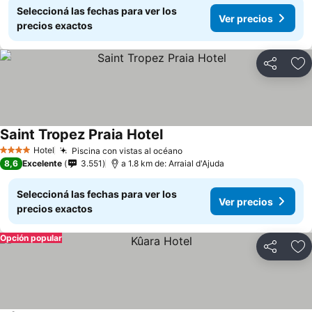
Seleccioná las fechas para ver los
Ver precios
precios exactos
Compartir
Añ
Saint Tropez Praia Hotel
Hotel
Piscina con vistas al océano
4 Estrellas
8,6
Excelente
3.551
a 1.8 km de: Arraial d'Ajuda
Seleccioná las fechas para ver los
Ver precios
precios exactos
Opción popular
Compartir
Añ