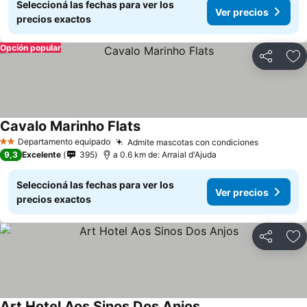
Seleccioná las fechas para ver los
Ver precios
precios exactos
Opción popular
Compartir
Añ
Cavalo Marinho Flats
Departamento equipado
Admite mascotas con condiciones
2 Estrellas
9,3
Excelente
395
a 0.6 km de: Arraial d'Ajuda
Seleccioná las fechas para ver los
Ver precios
precios exactos
Compartir
Añ
Art Hotel Aos Sinos Dos Anjos