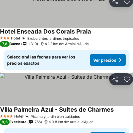
Compartir
Añ
Hotel Enseada Dos Corais Praia
Hotel
Exuberantes jardines tropicales
3 Estrellas
7,8
Bueno
1.319
a 1.2 km de: Arraial d'Ajuda
Seleccioná las fechas para ver los
Ver precios
precios exactos
Compartir
Añ
Villa Palmeira Azul - Suites de Charmes
Hotel
Piscina y jardín bien cuidados
4 Estrellas
9,6
Excelente
266
a 0.8 km de: Arraial d'Ajuda