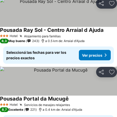
Compartir
Añ
Pousada Ray Sol - Centro Arraial d Ajuda
Hotel
Alojamiento para familias
3 Estrellas
8,3
Muy bueno
243
a 0.5 km de: Arraial d'Ajuda
Seleccioná las fechas para ver los
Ver precios
precios exactos
Compartir
Añ
Pousada Portal da Mucugê
Hotel
Servicios de masajes relajantes
3 Estrellas
8,7
Excelente
221
a 0.4 km de: Arraial d'Ajuda