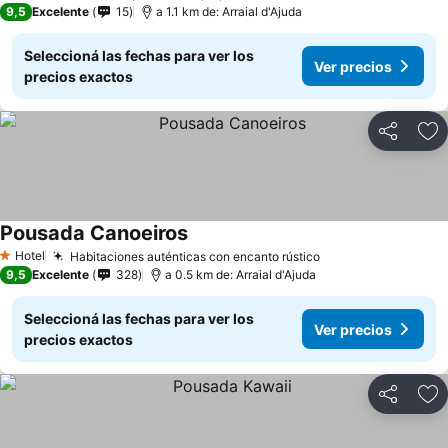
9,5
Excelente
15
a 1.1 km de: Arraial d'Ajuda
Seleccioná las fechas para ver los
Ver precios
precios exactos
Compartir
Añ
Pousada Canoeiros
Hotel
Habitaciones auténticas con encanto rústico
1 Estrellas
9,5
Excelente
328
a 0.5 km de: Arraial d'Ajuda
Seleccioná las fechas para ver los
Ver precios
precios exactos
Compartir
Añ