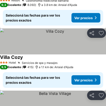
Resort
Gastronomía tradicional bahiana
4 Estrellas
9,3
Excelente
8.092
a 3.8 km de: Arraial d'Ajuda
Seleccioná las fechas para ver los
Ver precios
precios exactos
Compartir
Añ
Villa Cozy
Hotel
Servicios de spa y masajes
3 Estrellas
9,5
Excelente
415
a 1.1 km de: Arraial d'Ajuda
Seleccioná las fechas para ver los
Ver precios
precios exactos
Compartir
Añ