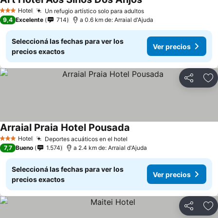
Hotel
Un refugio artístico solo para adultos
3 Estrellas
9,4
Excelente
714
a 0.6 km de: Arraial d'Ajuda
Seleccioná las fechas para ver los
Ver precios
precios exactos
Compartir
Añ
Arraial Praia Hotel Pousada
Hotel
Deportes acuáticos en el hotel
3 Estrellas
7,7
Bueno
1.574
a 2.4 km de: Arraial d'Ajuda
Seleccioná las fechas para ver los
Ver precios
precios exactos
Compartir
Añ