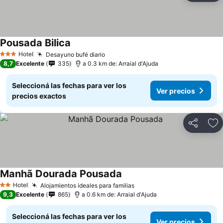
Pousada Bilica
Hotel
Desayuno bufé diario
3 Estrellas
8,7
Excelente
335
a 0.3 km de: Arraial d'Ajuda
Seleccioná las fechas para ver los
Ver precios
precios exactos
Compartir
Añ
Manhã Dourada Pousada
Hotel
Alojamientos ideales para familias
2 Estrellas
9,3
Excelente
865
a 0.6 km de: Arraial d'Ajuda
Seleccioná las fechas para ver los
Ver precios