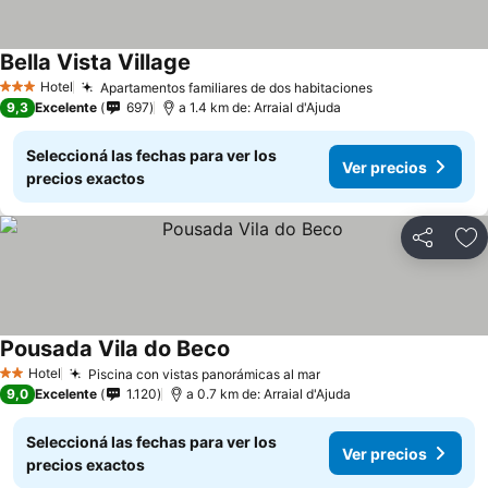
Bella Vista Village
Hotel
Apartamentos familiares de dos habitaciones
3 Estrellas
9,3
Excelente
697
a 1.4 km de: Arraial d'Ajuda
Seleccioná las fechas para ver los
Ver precios
precios exactos
Compartir
Añ
Pousada Vila do Beco
Hotel
Piscina con vistas panorámicas al mar
2 Estrellas
9,0
Excelente
1.120
a 0.7 km de: Arraial d'Ajuda
Seleccioná las fechas para ver los
Ver precios
precios exactos