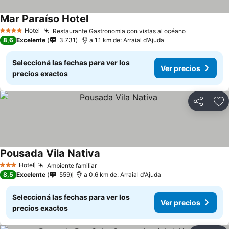
Mar Paraíso Hotel
Hotel
Restaurante Gastronomia con vistas al océano
4 Estrellas
8,6
Excelente
3.731
a 1.1 km de: Arraial d'Ajuda
Seleccioná las fechas para ver los
Ver precios
precios exactos
Compartir
Añ
Pousada Vila Nativa
Hotel
Ambiente familiar
3 Estrellas
8,5
Excelente
559
a 0.6 km de: Arraial d'Ajuda
Seleccioná las fechas para ver los
Ver precios
precios exactos