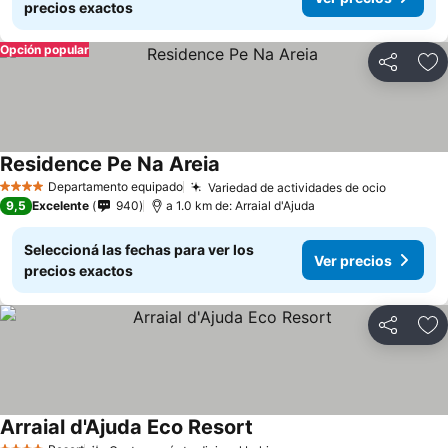
precios exactos
Opción popular
Compartir
Añ
Residence Pe Na Areia
Departamento equipado
Variedad de actividades de ocio
4 Estrellas
9,5
Excelente
940
a 1.0 km de: Arraial d'Ajuda
Seleccioná las fechas para ver los
Ver precios
precios exactos
Compartir
Añ
Arraial d'Ajuda Eco Resort