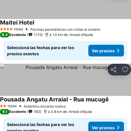
Maitei Hotel
Hotel
Piscinas panorámicas con vistas al océano
4 Estrellas
9,3
Excelente
1.115
a 1.0 km de: Arraial d'Ajuda
Seleccioná las fechas para ver los
Ver precios
precios exactos
Compartir
Añ
Pousada Angatu Arraial - Rua mucugê
Hotel
Auténtico encanto rústico
2 Estrellas
9,1
Excelente
562
a 0.8 km de: Arraial d'Ajuda
Seleccioná las fechas para ver los
Ver precios
precios exactos