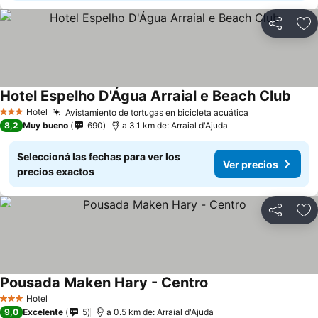
Compartir
Añ
Hotel Espelho D'Água Arraial e Beach Club
Hotel
Avistamiento de tortugas en bicicleta acuática
3 Estrellas
8,2
Muy bueno
690
a 3.1 km de: Arraial d'Ajuda
Seleccioná las fechas para ver los
Ver precios
precios exactos
Compartir
Añ
Pousada Maken Hary - Centro
Hotel
3 Estrellas
9,0
Excelente
5
a 0.5 km de: Arraial d'Ajuda