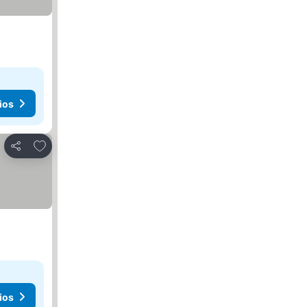
ios
Añadir a favoritos
Compartir
ios