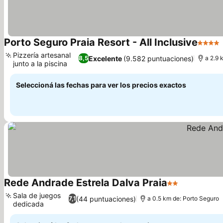
Porto Seguro Praia Resort - All Inclusive
4 Estre
Pizzería artesanal
Excelente
(9.582 puntuaciones)
8,5
a 2.9 
junto a la piscina
Seleccioná las fechas para ver los precios exactos
Rede Andrade Estrela Dalva Praia
2 Estrellas
Sala de juegos
(44 puntuaciones)
7,1
a 0.5 km de: Porto Seguro
dedicada