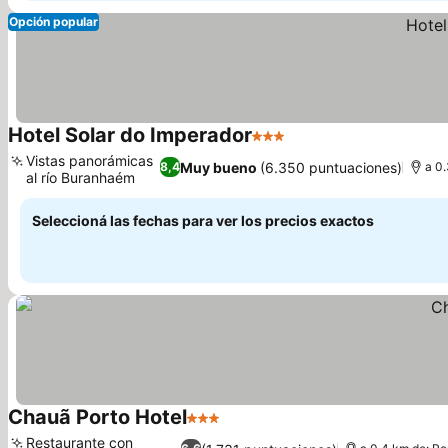
Opción popular
Hotel Solar do Imperador
3 Estrellas
Vistas panorámicas
Muy bueno
(6.350 puntuaciones)
8,4
a 0
al río Buranhaém
Seleccioná las fechas para ver los precios exactos
Chauã Porto Hotel
3 Estrellas
Restaurante con