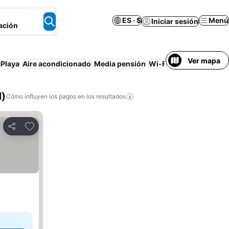
ES · $
Menú
Iniciar sesión
ación
Ver mapa
Playa
Aire acondicionado
Media pensión
Wi-Fi
Estacionamient
l)
Cómo influyen los pagos en los resultados
Añadir a favoritos
Compartir