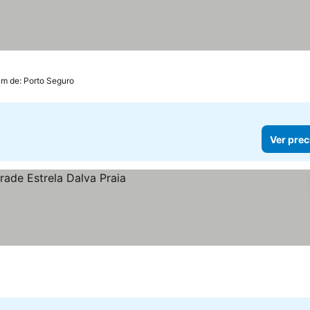
llas
km de: Porto Seguro
Ver prec