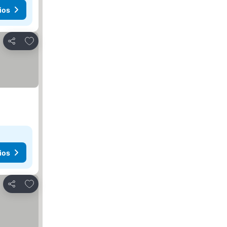
ios
Añadir a favoritos
Compartir
ios
Añadir a favoritos
Compartir