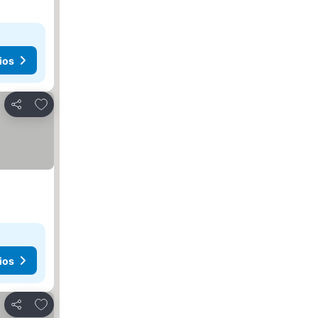
ios
Añadir a favoritos
Compartir
ios
Añadir a favoritos
Compartir