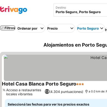
Destino
Filtros
Ordenar por
Precio
Porto Seguro
H
Alojamientos en Porto Segu
Hotel Casa Blanca Porto Seguro
3 Estrellas
Acceso a restaurantes
(4.304 puntuaciones)
7,3
a 0.0 km de: 
locales vibrantes
Seleccioná las fechas para ver los precios exactos