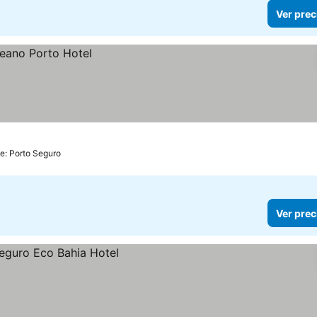
Ver prec
e: Porto Seguro
Ver prec