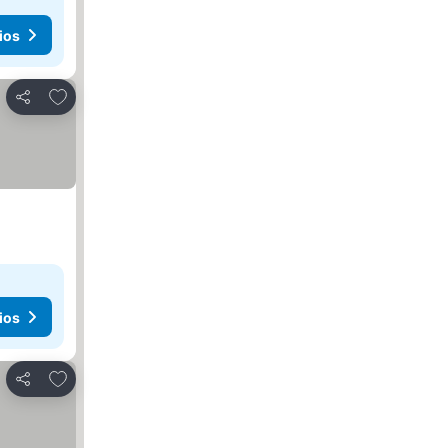
ios
Añadir a favoritos
Compartir
ios
Añadir a favoritos
Compartir