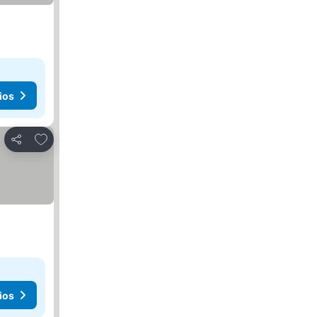
ios
Añadir a favoritos
Compartir
ios