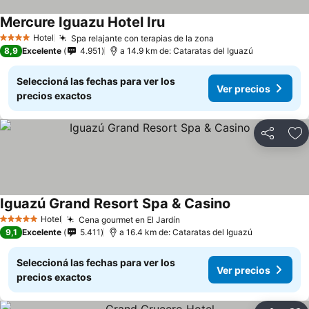
Mercure Iguazu Hotel Iru
Hotel
Spa relajante con terapias de la zona
4 Estrellas
8,9
Excelente
4.951
a 14.9 km de: Cataratas del Iguazú
Seleccioná las fechas para ver los
Ver precios
precios exactos
Compartir
Añ
Iguazú Grand Resort Spa & Casino
Hotel
Cena gourmet en El Jardín
5 Estrellas
9,1
Excelente
5.411
a 16.4 km de: Cataratas del Iguazú
Seleccioná las fechas para ver los
Ver precios
precios exactos