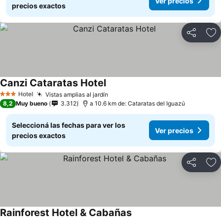
Ver precios
precios exactos
Compartir
Añ
Canzi Cataratas Hotel
Hotel
Vistas amplias al jardín
3 Estrellas
8,2
Muy bueno
3.312
a 10.6 km de: Cataratas del Iguazú
Seleccioná las fechas para ver los
Ver precios
precios exactos
Compartir
Añ
Rainforest Hotel & Cabañas