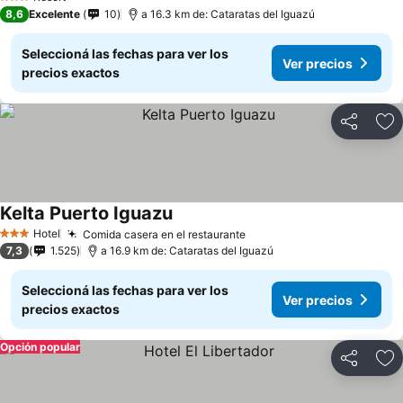
3 Estrellas
8,6
Excelente
10
a 16.3 km de: Cataratas del Iguazú
Seleccioná las fechas para ver los
Ver precios
precios exactos
Compartir
Añ
Kelta Puerto Iguazu
Hotel
Comida casera en el restaurante
3 Estrellas
7,3
1.525
a 16.9 km de: Cataratas del Iguazú
Seleccioná las fechas para ver los
Ver precios
precios exactos
Opción popular
Compartir
Añ