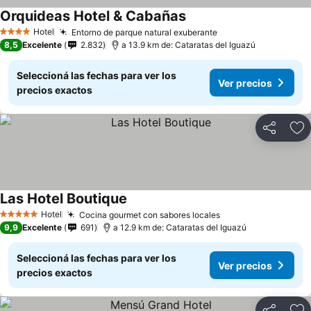
Orquideas Hotel & Cabañas
Hotel
Entorno de parque natural exuberante
4 Estrellas
8,5
Excelente
2.832
a 13.9 km de: Cataratas del Iguazú
Seleccioná las fechas para ver los
Ver precios
precios exactos
Compartir
Añ
Las Hotel Boutique
Hotel
Cocina gourmet con sabores locales
5 Estrellas
9,9
Excelente
691
a 12.9 km de: Cataratas del Iguazú
Seleccioná las fechas para ver los
Ver precios
precios exactos