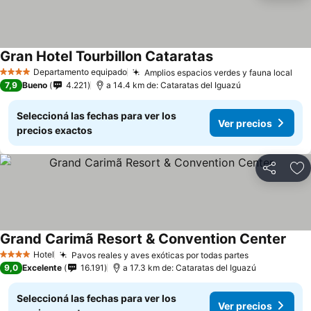
Gran Hotel Tourbillon Cataratas
Departamento equipado
Amplios espacios verdes y fauna local
4 Estrellas
7,9
Bueno
4.221
a 14.4 km de: Cataratas del Iguazú
Seleccioná las fechas para ver los
Ver precios
precios exactos
Compartir
Añ
Grand Carimã Resort & Convention Center
Hotel
Pavos reales y aves exóticas por todas partes
4 Estrellas
9,0
Excelente
16.191
a 17.3 km de: Cataratas del Iguazú
Seleccioná las fechas para ver los
Ver precios