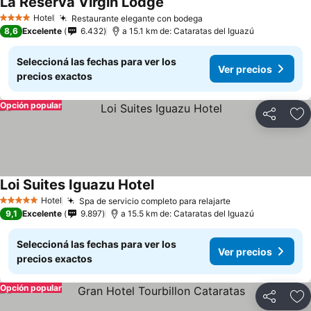
La Reserva Virgin Lodge
Hotel
Restaurante elegante con bodega
4 Estrellas
8,6
Excelente
6.432
a 15.1 km de: Cataratas del Iguazú
Seleccioná las fechas para ver los
Ver precios
precios exactos
Opción popular
Compartir
Añ
Loi Suites Iguazu Hotel
Hotel
Spa de servicio completo para relajarte
5 Estrellas
9,1
Excelente
9.897
a 15.5 km de: Cataratas del Iguazú
Seleccioná las fechas para ver los
Ver precios
precios exactos
Opción popular
Compartir
Añ