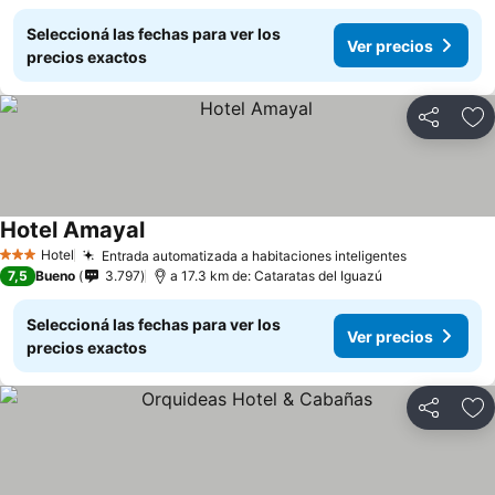
Seleccioná las fechas para ver los
Ver precios
precios exactos
Compartir
Añ
Hotel Amayal
Hotel
Entrada automatizada a habitaciones inteligentes
3 Estrellas
7,5
Bueno
3.797
a 17.3 km de: Cataratas del Iguazú
Seleccioná las fechas para ver los
Ver precios
precios exactos
Compartir
Añ