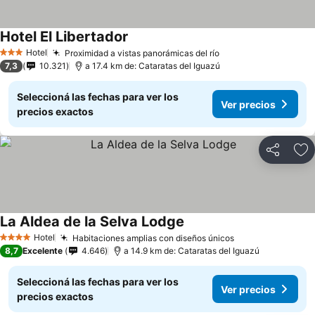
Hotel El Libertador
Hotel
Proximidad a vistas panorámicas del río
3 Estrellas
7,3
10.321
a 17.4 km de: Cataratas del Iguazú
Seleccioná las fechas para ver los
Ver precios
precios exactos
Compartir
Añ
La Aldea de la Selva Lodge
Hotel
Habitaciones amplias con diseños únicos
4 Estrellas
8,7
Excelente
4.646
a 14.9 km de: Cataratas del Iguazú
Seleccioná las fechas para ver los
Ver precios
precios exactos