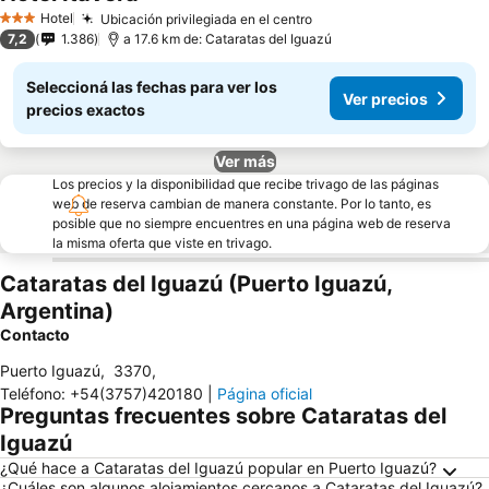
Hotel
Ubicación privilegiada en el centro
3 Estrellas
7,2
1.386
a 17.6 km de: Cataratas del Iguazú
Seleccioná las fechas para ver los
Ver precios
precios exactos
Ver más
Los precios y la disponibilidad que recibe trivago de las páginas
web de reserva cambian de manera constante. Por lo tanto, es
posible que no siempre encuentres en una página web de reserva
la misma oferta que viste en trivago.
Cataratas del Iguazú (Puerto Iguazú,
Argentina)
Contacto
Puerto Iguazú
,
3370
,
Teléfono
:
+54(3757)420180
|
Página oficial
Preguntas frecuentes sobre Cataratas del
Iguazú
¿Qué hace a Cataratas del Iguazú popular en Puerto Iguazú?
¿Cuáles son algunos alojamientos cercanos a Cataratas del Iguazú?