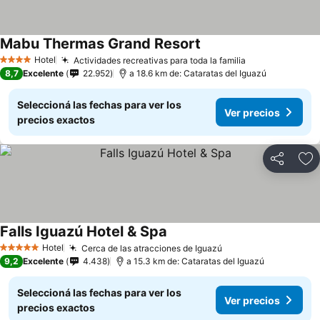
Mabu Thermas Grand Resort
Hotel
Actividades recreativas para toda la familia
4 Estrellas
8,7
Excelente
22.952
a 18.6 km de: Cataratas del Iguazú
Seleccioná las fechas para ver los
Ver precios
precios exactos
Compartir
Añ
Falls Iguazú Hotel & Spa
Hotel
Cerca de las atracciones de Iguazú
5 Estrellas
9,2
Excelente
4.438
a 15.3 km de: Cataratas del Iguazú
Seleccioná las fechas para ver los
Ver precios
precios exactos