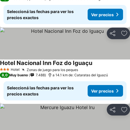
Seleccioná las fechas para ver los
Ver precios
precios exactos
Compartir
Añ
Hotel Nacional Inn Foz do Iguaçu
Hotel
Zonas de juego para los peques
3 Estrellas
8,0
Muy bueno
7.488
a 14.1 km de: Cataratas del Iguazú
Seleccioná las fechas para ver los
Ver precios
precios exactos
Compartir
Añ