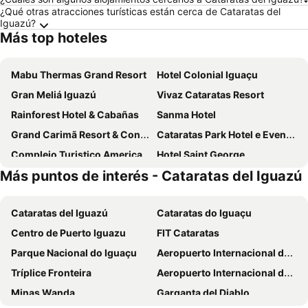
¿Qué otras atracciones turísticas están cerca de Cataratas del
Iguazú?
Más top hoteles
Mabu Thermas Grand Resort
Hotel Colonial Iguaçu
Gran Meliá Iguazú
Vivaz Cataratas Resort
Rainforest Hotel & Cabañas
Sanma Hotel
Grand Carimã Resort & Convention Center
Cataratas Park Hotel e Eventos
Complejo Turistico Americano
Hotel Saint George
Más puntos de interés - Cataratas del Iguazú
Canzi Cataratas Hotel
Iguazú Grand Resort Spa & Casino
Hotel Nacional Inn Foz do Iguaçu
Grand Crucero Hotel
Cataratas del Iguazú
Cataratas do Iguaçu
Hotel das Cataratas, A Belmond Hotel, Iguassu Falls
Exe Hotel Cataratas
Centro de Puerto Iguazu
FIT Cataratas
Viale Cataratas Hotel
Hotel El Libertador
Parque Nacional do Iguaçu
Aeropuerto Internacional de Puerto Iguazu
La Aldea de la Selva Lodge
Mercure Iguazu Hotel Iru
Tríplice Fronteira
Aeropuerto Internacional de Foz do Iguazú
Marcopolo Suites Iguazu
Pirayu Hotel & Resort
Minas Wanda
Garganta del Diablo
Iguazu Jungle Lodge
O2 Hotel Iguazu