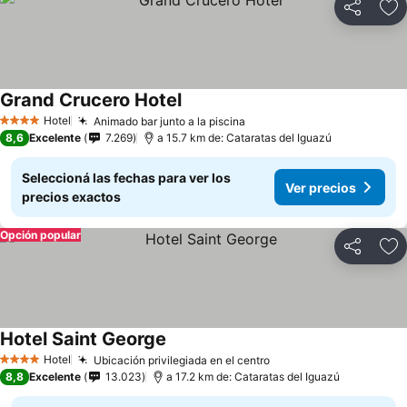
Compartir
Añ
Grand Crucero Hotel
Hotel
Animado bar junto a la piscina
4 Estrellas
8,6
Excelente
7.269
a 15.7 km de: Cataratas del Iguazú
Seleccioná las fechas para ver los
Ver precios
precios exactos
Opción popular
Compartir
Añ
Hotel Saint George
Hotel
Ubicación privilegiada en el centro
4 Estrellas
8,8
Excelente
13.023
a 17.2 km de: Cataratas del Iguazú