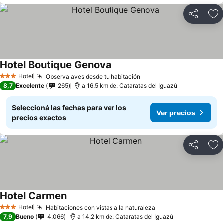
Compartir
Añ
Hotel Boutique Genova
Hotel
Observa aves desde tu habitación
3 Estrellas
8,7
Excelente
265
a 16.5 km de: Cataratas del Iguazú
Seleccioná las fechas para ver los
Ver precios
precios exactos
Compartir
Añ
Hotel Carmen
Hotel
Habitaciones con vistas a la naturaleza
3 Estrellas
7,9
Bueno
4.066
a 14.2 km de: Cataratas del Iguazú