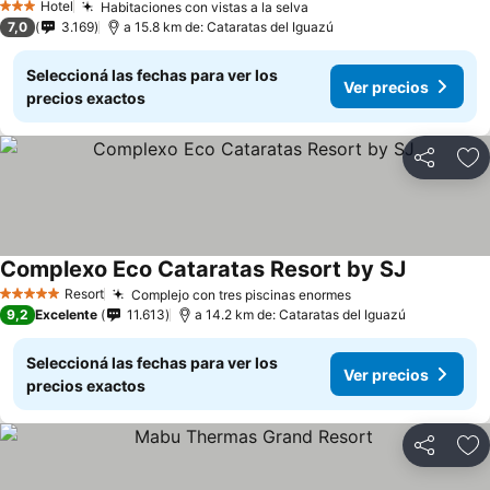
Hotel
Habitaciones con vistas a la selva
3 Estrellas
7,0
3.169
a 15.8 km de: Cataratas del Iguazú
Seleccioná las fechas para ver los
Ver precios
precios exactos
Compartir
Añ
Complexo Eco Cataratas Resort by SJ
Resort
Complejo con tres piscinas enormes
5 Estrellas
9,2
Excelente
11.613
a 14.2 km de: Cataratas del Iguazú
Seleccioná las fechas para ver los
Ver precios
precios exactos
Compartir
Añ