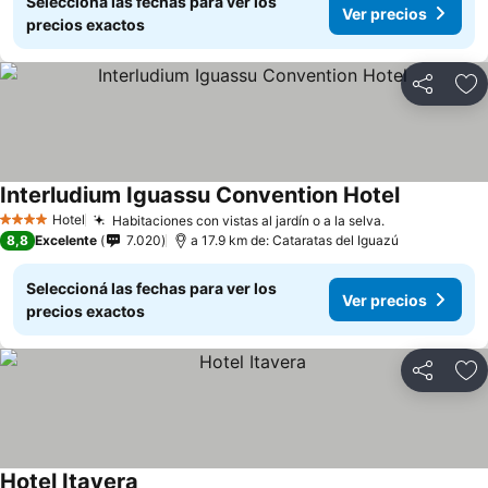
Seleccioná las fechas para ver los
Ver precios
precios exactos
Compartir
Añ
Interludium Iguassu Convention Hotel
Hotel
Habitaciones con vistas al jardín o a la selva.
4 Estrellas
8,8
Excelente
7.020
a 17.9 km de: Cataratas del Iguazú
Seleccioná las fechas para ver los
Ver precios
precios exactos
Compartir
Añ
Hotel Itavera