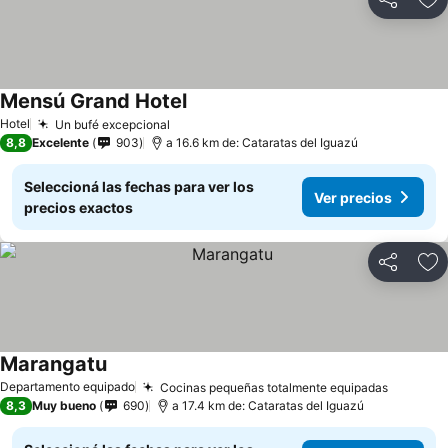
Compartir
Añ
Mensú Grand Hotel
Hotel
Un bufé excepcional
8,8
Excelente
903
a 16.6 km de: Cataratas del Iguazú
Seleccioná las fechas para ver los
Ver precios
precios exactos
Compartir
Añ
Marangatu
Departamento equipado
Cocinas pequeñas totalmente equipadas
8,3
Muy bueno
690
a 17.4 km de: Cataratas del Iguazú