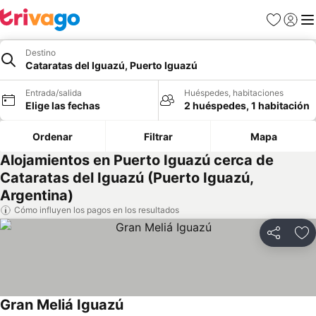
Favoritos
Iniciar 
Me
Destino
Cataratas del Iguazú, Puerto Iguazú
Entrada/salida
Huéspedes, habitaciones
Elige las fechas
2 huéspedes, 1 habitación
Ordenar
Filtrar
Mapa
Alojamientos en Puerto Iguazú cerca de
Cataratas del Iguazú (Puerto Iguazú,
Argentina)
Cómo influyen los pagos en los resultados
Compartir
Añ
Gran Meliá Iguazú