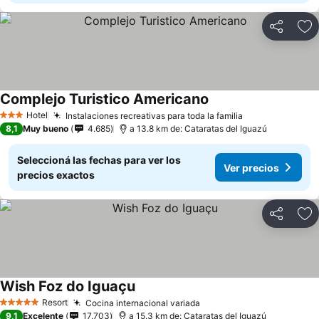
Compartir
Añ
Complejo Turistico Americano
Hotel
Instalaciones recreativas para toda la familia
3 Estrellas
8,1
Muy bueno
4.685
a 13.8 km de: Cataratas del Iguazú
Seleccioná las fechas para ver los
Ver precios
precios exactos
Compartir
Añ
Wish Foz do Iguaçu
Resort
Cocina internacional variada
5 Estrellas
9,1
Excelente
17.703
a 15.3 km de: Cataratas del Iguazú