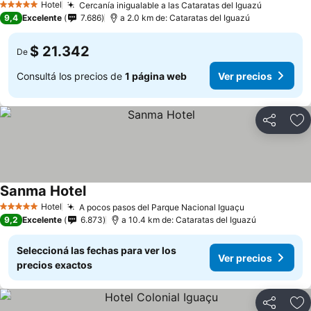
Hotel
Cercanía inigualable a las Cataratas del Iguazú
5 Estrellas
9,4
Excelente
7.686
a 2.0 km de: Cataratas del Iguazú
$ 21.342
De
Consultá los precios de
1 página web
Ver precios
Compartir
Añ
Sanma Hotel
Hotel
A pocos pasos del Parque Nacional Iguaçu
5 Estrellas
9,2
Excelente
6.873
a 10.4 km de: Cataratas del Iguazú
Seleccioná las fechas para ver los
Ver precios
precios exactos
Compartir
Añ