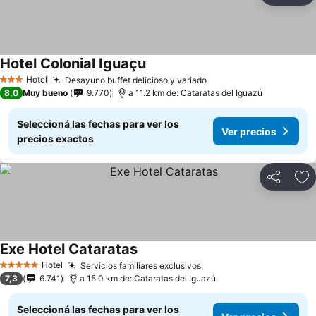
Hotel Colonial Iguaçu
Hotel
Desayuno buffet delicioso y variado
3 Estrellas
8,0
Muy bueno
9.770
a 11.2 km de: Cataratas del Iguazú
Seleccioná las fechas para ver los
Ver precios
precios exactos
Compartir
Añ
Exe Hotel Cataratas
Hotel
Servicios familiares exclusivos
5 Estrellas
7,3
6.741
a 15.0 km de: Cataratas del Iguazú
Seleccioná las fechas para ver los