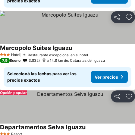
precios exactos
Compartir
Añ
Marcopolo Suites Iguazu
Hotel
Restaurante excepcional en el hotel
3 Estrellas
7,9
Bueno
3.832
a 14.8 km de: Cataratas del Iguazú
Seleccioná las fechas para ver los
Ver precios
precios exactos
Opción popular
Compartir
Añ
Departamentos Selva Iguazu
Resort