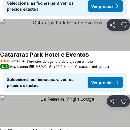
Seleccioná las fechas para ver los
Ver precios
precios exactos
Compartir
Añ
Cataratas Park Hotel e Eventos
Hotel
Servicios de agencia de viajes en el hotel
3 Estrellas
8,4
Muy bueno
9.802
a 15.0 km de: Cataratas del Iguazú
Seleccioná las fechas para ver los
Ver precios
precios exactos
Compartir
Añ