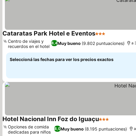
Cataratas Park Hotel e Eventos
3 Estrellas
Ver precios
Centro de viajes y
Muy bueno
(9.802 puntuaciones)
8,4
a 
recuerdos en el hotel
Ver precios
Seleccioná las fechas para ver los precios exactos
Hotel Nacional Inn Foz do Iguaçu
3 Estrellas
Ver precios
Opciones de comida
Muy bueno
(8.195 puntuaciones)
8,0
a
dedicadas para niños