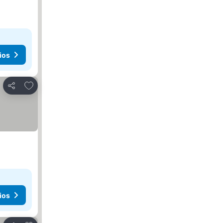
ios
Añadir a favoritos
Compartir
ios