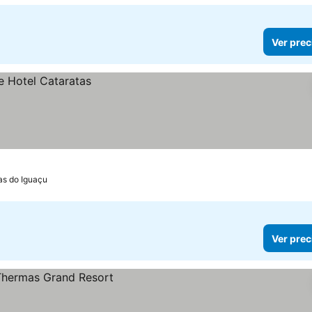
Ver prec
as do Iguaçu
Ver prec