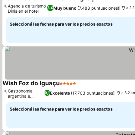
3 Estrellas
Ver precios
Agencia de turismo
Muy bueno
(7.488 puntuaciones)
8,0
a 2.2
Dinis en el hotel
Ver precios
Seleccioná las fechas para ver los precios exactos
Wish Foz do Iguaçu
5 Estrellas
Ver precios
Gastronomía
Excelente
(17.703 puntuaciones)
9,1
a 3.2 k
argentina e
Ver precios
italiana
Seleccioná las fechas para ver los precios exactos