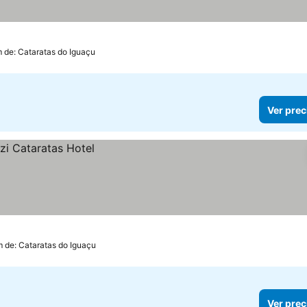
as
er precios
m de: Cataratas do Iguaçu
Ver prec
m de: Cataratas do Iguaçu
Ver prec