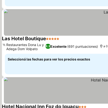
Las Hotel Boutique
5 Estrellas
Ver precios
Restaurantes Dona Lu y
Excelente
(691 puntuaciones)
9,9
a 0
Adega Dom Volpato
Ver precios
Seleccioná las fechas para ver los precios exactos
Hotel Nacional Inn Foz do Iguaçu