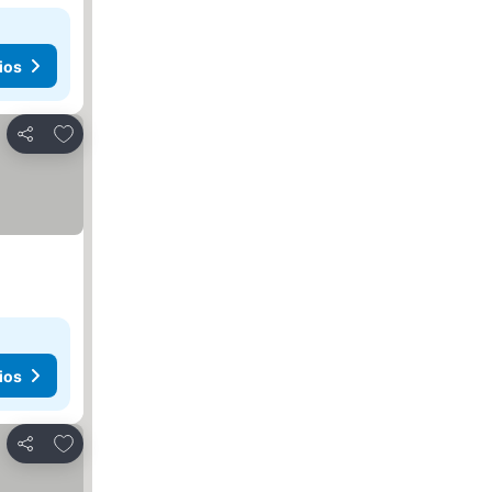
ios
Añadir a favoritos
Compartir
ios
Añadir a favoritos
Compartir