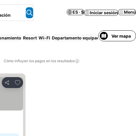
ES · $
Menú
Iniciar sesión
ación
Ver mapa
ionamiento
Resort
Wi-Fi
Departamento equipado
Piscina
Aire a
Cómo influyen los pagos en los resultados
Añadir a favoritos
Compartir