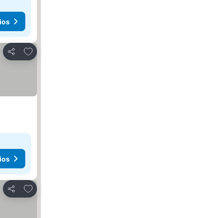
ios
Añadir a favoritos
Compartir
ios
Añadir a favoritos
Compartir