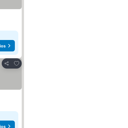
ios
Añadir a favoritos
Compartir
ios