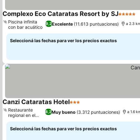
Complexo Eco Cataratas Resort by SJ
5 Estrell
V
Piscina infinita
Excelente
(11.613 puntuaciones)
9,2
a 2.3 k
con bar acuático
Ver precios
Seleccioná las fechas para ver los precios exactos
Canzi Cataratas Hotel
3 Estrellas
Ver precios
Restaurante
Muy bueno
(3.312 puntuaciones)
8,2
a 1.6 k
regional en el
Ver precios
hotel
Seleccioná las fechas para ver los precios exactos