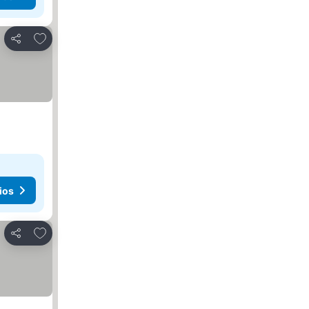
Añadir a favoritos
Compartir
ios
Añadir a favoritos
Compartir