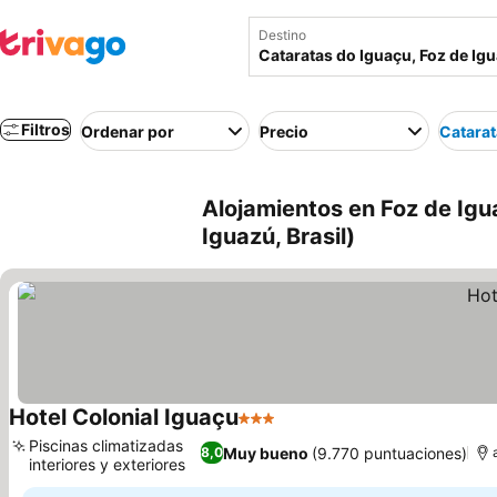
Destino
Filtros
Ordenar por
Precio
Catarat
Alojamientos en Foz de Igu
Iguazú, Brasil)
Hotel Colonial Iguaçu
3 Estrellas
Ver precios
Piscinas climatizadas
Muy bueno
(9.770 puntuaciones)
8,0
interiores y exteriores
Ver precios