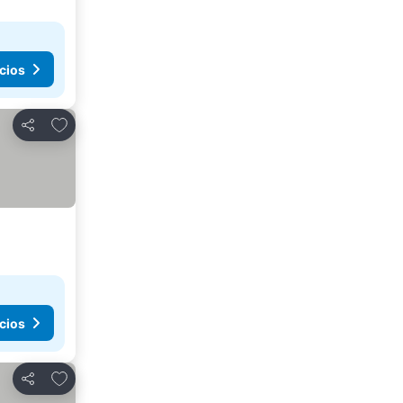
cios
Añadir a favoritos
Compartir
cios
Añadir a favoritos
Compartir