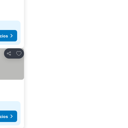
cios
Añadir a favoritos
Compartir
cios