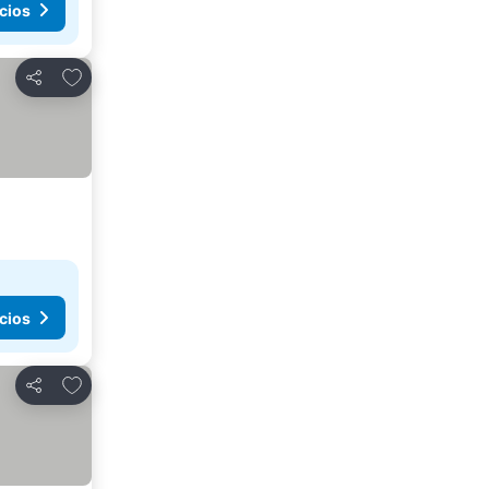
cios
Añadir a favoritos
Compartir
cios
Añadir a favoritos
Compartir