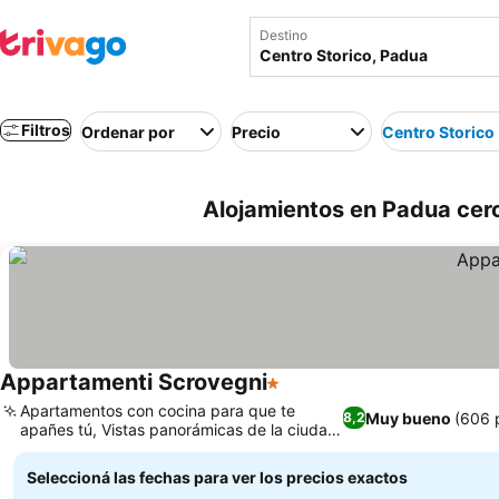
Destino
Filtros
Ordenar por
Precio
Centro Storico
Alojamientos en Padua cerc
Appartamenti Scrovegni
1 Estrellas
Apartamentos con cocina para que te
Muy bueno
(606 
8,2
apañes tú, Vistas panorámicas de la ciudad
y sus monumentos
Seleccioná las fechas para ver los precios exactos