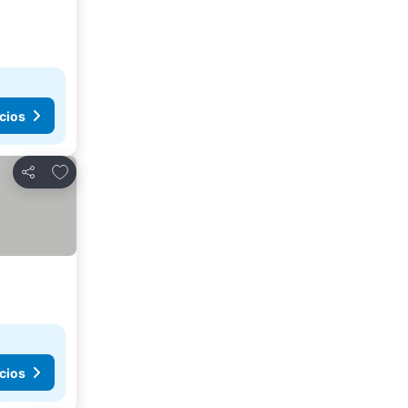
cios
Añadir a favoritos
Compartir
cios