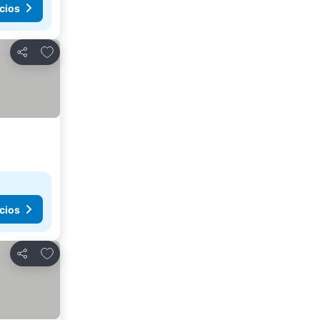
cios
Añadir a favoritos
Compartir
cios
Añadir a favoritos
Compartir