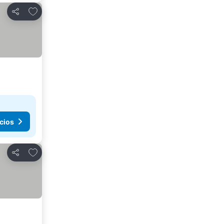
Añadir a favoritos
Compartir
cios
Añadir a favoritos
Compartir