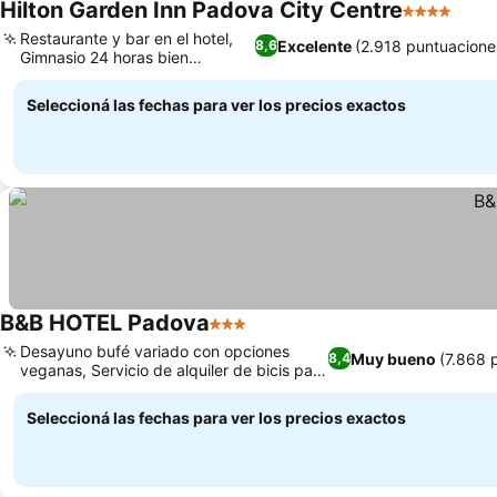
Hilton Garden Inn Padova City Centre
4 Estrellas
Restaurante y bar en el hotel,
Excelente
(2.918 puntuacione
8,6
Gimnasio 24 horas bien
equipado
Seleccioná las fechas para ver los precios exactos
B&B HOTEL Padova
3 Estrellas
Desayuno bufé variado con opciones
Muy bueno
(7.868 
8,4
veganas, Servicio de alquiler de bicis para
explorar la zona
Seleccioná las fechas para ver los precios exactos