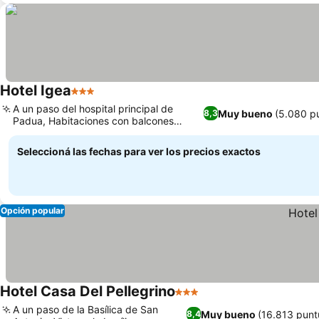
Hotel Igea
3 Estrellas
A un paso del hospital principal de
Muy bueno
(5.080 p
8,3
Padua, Habitaciones con balcones
amplios y con sombra
Seleccioná las fechas para ver los precios exactos
Opción popular
Hotel Casa Del Pellegrino
3 Estrellas
A un paso de la Basílica de San
Muy bueno
(16.813 punt
8,4