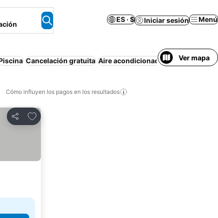
ES · $
Menú
Iniciar sesión
ación
Ver mapa
Piscina
Cancelación gratuita
Aire acondicionado
Departamento 
Cómo influyen los pagos en los resultados
Añadir a favoritos
Compartir