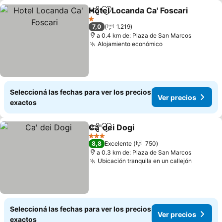
Hotel Locanda Ca' Foscari
Compartir
Añadir a favoritos
1 Estrellas
7,0
1.219
a 0.4 km de: Plaza de San Marcos
Alojamiento económico
Ver precios
Seleccioná las fechas para ver los precios
Ver precios
exactos
Ca' dei Dogi
Compartir
Añadir a favoritos
Ver precios
3 Estrellas
8,8
Excelente
750
a 0.3 km de: Plaza de San Marcos
Ubicación tranquila en un callejón
Ver pre
Seleccioná las fechas para ver los precios
Ver precios
exactos