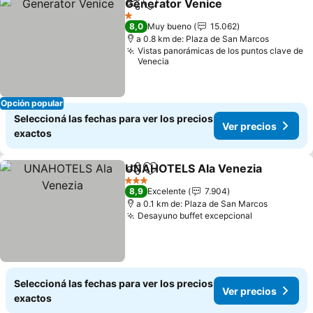
Generator Venice
Compartir
Añadir a favoritos
Ver prec
1 Estrellas
8,0
Muy bueno
15.062
a 0.8 km de: Plaza de San Marcos
Vistas panorámicas de los puntos clave de
Venecia
Opción popular
Seleccioná las fechas para ver los precios
Ver precios
exactos
UNAHOTELS Ala Venezia
Compartir
Añadir a favoritos
V
3 Estrellas
8,9
Excelente
7.904
a 0.1 km de: Plaza de San Marcos
Desayuno buffet excepcional
Ver precios
Seleccioná las fechas para ver los precios
Ver precios
exactos