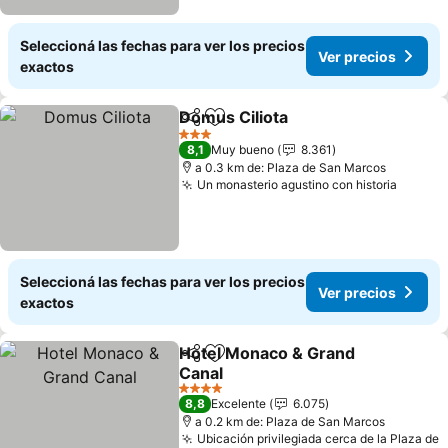
Seleccioná las fechas para ver los precios
Ver precios
exactos
Domus Ciliota
Compartir
Añadir a favoritos
Ver precios
3 Estrellas
8,1
Muy bueno
8.361
a 0.3 km de: Plaza de San Marcos
Un monasterio agustino con historia
Ver pr
Seleccioná las fechas para ver los precios
Ver precios
exactos
Hotel Monaco & Grand
Compartir
Añadir a favoritos
Canal
Ver precios
4 Estrellas
8,8
Excelente
6.075
a 0.2 km de: Plaza de San Marcos
Ubicación privilegiada cerca de la Plaza de