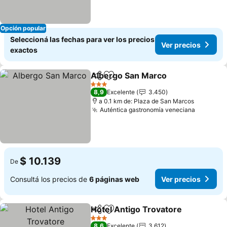
Opción popular
Seleccioná las fechas para ver los precios
Ver precios
exactos
Albergo San Marco
Compartir
Añadir a favoritos
Ver pre
3 Estrellas
8,9
Excelente
3.450
a 0.1 km de: Plaza de San Marcos
Auténtica gastronomía veneciana
Ver prec
$ 10.139
De
Consultá los precios de
6 páginas web
Ver precios
Hotel Antigo Trovatore
Compartir
Añadir a favoritos
Ver
3 Estrellas
8,6
Excelente
3.612