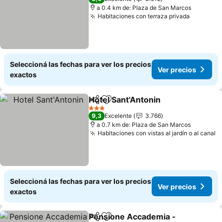
a 0.4 km de: Plaza de San Marcos
Habitaciones con terraza privada
Ver prec
Seleccioná las fechas para ver los precios
Ver precios
exactos
Hotel Sant'Antonin
Compartir
Añadir a favoritos
Ver pre
3 Estrellas
9,3
Excelente
3.766
a 0.7 km de: Plaza de San Marcos
Habitaciones con vistas al jardín o al canal
V
Seleccioná las fechas para ver los precios
Ver precios
exactos
Pensione Accademia -
Compartir
Añadir a favoritos