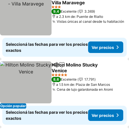
Villa Maravege
Ver precios
3 Estrellas
9,4
Excelente
3.369
a 2.3 km de: Puente de Rialto
Vistas únicas al canal desde tu habitación
Ve
Seleccioná las fechas para ver los precios
Ver precios
exactos
Hilton Molino Stucky
Compartir
Añadir a favoritos
Venice
Ver precios
5 Estrellas
8,6
Excelente
17.791
a 1.5 km de: Plaza de San Marcos
Cena de lujo galardonada en Aromi
Ver pre
Opción popular
Seleccioná las fechas para ver los precios
Ver precios
exactos