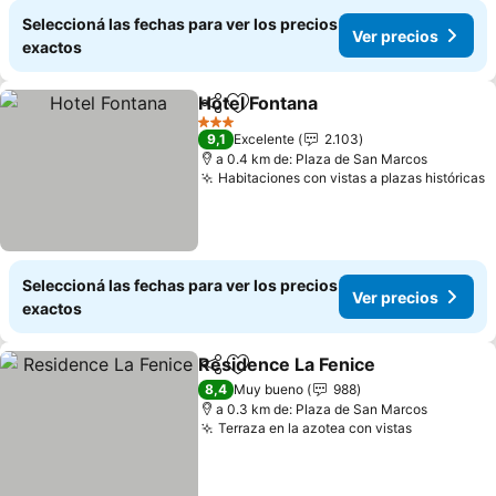
Seleccioná las fechas para ver los precios
Ver precios
exactos
Hotel Fontana
Compartir
Añadir a favoritos
Ver precios
3 Estrellas
9,1
Excelente
2.103
a 0.4 km de: Plaza de San Marcos
Habitaciones con vistas a plazas históricas
V
Seleccioná las fechas para ver los precios
Ver precios
exactos
Residence La Fenice
Compartir
Añadir a favoritos
Ver p
8,4
Muy bueno
988
a 0.3 km de: Plaza de San Marcos
Terraza en la azotea con vistas
Ver preci