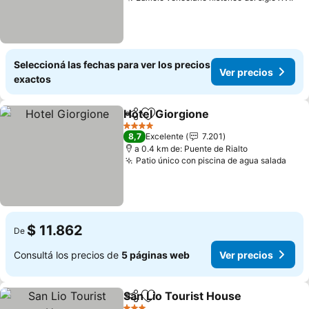
Ver
Seleccioná las fechas para ver los precios
Ver precios
exactos
Hotel Giorgione
Compartir
Añadir a favoritos
Ver precio
4 Estrellas
8,7
Excelente
7.201
a 0.4 km de: Puente de Rialto
Patio único con piscina de agua salada
Ver 
$ 11.862
De
Consultá los precios de
5 páginas web
Ver precios
San Lio Tourist House
Compartir
Añadir a favoritos
Ver 