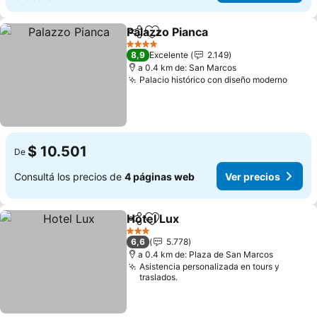
Palazzo Pianca
Compartir
Añadir a favoritos
Ver precios
4 Estrellas
8,9
Excelente
2.149
a 0.4 km de: San Marcos
Palacio histórico con diseño moderno
Ver p
$ 10.501
De
Consultá los precios de
4 páginas web
Ver precios
Hotel Lux
Compartir
Añadir a favoritos
Ver precios
3 Estrellas
6,6
5.778
a 0.4 km de: Plaza de San Marcos
Asistencia personalizada en tours y
traslados.