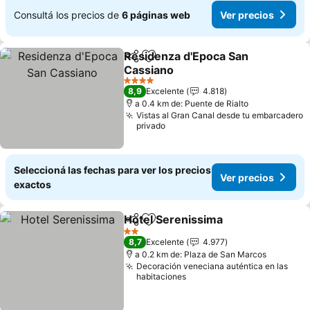
Consultá los precios de
6 páginas web
Ver precios
Residenza d'Epoca San
Compartir
Añadir a favoritos
Cassiano
Ver precios
4 Estrellas
8,9
Excelente
4.818
a 0.4 km de: Puente de Rialto
Vistas al Gran Canal desde tu embarcadero
privado
Seleccioná las fechas para ver los precios
Ver precios
exactos
Hotel Serenissima
Compartir
Añadir a favoritos
Ver prec
2 Estrellas
8,7
Excelente
4.977
a 0.2 km de: Plaza de San Marcos
Decoración veneciana auténtica en las
habitaciones