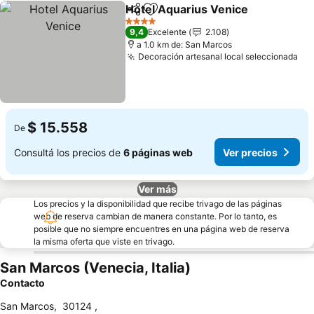
Hotel Aquarius Venice
Compartir
Añadir a favoritos
Ver
4 Estrellas
9,4
Excelente
2.108
a 1.0 km de: San Marcos
Decoración artesanal local seleccionada
Ver
$ 15.558
De
Consultá los precios de
6 páginas web
Ver precios
Ver más
Los precios y la disponibilidad que recibe trivago de las páginas
web de reserva cambian de manera constante. Por lo tanto, es
posible que no siempre encuentres en una página web de reserva
la misma oferta que viste en trivago.
San Marcos (Venecia, Italia)
Contacto
San Marcos
,
30124
,