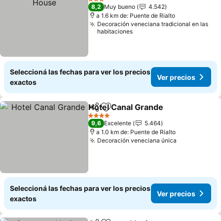
3 Estrellas
8,2
Muy bueno
4.542
a 1.6 km de: Puente de Rialto
Decoración veneciana tradicional en las
habitaciones
Seleccioná las fechas para ver los precios
Ver precios
exactos
Hotel Canal Grande
Compartir
Añadir a favoritos
Ver pr
4 Estrellas
9,6
Excelente
5.464
a 1.0 km de: Puente de Rialto
Decoración veneciana única
Ver precios
Seleccioná las fechas para ver los precios
Ver precios
exactos