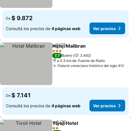
$ 9.872
De
Consultá los precios de
4 páginas web
Ver precios
Hotel Malibran
Compartir
Añadir a favoritos
Ver precios
3 Estrellas
7,7
Bueno
3.462
a 0.3 km de: Puente de Rialto
Palacio veneciano histórico del siglo XVI
Ver
$ 7.141
De
Consultá los precios de
4 páginas web
Ver precios
Tivoli Hotel
Compartir
Añadir a favoritos
Ver precios
2 Estrellas