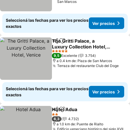
San Marcos
Seleccioná las fechas para ver los precios
Ver precios
exactos
The Gritti Palace, a
Compartir
Añadir a favoritos
Luxury Collection Hotel,
Venice
Ver precios
5 Estrellas
9,5
Excelente
3.754
a 0.4 km de: Plaza de San Marcos
Terraza del restaurante Club del Doge
Ver p
Seleccioná las fechas para ver los precios
Ver precios
exactos
Hotel Adua
Compartir
Añadir a favoritos
Ver precios
2 Estrellas
6,3
4.732
a 1.0 km de: Puente de Rialto
Edificio veneciano histórico del siglo XVII