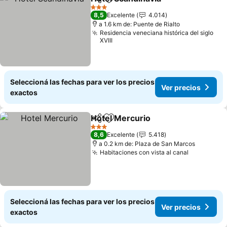
Compartir
Añadir a favoritos
Ver prec
3 Estrellas
8,5
Excelente
4.014
a 1.6 km de: Puente de Rialto
Residencia veneciana histórica del siglo
XVIII
Seleccioná las fechas para ver los precios
Ver precios
exactos
Hotel Mercurio
Compartir
Añadir a favoritos
Ver precios
3 Estrellas
8,6
Excelente
5.418
a 0.2 km de: Plaza de San Marcos
Habitaciones con vista al canal
Ver preci
Seleccioná las fechas para ver los precios
Ver precios
exactos