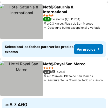
Hotel Saturnia &
Compartir
Añadir a favoritos
International
Ver precios
4 Estrellas
9,4
Excelente
11.754
a 0.3 km de: Plaza de San Marcos
Desayuno buffet excepcional y variado
Ver 
Seleccioná las fechas para ver los precios
Ver precios
exactos
Hotel Royal San Marco
Compartir
Añadir a favoritos
Ver
4 Estrellas
7,4
5.288
a 0.2 km de: Plaza de San Marcos
Restaurante La Colomba, todo un clásico
Ve
$ 7.460
De