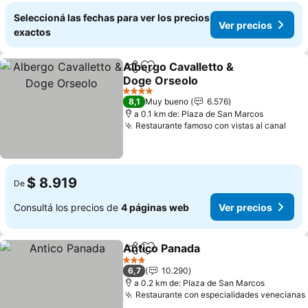
Seleccioná las fechas para ver los precios
Ver precios
exactos
Albergo Cavalletto &
Compartir
Añadir a favoritos
Doge Orseolo
Ver precios
4 Estrellas
8,1
Muy bueno
6.576
a 0.1 km de: Plaza de San Marcos
Restaurante famoso con vistas al canal
Ver 
$ 8.919
De
Consultá los precios de
4 páginas web
Ver precios
Antico Panada
Compartir
Añadir a favoritos
Ver precios
3 Estrellas
6,7
10.290
a 0.2 km de: Plaza de San Marcos
Restaurante con especialidades venecianas