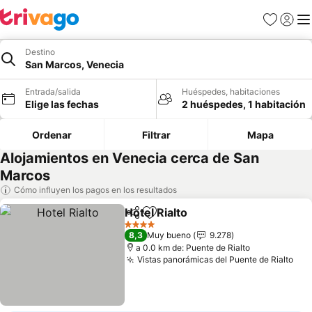
Favoritos
Iniciar 
Me
Destino
San Marcos, Venecia
Entrada/salida
Huéspedes, habitaciones
Elige las fechas
2 huéspedes, 1 habitación
Ordenar
Filtrar
Mapa
Alojamientos en Venecia cerca de San
Marcos
Cómo influyen los pagos en los resultados
Hotel Rialto
Compartir
Añadir a favoritos
Ver precios
4 Estrellas
8,3
Muy bueno
9.278
a 0.0 km de: Puente de Rialto
Vistas panorámicas del Puente de Rialto
Ver