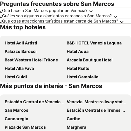
Preguntas frecuentes sobre San Marcos
¿Qué hace a San Marcos popular en Venecia?
¿Cuáles son algunos alojamientos cercanos a San Marcos?
¿Qué otras atracciones turísticas están cerca de San Marcos?
Más top hoteles
Hotel Agli Artisti
B&B HOTEL Venezia Laguna
Palazzo Barocci
Hotel Adua
Best Western Hotel Tritone
Arcadia Boutique Hotel
Hotel Alla Fava
Hotel Rialto
Hotel Guidi
Hotel Campiello
Más puntos de interés - San Marcos
Hotel Nazionale
Casa Favaretto Guest House
Mercure Venezia Marghera
Hotel Il Moro di Venezia
Estación Central de Venecia Santa Lucía
Venezia-Mestre railway station
Corte Canal Venice
Hotel Savoia e Jolanda, WorldHotels Elite
San Marcos
Estación Central de Trenes de Bolonia
Hotel Canal
Hotel Principe
Cannaregio
Caribe
Alle Guglie Boutique Hotel
Hotel Royal San Marco
Plaza de San Marcos
Marghera
Hotel Abbazia
Hotel Mercurio