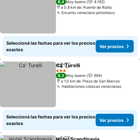
8,4
Muy bueno
4.162
a 0.8 km de: Puente de Rialto
Encanto veneciano pintoresco
Ver precio
Seleccioná las fechas para ver los precios
Ver precios
exactos
Ca' Turelli
Compartir
Añadir a favoritos
Ver precios
3 Estrellas
8,3
Muy bueno
694
a 1.0 km de: Plaza de San Marcos
Habitaciones clásicas venecianas
Ver pre
Seleccioná las fechas para ver los precios
Ver precios
exactos
Hotel Scandinavia