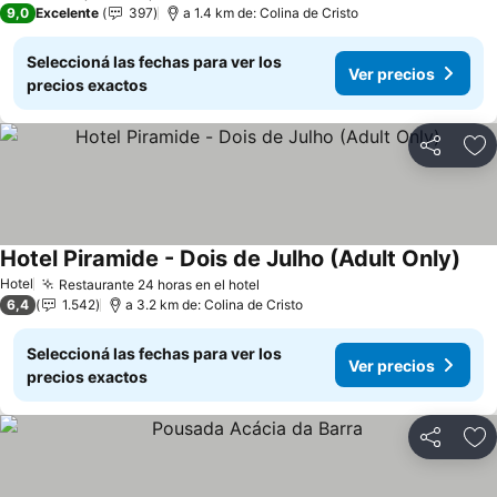
9,0
Excelente
397
a 1.4 km de: Colina de Cristo
Seleccioná las fechas para ver los
Ver precios
precios exactos
Compartir
Añ
Hotel Piramide - Dois de Julho (Adult Only)
Ver 
Hotel
Restaurante 24 horas en el hotel
Ver precios
6,4
1.542
a 3.2 km de: Colina de Cristo
Seleccioná las fechas para ver los
Ver precios
precios exactos
Compartir
Añ