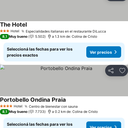
The Hotel
Ver precios
Hotel
Especialidades italianas en el restaurante DiLucca
Ver preci
3 Estrellas
8,1
Muy bueno
5.502
a 1.3 km de: Colina de Cristo
Seleccioná las fechas para ver los
Ver precios
precios exactos
Compartir
Añ
Portobello Ondina Praia
Ver precios
Hotel
Centro de bienestar con sauna
Ver precios
4 Estrellas
8,1
Muy bueno
7.733
a 0.2 km de: Colina de Cristo
Seleccioná las fechas para ver los
Ver precios