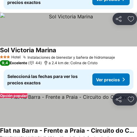
precios exactos
Compartir
Añ
Sol Victoria Marina
Ver precios
Hotel
Instalaciones de bienestar y bañera de hidromasaje
Ver preci
3 Estrellas
9,4
Excelente
44
a 2.4 km de: Colina de Cristo
Seleccioná las fechas para ver los
Ver precios
precios exactos
Opción popular
Compartir
Añ
Flat na Barra - Frente a Praia - Circuito do Carnaval