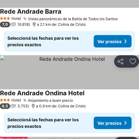
Rede Andrade Barra
Ver precios
Hotel
Vistas panorámicas de la Bahía de Todos los Santos
Ver prec
3 Estrellas
7,0
16.818
a 2.1 km de: Colina de Cristo
Seleccioná las fechas para ver los
Ver precios
precios exactos
Compartir
Añ
Rede Andrade Ondina Hotel
Ver precios
Hotel
Alojamiento a buen precio
Ver precios
3 Estrellas
6,5
3.753
a 0.9 km de: Colina de Cristo
Seleccioná las fechas para ver los
Ver precios
precios exactos