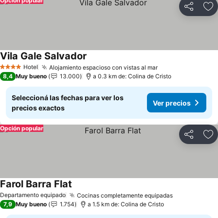
Opción popular
Compartir
Añ
Vila Gale Salvador
Ver precios
Hotel
Alojamiento espacioso con vistas al mar
Ver precios
4 Estrellas
8,4
Muy bueno
13.000
a 0.3 km de: Colina de Cristo
Seleccioná las fechas para ver los
Ver precios
precios exactos
Opción popular
Compartir
Añ
Farol Barra Flat
Ver precios
Departamento equipado
Cocinas completamente equipadas
Ver precios
7,9
Muy bueno
1.754
a 1.5 km de: Colina de Cristo