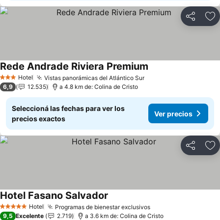
Compartir
Añ
Rede Andrade Riviera Premium
Ver precios
Hotel
Vistas panorámicas del Atlántico Sur
Ver precios
3 Estrellas
6,9
12.535
a 4.8 km de: Colina de Cristo
Seleccioná las fechas para ver los
Ver precios
precios exactos
Compartir
Añ
Hotel Fasano Salvador
Ver precios
Hotel
Programas de bienestar exclusivos
Ver precios
5 Estrellas
9,5
Excelente
2.719
a 3.6 km de: Colina de Cristo