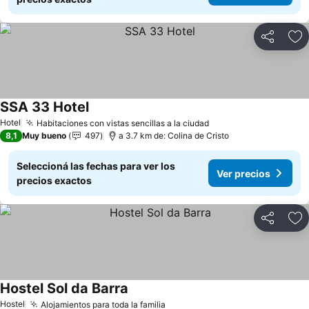
Compartir
Añ
SSA 33 Hotel
Ver precios
Hotel
Habitaciones con vistas sencillas a la ciudad
Ver precios
8,1
Muy bueno
497
a 3.7 km de: Colina de Cristo
Seleccioná las fechas para ver los
Ver precios
precios exactos
Compartir
Añ
Hostel Sol da Barra
Ver precios
Hostel
Alojamientos para toda la familia
Ver precios