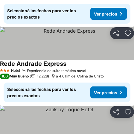
Seleccioná las fechas para ver los
Ver precios
precios exactos
Compartir
Añ
Rede Andrade Express
Ver precios
Hotel
Experiencia de suite temática naval
Ver precios
3 Estrellas
8,0
Muy bueno
12.228
a 4.6 km de: Colina de Cristo
Seleccioná las fechas para ver los
Ver precios
precios exactos
Compartir
Añ