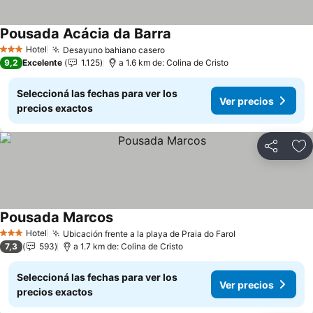
Pousada Acácia da Barra
Ver precios
Hotel
Desayuno bahiano casero
Ver precios
3 Estrellas
9,2
Excelente
1.125
a 1.6 km de: Colina de Cristo
Seleccioná las fechas para ver los
Ver precios
precios exactos
Compartir
Añ
Pousada Marcos
Ver precios
Hotel
Ubicación frente a la playa de Praia do Farol
Ver precios
3 Estrellas
7,3
593
a 1.7 km de: Colina de Cristo
Seleccioná las fechas para ver los
Ver precios
precios exactos