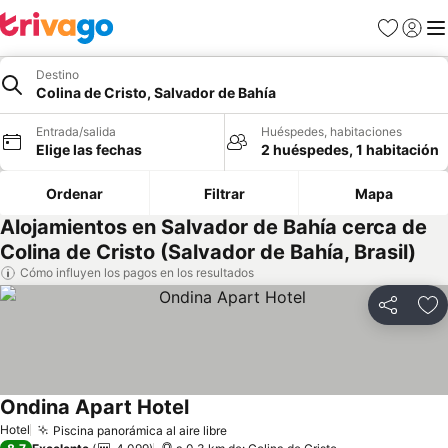
Favoritos
Iniciar 
Me
Destino
Colina de Cristo, Salvador de Bahía
Entrada/salida
Huéspedes, habitaciones
Elige las fechas
2 huéspedes, 1 habitación
Ordenar
Filtrar
Mapa
Alojamientos en Salvador de Bahía cerca de
Colina de Cristo (Salvador de Bahía, Brasil)
Cómo influyen los pagos en los resultados
Compartir
Añ
Ondina Apart Hotel
Ver precios
Hotel
Piscina panorámica al aire libre
Ver precios