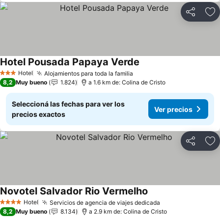
Compartir
Añ
Hotel Pousada Papaya Verde
Ver precios
Hotel
Alojamientos para toda la familia
Ver precios
3 Estrellas
8,2
Muy bueno
1.824
a 1.6 km de: Colina de Cristo
Seleccioná las fechas para ver los
Ver precios
precios exactos
Compartir
Añ
Novotel Salvador Rio Vermelho
Ver precios
Hotel
Servicios de agencia de viajes dedicada
Ver precios
4 Estrellas
8,2
Muy bueno
8.134
a 2.9 km de: Colina de Cristo