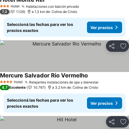
Ver precios
Hotel
Habitaciones con balcón privado
Ver precios
3 Estrellas
7,2
1.126
a 1.3 km de: Colina de Cristo
Seleccioná las fechas para ver los
Ver precios
precios exactos
Compartir
Añ
Mercure Salvador Rio Vermelho
Ver precios
Hotel
Relajantes instalaciones de spa y bienestar
Ver precios
4 Estrellas
8,7
Excelente
10.767
a 3.2 km de: Colina de Cristo
Seleccioná las fechas para ver los
Ver precios
precios exactos
Compartir
Añ