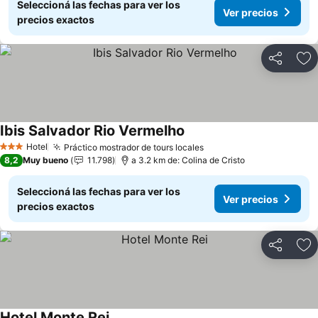
Seleccioná las fechas para ver los
Ver precios
precios exactos
Compartir
Añ
Ibis Salvador Rio Vermelho
Ver precios
Hotel
Práctico mostrador de tours locales
Ver precios
3 Estrellas
8,2
Muy bueno
11.798
a 3.2 km de: Colina de Cristo
Seleccioná las fechas para ver los
Ver precios
precios exactos
Compartir
Añ
Hotel Monte Rei