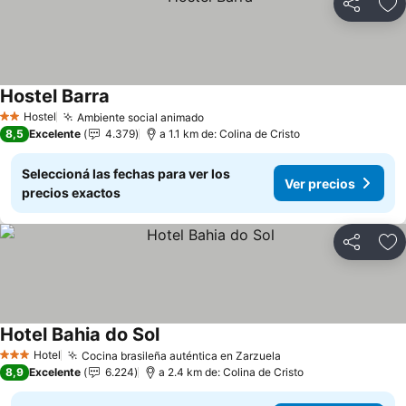
Compartir
Añ
Hostel Barra
Ver precios
Hostel
Ambiente social animado
Ver precios
2 Estrellas
8,5
Excelente
4.379
a 1.1 km de: Colina de Cristo
Seleccioná las fechas para ver los
Ver precios
precios exactos
Compartir
Añ
Hotel Bahia do Sol
Ver precios
Hotel
Cocina brasileña auténtica en Zarzuela
Ver precios
3 Estrellas
8,9
Excelente
6.224
a 2.4 km de: Colina de Cristo