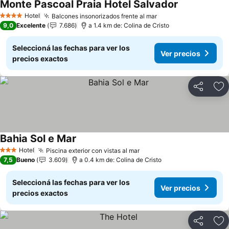
Monte Pascoal Praia Hotel Salvador
Ver precios
Hotel
Balcones insonorizados frente al mar
Ver precios
4 Estrellas
9,0
Excelente
7.686
a 1.4 km de: Colina de Cristo
Seleccioná las fechas para ver los
Ver precios
precios exactos
Compartir
Añ
Bahia Sol e Mar
Ver precios
Hotel
Piscina exterior con vistas al mar
Ver precios
3 Estrellas
7,5
Bueno
3.609
a 0.4 km de: Colina de Cristo
Seleccioná las fechas para ver los
Ver precios
precios exactos
Compartir
Añ