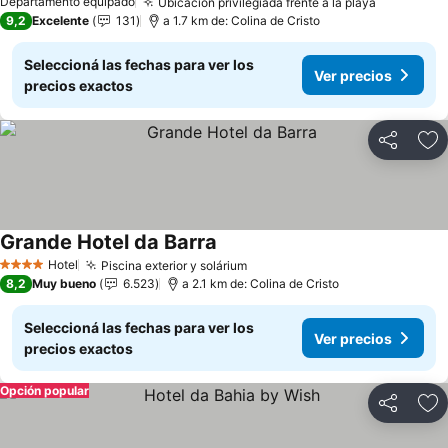
Ver precios
Departamento equipado
Ubicación privilegiada frente a la playa
Ver preci
9,2
Excelente
131
a 1.7 km de: Colina de Cristo
Seleccioná las fechas para ver los
Ver precios
precios exactos
Compartir
Añ
Grande Hotel da Barra
Ver precios
Hotel
Piscina exterior y solárium
Ver precios
4 Estrellas
8,2
Muy bueno
6.523
a 2.1 km de: Colina de Cristo
Seleccioná las fechas para ver los
Ver precios
precios exactos
Opción popular
Compartir
Añ