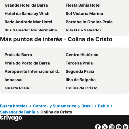
Grande Hotel da Barra
Fiesta Bahia Hotel
Hotel da Bahia by Wish
Sol Victoria Marina
Rede Andrade Mar Hotel
Portobello Ondina Praia
Ibis Salvador Rio Vermelho
Vila Gale Salvador
Más puntos de interés - Colina de Cristo
Monte Pascoal Praia Hotel Salvador
Hit Hotel
Rede Andrade Riviera Premium
Hotel Bahia do Sol
Praia da Barra
Centro Histórico
Rede Andrade Plaza Salvador
Rede Andrade Express
Praia do Porto da Barra
Terceira Praia
Novotel Salvador Rio Vermelho
Bahiamar Hotel
Aeropuerto Internacional de Salvador Deputado Luís Eduardo Magalhães
Segunda Praia
Astron Suítes Mondial Salvador by Nobile
Samba Villa da Praia
Imbassaí
Ilha de Boipeba
Hotel Deville Prime Salvador
CASA Di VINA Boutique Hotel
Quarta Praia
Colina de Cristo
Salvador Business & Flat by Avectur
Hotel Porto Salvador
Mercado Modelo
Ascensor Lacerda
Hotel Verdemar
Rede Concept - Hotel Salvador
Ciudad Baja
Bahia Convention Centre
Mercure Salvador Rio Vermelho
Best Western Salvador Hangar Aeroporto
Busca hoteles
Centro- y Sudamérica
Brasil
Bahia
Salvador de Bahía
Colina de Cristo
Lago de Abaeté
Isla de los Frailes
The Hotel
Intercity Salvador
Primeira Praia
Iglesia de San Pedro del Clero
Quality Hotel & Suítes São Salvador
Marano Hotel
Facebook
Twitter
Insta
Yo