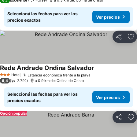
8,7
Excelente
4.099
a 0.3 km de: Colina de Cristo
Seleccioná las fechas para ver los
Ver precios
precios exactos
Compartir
Añ
Rede Andrade Ondina Salvador
Ver precios
Hotel
Estancia económica frente a la playa
Ver precios
3 Estrellas
6,4
2.792
a 0.9 km de: Colina de Cristo
Seleccioná las fechas para ver los
Ver precios
precios exactos
Opción popular
Compartir
Añ