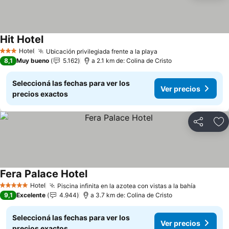
Hit Hotel
Ver precios
Hotel
Ubicación privilegiada frente a la playa
Ver precios
3 Estrellas
8,1
Muy bueno
5.162
a 2.1 km de: Colina de Cristo
Seleccioná las fechas para ver los
Ver precios
precios exactos
Compartir
Añ
Fera Palace Hotel
Ver precios
Hotel
Piscina infinita en la azotea con vistas a la bahía
Ver prec
5 Estrellas
9,1
Excelente
4.944
a 3.7 km de: Colina de Cristo
Seleccioná las fechas para ver los
Ver precios
precios exactos