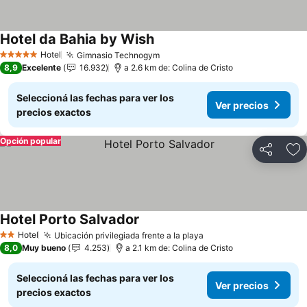
Hotel da Bahia by Wish
Ver precios
Hotel
Gimnasio Technogym
Ver precios
5 Estrellas
8,9
Excelente
16.932
a 2.6 km de: Colina de Cristo
Seleccioná las fechas para ver los
Ver precios
precios exactos
Opción popular
Compartir
Añ
Hotel Porto Salvador
Ver precios
Hotel
Ubicación privilegiada frente a la playa
Ver precios
2 Estrellas
8,0
Muy bueno
4.253
a 2.1 km de: Colina de Cristo
Seleccioná las fechas para ver los
Ver precios
precios exactos