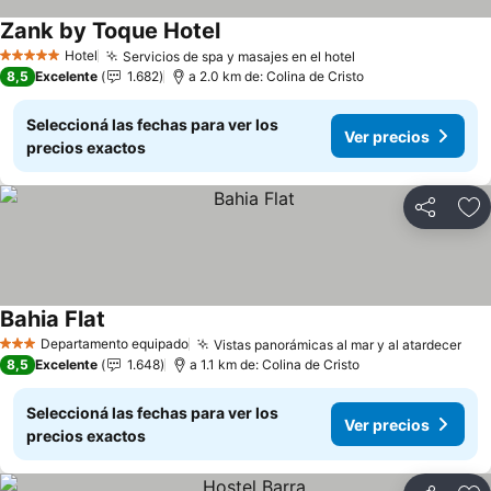
Zank by Toque Hotel
Ver precios
Hotel
Servicios de spa y masajes en el hotel
Ver precios
5 Estrellas
8,5
Excelente
1.682
a 2.0 km de: Colina de Cristo
Seleccioná las fechas para ver los
Ver precios
precios exactos
Compartir
Añ
Bahia Flat
Ver precios
Departamento equipado
Vistas panorámicas al mar y al atardecer
Ver
3 Estrellas
8,5
Excelente
1.648
a 1.1 km de: Colina de Cristo
Seleccioná las fechas para ver los
Ver precios
precios exactos