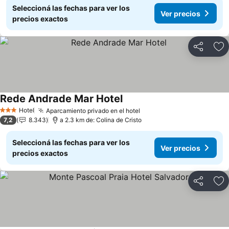
Seleccioná las fechas para ver los
Ver precios
precios exactos
Compartir
Añ
Rede Andrade Mar Hotel
Ver precios
Hotel
Aparcamiento privado en el hotel
Ver precios
3 Estrellas
7,2
8.343
a 2.3 km de: Colina de Cristo
Seleccioná las fechas para ver los
Ver precios
precios exactos
Compartir
Añ