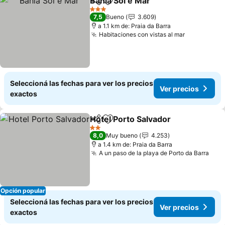
Bahia Sol e Mar
Compartir
Añadir a favoritos
Ver precio
3 Estrellas
7,5
Bueno
3.609
a 1.1 km de: Praia da Barra
Habitaciones con vistas al mar
Ver precio
Seleccioná las fechas para ver los precios
Ver precios
exactos
Hotel Porto Salvador
Compartir
Añadir a favoritos
Ver p
2 Estrellas
8,0
Muy bueno
4.253
a 1.4 km de: Praia da Barra
A un paso de la playa de Porto da Barra
Ver 
Opción popular
Seleccioná las fechas para ver los precios
Ver precios
exactos