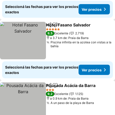
Seleccioná las fechas para ver los precios
Ver precios
exactos
Hotel Fasano Salvador
Compartir
Añadir a favoritos
Ver 
5 Estrellas
9,5
Excelente
2.719
a 3.7 km de: Praia da Barra
Piscina infinita en la azotea con vistas a la
bahía
Seleccioná las fechas para ver los precios
Ver precios
exactos
Pousada Acácia da Barra
Compartir
Añadir a favoritos
V
3 Estrellas
9,2
Excelente
1.125
a 0.9 km de: Praia da Barra
A un paso de la playa de Barra
Ver precio