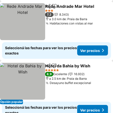
Rede Andrade Mar Hotel
Compartir
Añadir a favoritos
V
3 Estrellas
7,2
8.343
a 3.0 km de: Praia da Barra
Habitaciones con vistas al mar
Ver precio
Seleccioná las fechas para ver los precios
Ver precios
exactos
Hotel da Bahia by Wish
Compartir
Añadir a favoritos
Ver
5 Estrellas
8,9
Excelente
16.932
a 2.5 km de: Praia da Barra
Desayuno buffet excepcional
Ver precios
Opción popular
Seleccioná las fechas para ver los precios
Ver precios
exactos