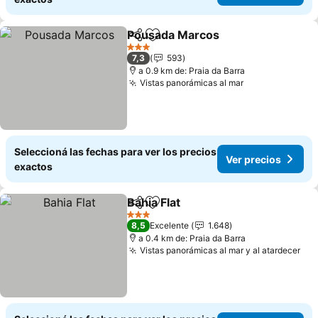
Pousada Marcos
Compartir
Añadir a favoritos
Ver preci
3 Estrellas
7,3
593
a 0.9 km de: Praia da Barra
Vistas panorámicas al mar
Ver precios
Seleccioná las fechas para ver los precios
Ver precios
exactos
Bahia Flat
Compartir
Añadir a favoritos
Ver precios
3 Estrellas
8,5
Excelente
1.648
a 0.4 km de: Praia da Barra
Vistas panorámicas al mar y al atardecer
Ver