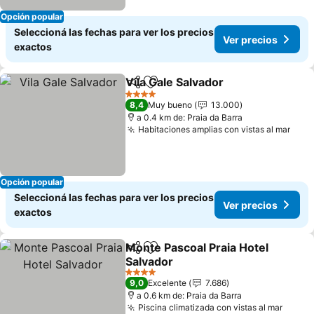
Opción popular
Seleccioná las fechas para ver los precios
Ver precios
exactos
Vila Gale Salvador
Compartir
Añadir a favoritos
Ver prec
4 Estrellas
8,4
Muy bueno
13.000
a 0.4 km de: Praia da Barra
Habitaciones amplias con vistas al mar
Ver 
Opción popular
Seleccioná las fechas para ver los precios
Ver precios
exactos
Monte Pascoal Praia Hotel
Compartir
Añadir a favoritos
Salvador
Ver precios
4 Estrellas
9,0
Excelente
7.686
a 0.6 km de: Praia da Barra
Piscina climatizada con vistas al mar
Ver p