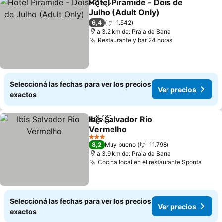
Hotel Piramide - Dois de
Compartir
Añadir a favoritos
Julho (Adult Only)
Ver precios
6,4
1.542
a 3.2 km de: Praia da Barra
Restaurante y bar 24 horas
Ver precios
Seleccioná las fechas para ver los precios
Ver precios
exactos
Ibis Salvador Rio
Compartir
Añadir a favoritos
Vermelho
Ver precios
3 Estrellas
8,2
Muy bueno
11.798
a 3.9 km de: Praia da Barra
Cocina local en el restaurante Sponta
Ver p
Seleccioná las fechas para ver los precios
Ver precios
exactos