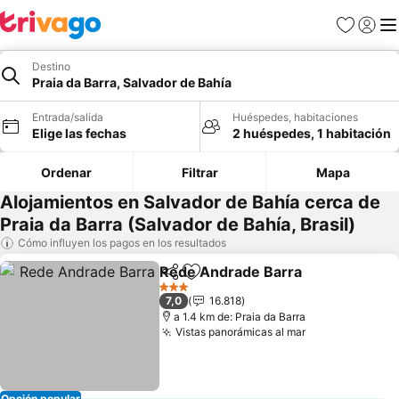
Favoritos
Iniciar 
Me
Destino
Praia da Barra, Salvador de Bahía
Entrada/salida
Huéspedes, habitaciones
Elige las fechas
2 huéspedes, 1 habitación
Ordenar
Filtrar
Mapa
Alojamientos en Salvador de Bahía cerca de
Praia da Barra (Salvador de Bahía, Brasil)
Cómo influyen los pagos en los resultados
Rede Andrade Barra
Compartir
Añadir a favoritos
Ver p
3 Estrellas
7,0
16.818
a 1.4 km de: Praia da Barra
Vistas panorámicas al mar
Ver precios
Opción popular