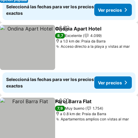
Seleccioná las fechas para ver los precios
Ver precios
exactos
Ondina Apart Hotel
Compartir
Añadir a favoritos
Ver pre
8,7
Excelente
4.099
a 1.0 km de: Praia da Barra
Acceso directo a la playa y vistas al mar
Ver
Seleccioná las fechas para ver los precios
Ver precios
exactos
Farol Barra Flat
Compartir
Añadir a favoritos
Ver precios
7,9
Muy bueno
1.754
a 0.8 km de: Praia da Barra
Apartamentos amplios con vistas al mar
Ver