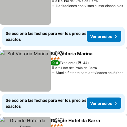
a 0.9 km de: Praia da Barra
Habitaciones con vistas al mar disponibles
V
Seleccioná las fechas para ver los precios
Ver precios
exactos
Sol Victoria Marina
Compartir
Añadir a favoritos
Ver pre
3 Estrellas
9,4
Excelente
44
a 2.1 km de: Praia da Barra
Muelle flotante para actividades acuáticas
V
Seleccioná las fechas para ver los precios
Ver precios
exactos
Grande Hotel da Barra
Compartir
Añadir a favoritos
Ver 