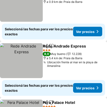
a 0.9 km de: Praia da Barra
Seleccioná las fechas para ver los precios
Ver precios
exactos
Rede Andrade Express
Compartir
Añadir a favoritos
Ver
3 Estrellas
8,0
Muy bueno
12.228
a 5.4 km de: Praia da Barra
Ubicación frente al mar en la playa de
Amaralina
Seleccioná las fechas para ver los precios
Ver precios
exactos
Fera Palace Hotel
Compartir
Añadir a favoritos
Ver preci