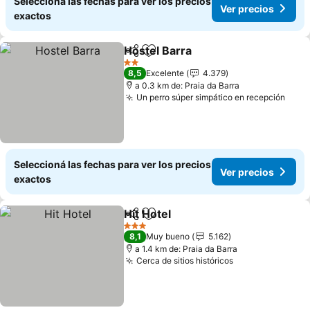
Seleccioná las fechas para ver los precios
Ver precios
exactos
Hostel Barra
Compartir
Añadir a favoritos
Ver precios
2 Estrellas
8,5
Excelente
4.379
a 0.3 km de: Praia da Barra
Un perro súper simpático en recepción
Ver 
Seleccioná las fechas para ver los precios
Ver precios
exactos
Hit Hotel
Compartir
Añadir a favoritos
Ver precios
3 Estrellas
8,1
Muy bueno
5.162
a 1.4 km de: Praia da Barra
Cerca de sitios históricos
Ver precios