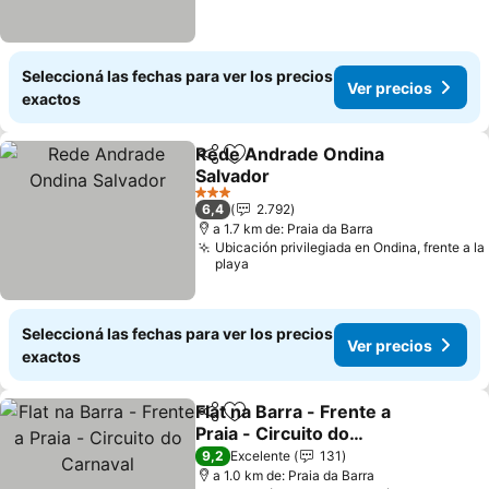
Seleccioná las fechas para ver los precios
Ver precios
exactos
Rede Andrade Ondina
Compartir
Añadir a favoritos
Salvador
Ver precios
3 Estrellas
6,4
2.792
a 1.7 km de: Praia da Barra
Ubicación privilegiada en Ondina, frente a la
playa
Seleccioná las fechas para ver los precios
Ver precios
exactos
Flat na Barra - Frente a
Compartir
Añadir a favoritos
Praia - Circuito do
Carnaval
Ver precios
9,2
Excelente
131
a 1.0 km de: Praia da Barra