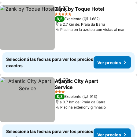
Zank by Toque Hotel
Compartir
Añadir a favoritos
Ver p
5 Estrellas
8,5
Excelente
1.682
a 2.7 km de: Praia da Barra
Piscina en la azotea con vistas al mar
Ver p
Seleccioná las fechas para ver los precios
Ver precios
exactos
Atlantic City Apart
Compartir
Añadir a favoritos
Service
Ver precios
3 Estrellas
8,8
Excelente
913
a 0.7 km de: Praia da Barra
Piscina exterior y gimnasio
Ver precios
Seleccioná las fechas para ver los precios
Ver precios