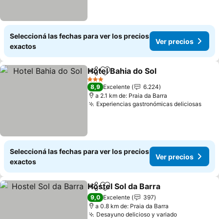
Seleccioná las fechas para ver los precios
Ver precios
exactos
Hotel Bahia do Sol
Compartir
Añadir a favoritos
Ver prec
3 Estrellas
8,9
Excelente
6.224
a 2.1 km de: Praia da Barra
Experiencias gastronómicas deliciosas
Ver 
Seleccioná las fechas para ver los precios
Ver precios
exactos
Hostel Sol da Barra
Compartir
Añadir a favoritos
Ver pre
9,0
Excelente
397
a 0.8 km de: Praia da Barra
Desayuno delicioso y variado
Ver precios