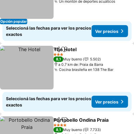
Un montón de deportes acuáticos
Ver prec
Opción popular
Seleccioná las fechas para ver los precios
Ver precios
exactos
The Hotel
Compartir
Añadir a favoritos
Ver precios
3 Estrellas
8,1
Muy bueno
5.502
a 0.7 km de: Praia da Barra
Cocina brasileña en 138 The Bar
Ver prec
Seleccioná las fechas para ver los precios
Ver precios
exactos
Portobello Ondina Praia
Compartir
Añadir a favoritos
Ve
4 Estrellas
8,1
Muy bueno
7.733