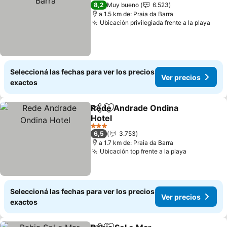
4 Estrellas
8,2
Muy bueno
6.523
a 1.5 km de: Praia da Barra
Ubicación privilegiada frente a la playa
Ver 
Seleccioná las fechas para ver los precios
Ver precios
exactos
Rede Andrade Ondina
Compartir
Añadir a favoritos
Hotel
Ver precios
3 Estrellas
6,5
3.753
a 1.7 km de: Praia da Barra
Ubicación top frente a la playa
Ver precio
Seleccioná las fechas para ver los precios
Ver precios
exactos