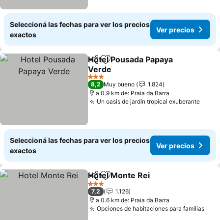
Seleccioná las fechas para ver los precios
Ver precios
exactos
Hotel Pousada Papaya
Compartir
Añadir a favoritos
Verde
Ver precios
3 Estrellas
8,2
Muy bueno
1.824
a 0.9 km de: Praia da Barra
Un oasis de jardín tropical exuberante
Ver p
Seleccioná las fechas para ver los precios
Ver precios
exactos
Hotel Monte Rei
Compartir
Añadir a favoritos
Ver precio
3 Estrellas
7,2
1.126
a 0.6 km de: Praia da Barra
Opciones de habitaciones para familias
Ver 