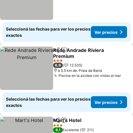
Seleccioná las fechas para ver los precios
Ver precios
exactos
Rede Andrade Riviera
Compartir
Añadir a favoritos
Premium
Ver precios
3 Estrellas
6,9
12.535
a 5.5 km de: Praia da Barra
Piscina en la azotea con vistas al mar
Ver p
Seleccioná las fechas para ver los precios
Ver precios
exactos
Mart's Hotel
Compartir
Añadir a favoritos
Ver precios
3 Estrellas
9,1
Excelente
211