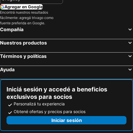
Fera Palace Hotel
Iara Beach Hotel Boutique
Agregar en Google
Encontrá nuestros resultados
Real Classic Bahia Hotel
Hotel Luar de Itapua
fácilmente: agregá trivago como
Hotel Golden Park Salvador
Dan Inn Express Salvador
fuente preferida en Google.
Compañía
Bahiacafe Hotel
Hotel Pousada Papaya Verde
Pousada Villa Carmo
Hotel Plaza Campo Grande
Nuestros productos
Pousada Manga Rosa
Pousada O Ninho
Términos y políticas
Pousada Corais da Barra
Hotel Fasano Salvador
Hotel Monte Rei
Mart's Hotel
Ayuda
Pousada Acácia da Barra
Pousada Marcos
Pousada Casa da Vitória
Pousada Colonial Chile
Iniciá sesión y accedé a beneficios
Absolutte Hotel
Hotel Casa do Amarelindo
exclusivos para socios
Pelourinho Boutique Hotel - OH HOTÉIS
Personalizá tu experiencia
Obtené ofertas y precios para socios
Iniciar sesión