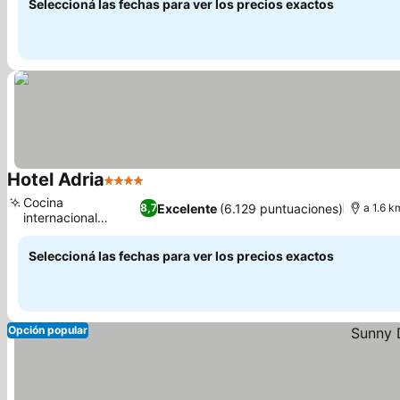
Seleccioná las fechas para ver los precios exactos
Hotel Adria
4 Estrellas
Ver precios
Cocina
Excelente
(6.129 puntuaciones)
8,7
a 1.6 k
internacional
Ver precios
especializada
Seleccioná las fechas para ver los precios exactos
Opción popular