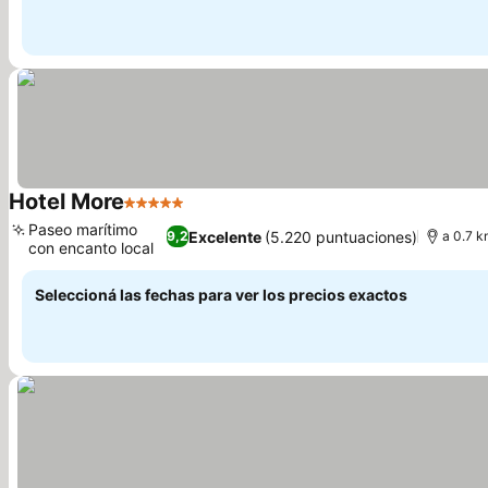
Hotel More
5 Estrellas
Ver precios
Paseo marítimo
Excelente
(5.220 puntuaciones)
9,2
a 0.7 k
con encanto local
Ver precios
Seleccioná las fechas para ver los precios exactos