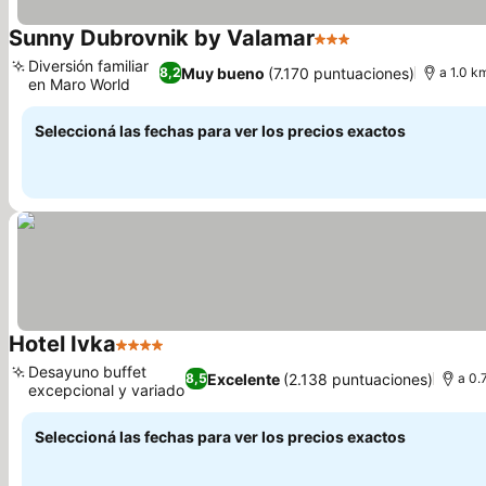
Sunny Dubrovnik by Valamar
3 Estrellas
Ver precios
Diversión familiar
Muy bueno
(7.170 puntuaciones)
8,2
a 1.0 k
en Maro World
Ver precios
Seleccioná las fechas para ver los precios exactos
Hotel Ivka
4 Estrellas
Ver precios
Desayuno buffet
Excelente
(2.138 puntuaciones)
8,5
a 0.
excepcional y variado
Ver precios
Seleccioná las fechas para ver los precios exactos