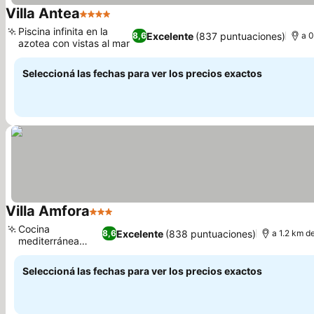
Villa Antea
4 Estrellas
Ver precios
Piscina infinita en la
Excelente
(837 puntuaciones)
8,6
a 0
azotea con vistas al mar
Ver precios
Seleccioná las fechas para ver los precios exactos
Villa Amfora
3 Estrellas
Ver precios
Cocina
Excelente
(838 puntuaciones)
8,6
a 1.2 km d
mediterránea
Ver precios
auténtica
Seleccioná las fechas para ver los precios exactos