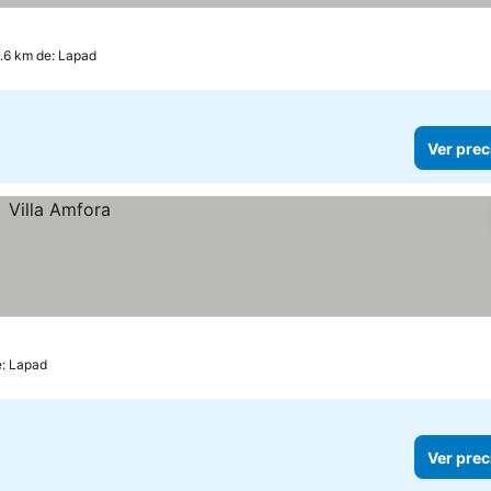
.6 km de: Lapad
Ver prec
e: Lapad
Ver prec