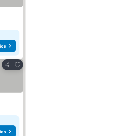
ios
Añadir a favoritos
Compartir
ios