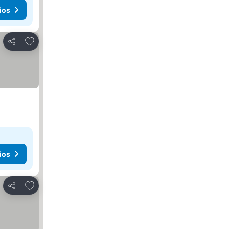
ios
Añadir a favoritos
Compartir
ios
Añadir a favoritos
Compartir