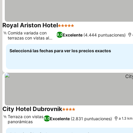
Royal Ariston Hotel
5 Estrellas
Ver precios
Comida variada con
Excelente
(4.444 puntuaciones)
9,0
terrazas con vistas al
Ver precios
mar
Seleccioná las fechas para ver los precios exactos
City Hotel Dubrovnik
4 Estrellas
Ver precios
Terraza con vistas
Excelente
(2.831 puntuaciones)
9,0
a 1.3 km
panorámicas
Ver precios