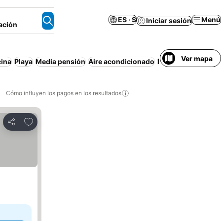
ES · $
Menú
Iniciar sesión
ación
Ver mapa
cina
Playa
Media pensión
Aire acondicionado
Departamento equ
Cómo influyen los pagos en los resultados
Añadir a favoritos
Compartir