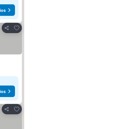
ios
Añadir a favoritos
Compartir
ios
Añadir a favoritos
Compartir