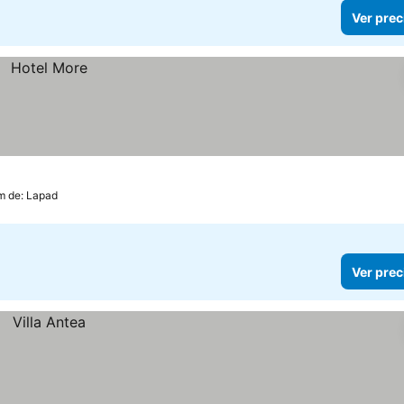
Ver prec
m de: Lapad
Ver prec