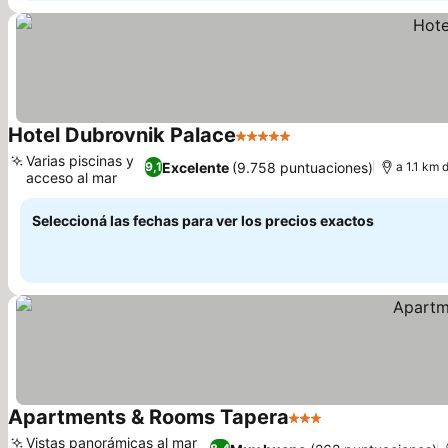
Hotel Dubrovnik Palace
5 Estrellas
Ver precios
Varias piscinas y
Excelente
(9.758 puntuaciones)
9,1
a 1.1 km 
acceso al mar
Ver precios
Seleccioná las fechas para ver los precios exactos
Apartments & Rooms Tapera
3 Estrellas
Ver precios
Vistas panorámicas al mar