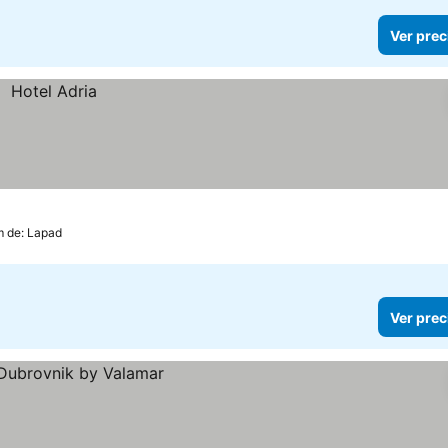
Ver prec
m de: Lapad
Ver prec