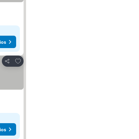
ios
Añadir a favoritos
Compartir
ios