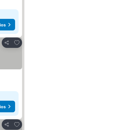
ios
Añadir a favoritos
Compartir
ios
Añadir a favoritos
Compartir