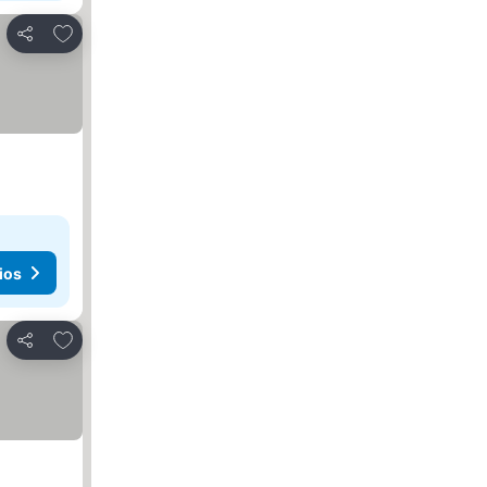
Añadir a favoritos
Compartir
ios
Añadir a favoritos
Compartir