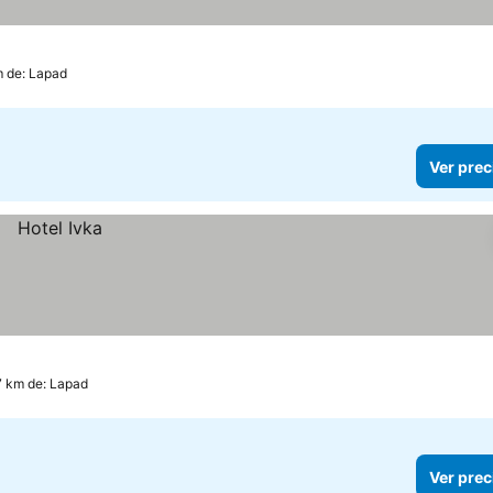
m de: Lapad
Ver prec
7 km de: Lapad
Ver prec