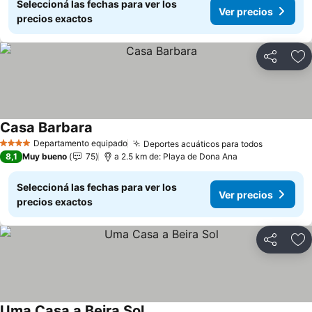
Seleccioná las fechas para ver los
Ver precios
precios exactos
Compartir
Añ
Casa Barbara
Departamento equipado
Deportes acuáticos para todos
4 Estrellas
8,1
Muy bueno
75
a 2.5 km de: Playa de Dona Ana
Seleccioná las fechas para ver los
Ver precios
precios exactos
Compartir
Añ
Uma Casa a Beira Sol