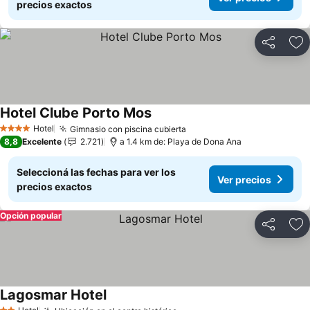
precios exactos
Compartir
Añ
Hotel Clube Porto Mos
Hotel
Gimnasio con piscina cubierta
4 Estrellas
8,8
Excelente
2.721
a 1.4 km de: Playa de Dona Ana
Seleccioná las fechas para ver los
Ver precios
precios exactos
Opción popular
Compartir
Añ
Lagosmar Hotel