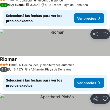
Hotel
Ubicación en el centro histórico
2 Estrellas
8,2
Muy bueno
3.065
a 1.8 km de: Playa de Dona Ana
Seleccioná las fechas para ver los
Ver precios
precios exactos
Compartir
Añ
Riomar
Hotel
Cocina local y mediterránea auténtica
3 Estrellas
6,5
3.457
a 1.5 km de: Playa de Dona Ana
Seleccioná las fechas para ver los
Ver precios
precios exactos
Compartir
Añ