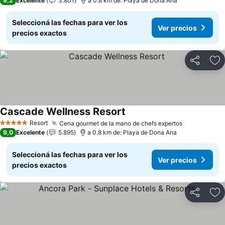
9,2
Excelente
3.801
a 0.8 km de: Playa de Dona Ana
Seleccioná las fechas para ver los
Ver precios
precios exactos
Compartir
Añ
Cascade Wellness Resort
Resort
Cena gourmet de la mano de chefs expertos
5 Estrellas
9,0
Excelente
5.895
a 0.8 km de: Playa de Dona Ana
Seleccioná las fechas para ver los
Ver precios
precios exactos
Compartir
Añ