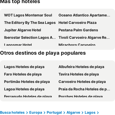
Más top hoteles
WOT Lagos Montemar Soul
Oceano Atlantico Apartamentos Turisticos
The Editory By The Sea Lagos
Hotel Carvoeiro Plaza
Jupiter Algarve Hotel
Pestana Palm Gardens
Iberostar Selection Lagos Algarve
Tivoli Carvoeiro Algarve Resort
Lagosmar Hotel
Mirachoro Carvoeiro
Otros destinos de playa populares
Atalaia Sol
Hotel Marina Rio
Lagos Hoteles de playa
Albufeira Hoteles de playa
Faro Hoteles de playa
Tavira Hoteles de playa
Portimão Hoteles de playa
Carvoeiro Hoteles de playa
Lagoa Hoteles de playa
Praia da Rocha Hoteles de playa
Ferragudo Hoteles de playa
Porches Hoteles de playa
Sagres Hoteles de playa
Arrifana Hoteles de playa
Alcantarilha Hoteles de playa
Olhos de Agua Hoteles de playa
Busca hoteles
Europa
Portugal
Algarve
Lagos