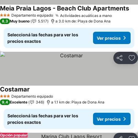
Meia Praia Lagos - Beach Club Apartments
Departamento equipado
Actividades acuáticas a mano
3 Estrellas
8,3
Muy bueno
5.517
a 3.0 km de: Playa de Dona Ana
Seleccioná las fechas para ver los
Ver precios
precios exactos
Compartir
Añ
Costamar
Departamento equipado
3 Estrellas
9,4
Excelente
346
a 1.1 km de: Playa de Dona Ana
Seleccioná las fechas para ver los
Ver precios
precios exactos
Opción popular