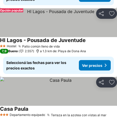
Opción popular
Compartir
Añ
HI Lagos - Pousada de Juventude
Hostel
Patio común lleno de vida
2 Estrellas
7,9
Bueno
2.557
a 1.3 km de: Playa de Dona Ana
Seleccioná las fechas para ver los
Ver precios
precios exactos
Compartir
Añ
Casa Paula
Departamento equipado
Terraza en la azotea con vistas al mar
3 Estrellas