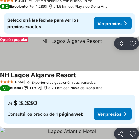
Hostel
Edificio histórico con diseño único
4 Estrellas
9,2
Excelente
1.289
a 1.5 km de: Playa de Dona Ana
Seleccioná las fechas para ver los
Ver precios
precios exactos
Opción popular
Compartir
Añ
NH Lagos Algarve Resort
Hotel
Experiencias gastronómicas variadas
4 Estrellas
7,9
Bueno
11.812
a 2.1 km de: Playa de Dona Ana
$ 3.330
De
Consultá los precios de
1 página web
Ver precios
Compartir
Añ