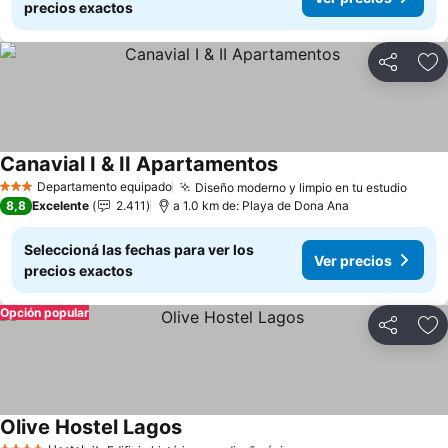
precios exactos
Compartir
Añ
Canavial I & II Apartamentos
Departamento equipado
Diseño moderno y limpio en tu estudio
3 Estrellas
8,8
Excelente
2.411
a 1.0 km de: Playa de Dona Ana
Seleccioná las fechas para ver los
Ver precios
precios exactos
Opción popular
Compartir
Añ
Olive Hostel Lagos