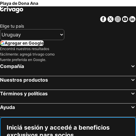
Playa de Dona Ana
Vilamoura Hoteles de playa
Almancil Hoteles de playa
Vila Nova de Milfontes Hoteles de playa
Facebook
Twitter
Insta
Yo
Elige tu país
Agregar en Google
Encontrá nuestros resultados
fácilmente: agregá trivago como
fuente preferida en Google.
Compañía
Nuestros productos
Términos y políticas
Ayuda
Iniciá sesión y accedé a beneficios
exclusivos para socios