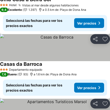
Hotel
Vistas al mar desde algunas habitaciones
3 Estrellas
9,4
Excelente
1.397
a 0.5 km de: Playa de Dona Ana
Seleccioná las fechas para ver los
Ver precios
precios exactos
Compartir
Añ
Casas da Barroca
Departamento equipado
3 Estrellas
7,6
Bueno
93
a 1.6 km de: Playa de Dona Ana
Seleccioná las fechas para ver los
Ver precios
precios exactos
Compartir
Añ