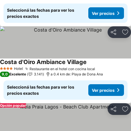
Seleccioná las fechas para ver los
Ver precios
precios exactos
Compartir
Añ
Costa d'Oiro Ambiance Village
Hotel
Restaurante en el hotel con cocina local
4 Estrellas
9,0
Excelente
3.141
a 0.4 km de: Playa de Dona Ana
Seleccioná las fechas para ver los
Ver precios
precios exactos
Opción popular
Compartir
Añ