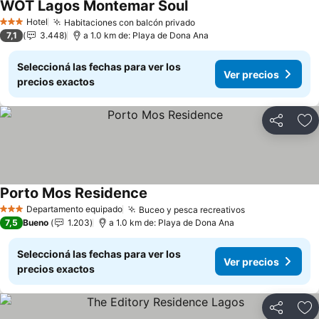
WOT Lagos Montemar Soul
Hotel
Habitaciones con balcón privado
3 Estrellas
7,1
3.448
a 1.0 km de: Playa de Dona Ana
Seleccioná las fechas para ver los
Ver precios
precios exactos
Compartir
Añ
Porto Mos Residence
Departamento equipado
Buceo y pesca recreativos
3 Estrellas
7,5
Bueno
1.203
a 1.0 km de: Playa de Dona Ana
Seleccioná las fechas para ver los
Ver precios
precios exactos
Compartir
Añ