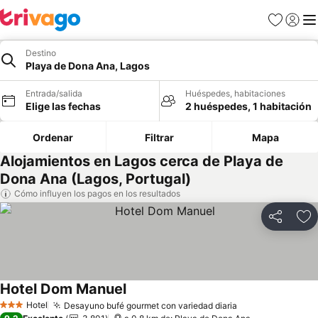
Favoritos
Iniciar 
Me
Destino
Playa de Dona Ana, Lagos
Entrada/salida
Huéspedes, habitaciones
Elige las fechas
2 huéspedes, 1 habitación
Ordenar
Filtrar
Mapa
Alojamientos en Lagos cerca de Playa de
Dona Ana (Lagos, Portugal)
Cómo influyen los pagos en los resultados
Compartir
Añ
Hotel Dom Manuel
Hotel
Desayuno bufé gourmet con variedad diaria
3 Estrellas