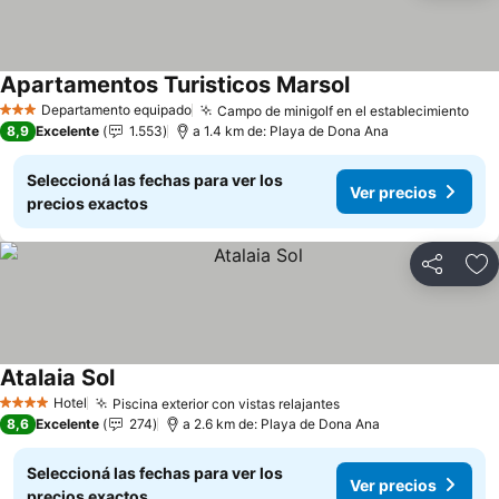
Apartamentos Turisticos Marsol
Departamento equipado
Campo de minigolf en el establecimiento
3 Estrellas
8,9
Excelente
1.553
a 1.4 km de: Playa de Dona Ana
Seleccioná las fechas para ver los
Ver precios
precios exactos
Compartir
Añ
Atalaia Sol
Hotel
Piscina exterior con vistas relajantes
4 Estrellas
8,6
Excelente
274
a 2.6 km de: Playa de Dona Ana
Seleccioná las fechas para ver los
Ver precios
precios exactos