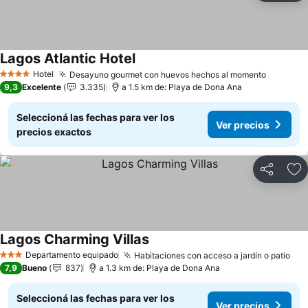
Lagos Atlantic Hotel
Hotel
Desayuno gourmet con huevos hechos al momento
4 Estrellas
9,3
Excelente
3.335
a 1.5 km de: Playa de Dona Ana
Seleccioná las fechas para ver los
Ver precios
precios exactos
Compartir
Añ
Lagos Charming Villas
Departamento equipado
Habitaciones con acceso a jardín o patio
3 Estrellas
7,9
Bueno
837
a 1.3 km de: Playa de Dona Ana
Seleccioná las fechas para ver los
Ver precios