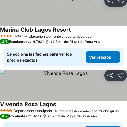
Compartir
Añ
Marina Club Lagos Resort
Hotel
Ubicación top frente al puerto deportivo
4 Estrellas
8,7
Excelente
4.763
a 2.6 km de: Playa de Dona Ana
Seleccioná las fechas para ver los
Ver precios
precios exactos
Compartir
Añ
Vivenda Rosa Lagos
Departamento equipado
Interiores decorados con mucho gusto
4 Estrellas
8,7
Excelente
444
a 1.7 km de: Playa de Dona Ana