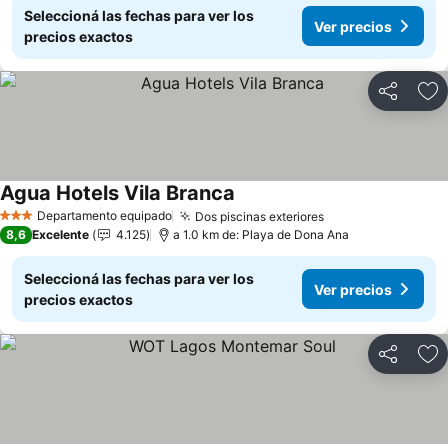
Seleccioná las fechas para ver los
Ver precios
precios exactos
Compartir
Añ
Agua Hotels Vila Branca
Departamento equipado
Dos piscinas exteriores
3 Estrellas
8,6
Excelente
4.125
a 1.0 km de: Playa de Dona Ana
Seleccioná las fechas para ver los
Ver precios
precios exactos
Compartir
Añ