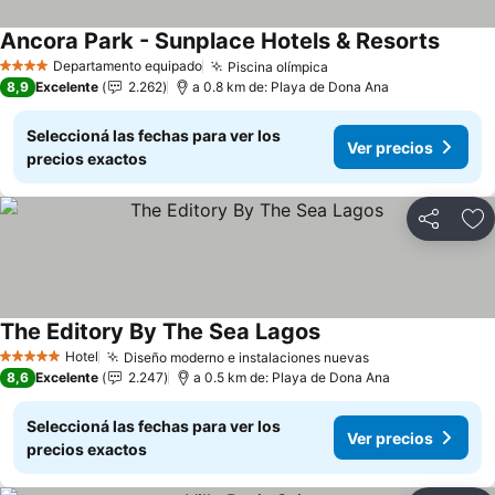
Ancora Park - Sunplace Hotels & Resorts
Departamento equipado
Piscina olímpica
4 Estrellas
8,9
Excelente
2.262
a 0.8 km de: Playa de Dona Ana
Seleccioná las fechas para ver los
Ver precios
precios exactos
Compartir
Añ
The Editory By The Sea Lagos
Hotel
Diseño moderno e instalaciones nuevas
5 Estrellas
8,6
Excelente
2.247
a 0.5 km de: Playa de Dona Ana
Seleccioná las fechas para ver los
Ver precios
precios exactos