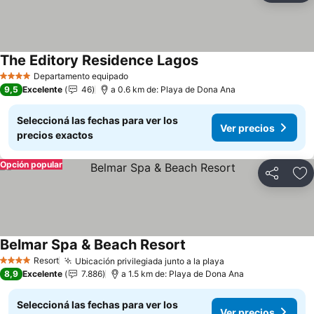
The Editory Residence Lagos
Departamento equipado
4 Estrellas
9,5
Excelente
46
a 0.6 km de: Playa de Dona Ana
Seleccioná las fechas para ver los
Ver precios
precios exactos
Opción popular
Compartir
Añ
Belmar Spa & Beach Resort
Resort
Ubicación privilegiada junto a la playa
4 Estrellas
8,9
Excelente
7.886
a 1.5 km de: Playa de Dona Ana
Seleccioná las fechas para ver los
Ver precios