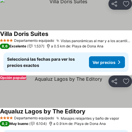
Compartir
Añ
Villa Doris Suites
Departamento equipado
Vistas panorámicas al mar y a los acantilados
4 Estrellas
8,6
Excelente
1.537
a 0.5 km de: Playa de Dona Ana
Seleccioná las fechas para ver los
Ver precios
precios exactos
Opción popular
Compartir
Añ
Aqualuz Lagos by The Editory
Departamento equipado
Masajes relajantes y baño de vapor
4 Estrellas
8,2
Muy bueno
6.104
a 0.9 km de: Playa de Dona Ana