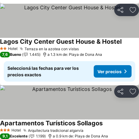
Compartir
Añ
Lagos City Center Guest House & Hostel
Hotel
Terraza en la azotea con vistas
2 Estrellas
7,6
Bueno
1.445
a 1.3 km de: Playa de Dona Ana
Seleccioná las fechas para ver los
Ver precios
precios exactos
Compartir
Añ
Apartamentos Turísticos Sollagos
Hotel
Arquitectura tradicional algarvía
3 Estrellas
9,1
Excelente
1.199
a 0.9 km de: Playa de Dona Ana