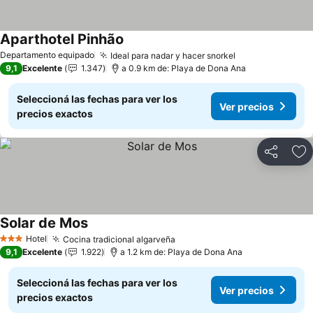
Aparthotel Pinhão
Departamento equipado
Ideal para nadar y hacer snorkel
9,1
Excelente
1.347
a 0.9 km de: Playa de Dona Ana
Seleccioná las fechas para ver los
Ver precios
precios exactos
Compartir
Añ
Solar de Mos
Hotel
Cocina tradicional algarveña
3 Estrellas
9,1
Excelente
1.922
a 1.2 km de: Playa de Dona Ana
Seleccioná las fechas para ver los
Ver precios
precios exactos