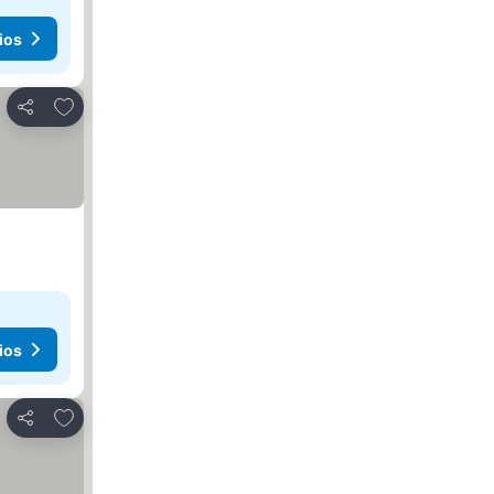
ios
Añadir a favoritos
Compartir
ios
Añadir a favoritos
Compartir