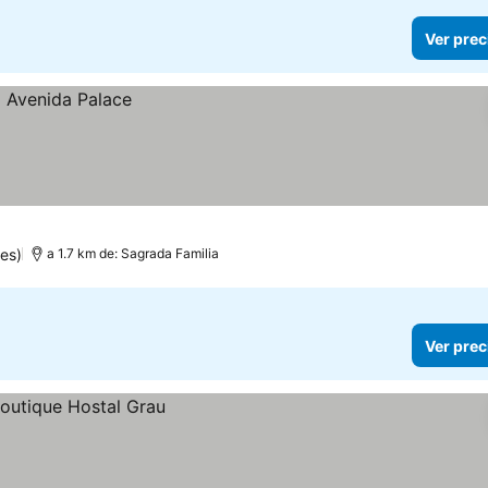
Ver prec
es)
a 1.7 km de: Sagrada Familia
Ver prec