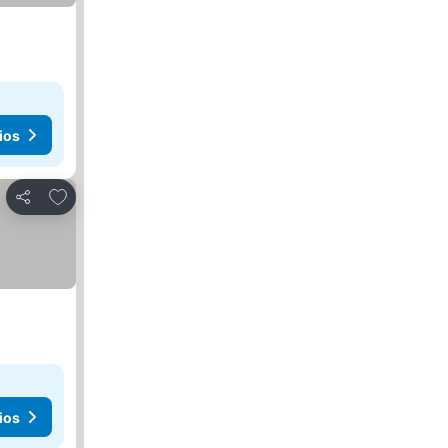
ios
Añadir a favoritos
Compartir
ios