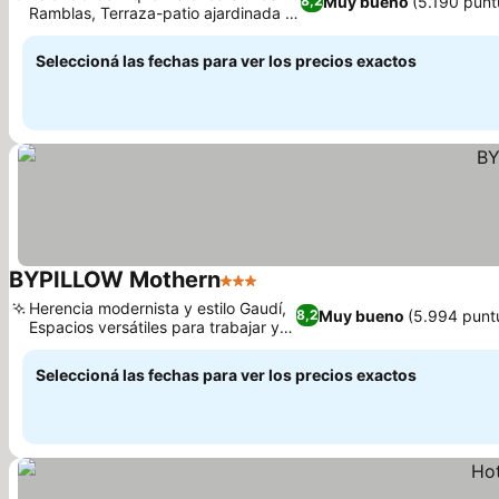
Muy bueno
(5.190 punt
8,2
Ramblas, Terraza-patio ajardinada y
apartada
Seleccioná las fechas para ver los precios exactos
BYPILLOW Mothern
3 Estrellas
Herencia modernista y estilo Gaudí,
Muy bueno
(5.994 punt
8,2
Espacios versátiles para trabajar y
relajarse
Seleccioná las fechas para ver los precios exactos