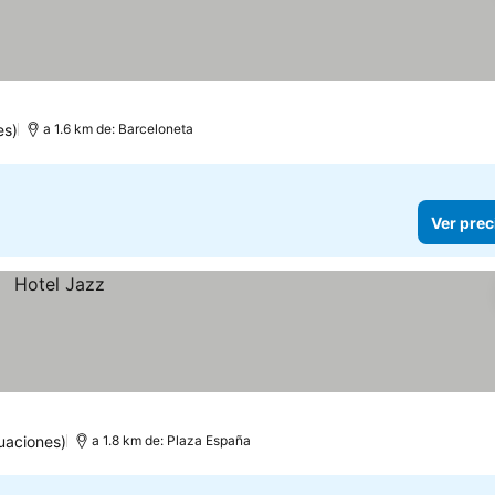
es)
a 1.6 km de: Barceloneta
Ver prec
uaciones)
a 1.8 km de: Plaza España