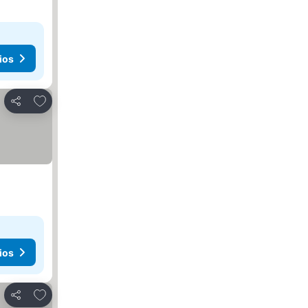
ios
Añadir a favoritos
Compartir
ios
Añadir a favoritos
Compartir