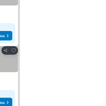
ios
Añadir a favoritos
Compartir
ios