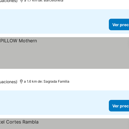
uaciones)
a 1.7 km de: Barceloneta
Ver prec
uaciones)
a 1.6 km de: Sagrada Familia
Ver prec