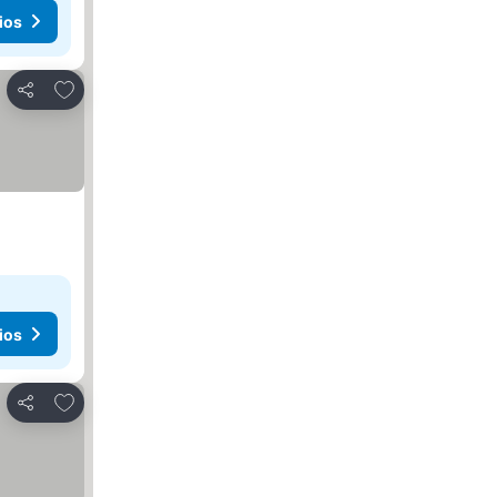
ios
Añadir a favoritos
Compartir
ios
Añadir a favoritos
Compartir