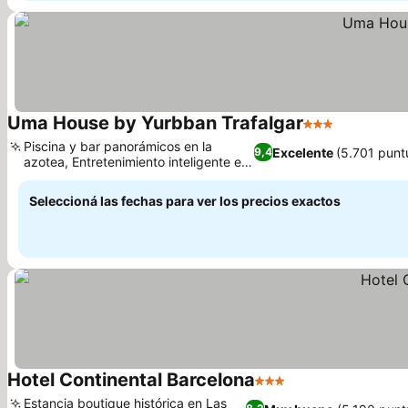
Uma House by Yurbban Trafalgar
3 Estrellas
Piscina y bar panorámicos en la
Excelente
(5.701 punt
9,4
azotea, Entretenimiento inteligente en
la habitación
Seleccioná las fechas para ver los precios exactos
Hotel Continental Barcelona
3 Estrellas
Estancia boutique histórica en Las