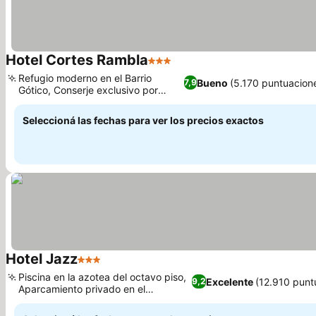
Hotel Cortes Rambla
3 Estrellas
Refugio moderno en el Barrio
Bueno
(5.170 puntuacion
7,9
Gótico, Conserje exclusivo por
WhatsApp
Seleccioná las fechas para ver los precios exactos
Hotel Jazz
3 Estrellas
Piscina en la azotea del octavo piso,
Excelente
(12.910 punt
9,2
Aparcamiento privado en el
establecimiento