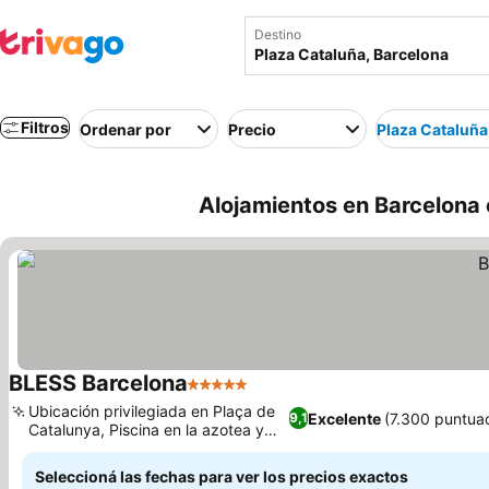
Destino
Filtros
Ordenar por
Precio
Plaza Cataluña
Alojamientos en Barcelona 
BLESS Barcelona
5 Estrellas
Ubicación privilegiada en Plaça de
Excelente
(7.300 puntua
9,1
Catalunya, Piscina en la azotea y
Skybar
Seleccioná las fechas para ver los precios exactos