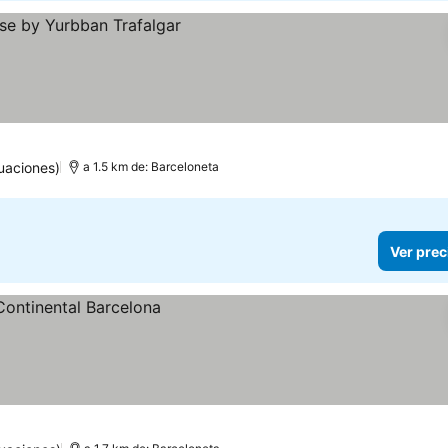
uaciones)
a 1.5 km de: Barceloneta
Ver prec