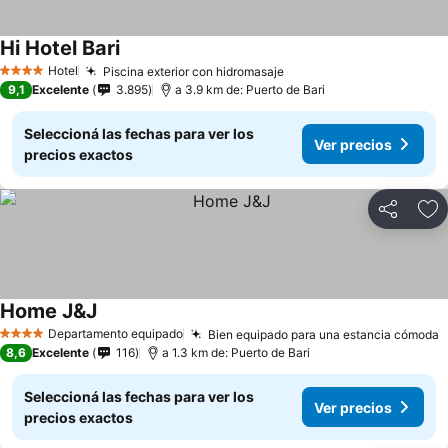
Hi Hotel Bari
Hotel
Piscina exterior con hidromasaje
4 Estrellas
9,1
Excelente
3.895
a 3.9 km de: Puerto de Bari
Seleccioná las fechas para ver los
Ver precios
precios exactos
Compartir
Añ
Home J&J
Departamento equipado
Bien equipado para una estancia cómoda
4 Estrellas
8,6
Excelente
116
a 1.3 km de: Puerto de Bari
Seleccioná las fechas para ver los
Ver precios
precios exactos