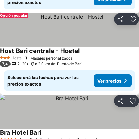
precios exactos
Opción popular
Compartir
Añ
Host Bari centrale - Hostel
Hostel
Masajes personalizados
3 Estrellas
7,4
2.120
a 2.0 km de: Puerto de Bari
Seleccioná las fechas para ver los
Ver precios
precios exactos
Compartir
Añ
Bra Hotel Bari