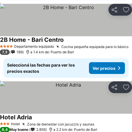
Compartir
Añ
2B Home - Bari Centro
Departamento equipado
Cocina pequeña equipada para lo básico
4 Estrellas
7,3
189
a 1.4 km de: Puerto de Bari
Seleccioná las fechas para ver los
Ver precios
precios exactos
Compartir
Añ
Hotel Adria
Hotel
Zona de bienestar con jacuzzis y saunas
3 Estrellas
8,4
Muy bueno
2.856
a 2.2 km de: Puerto de Bari