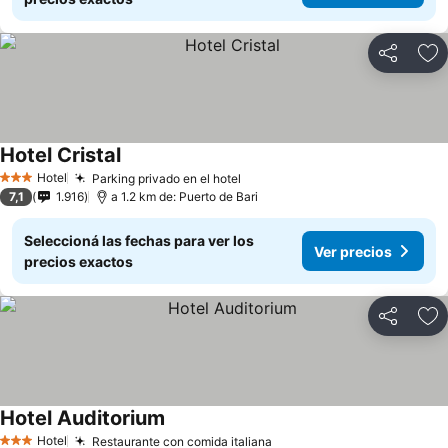
Compartir
Añ
Hotel Cristal
Hotel
Parking privado en el hotel
3 Estrellas
7,1
1.916
a 1.2 km de: Puerto de Bari
Seleccioná las fechas para ver los
Ver precios
precios exactos
Compartir
Añ
Hotel Auditorium
Hotel
Restaurante con comida italiana
3 Estrellas