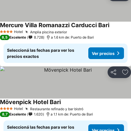
Mercure Villa Romanazzi Carducci Bari
Hotel
Amplia piscina exterior
4 Estrellas
8,5
Excelente
8.728
a 1.6 km de: Puerto de Bari
Seleccioná las fechas para ver los
Ver precios
precios exactos
Compartir
Añ
Mövenpick Hotel Bari
Hotel
Restaurante refinado y bar bistró
4 Estrellas
8,7
Excelente
1.620
a 1.1 km de: Puerto de Bari
Seleccioná las fechas para ver los
Ver precios