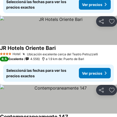
Seleccioná las fechas para ver los
Ver precios
precios exactos
Compartir
Añ
JR Hotels Oriente Bari
Hotel
Ubicación excelente cerca del Teatro Petruzzelli
4 Estrellas
8,5
Excelente
4.556
a 1.9 km de: Puerto de Bari
Seleccioná las fechas para ver los
Ver precios
precios exactos
Compartir
Añ
Contemporaneamente 147