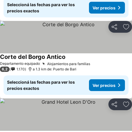
Seleccioná las fechas para ver los
Ver precios
precios exactos
Compartir
Añ
Corte del Borgo Antico
Departamento equipado
Alojamientos para familias
6,2
1.170
a 1.3 km de: Puerto de Bari
Seleccioná las fechas para ver los
Ver precios
precios exactos
Compartir
Añ