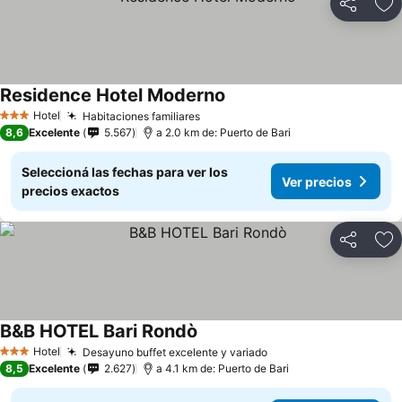
Compartir
Añ
Residence Hotel Moderno
Hotel
Habitaciones familiares
3 Estrellas
8,6
Excelente
5.567
a 2.0 km de: Puerto de Bari
Seleccioná las fechas para ver los
Ver precios
precios exactos
Compartir
Añ
B&B HOTEL Bari Rondò
Hotel
Desayuno buffet excelente y variado
3 Estrellas
8,5
Excelente
2.627
a 4.1 km de: Puerto de Bari