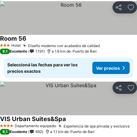
Compartir
Añ
Room 56
Hotel
Diseño moderno con acabados de calidad
3 Estrellas
9,1
Excelente
1.191
a 1.6 km de: Puerto de Bari
Seleccioná las fechas para ver los
Ver precios
precios exactos
Compartir
Añ
VIS Urban Suites&Spa
Departamento equipado
Experiencia de spa privada y exclusiva
4 Estrellas
9,1
Excelente
692
a 1.1 km de: Puerto de Bari