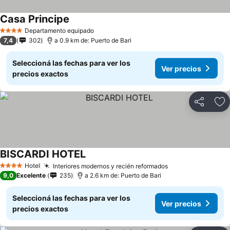
Casa Principe
Departamento equipado
4 Estrellas
7,4
302
a 0.9 km de: Puerto de Bari
Seleccioná las fechas para ver los
Ver precios
precios exactos
Compartir
Añ
BISCARDI HOTEL
Hotel
Interiores modernos y recién reformados
4 Estrellas
9,0
Excelente
235
a 2.6 km de: Puerto de Bari
Seleccioná las fechas para ver los
Ver precios
precios exactos