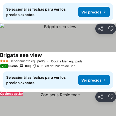
Seleccioná las fechas para ver los
Ver precios
precios exactos
Compartir
Añ
Brigata sea view
Departamento equipado
Cocina bien equipada
3 Estrellas
7,5
Bueno
106
a 0.1 km de: Puerto de Bari
Seleccioná las fechas para ver los
Ver precios
precios exactos
Opción popular
Compartir
Añ