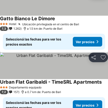
Gatto Bianco Le Dimore
Hotel
Ubicación privilegiada en el centro de Bari
3 Estrellas
7,3
1.262
a 1.5 km de: Puerto de Bari
Seleccioná las fechas para ver los
Ver precios
precios exactos
Compartir
Añ
Urban Flat Garibaldi - TimeSRL Apartments
Departamento equipado
3 Estrellas
7,2
157
a 0.7 km de: Puerto de Bari
Seleccioná las fechas para ver los
Ver precios
precios exactos