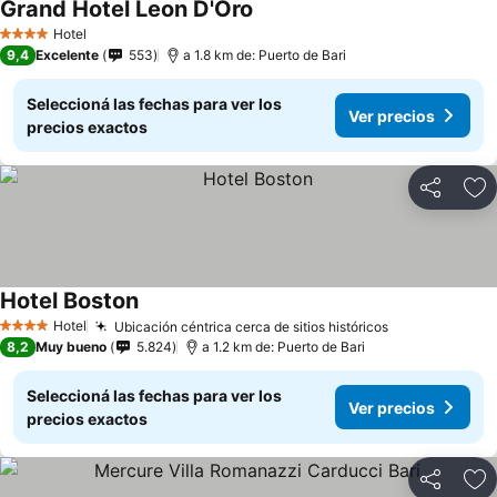
Grand Hotel Leon D'Oro
Hotel
4 Estrellas
9,4
Excelente
553
a 1.8 km de: Puerto de Bari
Seleccioná las fechas para ver los
Ver precios
precios exactos
Compartir
Añ
Hotel Boston
Hotel
Ubicación céntrica cerca de sitios históricos
4 Estrellas
8,2
Muy bueno
5.824
a 1.2 km de: Puerto de Bari
Seleccioná las fechas para ver los
Ver precios
precios exactos
Compartir
Añ