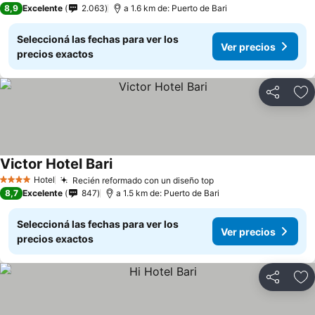
8,9
Excelente
2.063
a 1.6 km de: Puerto de Bari
Seleccioná las fechas para ver los
Ver precios
precios exactos
Compartir
Añ
Victor Hotel Bari
Hotel
Recién reformado con un diseño top
4 Estrellas
8,7
Excelente
847
a 1.5 km de: Puerto de Bari
Seleccioná las fechas para ver los
Ver precios
precios exactos
Compartir
Añ