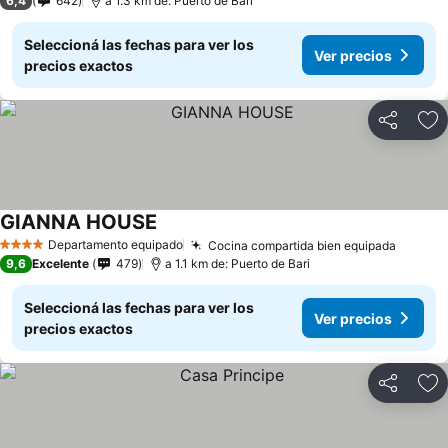
6,4
642
a 1.3 km de: Puerto de Bari
Seleccioná las fechas para ver los
Ver precios
precios exactos
Compartir
Añ
GIANNA HOUSE
Departamento equipado
Cocina compartida bien equipada
4 Estrellas
9,6
Excelente
479
a 1.1 km de: Puerto de Bari
Seleccioná las fechas para ver los
Ver precios
precios exactos
Compartir
Añ