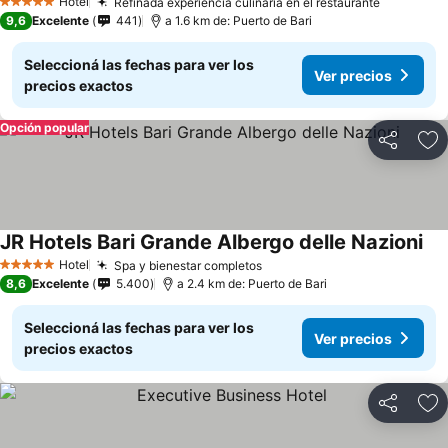
Hotel
Refinada experiencia culinaria en el restaurante
5 Estrellas
9,6
Excelente
441
a 1.6 km de: Puerto de Bari
Seleccioná las fechas para ver los
Ver precios
precios exactos
Opción popular
Compartir
Añ
JR Hotels Bari Grande Albergo delle Nazioni
Hotel
Spa y bienestar completos
5 Estrellas
8,6
Excelente
5.400
a 2.4 km de: Puerto de Bari
Seleccioná las fechas para ver los
Ver precios
precios exactos
Compartir
Añ