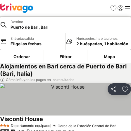
Favoritos
Iniciar 
Me
Destino
Puerto de Bari, Bari
Entrada/salida
Huéspedes, habitaciones
Elige las fechas
2 huéspedes, 1 habitación
Ordenar
Filtrar
Mapa
Alojamientos en Bari cerca de Puerto de Bari
(Bari, Italia)
Cómo influyen los pagos en los resultados
Compartir
Añ
Visconti House
Departamento equipado
Cerca de la Estación Central de Bari
3 Estrellas