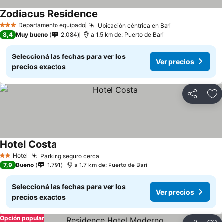
Zodiacus Residence
Departamento equipado
Ubicación céntrica en Bari
3 Estrellas
8,4
Muy bueno
2.084
a 1.5 km de: Puerto de Bari
Seleccioná las fechas para ver los
Ver precios
precios exactos
Compartir
Añ
Hotel Costa
Hotel
Parking seguro cerca
2 Estrellas
7,9
Bueno
1.791
a 1.7 km de: Puerto de Bari
Seleccioná las fechas para ver los
Ver precios
precios exactos
Opción popular