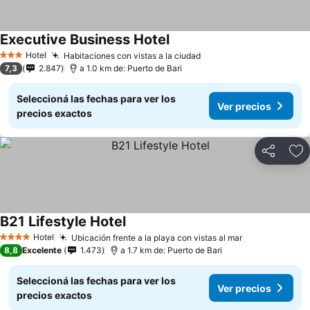
Executive Business Hotel
Hotel
Habitaciones con vistas a la ciudad
3 Estrellas
7,3
2.847
a 1.0 km de: Puerto de Bari
Seleccioná las fechas para ver los
Ver precios
precios exactos
Compartir
Añ
B21 Lifestyle Hotel
Hotel
Ubicación frente a la playa con vistas al mar
4 Estrellas
8,8
Excelente
1.473
a 1.7 km de: Puerto de Bari
Seleccioná las fechas para ver los
Ver precios
precios exactos