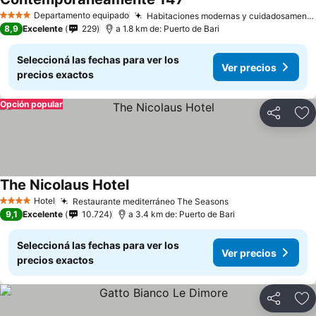
Departamento equipado
Habitaciones modernas y cuidadosamente diseñadas
4 Estrellas
8,9
Excelente
229
a 1.8 km de: Puerto de Bari
Seleccioná las fechas para ver los
Ver precios
precios exactos
Opción popular
Compartir
Añ
The Nicolaus Hotel
Hotel
Restaurante mediterráneo The Seasons
4 Estrellas
9,1
Excelente
10.724
a 3.4 km de: Puerto de Bari
Seleccioná las fechas para ver los
Ver precios
precios exactos
Compartir
Añ