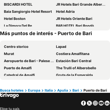
BISCARDI HOTEL
JR Hotels Bari Grande Albergo delle Nazioni
Baia Sangiorgio Hotel Resort
Hotel Adria
Hotel Boston
JR Hotels Oriente Bari
La Dimora Del Re
B&B HOTEL Bari Rondò
Más puntos de interés - Puerto de Bari
Hotel Majesty Bari
Grand Hotel Leon D'Oro
Mövenpick Hotel Bari
Barion Hotel
Centro storico
Lapad
Hotel HR
Hi Hotel Bari
Murat
Costiera Amalfitana
Residence Hotel Moderno
San Nicola D'Amare
Aeropuerto de Bari - Palese Karol Wojtyla
Estación Bari Central
Hotel Riva Del Sole
UNA HOTELS Regina Bari
Puerto de Amalfi
The Trulli of Alberobello
Mercure Villa Romanazzi Carducci Bari
Hotel Costa
Catedral de Amalfi
Gruta de la Esmeralda
Hotel Auditorium
Victor Hotel Bari
Stazione Ferroviaria di Bitonto
Centro Storico
Alta Dimora
Hotel de Rossi
Marina di Pulsano
Punta Prosciutto beach
Busca hoteles
Europa
Italia
Apulia
Bari
Puerto de Bari
San Foca Centro
Centro storico
Facebook
Twitter
Insta
Yo
Porto di Salerno
Casco Antiguo
Elige tu país