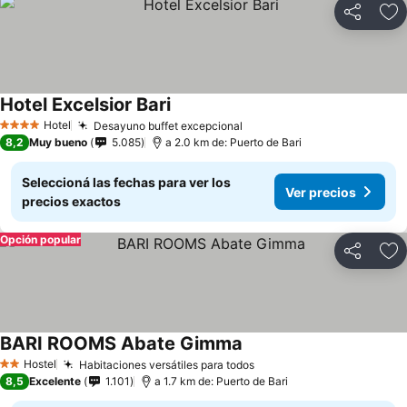
Compartir
Añ
Hotel Excelsior Bari
Hotel
Desayuno buffet excepcional
4 Estrellas
8,2
Muy bueno
5.085
a 2.0 km de: Puerto de Bari
Seleccioná las fechas para ver los
Ver precios
precios exactos
Opción popular
Compartir
Añ
BARI ROOMS Abate Gimma
Hostel
Habitaciones versátiles para todos
2 Estrellas
8,5
Excelente
1.101
a 1.7 km de: Puerto de Bari