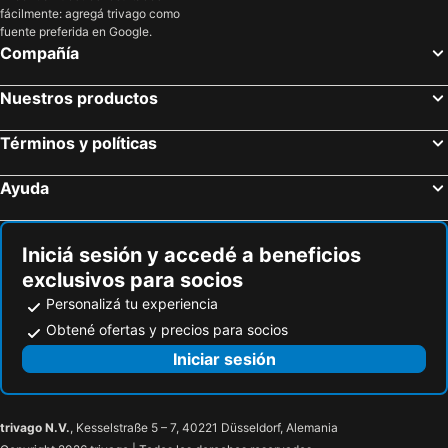
fácilmente: agregá trivago como
Montreux Choral Festival
Swiss National Brass Band Championships
fuente preferida en Google.
Compañía
Montreux Miniature Show
Montreux-Rochers de Naye Walk
Montreux Jazz Festival
Village de Noël
Nuestros productos
Castillo de Chillon
Monumento a Charlie Chaplin
Fun Planet
Swiss Vapeur Parc
Términos y políticas
Vineyard Terraces - Lavaux
Leman-Forest
Ayuda
Gran Santo
Hostal de la Cruz Blanca
Leysin Oxygène des Alpes
Torgon
Iniciá sesión y accedé a beneficios
Golf du Gouverneur
Swissman Xtreme Triathlon
exclusivos para socios
Florissimo
Termas de Pré
Personalizá tu experiencia
Zürcher Theater Spektakel
Feldsee
Obtené ofertas y precios para socios
La Rosaleda
Sacro Monte
Iniciar sesión
Mirande
Museo Aathal
Sasso del Ferro
Gryphenhübeli
trivago N.V.
, Kesselstraße 5 – 7, 40221 Düsseldorf, Alemania
Villa del Balbianello
Parque de Parilly