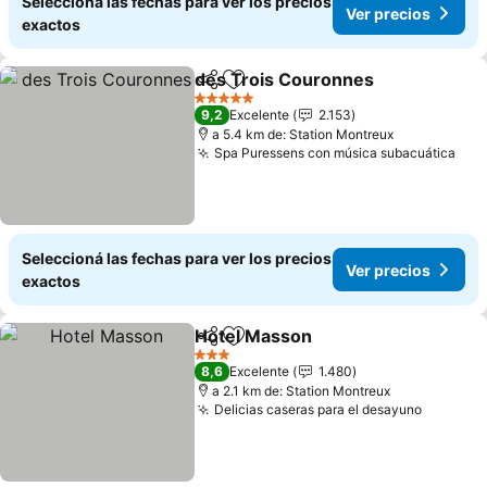
Seleccioná las fechas para ver los precios
Ver precios
exactos
des Trois Couronnes
Compartir
Añadir a favoritos
5 Estrellas
9,2
Excelente
2.153
a 5.4 km de: Station Montreux
Spa Puressens con música subacuática
Seleccioná las fechas para ver los precios
Ver precios
exactos
Hotel Masson
Compartir
Añadir a favoritos
3 Estrellas
8,6
Excelente
1.480
a 2.1 km de: Station Montreux
Delicias caseras para el desayuno