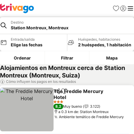
Favoritos
Iniciar 
Me
Destino
Station Montreux, Montreux
Entrada/salida
Huéspedes, habitaciones
Elige las fechas
2 huéspedes, 1 habitación
Ordenar
Filtrar
Mapa
Alojamientos en Montreux cerca de Station
Montreux (Montreux, Suiza)
Cómo influyen los pagos en los resultados
The Freddie Mercury
Compartir
Añadir a favoritos
Hotel
3 Estrellas
8,2
Muy bueno
3.122
a 0.3 km de: Station Montreux
Ambiente temático de Freddie Mercury