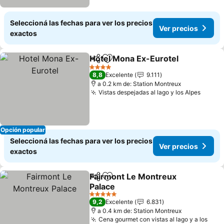
Seleccioná las fechas para ver los precios
Ver precios
exactos
Hotel Mona Ex-Eurotel
Compartir
Añadir a favoritos
4 Estrellas
8,8
Excelente
9.111
a 0.2 km de: Station Montreux
Vistas despejadas al lago y los Alpes
Opción popular
Seleccioná las fechas para ver los precios
Ver precios
exactos
Fairmont Le Montreux
Compartir
Añadir a favoritos
Palace
5 Estrellas
9,2
Excelente
6.831
a 0.4 km de: Station Montreux
Cena gourmet con vistas al lago y a los