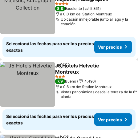
Collection
4 Estrellas
8,8
Excelente
5.861
a 0.0 km de: Station Montreux
Ubicación inmejorable junto al lago y la
estación
Seleccioná las fechas para ver los precios
Ver precios
exactos
J5 Hotels Helvetie
Compartir
Añadir a favoritos
Montreux
3 Estrellas
7,9
Bueno
4.496
a 0.6 km de: Station Montreux
Vistas panorámicas desde la terraza de la 6ª
planta
Seleccioná las fechas para ver los precios
Ver precios
exactos