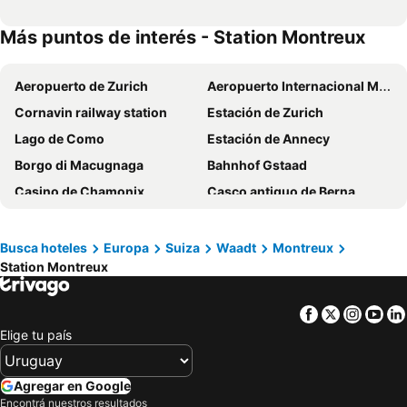
Más puntos de interés - Station Montreux
Aeropuerto de Zurich
Aeropuerto Internacional Milán Malpensa “Silvio Berlusconi”
Cornavin railway station
Estación de Zurich
Lago de Como
Estación de Annecy
Borgo di Macugnaga
Bahnhof Gstaad
Casino de Chamonix
Casco antiguo de Berna
Station Montreux
Aeropuerto Internacional de Ginebra
Estación Central de Berna
Piscine-Patinoire Jean Régis
Busca hoteles
Europa
Suiza
Waadt
Montreux
Station Montreux
Puente cubierto Kapellbrücke
Lausanne Marathon
Oeschinensee
Visite guidée de la Vieille Ville de Genève
Facebook
Twitter
Insta
Yo
Museo de Historia
Barfüsserplatz
Elige tu país
Lindenhof
Gare de la Part-Dieu
Aero Club Como
Mercado de Navidad Montreux
Agregar en Google
Museo de Montreux
Montreux Art Gallery
Encontrá nuestros resultados