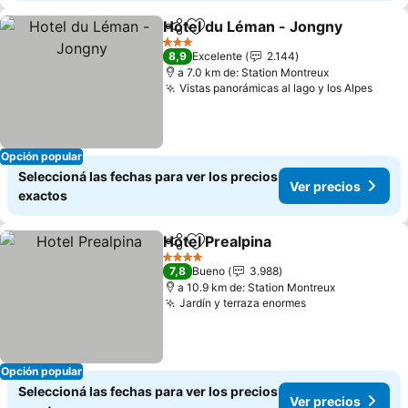
Hotel du Léman - Jongny
Compartir
Añadir a favoritos
3 Estrellas
8,9
Excelente
2.144
a 7.0 km de: Station Montreux
Vistas panorámicas al lago y los Alpes
Opción popular
Seleccioná las fechas para ver los precios
Ver precios
exactos
Hotel Prealpina
Compartir
Añadir a favoritos
4 Estrellas
7,8
Bueno
3.988
a 10.9 km de: Station Montreux
Jardín y terraza enormes
Opción popular
Seleccioná las fechas para ver los precios
Ver precios