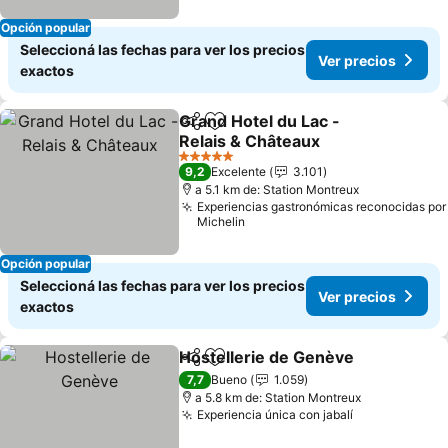
Opción popular
Seleccioná las fechas para ver los precios
Ver precios
exactos
Grand Hotel du Lac -
Compartir
Añadir a favoritos
Relais & Châteaux
5 Estrellas
9,2
Excelente
3.101
a 5.1 km de: Station Montreux
Experiencias gastronómicas reconocidas por
Michelin
Opción popular
Seleccioná las fechas para ver los precios
Ver precios
exactos
Hostellerie de Genève
Compartir
Añadir a favoritos
7,7
Bueno
1.059
a 5.8 km de: Station Montreux
Experiencia única con jabalí