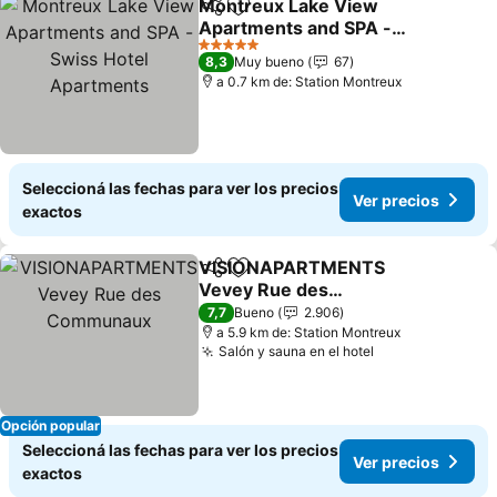
Montreux Lake View
Compartir
Añadir a favoritos
Apartments and SPA -
Swiss Hotel Apartments
5 Estrellas
8,3
Muy bueno
67
a 0.7 km de: Station Montreux
Seleccioná las fechas para ver los precios
Ver precios
exactos
VISIONAPARTMENTS
Compartir
Añadir a favoritos
Vevey Rue des
Communaux
7,7
Bueno
2.906
a 5.9 km de: Station Montreux
Salón y sauna en el hotel
Opción popular
Seleccioná las fechas para ver los precios
Ver precios
exactos