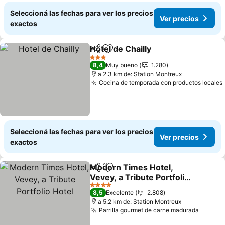
Seleccioná las fechas para ver los precios
Ver precios
exactos
Hotel de Chailly
Compartir
Añadir a favoritos
3 Estrellas
8,4
Muy bueno
1.280
a 2.3 km de: Station Montreux
Cocina de temporada con productos locales
Seleccioná las fechas para ver los precios
Ver precios
exactos
Modern Times Hotel,
Compartir
Añadir a favoritos
Vevey, a Tribute Portfolio
Hotel
4 Estrellas
8,5
Excelente
2.808
a 5.2 km de: Station Montreux
Parrilla gourmet de carne madurada