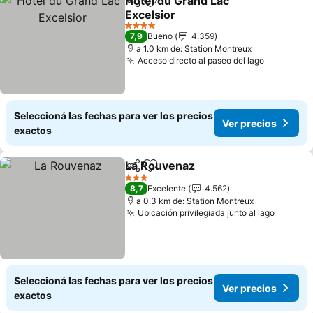
Hôtel du Grand Lac
Compartir
Añadir a favoritos
Excelsior
4 Estrellas
7,9
Bueno
4.359
a 1.0 km de: Station Montreux
Acceso directo al paseo del lago
Seleccioná las fechas para ver los precios
Ver precios
exactos
La Rouvenaz
Compartir
Añadir a favoritos
3 Estrellas
8,7
Excelente
4.562
a 0.3 km de: Station Montreux
Ubicación privilegiada junto al lago
Seleccioná las fechas para ver los precios
Ver precios
exactos