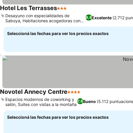
Hotel Les Terrasses
3 Estrellas
Ver precios
Desayuno con especialidades de
Excelente
(2.712 pun
8,8
Saboya, Habitaciones acogedoras con
Ver precios
estilo de montaña
Seleccioná las fechas para ver los precios exactos
Novotel Annecy Centre
4 Estrellas
Ver precios
Espacios modernos de coworking y
Bueno
(5.112 puntuacion
7,8
salón, Suites con vistas a la montaña
Ver precios
Seleccioná las fechas para ver los precios exactos