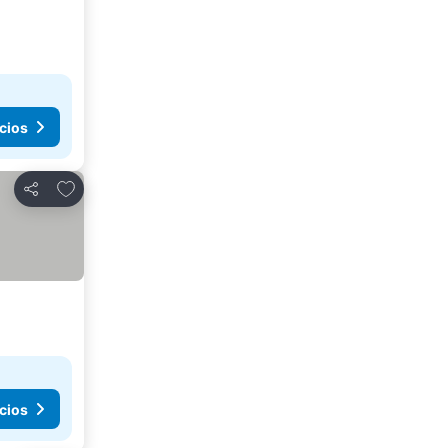
cios
Añadir a favoritos
Compartir
cios