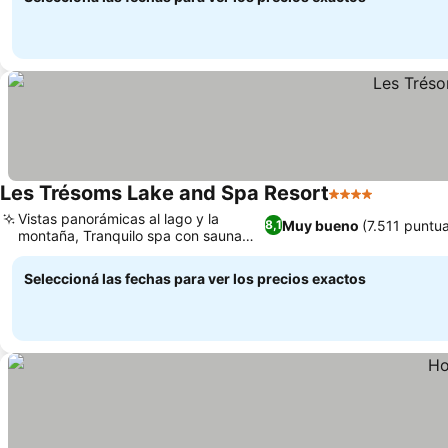
Les Trésoms Lake and Spa Resort
4 Estrellas
Ver preci
Vistas panorámicas al lago y la
Muy bueno
(7.511 puntu
8,1
montaña, Tranquilo spa con sauna
Ver precios
frente al lago
Seleccioná las fechas para ver los precios exactos