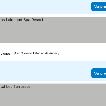
Ver pre
os
aciones)
a 1.9 km de: Estación de Annecy
Ver pre