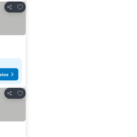
Añadir a favoritos
Compartir
cios
Añadir a favoritos
Compartir