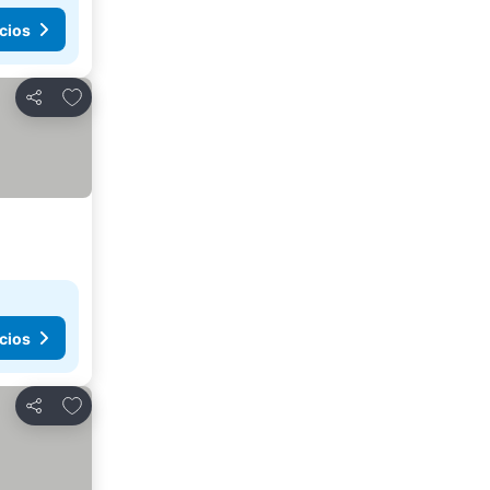
cios
Añadir a favoritos
Compartir
cios
Añadir a favoritos
Compartir