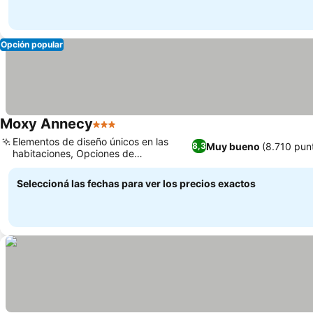
Opción popular
Moxy Annecy
3 Estrellas
Ver precios
Elementos de diseño únicos en las
Muy bueno
(8.710 pun
8,3
habitaciones, Opciones de
Ver precios
aparcamiento cómodas
Seleccioná las fechas para ver los precios exactos