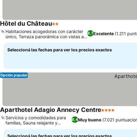
Hôtel du Château
2 Estrellas
Ver precios
Habitaciones acogedoras con carácter
Excelente
(1.211 pun
8,7
único, Terraza panorámica con vistas a
Ver precios
la ciudad
Seleccioná las fechas para ver los precios exactos
Opción popular
Aparthotel Adagio Annecy Centre
4 Estrellas
Ver prec
Servicios y comodidades para
Muy bueno
(7.021 puntuacio
8,4
familias, Sauna relajante y
Ver precios
gimnasio
Seleccioná las fechas para ver los precios exactos