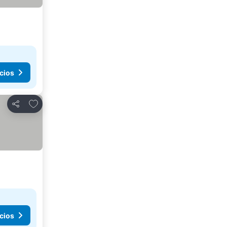
cios
Añadir a favoritos
Compartir
cios