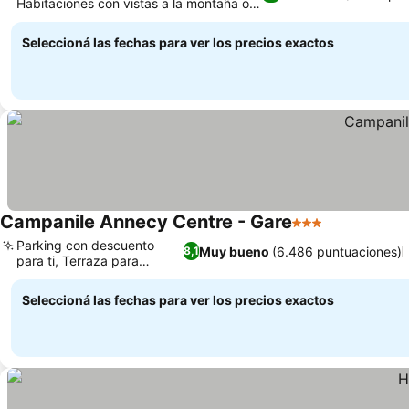
Habitaciones con vistas a la montaña o a
Ver precios
la ciudad
Seleccioná las fechas para ver los precios exactos
Campanile Annecy Centre - Gare
3 Estrellas
Ver precios
Parking con descuento
Muy bueno
(6.486 puntuaciones)
8,1
para ti, Terraza para
Ver precios
relajarte
Seleccioná las fechas para ver los precios exactos