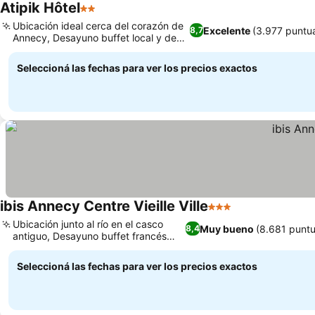
Atipik Hôtel
2 Estrellas
Ver precios
Ubicación ideal cerca del corazón de
Excelente
(3.977 puntu
8,7
Annecy, Desayuno buffet local y de
Ver precios
calidad
Seleccioná las fechas para ver los precios exactos
ibis Annecy Centre Vieille Ville
3 Estrellas
Ver precios
Ubicación junto al río en el casco
Muy bueno
(8.681 puntu
8,4
antiguo, Desayuno buffet francés
Ver precios
recién hecho
Seleccioná las fechas para ver los precios exactos