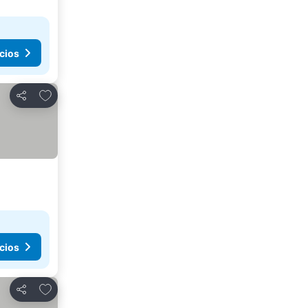
cios
Añadir a favoritos
Compartir
cios
Añadir a favoritos
Compartir