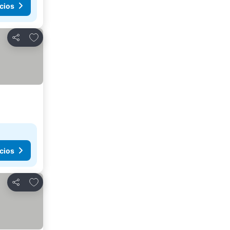
cios
Añadir a favoritos
Compartir
cios
Añadir a favoritos
Compartir