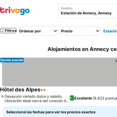
Destino
Filtros
Ordenar por
Precio
Estaci
Alojamientos en Annecy ce
Opción popular
Hôtel des Alpes
2 Estrellas
Ver precios
Desayuno variado dulce y salado,
Excelente
(8.823 puntua
8,7
Ubicación ideal cerca del corazón de
Ver precios
Annecy
Seleccioná las fechas para ver los precios exactos