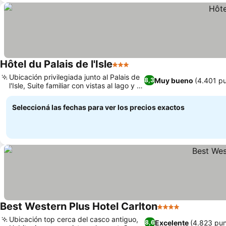
Hôtel du Palais de l'Isle
3 Estrellas
Ver precios
Ubicación privilegiada junto al Palais de
Muy bueno
(4.401 p
8,3
l'Isle, Suite familiar con vistas al lago y a
Ver precios
la montaña
Seleccioná las fechas para ver los precios exactos
Best Western Plus Hotel Carlton
4 Estrellas
Ver precios
Ubicación top cerca del casco antiguo,
Excelente
(4.823 pun
8,6