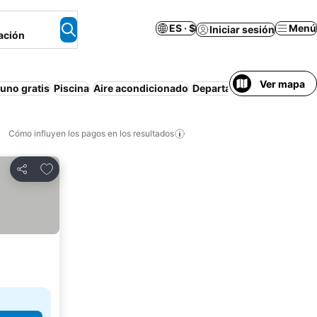
ES · $
Menú
Iniciar sesión
ación
Ver mapa
uno gratis
Piscina
Aire acondicionado
Departamento equipado
Cómo influyen los pagos en los resultados
Añadir a favoritos
Compartir