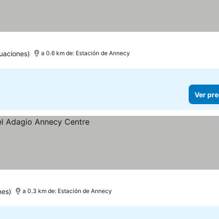
tuaciones)
a 0.6 km de: Estación de Annecy
Ver pre
ios
nes)
a 0.3 km de: Estación de Annecy