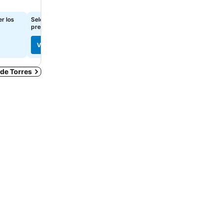
r los
Seleccioná las fechas para ver los
Seleccioná las fechas para
precios exactos
precios exactos
Ver precios
Ver precios
 de Torres