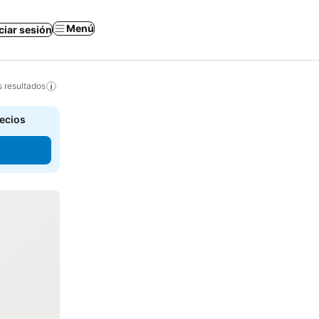
Menú
iciar sesión
s resultados
recios