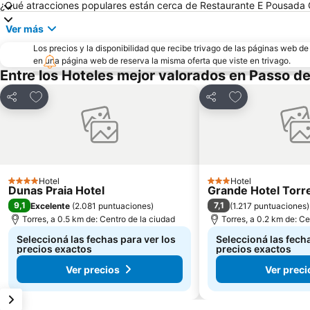
¿Qué atracciones populares están cerca de Restaurante E Pousada
Ver más
Los precios y la disponibilidad que recibe trivago de las páginas web d
en una página web de reserva la misma oferta que viste en trivago.
Entre los Hoteles mejor valorados en Passo de
Añadir a favoritos
Añadir a favori
Compartir
Compartir
Hotel
Hotel
4 Estrellas
3 Estrellas
Dunas Praia Hotel
Grande Hotel Torr
9,1
7,1
Excelente
(
2.081 puntuaciones
)
(
1.217 puntuaciones
)
Torres, a 0.5 km de: Centro de la ciudad
Torres, a 0.2 km de: Ce
Seleccioná las fechas para ver los
Seleccioná las fecha
precios exactos
precios exactos
Ver precios
Ver preci