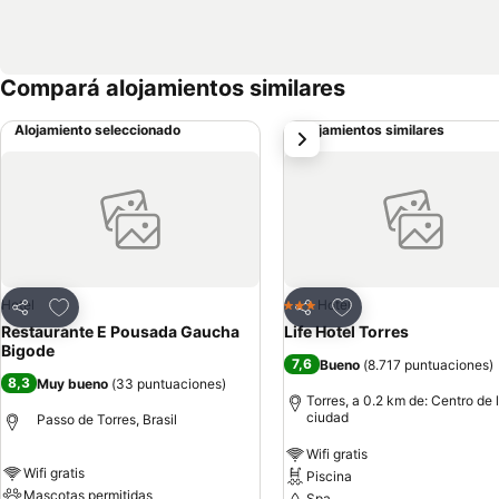
Compará alojamientos similares
Alojamiento seleccionado
Alojamientos similares
siguiente
Añadir a favoritos
Añadir a favoritos
Hotel
Hotel
3 Estrellas
Compartir
Compartir
Restaurante E Pousada Gaucha
Life Hotel Torres
Bigode
7,6
Bueno
(
8.717 puntuaciones
)
8,3
Muy bueno
(
33 puntuaciones
)
Torres, a 0.2 km de: Centro de 
ciudad
Passo de Torres, Brasil
Wifi gratis
Wifi gratis
Piscina
Mascotas permitidas
Spa