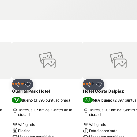
Añadir a favoritos
Añadir a favoritos
Hotel
Hotel
4 Estrellas
3 Estrellas
Compartir
Compartir
Guarita Park Hotel
Hotel Costa Dalpiaz
7,8
8,1
Bueno
(
3.895 puntuaciones
)
Muy bueno
(
2.897 puntua
la
Torres, a 1.7 km de: Centro de la
Torres, a 0.7 km de: Centro 
ciudad
ciudad
Wifi gratis
Wifi gratis
Piscina
Estacionamiento
Mascotas permitidas
Mascotas permitidas