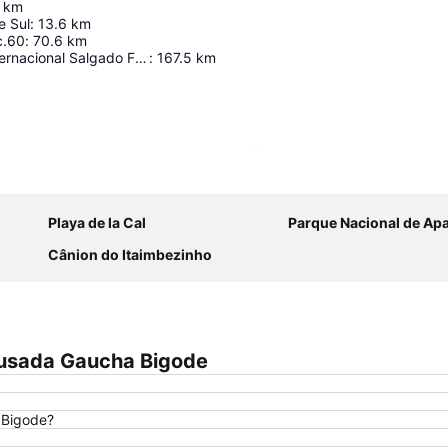
km
e Sul
:
13.6
km
c.60
:
70.6
km
Aeropuerto Internacional Salgado Filho
:
167.5
km
Ampliar mapa
Playa de la Cal
Parque Nacional de Aparados da Serra
Cânion do Itaimbezinho
ousada Gaucha Bigode
 Bigode?