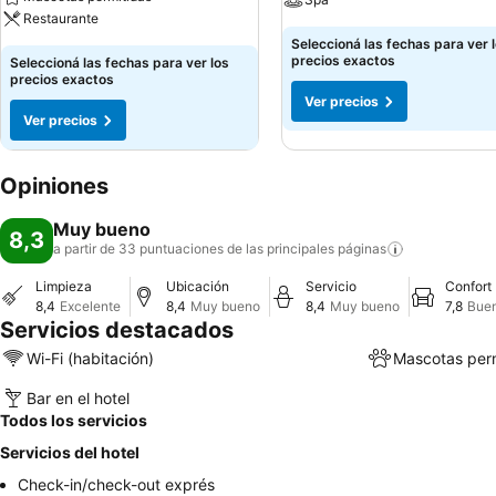
Restaurante
Seleccioná las fechas para ver 
precios exactos
Seleccioná las fechas para ver los
precios exactos
Ver precios
Ver precios
Opiniones
Muy bueno
8,3
a partir de 33 puntuaciones de las principales
páginas
Limpieza
Ubicación
Servicio
Confort
8,4
Excelente
8,4
Muy bueno
8,4
Muy bueno
7,8
Bue
Servicios destacados
Wi-Fi (habitación)
Mascotas perm
Bar en el hotel
Todos los servicios
Servicios del hotel
Check-in/check-out exprés