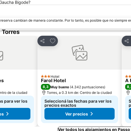
 Gaucha Bigode?
e reserva cambian de manera constante. Por lo tanto, es posible que no siempre 
 Torres
tos
Añadir a favoritos
Compartir
Com
Hotel
3 Estrellas
2 E
es
Farol Hotel
A 
8,3
8,
Muy bueno
(
4.342 puntuaciones
)
ntro de la ciudad
Torres, a 0.3 km de: Centro de la ciudad
s para ver los
Seleccioná las fechas para ver los
S
precios exactos
p
os
Ver precios
Ver todos los alojamientos en Passo