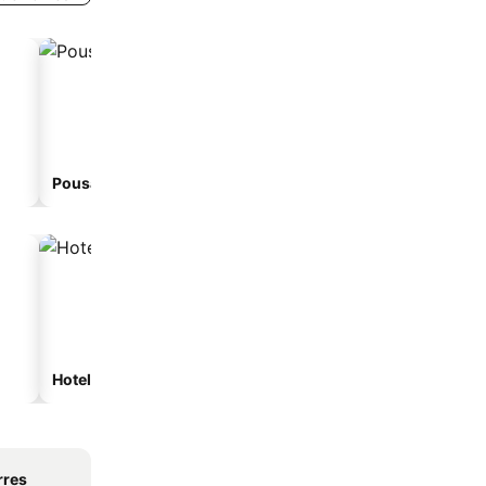
Pousada
Hoteles de playa
Hoteles con estacionam
rres