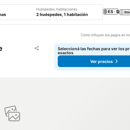
Huéspedes, habitaciones
ES · $
In
chas
2 huéspedes, 1 habitación
Cómo influyen los pagos en lo
e
Añadir a favoritos
Seleccioná las fechas para ver los p
Compartir
exactos
Ver precios