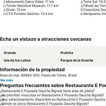
Monumento Salva Vidas
:
11
km
Torre Sul
:
13.5
Torres Historical Museum
:
11.7
km
Filhote da Torr
Gruta
:
12
km
Cresciúma De
CTG Porteira Gaúcha
:
12.4
km
Echa un vistazo a atracciones cercanas
Grande
Prainha
Isla de los Lobos
Parque de la Guarita
Información de la propiedad
Rosa do mar, 88980-000, Passo de Torres, Brasil
Ver más
Preguntas frecuentes sobre Restaurante E P
¿Restaurante E Pousada Gaucha Bigode tiene área de pileta?
¿Se permiten mascotas en Restaurante E Pousada Gaucha Bigode?
¿Hay estacionamiento disponible en Restaurante E Pousada Gaucha
¿Dónde se ubica Restaurante E Pousada Gaucha Bigode?