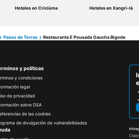
Hoteles en Criciúma
Hoteles en Xangri-lá
Passo de Torres
Restaurante E Pousada Gaucha Bigode
rminos y políticas
I
rminos y condiciones
formación legal
iso de privacidad
formación sobre DSA
eferencias de las cookies
ograma de divulgación de vulnerabilidades
triva
yuda
Copyr