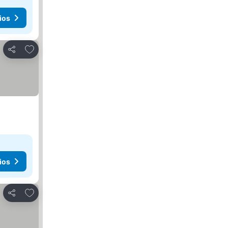
ios
Añadir a favoritos
Compartir
ios
Añadir a favoritos
Compartir