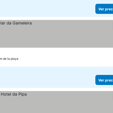
Ver prec
m de la playa
Ver prec