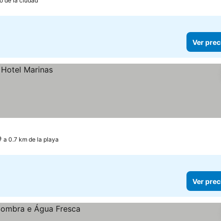
o de la ciudad
Ver prec
a 0.7 km de la playa
Ver prec