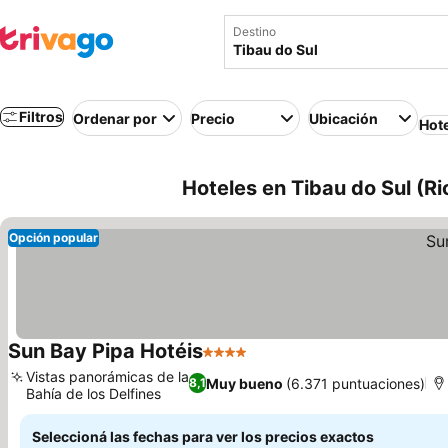
Destino
Filtros
Ordenar por
Precio
Ubicación
Hot
Hoteles en Tibau do Sul (Ri
Opción popular
Sun Bay Pipa Hotéis
4 Estrellas
Vistas panorámicas de la
Muy bueno
(6.371 puntuaciones)
8,1
Bahía de los Delfines
Seleccioná las fechas para ver los precios exactos