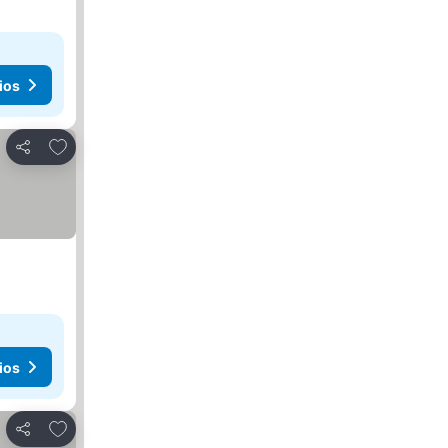
ios
Añadir a favoritos
Compartir
ios
Añadir a favoritos
Compartir