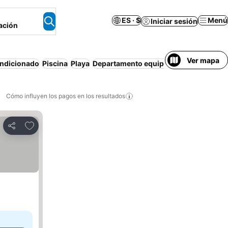
ES · $
Menú
Iniciar sesión
ación
Ver mapa
ondicionado
Piscina
Playa
Departamento equipado
Estacionamie
Cómo influyen los pagos en los resultados
Añadir a favoritos
Compartir