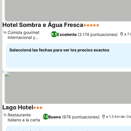
Hotel Sombra e Água Fresca
5 Estrellas
Comida gourmet
Excelente
(3.174 puntuaciones)
9,5
a 7.
internacional y
regional
Seleccioná las fechas para ver los precios exactos
Lago Hotel
3 Estrellas
Restaurante
Bueno
(976 puntuaciones)
7,6
a 1.3 km de: Ce
italiano a la carta