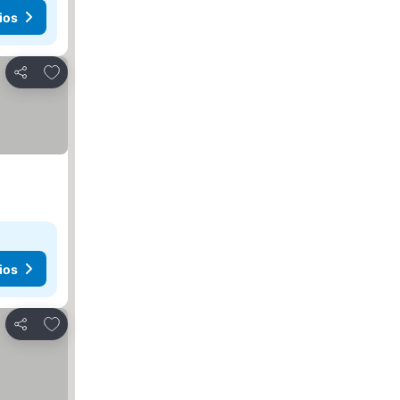
ios
Añadir a favoritos
Compartir
ios
Añadir a favoritos
Compartir