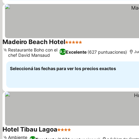
Madeiro Beach Hotel
5 Estrellas
Restaurante Boho con el
Excelente
(627 puntuaciones)
9,2
Ju
chef David Mansaud
Seleccioná las fechas para ver los precios exactos
Hotel Tibau Lagoa
4 Estrellas
Ambiente