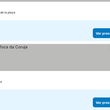
de la playa
Ver prec
ya
Ver prec