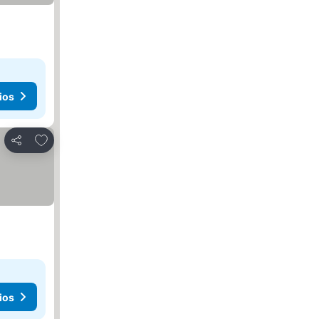
ios
Añadir a favoritos
Compartir
ios