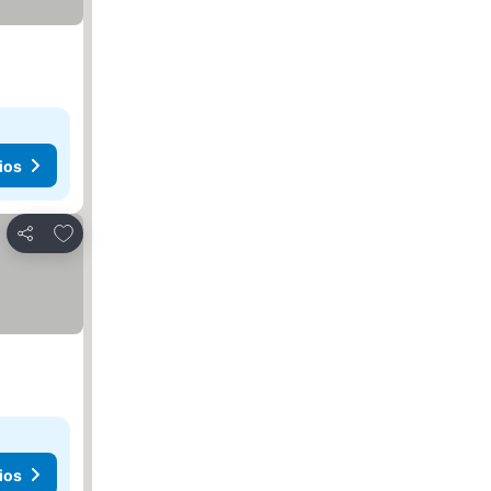
ios
Añadir a favoritos
Compartir
ios