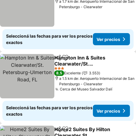
a 1.7 km de: Aeropuerto Internacional de San
Petersburgo - Clearwater
Seleccioná las fechas para ver los precios
Ver precios
exactos
Hampton Inn & Suites
Compartir
Añadir a favoritos
Clearwater/St.
Petersburg-Ulmerton
3 Estrellas
8,5
Excelente
3.553
Road, FL
a 1.5 km de: Aeropuerto Internacional de San
Petersburgo - Clearwater
Cerca del Museo Salvador Dalí
Seleccioná las fechas para ver los precios
Ver precios
exactos
Home2 Suites By Hilton
Compartir
Añadir a favoritos
Clearwater St.