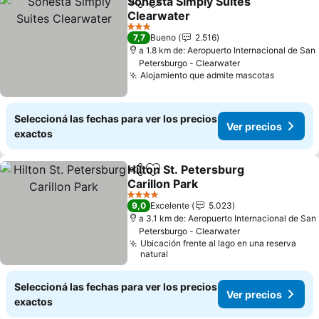
Sonesta Simply Suites
Compartir
Añadir a favoritos
Clearwater
3 Estrellas
7,7
Bueno
2.516
a 1.8 km de: Aeropuerto Internacional de San
Petersburgo - Clearwater
Alojamiento que admite mascotas
Seleccioná las fechas para ver los precios
Ver precios
exactos
Hilton St. Petersburg
Compartir
Añadir a favoritos
Carillon Park
4 Estrellas
9,0
Excelente
5.023
a 3.1 km de: Aeropuerto Internacional de San
Petersburgo - Clearwater
Ubicación frente al lago en una reserva
natural
Seleccioná las fechas para ver los precios
Ver precios
exactos