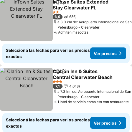
InTown Suites Extended
Compartir
Añadir a favoritos
Stay Clearwater FL
2 Estrellas
6,9
686
a 3.0 km de: Aeropuerto Internacional de San
Petersburgo - Clearwater
Admiten mascotas
Seleccioná las fechas para ver los precios
Ver precios
exactos
Clarion Inn & Suites
Compartir
Añadir a favoritos
Central Clearwater Beach
3 Estrellas
7,1
4.018
a 7.3 km de: Aeropuerto Internacional de San
Petersburgo - Clearwater
Hotel de servicio completo con restaurante
Seleccioná las fechas para ver los precios
Ver precios
exactos