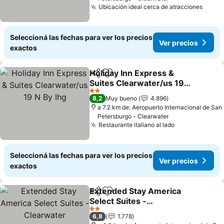
Ubicación ideal cerca de atracciones
Seleccioná las fechas para ver los precios
Ver precios
exactos
Holiday Inn Express &
Compartir
Añadir a favoritos
Suites Clearwater/us 19
N By Ihg
2 Estrellas
8,2
Muy bueno
4.896
a 7.2 km de: Aeropuerto Internacional de San
Petersburgo - Clearwater
Restaurante italiano al lado
Seleccioná las fechas para ver los precios
Ver precios
exactos
Extended Stay America
Compartir
Añadir a favoritos
Select Suites -
Clearwater
2 Estrellas
6,8
1.778