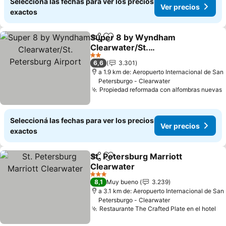
Seleccioná las fechas para ver los precios
Ver precios
exactos
Super 8 by Wyndham
Compartir
Añadir a favoritos
Clearwater/St.
Petersburg Airport
2 Estrellas
6,6
3.301
a 1.9 km de: Aeropuerto Internacional de San
Petersburgo - Clearwater
Propiedad reformada con alfombras nuevas
Seleccioná las fechas para ver los precios
Ver precios
exactos
St. Petersburg Marriott
Compartir
Añadir a favoritos
Clearwater
3 Estrellas
8,1
Muy bueno
3.239
a 3.1 km de: Aeropuerto Internacional de San
Petersburgo - Clearwater
Restaurante The Crafted Plate en el hotel