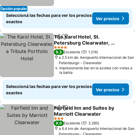
Opción popular
Seleccioná las fechas para ver los precios
Ver precios
exactos
The Karol Hotel, St.
Compartir
Añadir a favoritos
Petersburg Clearwater, a
Tribute Portfolio Hotel
4 Estrellas
9,3
Excelente
1.216
a 2.5 km de: Aeropuerto Internacional de San
Petersburgo - Clearwater
Impresionante bar en la azotea con vistas a
la bahía
Seleccioná las fechas para ver los precios
Ver precios
exactos
Fairfield Inn and Suites by
Compartir
Añadir a favoritos
Marriott Clearwater
3 Estrellas
9,0
Excelente
3.285
a 6.4 km de: Aeropuerto Internacional de San
Petersburgo - Clearwater