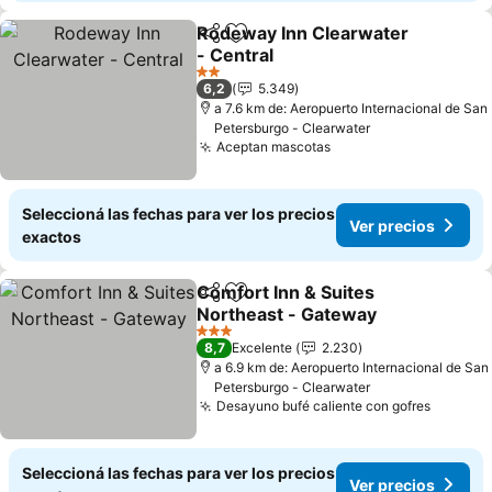
Rodeway Inn Clearwater
Compartir
Añadir a favoritos
- Central
2 Estrellas
6,2
5.349
a 7.6 km de: Aeropuerto Internacional de San
Petersburgo - Clearwater
Aceptan mascotas
Seleccioná las fechas para ver los precios
Ver precios
exactos
Comfort Inn & Suites
Compartir
Añadir a favoritos
Northeast - Gateway
3 Estrellas
8,7
Excelente
2.230
a 6.9 km de: Aeropuerto Internacional de San
Petersburgo - Clearwater
Desayuno bufé caliente con gofres
Seleccioná las fechas para ver los precios
Ver precios