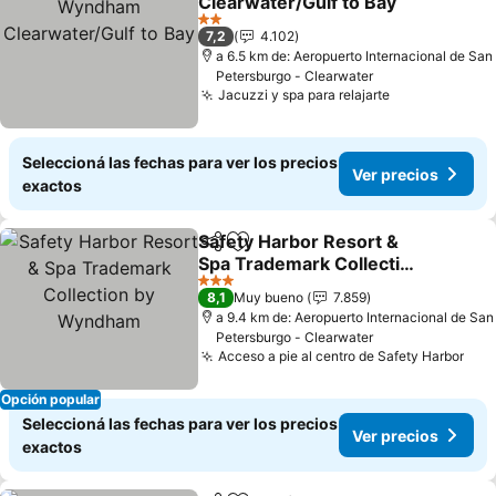
Clearwater/Gulf to Bay
2 Estrellas
7,2
4.102
a 6.5 km de: Aeropuerto Internacional de San
Petersburgo - Clearwater
Jacuzzi y spa para relajarte
Seleccioná las fechas para ver los precios
Ver precios
exactos
Safety Harbor Resort &
Compartir
Añadir a favoritos
Spa Trademark Collection
by Wyndham
3 Estrellas
8,1
Muy bueno
7.859
a 9.4 km de: Aeropuerto Internacional de San
Petersburgo - Clearwater
Acceso a pie al centro de Safety Harbor
Opción popular
Seleccioná las fechas para ver los precios
Ver precios
exactos