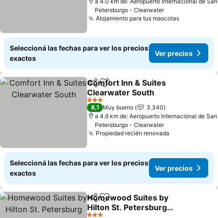
a 4.0 km de: Aeropuerto Internacional de San
Petersburgo - Clearwater
Alojamiento para tus mascotas
Seleccioná las fechas para ver los precios
Ver precios
exactos
Comfort Inn & Suites
Compartir
Añadir a favoritos
Clearwater South
3 Estrellas
8,1
Muy bueno
3.340
a 4.6 km de: Aeropuerto Internacional de San
Petersburgo - Clearwater
Propiedad recién renovada
Seleccioná las fechas para ver los precios
Ver precios
exactos
Homewood Suites by
Compartir
Añadir a favoritos
Hilton St. Petersburg
Clearwater