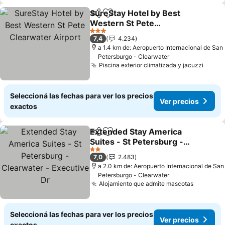
SureStay Hotel by Best
Compartir
Añadir a favoritos
Western St Pete
Clearwater Airport
3 Estrellas
7,4
4.234
a 1.4 km de: Aeropuerto Internacional de San
Petersburgo - Clearwater
Piscina exterior climatizada y jacuzzi
Seleccioná las fechas para ver los precios
Ver precios
exactos
Extended Stay America
Compartir
Añadir a favoritos
Suites - St Petersburg -
Clearwater - Executive Dr
2 Estrellas
7,0
2.483
a 2.0 km de: Aeropuerto Internacional de San
Petersburgo - Clearwater
Alojamiento que admite mascotas
Seleccioná las fechas para ver los precios
Ver precios
exactos