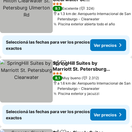
Petersburg Ulmerton Rd
3 Estrellas
9,1
Excelente
324
a 1.3 km de: Aeropuerto Internacional de San
Petersburgo - Clearwater
Piscina exterior abierta todo el año
Seleccioná las fechas para ver los precios
Ver precios
exactos
SpringHill Suites by
Compartir
Añadir a favoritos
Marriott St. Petersburg
Clearwater
3 Estrellas
8,1
Muy bueno
2.312
a 1.6 km de: Aeropuerto Internacional de San
Petersburgo - Clearwater
Piscina exterior y jacuzzi
Seleccioná las fechas para ver los precios
Ver precios
exactos