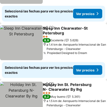
Seleccioná las fechas para ver los precios
Ver precios
exactos
Sleep Inn Clearwater-St
Compartir
Añadir a favoritos
Petersburg
2 Estrellas
8,9
Excelente
5.626
a 1.4 km de: Aeropuerto Internacional de San
Petersburgo - Clearwater
Propiedad Designed to Dream
Seleccioná las fechas para ver los precios
Ver precios
exactos
Holiday Inn St. Petersburg
Compartir
Añadir a favoritos
N- Clearwater By Ihg
3 Estrellas
8,2
Muy bueno
5.361
a 1.5 km de: Aeropuerto Internacional de San
Petersburgo - Clearwater