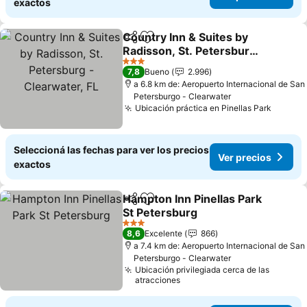
exactos
Country Inn & Suites by
Compartir
Añadir a favoritos
Radisson, St. Petersburg
- Clearwater, FL
3 Estrellas
7,8
Bueno
2.996
a 6.8 km de: Aeropuerto Internacional de San
Petersburgo - Clearwater
Ubicación práctica en Pinellas Park
Seleccioná las fechas para ver los precios
Ver precios
exactos
Hampton Inn Pinellas Park
Compartir
Añadir a favoritos
St Petersburg
3 Estrellas
8,6
Excelente
866
a 7.4 km de: Aeropuerto Internacional de San
Petersburgo - Clearwater
Ubicación privilegiada cerca de las
atracciones