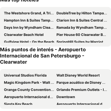
The Westshore Grand, A Tribute Portfolio Hotel, Tampa
DoubleTree by Hilton Tampa Rocky Point Waterfront
Hampton Inn & Suites Tampa Airport Avion Park Westshore
Clarion Inn & Suites Central Clearwater Beach
Days Inn by Wyndham Clearwater/Gulf to Bay
Ramada by Wyndham Tampa Westshore Airport South
Clearwater Beach Hotel
Pier House 60 Clearwater Beach Marina Hotel
Gulfview Hotel - On the Beach
SpringHill Suites by Marriott Clearwater Beach
Más puntos de interés - Aeropuerto
The Westin Tampa Bay
Comfort Suites Clearwater - Dunedin
Internacional de San Petersburgo -
Hilton St. Petersburg Carillon Park
La Quinta Inn Tampa Airport Stadium Westshore
Clearwater
Fairfield Inn & Suites by Marriott Clearwater Beach
Hampton Inn Tampa/Rocky Point-Airport
AC Hotel Clearwater Beach
Holiday Inn St. Petersburg N- Clearwater By Ihg
Universal Studios Florida
Walt Disney World Resort
St. Pete Beach Suites
Hilton Garden Inn Tampa Airport Westshore
Magic Kingdom Park - Walt Disney World Resort
Parque acuático de Disney Typhoon Lagoon
Hyatt Place Tampa Airport/Westshore
SpringHill Suites by Marriott Tampa Westshore Airport
Orange County Convention Center
Orlando Premium Outlets - International Drive
Courtyard St. Petersburg Clearwater
La Quinta Inn by Wyndham Tampa Bay Pinellas Park Clearwater
Aeropuerto Internacional de Orlando
Downtown
Siesta Key Beach
Aeropuerto Internacional de San Petersburgo - Clearwater