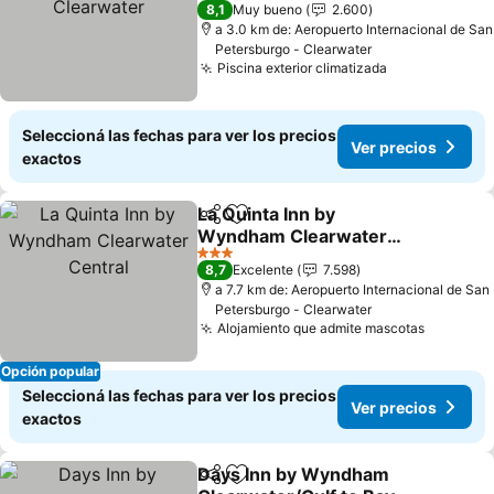
3 Estrellas
8,1
Muy bueno
2.600
a 3.0 km de: Aeropuerto Internacional de San
Petersburgo - Clearwater
Piscina exterior climatizada
Seleccioná las fechas para ver los precios
Ver precios
exactos
La Quinta Inn by
Compartir
Añadir a favoritos
Wyndham Clearwater
Central
3 Estrellas
8,7
Excelente
7.598
a 7.7 km de: Aeropuerto Internacional de San
Petersburgo - Clearwater
Alojamiento que admite mascotas
Opción popular
Seleccioná las fechas para ver los precios
Ver precios
exactos
Days Inn by Wyndham
Compartir
Añadir a favoritos