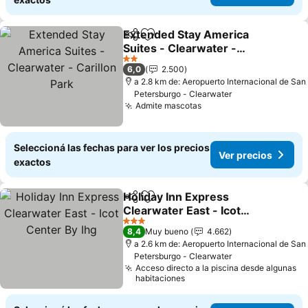
Extended Stay America
Compartir
Añadir a favoritos
Suites - Clearwater -
Carillon Park
2 Estrellas
6,0
2.500
a 2.8 km de: Aeropuerto Internacional de San
Petersburgo - Clearwater
Admite mascotas
Seleccioná las fechas para ver los precios
Ver precios
exactos
Holiday Inn Express
Compartir
Añadir a favoritos
Clearwater East - Icot
Center By Ihg
3 Estrellas
8,4
Muy bueno
4.662
a 2.6 km de: Aeropuerto Internacional de San
Petersburgo - Clearwater
Acceso directo a la piscina desde algunas
habitaciones