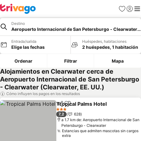
Favoritos
Iniciar 
Me
Destino
Aeropuerto Internacional de San Petersburgo - Clearwater, 
Entrada/salida
Huéspedes, habitaciones
Elige las fechas
2 huéspedes, 1 habitación
Ordenar
Filtrar
Mapa
Alojamientos en Clearwater cerca de
Aeropuerto Internacional de San Petersburgo
- Clearwater (Clearwater, EE. UU.)
Cómo influyen los pagos en los resultados
Tropical Palms Hotel
Compartir
Añadir a favoritos
3 Estrellas
7,2
628
a 1.7 km de: Aeropuerto Internacional de San
Petersburgo - Clearwater
Estancias que admiten mascotas sin cargos
extra