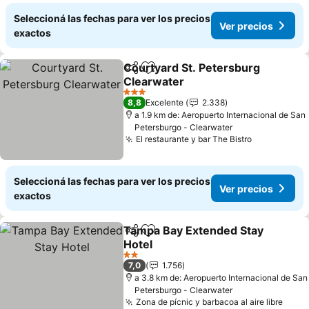
Seleccioná las fechas para ver los precios
Ver precios
exactos
Courtyard St. Petersburg
Compartir
Añadir a favoritos
Clearwater
3 Estrellas
8,8
Excelente
2.338
a 1.9 km de: Aeropuerto Internacional de San
Petersburgo - Clearwater
El restaurante y bar The Bistro
Seleccioná las fechas para ver los precios
Ver precios
exactos
Tampa Bay Extended Stay
Compartir
Añadir a favoritos
Hotel
2 Estrellas
7,0
1.756
a 3.8 km de: Aeropuerto Internacional de San
Petersburgo - Clearwater
Zona de pícnic y barbacoa al aire libre