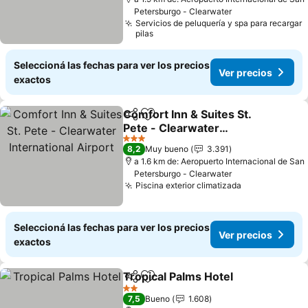
Petersburgo - Clearwater
Servicios de peluquería y spa para recargar
pilas
Seleccioná las fechas para ver los precios
Ver precios
exactos
Comfort Inn & Suites St.
Compartir
Añadir a favoritos
Pete - Clearwater
International Airport
3 Estrellas
8,2
Muy bueno
3.391
a 1.6 km de: Aeropuerto Internacional de San
Petersburgo - Clearwater
Piscina exterior climatizada
Seleccioná las fechas para ver los precios
Ver precios
exactos
Tropical Palms Hotel
Compartir
Añadir a favoritos
2 Estrellas
7,5
Bueno
1.608