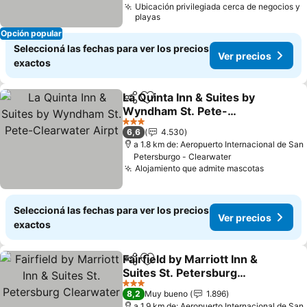
Ubicación privilegiada cerca de negocios y
playas
Opción popular
Seleccioná las fechas para ver los precios
Ver precios
exactos
La Quinta Inn & Suites by
Compartir
Añadir a favoritos
Wyndham St. Pete-
Clearwater Airpt
3 Estrellas
6,6
4.530
a 1.8 km de: Aeropuerto Internacional de San
Petersburgo - Clearwater
Alojamiento que admite mascotas
Seleccioná las fechas para ver los precios
Ver precios
exactos
Fairfield by Marriott Inn &
Compartir
Añadir a favoritos
Suites St. Petersburg
Clearwater
3 Estrellas
8,2
Muy bueno
1.896
a 1.9 km de: Aeropuerto Internacional de San