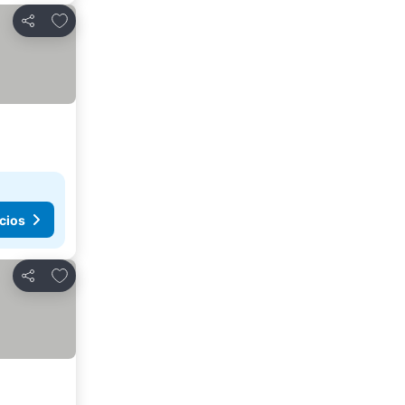
Añadir a favoritos
Compartir
cios
Añadir a favoritos
Compartir