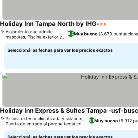
Holiday Inn Tampa North by IHG
3 Estrellas
Ver precios
Alojamiento que admite
Muy bueno
(3.679 puntuacione
8,2
mascotas, Piscina exterior y
Ver precios
solárium
Seleccioná las fechas para ver los precios exactos
Holiday Inn Express & Suites Tampa -usf-bus
Piscina exterior climatizada y solárium,
Muy bueno
(6.912 p
8,1
Puerta de entrada al parque temático
Ver precios
Busch Gardens
Seleccioná las fechas para ver los precios exactos