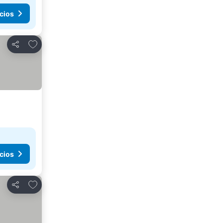
cios
Añadir a favoritos
Compartir
cios
Añadir a favoritos
Compartir