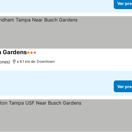
Ver pre
h Gardens
3 Estrellas
Ver precios
ones)
a 6.1 km de: Downtown
Ver pre