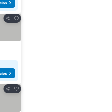
cios
Añadir a favoritos
Compartir
cios
Añadir a favoritos
Compartir