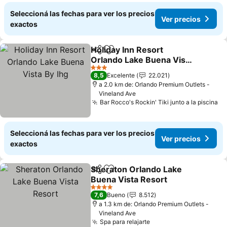
Seleccioná las fechas para ver los precios
Ver precios
exactos
Holiday Inn Resort
Compartir
Añadir a favoritos
Orlando Lake Buena Vista
By Ihg
3 Estrellas
8,5
Excelente
22.021
a 2.0 km de: Orlando Premium Outlets -
Vineland Ave
Bar Rocco's Rockin' Tiki junto a la piscina
Seleccioná las fechas para ver los precios
Ver precios
exactos
Sheraton Orlando Lake
Compartir
Añadir a favoritos
Buena Vista Resort
4 Estrellas
7,6
Bueno
8.512
a 1.3 km de: Orlando Premium Outlets -
Vineland Ave
Spa para relajarte