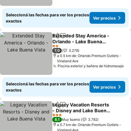
Seleccioná las fechas para ver los precios
Ver precios
exactos
Extended Stay America -
Compartir
Añadir a favoritos
Orlando - Lake Buena
Vista
2 Estrellas
7,0
3.278
a 0.5 km de: Orlando Premium Outlets -
Vineland Ave
Piscina exterior y bañera de hidromasaje
Seleccioná las fechas para ver los precios
Ver precios
exactos
Legacy Vacation Resorts
Compartir
Añadir a favoritos
- Disney and Lake Buena
Vista
3 Estrellas
8,1
Muy bueno
3.782
a 0.7 km de: Orlando Premium Outlets -
Vineland Ave