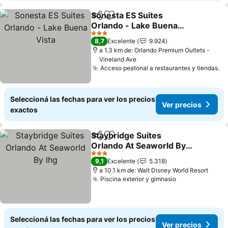
Sonesta ES Suites
Compartir
Añadir a favoritos
Orlando - Lake Buena
Vista
3 Estrellas
8,7
Excelente
9.924
a 1.3 km de: Orlando Premium Outlets -
Vineland Ave
Acceso peatonal a restaurantes y tiendas.
Seleccioná las fechas para ver los precios
Ver precios
exactos
Staybridge Suites
Compartir
Añadir a favoritos
Orlando At Seaworld By
Ihg
3 Estrellas
9,1
Excelente
5.318
a 10.1 km de: Walt Disney World Resort
Piscina exterior y gimnasio
Seleccioná las fechas para ver los precios
Ver precios