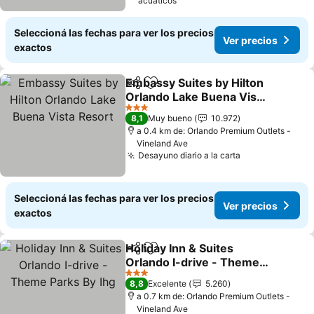
acuáticos
Seleccioná las fechas para ver los precios
Ver precios
exactos
Embassy Suites by Hilton
Compartir
Añadir a favoritos
Orlando Lake Buena Vista
Resort
3 Estrellas
8,1
Muy bueno
10.972
a 0.4 km de: Orlando Premium Outlets -
Vineland Ave
Desayuno diario a la carta
Seleccioná las fechas para ver los precios
Ver precios
exactos
Holiday Inn & Suites
Compartir
Añadir a favoritos
Orlando I-drive - Theme
Parks By Ihg
3 Estrellas
8,8
Excelente
5.260
a 0.7 km de: Orlando Premium Outlets -
Vineland Ave