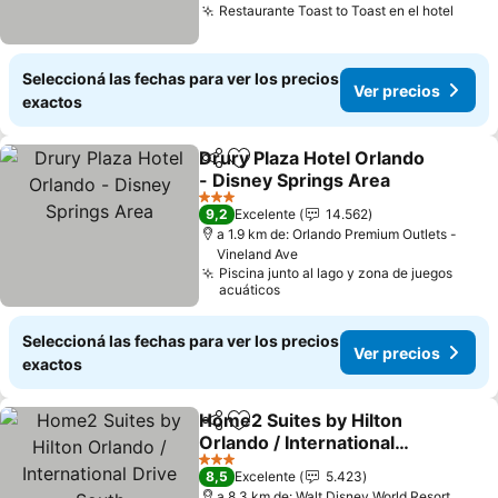
Restaurante Toast to Toast en el hotel
Seleccioná las fechas para ver los precios
Ver precios
exactos
Drury Plaza Hotel Orlando
Compartir
Añadir a favoritos
- Disney Springs Area
3 Estrellas
9,2
Excelente
14.562
a 1.9 km de: Orlando Premium Outlets -
Vineland Ave
Piscina junto al lago y zona de juegos
acuáticos
Seleccioná las fechas para ver los precios
Ver precios
exactos
Home2 Suites by Hilton
Compartir
Añadir a favoritos
Orlando / International
Drive South
3 Estrellas
8,5
Excelente
5.423
a 8.3 km de: Walt Disney World Resort