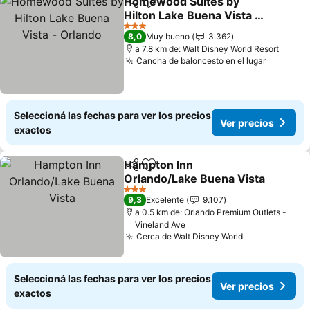
Homewood Suites by
Compartir
Añadir a favoritos
Hilton Lake Buena Vista -
Orlando
3 Estrellas
8,0
Muy bueno
3.362
a 7.8 km de: Walt Disney World Resort
Cancha de baloncesto en el lugar
Seleccioná las fechas para ver los precios
Ver precios
exactos
Hampton Inn
Compartir
Añadir a favoritos
Orlando/Lake Buena Vista
3 Estrellas
9,3
Excelente
9.107
a 0.5 km de: Orlando Premium Outlets -
Vineland Ave
Cerca de Walt Disney World
Seleccioná las fechas para ver los precios
Ver precios
exactos