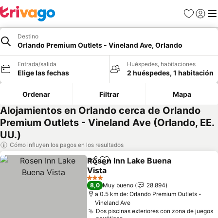
Favoritos
Iniciar 
Me
Destino
Orlando Premium Outlets - Vineland Ave, Orlando
Entrada/salida
Huéspedes, habitaciones
Elige las fechas
2 huéspedes, 1 habitación
Ordenar
Filtrar
Mapa
Alojamientos en Orlando cerca de Orlando
Premium Outlets - Vineland Ave (Orlando, EE.
UU.)
Cómo influyen los pagos en los resultados
Rosen Inn Lake Buena
Compartir
Añadir a favoritos
Vista
3 Estrellas
8,0
Muy bueno
28.894
a 0.5 km de: Orlando Premium Outlets -
Vineland Ave
Dos piscinas exteriores con zona de juegos