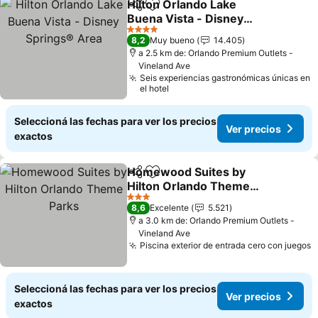
Hilton Orlando Lake
Compartir
Añadir a favoritos
Buena Vista - Disney
Springs® Area
4 Estrellas
8,2
Muy bueno
14.405
a 2.5 km de: Orlando Premium Outlets -
Vineland Ave
Seis experiencias gastronómicas únicas en
el hotel
Seleccioná las fechas para ver los precios
Ver precios
exactos
Homewood Suites by
Compartir
Añadir a favoritos
Hilton Orlando Theme
Parks
3 Estrellas
8,6
Excelente
5.521
a 3.0 km de: Orlando Premium Outlets -
Vineland Ave
Piscina exterior de entrada cero con juegos
Seleccioná las fechas para ver los precios
Ver precios
exactos