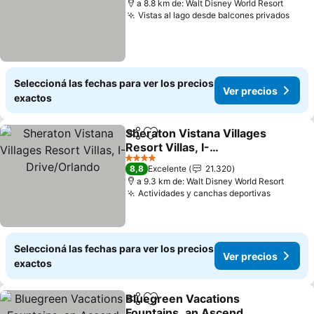
a 8.8 km de: Walt Disney World Resort
Vistas al lago desde balcones privados
Seleccioná las fechas para ver los precios
Ver precios
exactos
Sheraton Vistana Villages
Compartir
Añadir a favoritos
Resort Villas, I-
Drive/Orlando
4 Estrellas
8,8
Excelente
21.320
a 9.3 km de: Walt Disney World Resort
Actividades y canchas deportivas
Seleccioná las fechas para ver los precios
Ver precios
exactos
Bluegreen Vacations
Compartir
Añadir a favoritos
Fountains, an Ascend