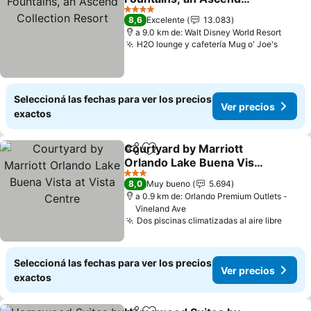
Collection Resort
4 Estrellas
8,6
Excelente
13.083
a 9.0 km de: Walt Disney World Resort
H2O lounge y cafetería Mug o' Joe's
Seleccioná las fechas para ver los precios
Ver precios
exactos
Courtyard by Marriott
Compartir
Añadir a favoritos
Orlando Lake Buena Vista
at Vista Centre
3 Estrellas
8,0
Muy bueno
5.694
a 0.9 km de: Orlando Premium Outlets -
Vineland Ave
Dos piscinas climatizadas al aire libre
Seleccioná las fechas para ver los precios
Ver precios
exactos