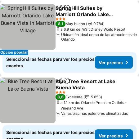
SpringHill Suites by
Compartir
Añadir a favoritos
Marriott Orlando Lake
Buena Vista in Marriott
3 Estrellas
8,1
Muy bueno
9.784
Village
a 6.9 km de: Walt Disney World Resort
Ubicación ideal cerca de las atracciones de
Orlando
Opción popular
Seleccioná las fechas para ver los precios
Ver precios
exactos
Blue Tree Resort at Lake
Compartir
Añadir a favoritos
Buena Vista
3 Estrellas
8,6
Excelente
5.853
a 1.1 km de: Orlando Premium Outlets -
Vineland Ave
Varias piscinas exteriores climatizadas
Seleccioná las fechas para ver los precios
Ver precios
exactos