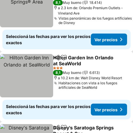
4 Estrellas
8,1
Muy bueno
18.414
a 2.3 km de: Orlando Premium Outlets -
Vineland Ave
Vistas panorámicas de los fuegos artificiales
de Disney
Seleccioná las fechas para ver los precios
Ver precios
exactos
Hilton Garden Inn Orlando
Compartir
Añadir a favoritos
at SeaWorld
3 Estrellas
8,1
Muy bueno
6.613
a 10.2 km de: Walt Disney World Resort
Habitaciones con vista a los fuegos
artificiales de SeaWorld
Seleccioná las fechas para ver los precios
Ver precios
exactos
Disney's Saratoga Springs
Compartir
Añadir a favoritos