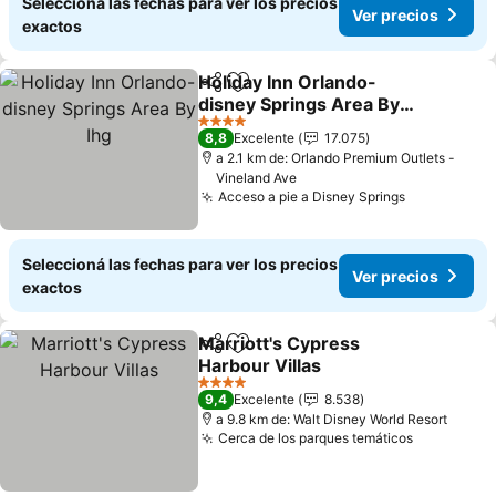
Seleccioná las fechas para ver los precios
Ver precios
exactos
Holiday Inn Orlando-
Compartir
Añadir a favoritos
disney Springs Area By
Ihg
4 Estrellas
8,8
Excelente
17.075
a 2.1 km de: Orlando Premium Outlets -
Vineland Ave
Acceso a pie a Disney Springs
Seleccioná las fechas para ver los precios
Ver precios
exactos
Marriott's Cypress
Compartir
Añadir a favoritos
Harbour Villas
4 Estrellas
9,4
Excelente
8.538
a 9.8 km de: Walt Disney World Resort
Cerca de los parques temáticos