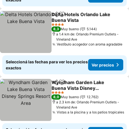
Delta Hotels Orlando Lake
Compartir
Añadir a favoritos
Buena Vista
4 Estrellas
8,3
Muy bueno
5.144
a 1.4 km de: Orlando Premium Outlets -
Vineland Ave
Vestíbulo acogedor con aroma agradable
Seleccioná las fechas para ver los precios
Ver precios
exactos
Wyndham Garden Lake
Compartir
Añadir a favoritos
Buena Vista Disney
Springs Resort Area
4 Estrellas
8,0
Muy bueno
12.762
a 2.3 km de: Orlando Premium Outlets -
Vineland Ave
Vistas a la piscina y a los patios tropicales