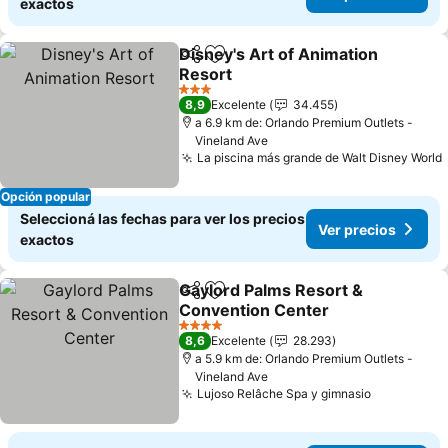
exactos
Disney's Art of Animation
Compartir
Añadir a favoritos
Resort
3 Estrellas
8,9
Excelente
34.455
a 6.9 km de: Orlando Premium Outlets -
Vineland Ave
La piscina más grande de Walt Disney World
Opción popular
Seleccioná las fechas para ver los precios
Ver precios
exactos
Gaylord Palms Resort &
Compartir
Añadir a favoritos
Convention Center
4 Estrellas
8,6
Excelente
28.293
a 5.9 km de: Orlando Premium Outlets -
Vineland Ave
Lujoso Relâche Spa y gimnasio