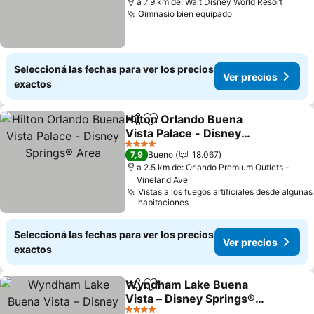
a 7.9 km de: Walt Disney World Resort
Gimnasio bien equipado
Seleccioná las fechas para ver los precios
Ver precios
exactos
Hilton Orlando Buena
Compartir
Añadir a favoritos
Vista Palace - Disney
Springs® Area
4 Estrellas
7,9
Bueno
18.067
a 2.5 km de: Orlando Premium Outlets -
Vineland Ave
Vistas a los fuegos artificiales desde algunas
habitaciones
Seleccioná las fechas para ver los precios
Ver precios
exactos
Wyndham Lake Buena
Compartir
Añadir a favoritos
Vista – Disney Springs®
Area