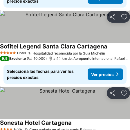
precios exactos
Compartir
Añ
Sofitel Legend Santa Clara Cartagena
Hotel
Hospitalidad reconocida por la Guía Michelin
5 Estrellas
9,5
Excelente
10.000
a 4.1 km de: Aeropuerto Internacional Rafael Núñez
Seleccioná las fechas para ver los
Ver precios
precios exactos
Compartir
Añ
Sonesta Hotel Cartagena
Hotel
Cena variada en el restaurante Palenque