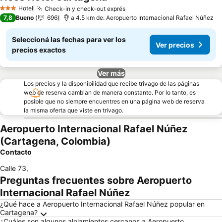
Hotel
Check-in y check-out exprés
3 Estrellas
7,8
Bueno
696
a 4.5 km de: Aeropuerto Internacional Rafael Núñez
Seleccioná las fechas para ver los
Ver precios
precios exactos
Ver más
Los precios y la disponibilidad que recibe trivago de las páginas
web de reserva cambian de manera constante. Por lo tanto, es
posible que no siempre encuentres en una página web de reserva
la misma oferta que viste en trivago.
Aeropuerto Internacional Rafael Núñez
(Cartagena, Colombia)
Contacto
Calle 73
,
Preguntas frecuentes sobre Aeropuerto
Internacional Rafael Núñez
¿Qué hace a Aeropuerto Internacional Rafael Núñez popular en
Cartagena?
¿Cuáles son algunos alojamientos cercanos a Aeropuerto