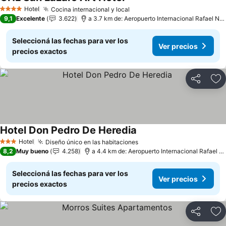
Hotel
Cocina internacional y local
4 Estrellas
9,1
Excelente
3.622
a 3.7 km de: Aeropuerto Internacional Rafael Núñez
Seleccioná las fechas para ver los
Ver precios
precios exactos
Compartir
Añ
Hotel Don Pedro De Heredia
Hotel
Diseño único en las habitaciones
3 Estrellas
8,2
Muy bueno
4.258
a 4.4 km de: Aeropuerto Internacional Rafael Núñez
Seleccioná las fechas para ver los
Ver precios
precios exactos
Compartir
Añ