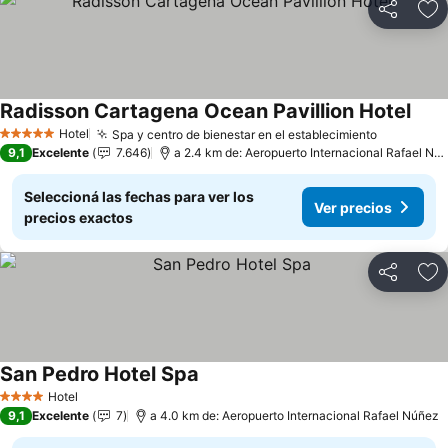
Compartir
Añ
Radisson Cartagena Ocean Pavillion Hotel
Hotel
Spa y centro de bienestar en el establecimiento
5 Estrellas
9,1
Excelente
7.646
a 2.4 km de: Aeropuerto Internacional Rafael Núñez
Seleccioná las fechas para ver los
Ver precios
precios exactos
Compartir
Añ
San Pedro Hotel Spa
Hotel
4 Estrellas
9,1
Excelente
7
a 4.0 km de: Aeropuerto Internacional Rafael Núñez