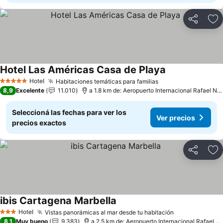
Compartir
Añ
Hotel Las Américas Casa de Playa
Hotel
Habitaciones temáticas para familias
5 Estrellas
8,9
Excelente
11.010
a 1.8 km de: Aeropuerto Internacional Rafael Núñez
Seleccioná las fechas para ver los
Ver precios
precios exactos
Compartir
Añ
ibis Cartagena Marbella
Hotel
Vistas panorámicas al mar desde tu habitación
3 Estrellas
8,1
Muy bueno
9.383
a 2.5 km de: Aeropuerto Internacional Rafael Núñez