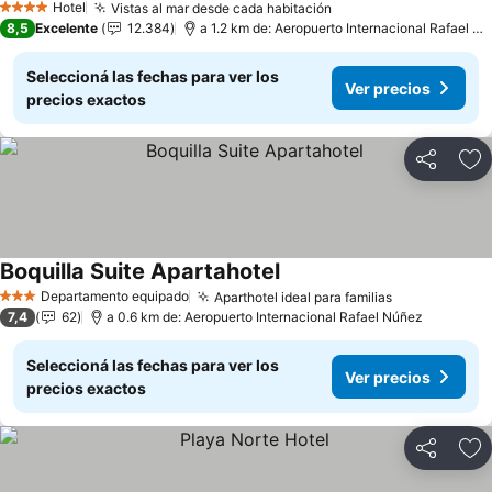
Hotel
Vistas al mar desde cada habitación
4 Estrellas
8,5
Excelente
12.384
a 1.2 km de: Aeropuerto Internacional Rafael Núñez
Seleccioná las fechas para ver los
Ver precios
precios exactos
Compartir
Añ
Boquilla Suite Apartahotel
Departamento equipado
Aparthotel ideal para familias
3 Estrellas
7,4
62
a 0.6 km de: Aeropuerto Internacional Rafael Núñez
Seleccioná las fechas para ver los
Ver precios
precios exactos
Compartir
Añ