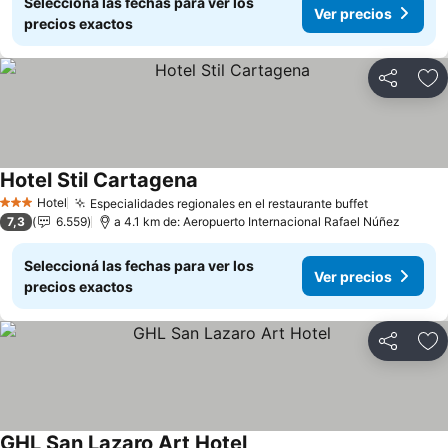
Seleccioná las fechas para ver los
Ver precios
precios exactos
Compartir
Añ
Hotel Stil Cartagena
Hotel
Especialidades regionales en el restaurante buffet
3 Estrellas
7,3
6.559
a 4.1 km de: Aeropuerto Internacional Rafael Núñez
Seleccioná las fechas para ver los
Ver precios
precios exactos
Compartir
Añ
GHL San Lazaro Art Hotel