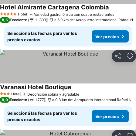
Hotel Almirante Cartagena Colombia
Hotel
Variedad gastronómica con cuatro restaurantes
5 Estrellas
8,5
Excelente
11.893
a 6.9 km de: Aeropuerto Internacional Rafael Núñez
Seleccioná las fechas para ver los
Ver precios
precios exactos
Compartir
Añ
Varanasi Hotel Boutique
Hotel
Decoración sobria y agradable
3 Estrellas
9,0
Excelente
1.777
a 0.3 km de: Aeropuerto Internacional Rafael Núñez
Seleccioná las fechas para ver los
Ver precios
precios exactos