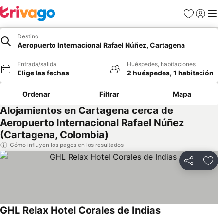
Favoritos
Iniciar 
Me
Destino
Aeropuerto Internacional Rafael Núñez, Cartagena
Entrada/salida
Huéspedes, habitaciones
Elige las fechas
2 huéspedes, 1 habitación
Ordenar
Filtrar
Mapa
Alojamientos en Cartagena cerca de
Aeropuerto Internacional Rafael Núñez
(Cartagena, Colombia)
Cómo influyen los pagos en los resultados
Compartir
Añ
GHL Relax Hotel Corales de Indias