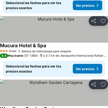
Seleccioná las fechas para ver los
Ver precios
precios exactos
Compartir
Añ
Mucura Hotel & Spa
Hotel
Bañera de hidromasaje para relajarte
3 Estrellas
8,4
Muy bueno
1.680
a 0.7 km de: Aeropuerto Internacional Rafael Núñez
Seleccioná las fechas para ver los
Ver precios
precios exactos
Compartir
Añ