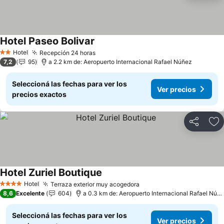
Hotel Paseo Bolivar
Hotel
Recepción 24 horas
2 Estrellas
7,2
95
a 2.2 km de: Aeropuerto Internacional Rafael Núñez
Seleccioná las fechas para ver los
Ver precios
precios exactos
Compartir
Añ
Hotel Zuriel Boutique
Hotel
Terraza exterior muy acogedora
4 Estrellas
8,6
Excelente
604
a 0.3 km de: Aeropuerto Internacional Rafael Núñez
Seleccioná las fechas para ver los
Ver precios