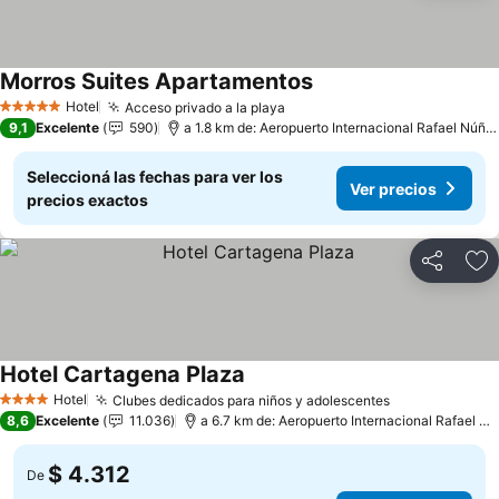
Morros Suites Apartamentos
Hotel
Acceso privado a la playa
5 Estrellas
9,1
Excelente
590
a 1.8 km de: Aeropuerto Internacional Rafael Núñez
Seleccioná las fechas para ver los
Ver precios
precios exactos
Compartir
Añ
Hotel Cartagena Plaza
Hotel
Clubes dedicados para niños y adolescentes
4 Estrellas
8,6
Excelente
11.036
a 6.7 km de: Aeropuerto Internacional Rafael Núñez
$ 4.312
De