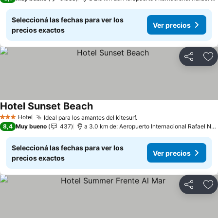
Seleccioná las fechas para ver los
Ver precios
precios exactos
Compartir
Añ
Hotel Sunset Beach
Hotel
Ideal para los amantes del kitesurf.
3 Estrellas
8,4
Muy bueno
437
a 3.0 km de: Aeropuerto Internacional Rafael Núñez
Seleccioná las fechas para ver los
Ver precios
precios exactos
Compartir
Añ