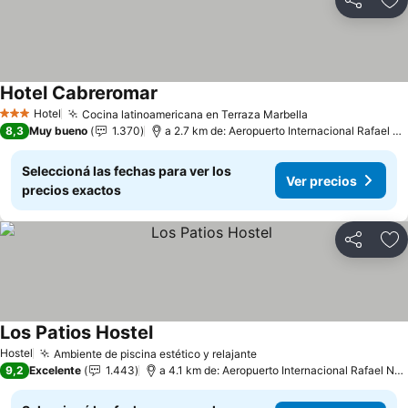
Compartir
Añ
Hotel Cabreromar
Hotel
Cocina latinoamericana en Terraza Marbella
3 Estrellas
8,3
Muy bueno
1.370
a 2.7 km de: Aeropuerto Internacional Rafael Núñez
Seleccioná las fechas para ver los
Ver precios
precios exactos
Compartir
Añ
Los Patios Hostel
Hostel
Ambiente de piscina estético y relajante
9,2
Excelente
1.443
a 4.1 km de: Aeropuerto Internacional Rafael Núñez