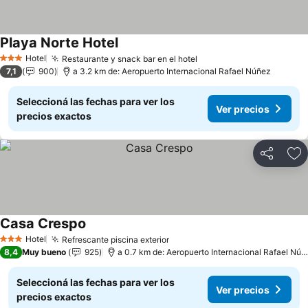
Playa Norte Hotel
Hotel
Restaurante y snack bar en el hotel
3 Estrellas
7,1
900
a 3.2 km de: Aeropuerto Internacional Rafael Núñez
Seleccioná las fechas para ver los
Ver precios
precios exactos
Compartir
Añ
Casa Crespo
Hotel
Refrescante piscina exterior
3 Estrellas
8,4
Muy bueno
925
a 0.7 km de: Aeropuerto Internacional Rafael Núñez
Seleccioná las fechas para ver los
Ver precios
precios exactos