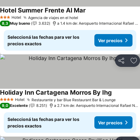
Hotel Summer Frente Al Mar
Hotel
Agencia de viajes en el hotel
3 Estrellas
8,3
Muy bueno
3.632
a 1.4 km de: Aeropuerto Internacional Rafael Núñez
Seleccioná las fechas para ver los
Ver precios
precios exactos
Compartir
Añ
Holiday Inn Cartagena Morros By Ihg
Hotel
Restaurante y bar Blue Restaurant Bar & Lounge
4 Estrellas
9,0
Excelente
8.251
a 2.7 km de: Aeropuerto Internacional Rafael Núñez
Seleccioná las fechas para ver los
Ver precios
precios exactos