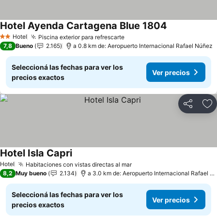
Hotel Ayenda Cartagena Blue 1804
Hotel
Piscina exterior para refrescarte
2 Estrellas
7,8
Bueno
2.165
a 0.8 km de: Aeropuerto Internacional Rafael Núñez
Seleccioná las fechas para ver los
Ver precios
precios exactos
Compartir
Añ
Hotel Isla Capri
Hotel
Habitaciones con vistas directas al mar
8,2
Muy bueno
2.134
a 3.0 km de: Aeropuerto Internacional Rafael Núñez
Seleccioná las fechas para ver los
Ver precios
precios exactos