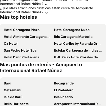
Internacional Rafael Núñez?
¿Qué otras atracciones turísticas están cerca de Aeropuerto
Internacional Rafael Núñez?
Más top hoteles
Hotel Cartagena Plaza
Hotel Cartagena Dubai
Hotel Almirante Cartagena Colombia
ibis Cartagena Marbella
Oz Hotel
Hotel Caribe by Faranda Grand, a member of Radisson Individuals
San Pedro Hotel Spa
Estelar Cartagena de Indias Hotel y Centro de Convenciones
Hotel Dann Cartagena
GHL Relax Hotel Corales de Indias
Más puntos de interés - Aeropuerto
Hotel Las Américas Casa de Playa
Hotel Regatta Cartagena
Internacional Rafael Núñez
Cartagena Dc
Sonesta Hotel Cartagena
Oz Hotel Luxury
Hotel Stil Cartagena
Barú
Bocagrande
Mintaka Hotel + Lounge
Playa Norte Hotel
Getsemaní
El Rodadero
Holiday Inn Cartagena Morros By Ihg
Hyatt Regency Cartagena
Isla de Barú
Isla Rosario
InterContinental Cartagena De Indias by IHG
Hotel Don Pedro De Heredia
Bello Horizonte
Aeropuerto Internacional Rafael Núñez
Kim
La Gran Vía Hotel