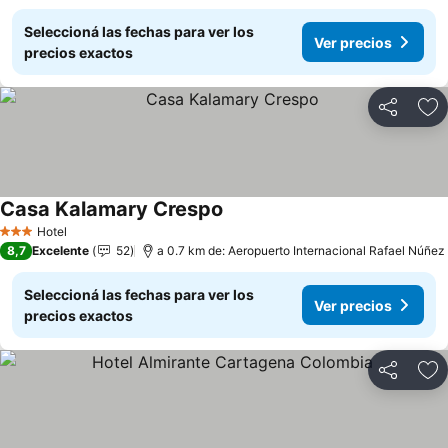
Seleccioná las fechas para ver los
Ver precios
precios exactos
Compartir
Añ
Casa Kalamary Crespo
Hotel
3 Estrellas
8,7
Excelente
52
a 0.7 km de: Aeropuerto Internacional Rafael Núñez
Seleccioná las fechas para ver los
Ver precios
precios exactos
Compartir
Añ