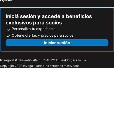
Hotel Boutique High Park
Casa Hotel Marbella Beach
Dreimar Hotel Boutique
Hotel Abi Inn By GEH Suites
Iniciá sesión y accedé a beneficios
Casa India Catalina
Hotel Zi One Luxury
exclusivos para socios
Hotel Rosandy Galaxy
Casa Emma Hotel Boutique
Personalizá tu experiencia
Balcones de Venecia
Charleston Santa Teresa Cartagena
Obtené ofertas y precios para socios
Hotel Casa Canabal by Faranda Boutique
Hotel Capilla del Mar
Iniciar sesión
Hotel Bantu by Faranda Boutique, a member of Radisson Individuals
Hotel Or Cartagena
trivago N.V.
, Kesselstraße 5 – 7, 40221 Düsseldorf, Alemania
Copyright 2026 trivago | Todos los derechos reservados