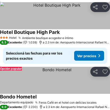
Compartir
Añ
Hotel Boutique High Park
Hotel
Ambiente boutique acogedor e íntimo
3 Estrellas
8,5
Excelente
1.038
a 2.3 km de: Aeropuerto Internacional Rafael Núñez
Seleccioná las fechas para ver los
Ver precios
precios exactos
Opción popular
Compartir
Añ
Bondo Hometel
Departamento equipado
Feros Café en el hotel con delicias locales
9,0
Excelente
2.230
a 2.3 km de: Aeropuerto Internacional Rafael Núñez