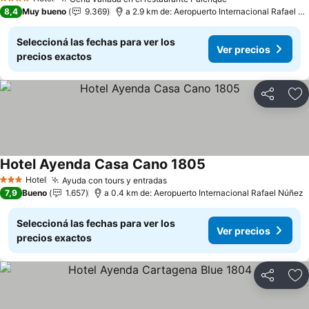
4 Estrellas
8,4
Muy bueno
9.369
a 2.9 km de: Aeropuerto Internacional Rafael Núñez
Seleccioná las fechas para ver los
Ver precios
precios exactos
Compartir
Añ
Hotel Ayenda Casa Cano 1805
Hotel
Ayuda con tours y entradas
3 Estrellas
7,9
Bueno
1.657
a 0.4 km de: Aeropuerto Internacional Rafael Núñez
Seleccioná las fechas para ver los
Ver precios
precios exactos
Compartir
Añ