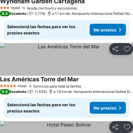
Wyndham Garden Cartagena
Hotel
Ayuda con tours y excursiones
3 Estrellas
8,5
Excelente
3.779
a 1.1 km de: Aeropuerto Internacional Rafael Núñez
Seleccioná las fechas para ver los
Ver precios
precios exactos
Compartir
Añ
Las Américas Torre del Mar
Hotel
Servicios para toda la familia
5 Estrellas
9,0
Excelente
11.435
a 1.8 km de: Aeropuerto Internacional Rafael Núñez
Seleccioná las fechas para ver los
Ver precios
precios exactos
Compartir
Añ