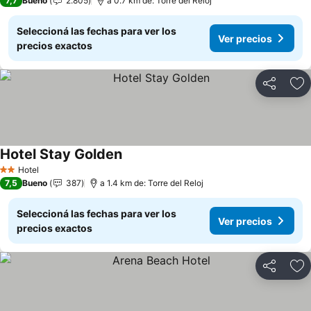
7,7
Bueno
2.805
a 0.7 km de: Torre del Reloj
Seleccioná las fechas para ver los
Ver precios
precios exactos
Compartir
Añ
Hotel Stay Golden
Ver precios
Hotel
2 Estrellas
7,5
Bueno
387
a 1.4 km de: Torre del Reloj
Seleccioná las fechas para ver los
Ver precios
precios exactos
Compartir
Añ