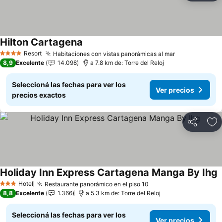
Hilton Cartagena
Ver precios
Resort
Habitaciones con vistas panorámicas al mar
Ver precios
4 Estrellas
8,9
Excelente
14.098
a 7.8 km de: Torre del Reloj
Seleccioná las fechas para ver los
Ver precios
precios exactos
Compartir
Añ
Holiday Inn Express Cartagena Manga By Ihg
V
Hotel
Restaurante panorámico en el piso 10
Ver precios
3 Estrellas
8,8
Excelente
1.366
a 5.3 km de: Torre del Reloj
Seleccioná las fechas para ver los
Ver precios