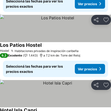
Seleccioná las fechas para ver los
Ver precios
precios exactos
Compartir
Añ
Los Patios Hostel
Ver precios
Hostel
Habitaciones privadas de inspiración caribeña
Ver precios
9,2
Excelente
1.443
a 7.2 km de: Torre del Reloj
Seleccioná las fechas para ver los
Ver precios
precios exactos
Compartir
Añ
Hotel Isla Capri