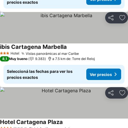
precios exactos
Compartir
Añ
ibis Cartagena Marbella
Ver precios
Hotel
Vistas panorámicas al mar Caribe
Ver precios
3 Estrellas
8,1
Muy bueno
9.383
a 7.5 km de: Torre del Reloj
Seleccioná las fechas para ver los
Ver precios
precios exactos
Compartir
Añ
Hotel Cartagena Plaza
Ver precios