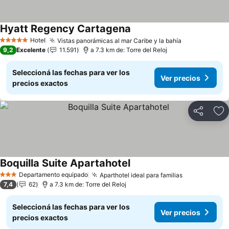
Hyatt Regency Cartagena
Ver precios
Hotel
Vistas panorámicas al mar Caribe y la bahía
Ver precios
5 Estrellas
9,2
Excelente
11.591
a 7.3 km de: Torre del Reloj
Seleccioná las fechas para ver los
Ver precios
precios exactos
Compartir
Añ
Boquilla Suite Apartahotel
Ver precios
Departamento equipado
Aparthotel ideal para familias
Ver precios
3 Estrellas
7,4
62
a 7.3 km de: Torre del Reloj
Seleccioná las fechas para ver los
Ver precios
precios exactos