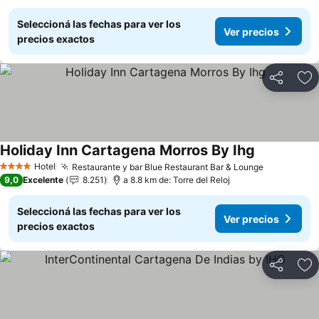
Seleccioná las fechas para ver los
Ver precios
precios exactos
Compartir
Añ
Holiday Inn Cartagena Morros By Ihg
Ver precios
Hotel
Restaurante y bar Blue Restaurant Bar & Lounge
Ver precio
4 Estrellas
9,0
Excelente
8.251
a 8.8 km de: Torre del Reloj
Seleccioná las fechas para ver los
Ver precios
precios exactos
Compartir
Añ