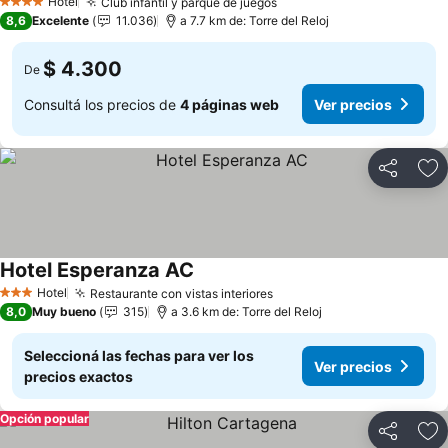
Hotel
Club infantil y parque de juegos
Ver precios
4 Estrellas
8,6
Excelente
11.036
a 7.7 km de: Torre del Reloj
$ 4.300
De
Consultá los precios de
4 páginas web
Ver precios
Compartir
Añ
Hotel Esperanza AC
Ver precios
Hotel
Restaurante con vistas interiores
Ver precios
3 Estrellas
8,0
Muy bueno
315
a 3.6 km de: Torre del Reloj
Seleccioná las fechas para ver los
Ver precios
precios exactos
Opción popular
Compartir
Añ