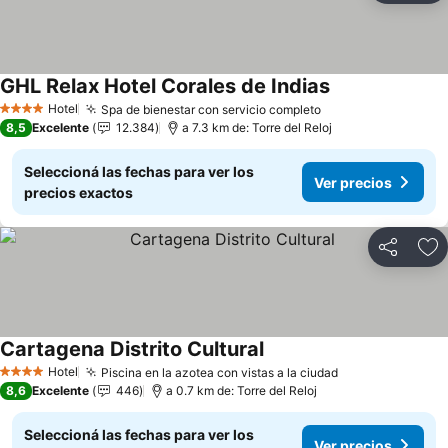
GHL Relax Hotel Corales de Indias
Ver precios
Hotel
Spa de bienestar con servicio completo
Ver precios
4 Estrellas
8,5
Excelente
12.384
a 7.3 km de: Torre del Reloj
Seleccioná las fechas para ver los
Ver precios
precios exactos
Compartir
Añ
Cartagena Distrito Cultural
Ver precios
Hotel
Piscina en la azotea con vistas a la ciudad
Ver precios
4 Estrellas
8,6
Excelente
446
a 0.7 km de: Torre del Reloj
Seleccioná las fechas para ver los
Ver precios