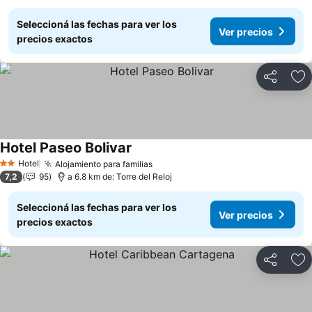
Seleccioná las fechas para ver los
Ver precios
precios exactos
Compartir
Añ
Hotel Paseo Bolivar
Ver precios
Hotel
Alojamiento para familias
Ver precios
2 Estrellas
7,2
95
a 6.8 km de: Torre del Reloj
Seleccioná las fechas para ver los
Ver precios
precios exactos
Compartir
Añ