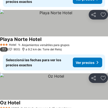
precios exactos
Compartir
Añ
Playa Norte Hotel
Ver precios
Hotel
Alojamientos versátiles para grupos
Ver precios
3 Estrellas
7,1
900
a 9.2 km de: Torre del Reloj
Seleccioná las fechas para ver los
Ver precios
precios exactos
Compartir
Añ
Oz Hotel
Ver precios