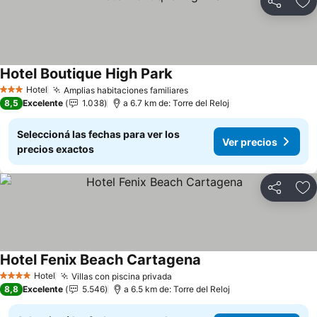
Compartir
Añ
Hotel Boutique High Park
Ver precios
Hotel
Amplias habitaciones familiares
Ver precios
3 Estrellas
8,5
Excelente
1.038
a 6.7 km de: Torre del Reloj
Seleccioná las fechas para ver los
Ver precios
precios exactos
Compartir
Añ
Hotel Fenix Beach Cartagena
Ver precios
Hotel
Villas con piscina privada
Ver precios
4 Estrellas
8,8
Excelente
5.546
a 6.5 km de: Torre del Reloj