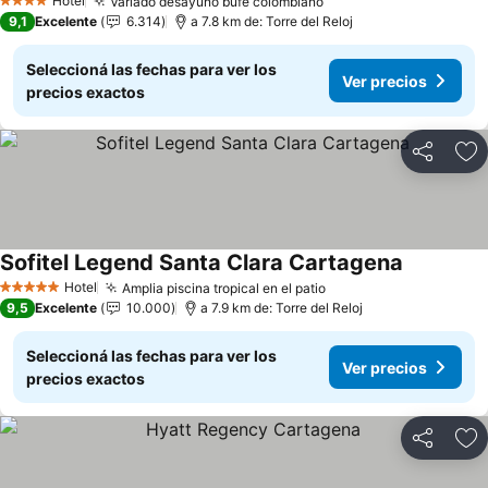
Hotel
Variado desayuno bufé colombiano
Ver precios
4 Estrellas
9,1
Excelente
6.314
a 7.8 km de: Torre del Reloj
Seleccioná las fechas para ver los
Ver precios
precios exactos
Compartir
Añ
Sofitel Legend Santa Clara Cartagena
Ver precio
Hotel
Amplia piscina tropical en el patio
Ver precios
5 Estrellas
9,5
Excelente
10.000
a 7.9 km de: Torre del Reloj
Seleccioná las fechas para ver los
Ver precios
precios exactos
Compartir
Añ