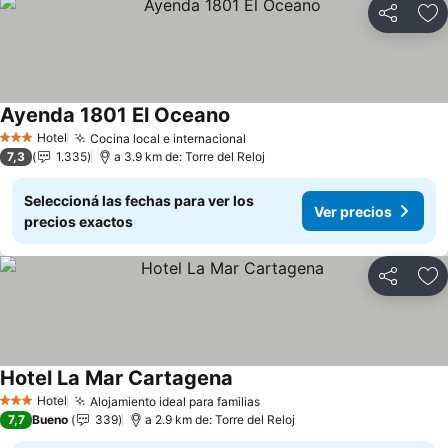
Compartir
Añ
Ayenda 1801 El Oceano
Ver precios
Hotel
Cocina local e internacional
Ver precios
3 Estrellas
7,3
1.335
a 3.9 km de: Torre del Reloj
Seleccioná las fechas para ver los
Ver precios
precios exactos
Compartir
Añ
Hotel La Mar Cartagena
Ver precios
Hotel
Alojamiento ideal para familias
Ver precios
3 Estrellas
7,7
Bueno
339
a 2.9 km de: Torre del Reloj