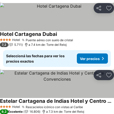
Compartir
Añ
Hotel Cartagena Dubai
Ver precios
Hotel
Puente aéreo con suelo de cristal
Ver precios
4 Estrellas
7,2
5.711
a 7.4 km de: Torre del Reloj
Seleccioná las fechas para ver los
Ver precios
precios exactos
Compartir
Añ
Estelar Cartagena de Indias Hotel y Centro de Convenciones
Ver precios
Hotel
Rascacielos icónico con vistas al Caribe
Ver precios
4 Estrellas
9,2
Excelente
16.806
a 7.3 km de: Torre del Reloj