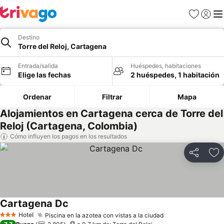
Favoritos
Iniciar 
Me
Destino
Torre del Reloj, Cartagena
Entrada/salida
Huéspedes, habitaciones
Elige las fechas
2 huéspedes, 1 habitación
Ordenar
Filtrar
Mapa
Alojamientos en Cartagena cerca de Torre del
Reloj (Cartagena, Colombia)
Cómo influyen los pagos en los resultados
Compartir
Añ
Cartagena Dc
Ver precios
Hotel
Piscina en la azotea con vistas a la ciudad
Ver precios
3 Estrellas