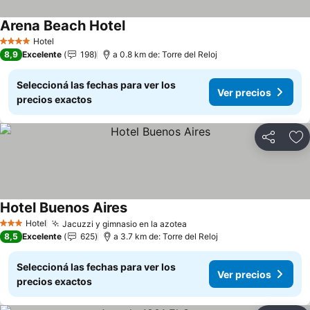
Arena Beach Hotel
Ver precios
Hotel
4 Estrellas
8,9
Excelente
198
a 0.8 km de: Torre del Reloj
Seleccioná las fechas para ver los
Ver precios
precios exactos
Compartir
Añ
Hotel Buenos Aires
Ver precios
Hotel
Jacuzzi y gimnasio en la azotea
Ver precios
3 Estrellas
8,5
Excelente
625
a 3.7 km de: Torre del Reloj
Seleccioná las fechas para ver los
Ver precios
precios exactos