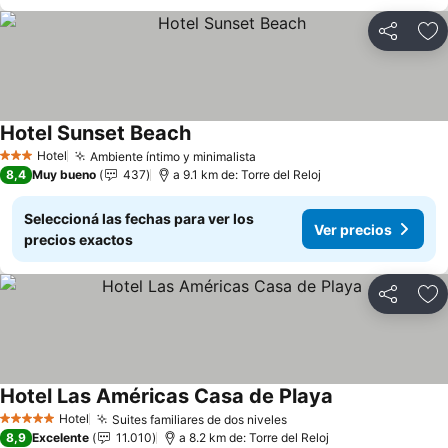
Compartir
Añ
Hotel Sunset Beach
Ver precios
Hotel
Ambiente íntimo y minimalista
Ver precios
3 Estrellas
8,4
Muy bueno
437
a 9.1 km de: Torre del Reloj
Seleccioná las fechas para ver los
Ver precios
precios exactos
Compartir
Añ
Hotel Las Américas Casa de Playa
Ver precios
Hotel
Suites familiares de dos niveles
Ver precios
5 Estrellas
8,9
Excelente
11.010
a 8.2 km de: Torre del Reloj