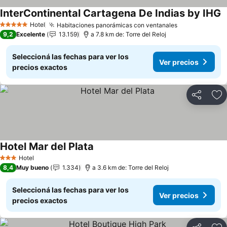
InterContinental Cartagena De Indias by IHG
V
Hotel
Habitaciones panorámicas con ventanales
Ver precios
5 Estrellas
9,2
Excelente
13.159
a 7.8 km de: Torre del Reloj
Seleccioná las fechas para ver los
Ver precios
precios exactos
Compartir
Añ
Hotel Mar del Plata
Ver precios
Hotel
3 Estrellas
8,4
Muy bueno
1.334
a 3.6 km de: Torre del Reloj
Seleccioná las fechas para ver los
Ver precios
precios exactos