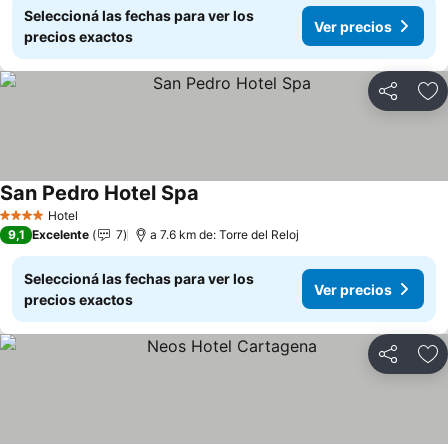
Seleccioná las fechas para ver los
Ver precios
precios exactos
Compartir
Añ
San Pedro Hotel Spa
Ver precios
Hotel
4 Estrellas
9,1
Excelente
7
a 7.6 km de: Torre del Reloj
Seleccioná las fechas para ver los
Ver precios
precios exactos
Compartir
Añ