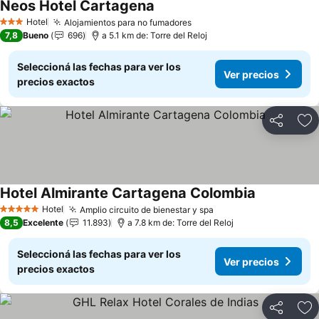
Neos Hotel Cartagena
Ver precios
Hotel
Alojamientos para no fumadores
Ver precios
3 Estrellas
7,8
Bueno
696
a 5.1 km de: Torre del Reloj
Seleccioná las fechas para ver los
Ver precios
precios exactos
Compartir
Añ
Hotel Almirante Cartagena Colombia
Ver precios
Hotel
Amplio circuito de bienestar y spa
Ver precios
5 Estrellas
8,5
Excelente
11.893
a 7.8 km de: Torre del Reloj
Seleccioná las fechas para ver los
Ver precios
precios exactos
Compartir
Añ