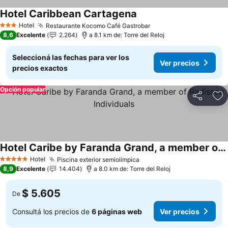
Hotel Caribbean Cartagena
Ver precios
Hotel
Restaurante Kocomo Café Gastrobar
Ver precios
3 Estrellas
8,6
Excelente
2.264
a 8.1 km de: Torre del Reloj
Seleccioná las fechas para ver los
Ver precios
precios exactos
Opción popular
Compartir
Añ
Hotel Caribe by Faranda Grand, a member of Radisson Individuals
Ver precios
Hotel
Piscina exterior semiolímpica
Ver precios
5 Estrellas
8,9
Excelente
14.404
a 8.0 km de: Torre del Reloj
$ 5.605
De
Consultá los precios de
6 páginas web
Ver precios