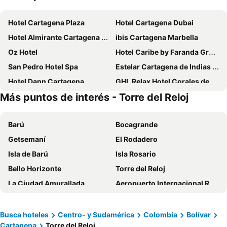
Hotel Cartagena Plaza
Hotel Cartagena Dubai
Hotel Almirante Cartagena Colombia
ibis Cartagena Marbella
Oz Hotel
Hotel Caribe by Faranda Grand, a member of Radisson Individuals
San Pedro Hotel Spa
Estelar Cartagena de Indias Hotel y Centro de Convenciones
Hotel Dann Cartagena
GHL Relax Hotel Corales de Indias
Más puntos de interés - Torre del Reloj
Hotel Las Américas Casa de Playa
Hotel Regatta Cartagena
Sofitel Barú Cartagena
Cartagena Dc
Barú
Bocagrande
Sonesta Hotel Cartagena
Oz Hotel Luxury
Getsemaní
El Rodadero
Hotel Stil Cartagena
Mintaka Hotel + Lounge
Isla de Barú
Isla Rosario
Playa Norte Hotel
Holiday Inn Cartagena Morros By Ihg
Bello Horizonte
Torre del Reloj
Hyatt Regency Cartagena
InterContinental Cartagena De Indias by IHG
La Ciudad Amurallada
Aeropuerto Internacional Rafael Núñez
Hotel Don Pedro De Heredia
Kim
Playa Blanca
Castillo de San Felipe de Barajas
La Gran Vía Hotel
Holiday Inn Express Cartagena Manga By Ihg
Parque Nacional Tayrona
Centro de Convenciones
Hotel Virrey Cartagena
Hotel Ayenda Casa Cano 1805
Busca hoteles
Centro- y Sudamérica
Colombia
Bolívar
Cartagena
Torre del Reloj