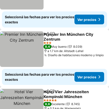
Seleccioná las fechas para ver los precios
Ver precios
exactos
Premier Inn München City
Compartir
Añadir a favoritos
Zentrum
3 Estrellas
8,4
Muy bueno
8.039
a 1.7 km de: Altstadt-Lehel
Diseño de habitaciones moderno y limpio
Seleccioná las fechas para ver los precios
Ver precios
exactos
Hotel Vier Jahreszeiten
Compartir
Añadir a favoritos
Kempinski München
5 Estrellas
8,8
Excelente
8.745
a 0.5 km de: Marienplatz