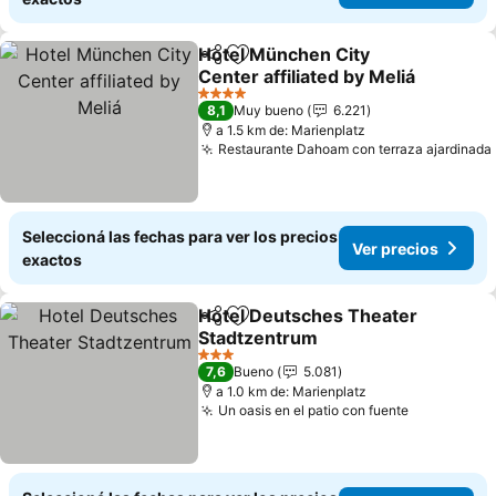
Hotel München City
Compartir
Añadir a favoritos
Center affiliated by Meliá
4 Estrellas
8,1
Muy bueno
6.221
a 1.5 km de: Marienplatz
Restaurante Dahoam con terraza ajardinada
Seleccioná las fechas para ver los precios
Ver precios
exactos
Hotel Deutsches Theater
Compartir
Añadir a favoritos
Stadtzentrum
3 Estrellas
7,6
Bueno
5.081
a 1.0 km de: Marienplatz
Un oasis en el patio con fuente