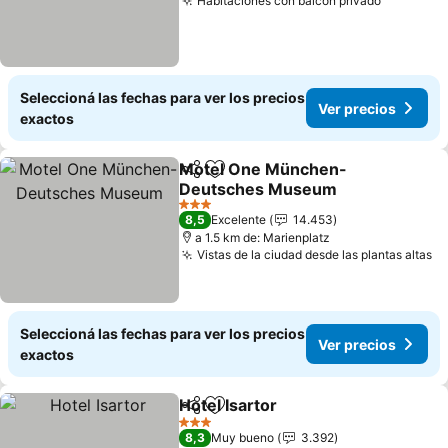
Habitaciones con balcón privado
Seleccioná las fechas para ver los precios
Ver precios
exactos
Motel One München-
Compartir
Añadir a favoritos
Deutsches Museum
3 Estrellas
8,5
Excelente
14.453
a 1.5 km de: Marienplatz
Vistas de la ciudad desde las plantas altas
Seleccioná las fechas para ver los precios
Ver precios
exactos
Hotel Isartor
Compartir
Añadir a favoritos
3 Estrellas
8,3
Muy bueno
3.392