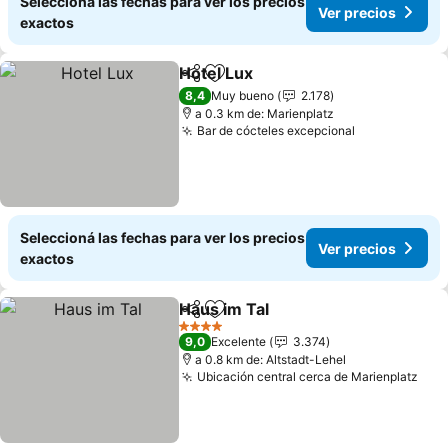
Seleccioná las fechas para ver los precios
Ver precios
exactos
Hotel Lux
Compartir
Añadir a favoritos
8,4
Muy bueno
2.178
a 0.3 km de: Marienplatz
Bar de cócteles excepcional
Seleccioná las fechas para ver los precios
Ver precios
exactos
Haus im Tal
Compartir
Añadir a favoritos
4 Estrellas
9,0
Excelente
3.374
a 0.8 km de: Altstadt-Lehel
Ubicación central cerca de Marienplatz