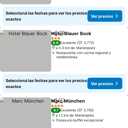
Seleccioná las fechas para ver los precios
Ver precios
exactos
Hotel Blauer Bock
Compartir
Añadir a favoritos
3 Estrellas
8,6
Excelente
3.772
a 0.3 km de: Marienplatz
Restaurante con cocina regional y
mediterránea
Seleccioná las fechas para ver los precios
Ver precios
exactos
Marc München
Compartir
Añadir a favoritos
4 Estrellas
9,1
Excelente
5.792
a 1.2 km de: Marienplatz
Desayuno buffet excepcional