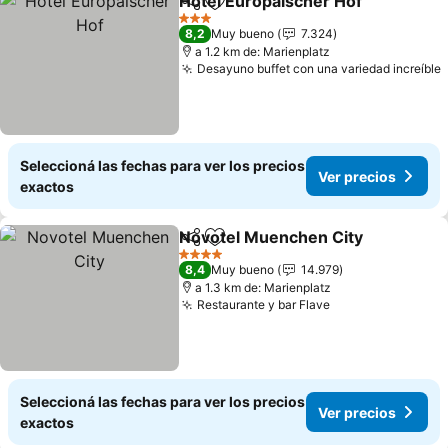
Hotel Europäischer Hof
Compartir
Añadir a favoritos
3 Estrellas
8,2
Muy bueno
7.324
a 1.2 km de: Marienplatz
Desayuno buffet con una variedad increíble
Seleccioná las fechas para ver los precios
Ver precios
exactos
Novotel Muenchen City
Compartir
Añadir a favoritos
4 Estrellas
8,4
Muy bueno
14.979
a 1.3 km de: Marienplatz
Restaurante y bar Flave
Seleccioná las fechas para ver los precios
Ver precios
exactos