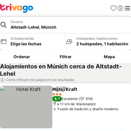
Favoritos
Iniciar 
Me
Destino
Altstadt-Lehel, Múnich
Entrada/salida
Huéspedes, habitaciones
Elige las fechas
2 huéspedes, 1 habitación
Ordenar
Filtrar
Mapa
Alojamientos en Múnich cerca de Altstadt-
Lehel
Cómo influyen los pagos en los resultados
Hotel Kraft
Compartir
Añadir a favoritos
3 Estrellas
8,7
Excelente
616
a 1.1 km de: Marienplatz
Fusión de tradición y diseño moderno