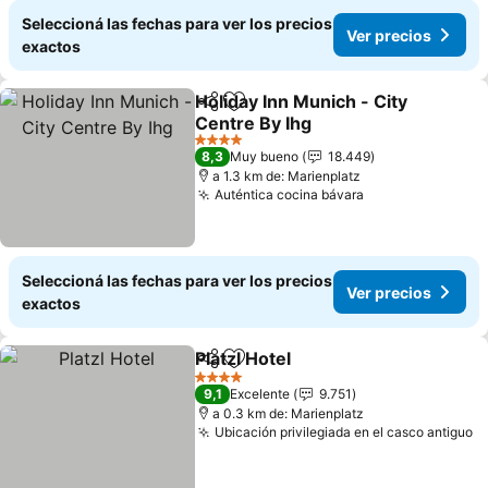
Seleccioná las fechas para ver los precios
Ver precios
exactos
Holiday Inn Munich - City
Compartir
Añadir a favoritos
Centre By Ihg
4 Estrellas
8,3
Muy bueno
18.449
a 1.3 km de: Marienplatz
Auténtica cocina bávara
Seleccioná las fechas para ver los precios
Ver precios
exactos
Platzl Hotel
Compartir
Añadir a favoritos
4 Estrellas
9,1
Excelente
9.751
a 0.3 km de: Marienplatz
Ubicación privilegiada en el casco antiguo