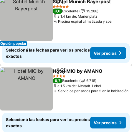
Sofitel Munich Bayerpost
Compartir
Añadir a favoritos
5 Estrellas
8,6
Excelente
15.288
a 1.4 km de: Marienplatz
Piscina espiral climatizada y spa
Opción popular
Seleccioná las fechas para ver los precios
Ver precios
exactos
Hotel MIO by AMANO
Compartir
Añadir a favoritos
4 Estrellas
8,7
Excelente
6.715
a 1.5 km de: Altstadt-Lehel
Servicios pensados para ti en la habitación
Seleccioná las fechas para ver los precios
Ver precios
exactos