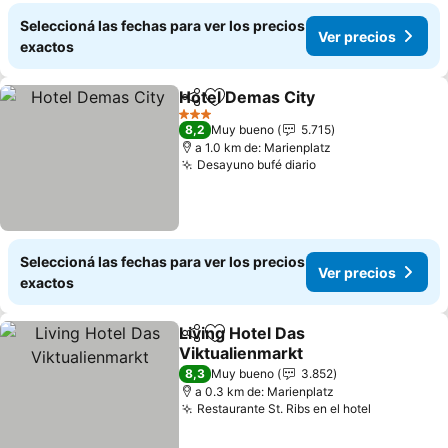
Seleccioná las fechas para ver los precios
Ver precios
exactos
Hotel Demas City
Compartir
Añadir a favoritos
3 Estrellas
8,2
Muy bueno
5.715
a 1.0 km de: Marienplatz
Desayuno bufé diario
Seleccioná las fechas para ver los precios
Ver precios
exactos
Living Hotel Das
Compartir
Añadir a favoritos
Viktualienmarkt
8,3
Muy bueno
3.852
a 0.3 km de: Marienplatz
Restaurante St. Ribs en el hotel