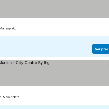
llas
 Marienplatz
Ver prec
las
e: Marienplatz