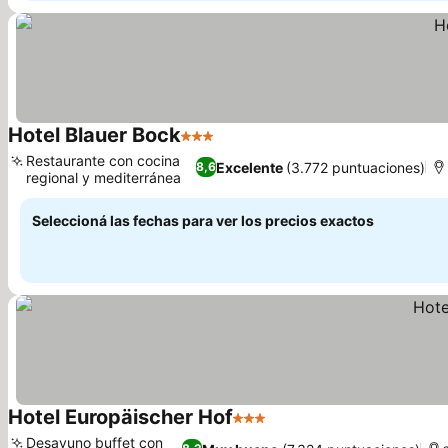
Hotel Blauer Bock
3 Estrellas
Restaurante con cocina
Excelente
(3.772 puntuaciones)
8,6
regional y mediterránea
Seleccioná las fechas para ver los precios exactos
Hotel Europäischer Hof
3 Estrellas
Desayuno buffet con