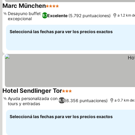
Marc München
4 Estrellas
Desayuno buffet
Excelente
(5.792 puntuaciones)
9,1
a 1.2 km d
excepcional
Seleccioná las fechas para ver los precios exactos
Hotel Sendlinger Tor
3 Estrellas
Ayuda personalizada con
(6.356 puntuaciones)
6,5
a 0.7 km de
tours y entradas
Seleccioná las fechas para ver los precios exactos