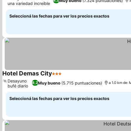
Muy bueno
(7.324 puntuaciones)
8,2
una variedad increíble
Seleccioná las fechas para ver los precios exactos
Hotel Demas City
3 Estrellas
Desayuno
Muy bueno
(5.715 puntuaciones)
8,2
a 1.0 km de: 
bufé diario
Seleccioná las fechas para ver los precios exactos