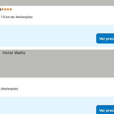
á
4 Estrellas
 1.5 km de: Marienplatz
Ver prec
: Marienplatz
Ver prec