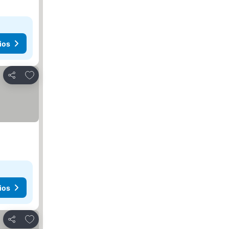
ios
Añadir a favoritos
Compartir
ios
Añadir a favoritos
Compartir