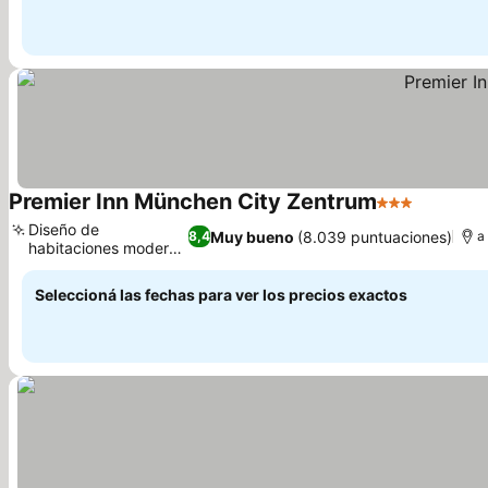
Premier Inn München City Zentrum
3 Estrellas
Diseño de
Muy bueno
(8.039 puntuaciones)
8,4
a
habitaciones moderno
y limpio
Seleccioná las fechas para ver los precios exactos