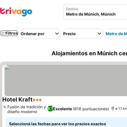
Destino
Filtros
Ordenar por
Precio
Metro de 
Alojamientos en Múnich ce
Hotel Kraft
3 Estrellas
Fusión de tradición y
Excelente
(616 puntuaciones)
8,7
a 1.1 k
diseño moderno
Seleccioná las fechas para ver los precios exactos