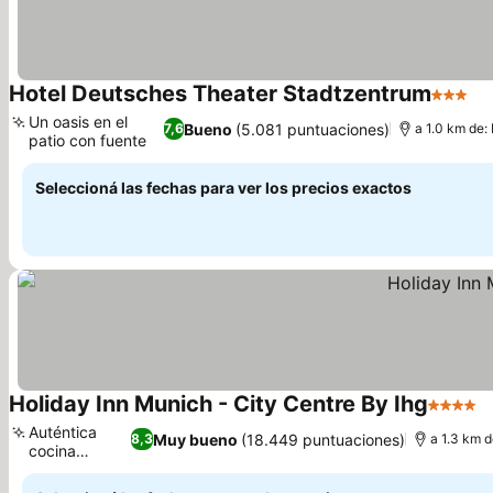
Hotel Deutsches Theater Stadtzentrum
3 Estre
Un oasis en el
Bueno
(5.081 puntuaciones)
7,6
a 1.0 km de:
patio con fuente
Seleccioná las fechas para ver los precios exactos
Holiday Inn Munich - City Centre By Ihg
4 Estrel
Auténtica
Muy bueno
(18.449 puntuaciones)
8,3
a 1.3 km d
cocina
bávara