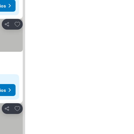
ios
Añadir a favoritos
Compartir
ios
Añadir a favoritos
Compartir