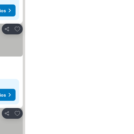
ios
Añadir a favoritos
Compartir
ios
Añadir a favoritos
Compartir