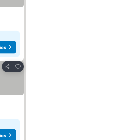
ios
Añadir a favoritos
Compartir
ios