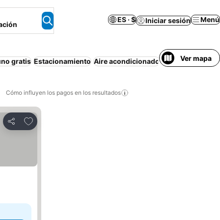
ES · $
Menú
Iniciar sesión
ación
Ver mapa
no gratis
Estacionamiento
Aire acondicionado
Piscina
Departa
Cómo influyen los pagos en los resultados
Añadir a favoritos
Compartir