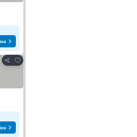
ios
Añadir a favoritos
Compartir
ios