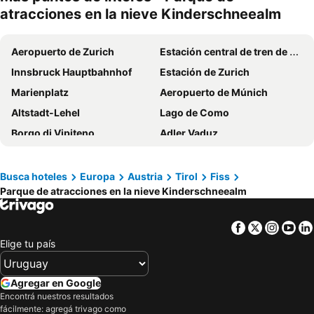
atracciones en la nieve Kinderschneealm
Aeropuerto de Zurich
Estación central de tren de Múnich
Innsbruck Hauptbahnhof
Estación de Zurich
Marienplatz
Aeropuerto de Múnich
Altstadt-Lehel
Lago de Como
Borgo di Vipiteno
Adler Vaduz
Antiguo Ayuntamiento
Lago Iseo
Arena de Verona
Lago de Braies
Busca hoteles
Europa
Austria
Tirol
Fiss
Parque de atracciones en la nieve Kinderschneealm
Parque de atracciones en la nieve Kinderschneealm
Iglesia de San Pedro y San Pablo
Estación de Saint Moritz
Insel
Facebook
Twitter
Insta
Yo
Parrocchiale SS Filippo e Giacomo
Recinto ferial Theresienwiese
Elige tu país
Puente cubierto Kapellbrücke
Centro Storico di Peschiera
Veronafiere
Cologno Centro Metro Station
Agregar en Google
Seceda
Piedicastello
Encontrá nuestros resultados
fácilmente: agregá trivago como