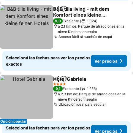
B&B tilia living - mit dem
Compartir
Añadir a favoritos
Komfort eines kleine
feinen Hotels
9,0
Excelente
1.024
a 2.1 km de: Parque de atracciones en la
nieve Kinderschneealm
Acceso fácil al autobús de esquí
Seleccioná las fechas para ver los precios
Ver precios
exactos
Hotel Gabriela
Compartir
Añadir a favoritos
4 Estrellas
9,1
Excelente
1.256
a 2.3 km de: Parque de atracciones en la
nieve Kinderschneealm
Ubicación ideal para esquiar
Opción popular
Seleccioná las fechas para ver los precios
Ver precios