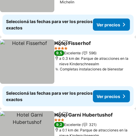
Michelin
Seleccioná las fechas para ver los precios
Ver precios
exactos
Hotel Fisserhof
Compartir
Añadir a favoritos
4 Estrellas
9,5
Excelente
596
a 0.3 km de: Parque de atracciones en la
nieve Kinderschneealm
Completas instalaciones de bienestar
Seleccioná las fechas para ver los precios
Ver precios
exactos
Hotel Garni Hubertushof
Compartir
Añadir a favoritos
3 Estrellas
9,2
Excelente
321
a 0.1 km de: Parque de atracciones en la
nieve Kinderschneealm