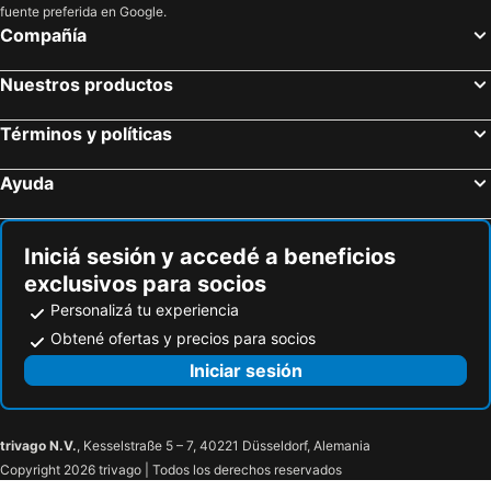
Metro de Múnich
Lindenhof
fuente preferida en Google.
Compañía
Bergamo Gourmet
Museo de Historia
Termas de Cola - Villa de los Cedros
Aero Club Como
Nuestros productos
Estación de Esquí Serfaus-Fiss-Ladis
Fendels
Venet
Glaciar Kaunertal
Términos y políticas
Hochzeiger Pitztal
Almrausch
Ayuda
Burg Naudersberg
Nauders Bergkastel
Alpine Coaster
Rafting Imst
Iniciá sesión y accedé a beneficios
Blaue Grotte
Rosengartenschlucht
exclusivos para socios
Badesee Umhausen
Escuela de Esquí y Snowboard
Personalizá tu experiencia
Ötzi-Dorf
Feuer & Eis
Obtené ofertas y precios para socios
Kuhstall
Pista de Trineo
Iniciar sesión
Silvretta-Arena Ischgl - Samnaun
Flaucher
Swarovski - El Mundo del Cristal
Crazy Cow
trivago N.V.
, Kesselstraße 5 – 7, 40221 Düsseldorf, Alemania
Iglesia Parroquial de Santa Cristina
Burg Grünwald
Copyright 2026 trivago | Todos los derechos reservados
Ski Area Val Comelico
Museo de Gherdeina