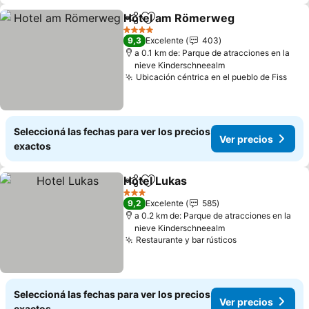
Hotel am Römerweg
Compartir
Añadir a favoritos
4 Estrellas
9,3
Excelente
403
a 0.1 km de: Parque de atracciones en la
nieve Kinderschneealm
Ubicación céntrica en el pueblo de Fiss
Seleccioná las fechas para ver los precios
Ver precios
exactos
Hotel Lukas
Compartir
Añadir a favoritos
3 Estrellas
9,2
Excelente
585
a 0.2 km de: Parque de atracciones en la
nieve Kinderschneealm
Restaurante y bar rústicos
Seleccioná las fechas para ver los precios
Ver precios
exactos