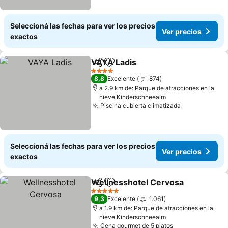
Seleccioná las fechas para ver los precios
Ver precios
exactos
VAYA Ladis
Compartir
Añadir a favoritos
4 Estrellas
8,8
Excelente
874
a 2.9 km de: Parque de atracciones en la
nieve Kinderschneealm
Piscina cubierta climatizada
Seleccioná las fechas para ver los precios
Ver precios
exactos
Wellnesshotel Cervosa
Compartir
Añadir a favoritos
5 Estrellas
9,3
Excelente
1.061
a 1.9 km de: Parque de atracciones en la
nieve Kinderschneealm
Cena gourmet de 5 platos