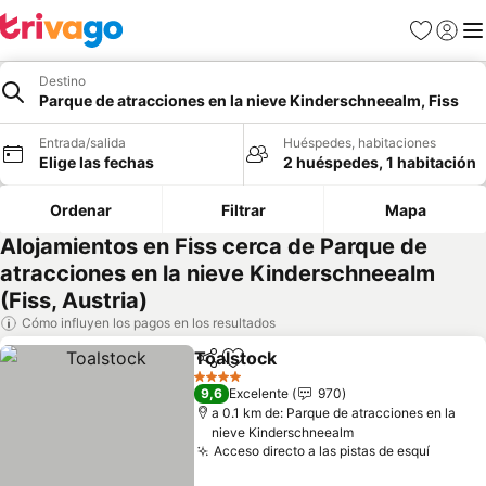
Favoritos
Iniciar 
Me
Destino
Parque de atracciones en la nieve Kinderschneealm, Fiss
Entrada/salida
Huéspedes, habitaciones
Elige las fechas
2 huéspedes, 1 habitación
Ordenar
Filtrar
Mapa
Alojamientos en Fiss cerca de Parque de
atracciones en la nieve Kinderschneealm
(Fiss, Austria)
Cómo influyen los pagos en los resultados
Toalstock
Compartir
Añadir a favoritos
4 Estrellas
9,6
Excelente
970
a 0.1 km de: Parque de atracciones en la
nieve Kinderschneealm
Acceso directo a las pistas de esquí