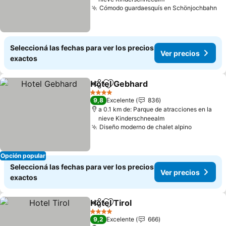
Cómodo guardaesquís en Schönjochbahn
Seleccioná las fechas para ver los precios
Ver precios
exactos
Hotel Gebhard
Compartir
Añadir a favoritos
4 Estrellas
9,8
Excelente
836
a 0.1 km de: Parque de atracciones en la
nieve Kinderschneealm
Diseño moderno de chalet alpino
Opción popular
Seleccioná las fechas para ver los precios
Ver precios
exactos
Hotel Tirol
Compartir
Añadir a favoritos
4 Estrellas
9,2
Excelente
666