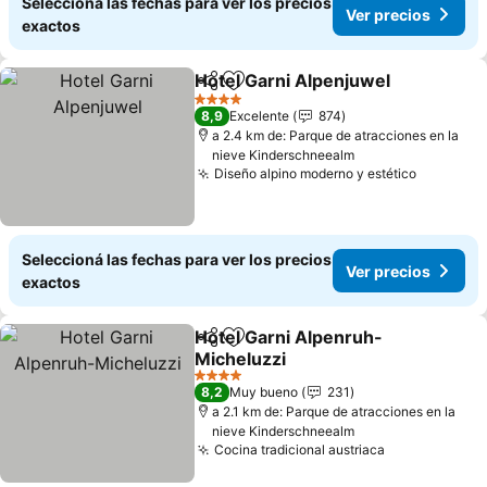
Seleccioná las fechas para ver los precios
Ver precios
exactos
Hotel Garni Alpenjuwel
Compartir
Añadir a favoritos
4 Estrellas
8,9
Excelente
874
a 2.4 km de: Parque de atracciones en la
nieve Kinderschneealm
Diseño alpino moderno y estético
Seleccioná las fechas para ver los precios
Ver precios
exactos
Hotel Garni Alpenruh-
Compartir
Añadir a favoritos
Micheluzzi
4 Estrellas
8,2
Muy bueno
231
a 2.1 km de: Parque de atracciones en la
nieve Kinderschneealm
Cocina tradicional austriaca