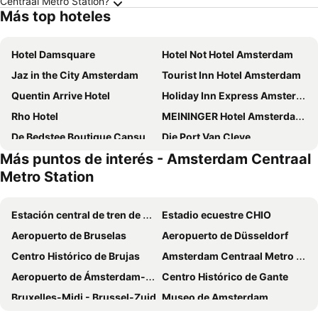
Centraal Metro Station?
Más top hoteles
Hotel Damsquare
Hotel Not Hotel Amsterdam
Jaz in the City Amsterdam
Tourist Inn Hotel Amsterdam
Quentin Arrive Hotel
Holiday Inn Express Amsterdam - Arena Towers by IHG
Rho Hotel
MEININGER Hotel Amsterdam Amstel
De Bedstee Boutique Capsules
Die Port Van Cleve
Más puntos de interés - Amsterdam Centraal
ibis Amsterdam Centre Stopera
Westlake Hotels Amsterdam
Metro Station
YOTEL Amsterdam
XO Hotels City Centre
Mercure Amsterdam Sloterdijk Station
MEININGER Hotel Amsterdam City West
Estación central de tren de Ámsterdam
Estadio ecuestre CHIO
Hotel Artemis Amsterdam
ibis Amsterdam Centre
Aeropuerto de Bruselas
Aeropuerto de Düsseldorf
Monet Garden Hotel Amsterdam
Avenue Hotel
Centro Histórico de Brujas
Amsterdam Centraal Metro Station
Best Western Amsterdam
NH Amsterdam Noord
Aeropuerto de Ámsterdam-Schiphol
Centro Histórico de Gante
Apple Inn Hotel
Volkshotel
Bruxelles-Midi - Brussel-Zuid
Museo de Amsterdam
Hotel Vossius Vondelpark
NH City Centre Amsterdam
Scheveningen
Bruselas Norte