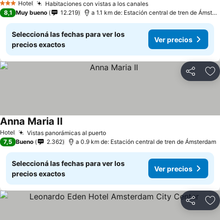
Hotel
Habitaciones con vistas a los canales
3 Estrellas
8,1
Muy bueno
12.219
a 1.1 km de: Estación central de tren de Ámsterdam
Seleccioná las fechas para ver los
Ver precios
precios exactos
Compartir
Añ
Anna Maria II
Hotel
Vistas panorámicas al puerto
7,5
Bueno
2.362
a 0.9 km de: Estación central de tren de Ámsterdam
Seleccioná las fechas para ver los
Ver precios
precios exactos
Compartir
Añ