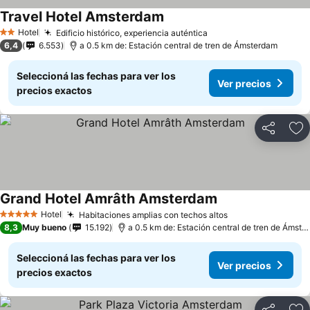
Travel Hotel Amsterdam
Hotel
Edificio histórico, experiencia auténtica
2 Estrellas
6,4
6.553
a 0.5 km de: Estación central de tren de Ámsterdam
Seleccioná las fechas para ver los
Ver precios
precios exactos
Compartir
Añ
Grand Hotel Amrâth Amsterdam
Hotel
Habitaciones amplias con techos altos
5 Estrellas
8,3
Muy bueno
15.192
a 0.5 km de: Estación central de tren de Ámsterdam
Seleccioná las fechas para ver los
Ver precios
precios exactos