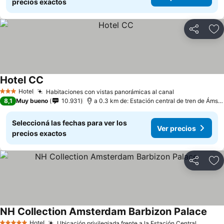
precios exactos
Compartir
Añ
Hotel CC
Hotel
Habitaciones con vistas panorámicas al canal
3 Estrellas
8,1
Muy bueno
10.931
a 0.3 km de: Estación central de tren de Ámsterdam
Seleccioná las fechas para ver los
Ver precios
precios exactos
Compartir
Añ
NH Collection Amsterdam Barbizon Palace
Hotel
Ubicación privilegiada frente a la Estación Central