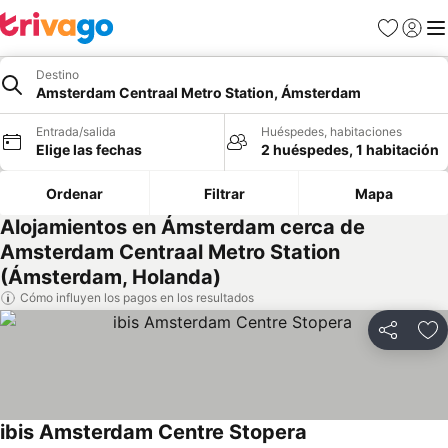
Favoritos
Iniciar 
Me
Destino
Amsterdam Centraal Metro Station, Ámsterdam
Entrada/salida
Huéspedes, habitaciones
Elige las fechas
2 huéspedes, 1 habitación
Ordenar
Filtrar
Mapa
Alojamientos en Ámsterdam cerca de
Amsterdam Centraal Metro Station
(Ámsterdam, Holanda)
Cómo influyen los pagos en los resultados
Compartir
Añ
ibis Amsterdam Centre Stopera