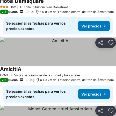
Hotel Damsquare
Hotel
Edificio histórico en Damstraat
3 Estrellas
7,5
Bueno
3.819
a 0.8 km de: Estación central de tren de Ámsterdam
Seleccioná las fechas para ver los
Ver precios
precios exactos
Compartir
Añ
AmicitiA
Hotel
Vistas panorámicas de la ciudad y los canales
7,5
Bueno
3.379
a 1.0 km de: Estación central de tren de Ámsterdam
Seleccioná las fechas para ver los
Ver precios
precios exactos
Compartir
Añ