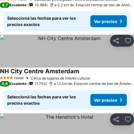
5 Estrellas
8,7
Excelente
10.984
a 0.2 km de: Estación central de tren de Ámsterdam
Seleccioná las fechas para ver los
Ver precios
precios exactos
Compartir
Añ
NH City Centre Amsterdam
Hotel
Cerca de lugares de interés cultural
4 Estrellas
8,6
Excelente
11.753
a 1.2 km de: Estación central de tren de Ámsterdam
Seleccioná las fechas para ver los
Ver precios
precios exactos
Compartir
Añ