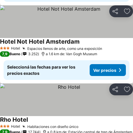
Compartir
Añ
Hotel Not Hotel Amsterdam
Hotel
Espacios llenos de arte, como una exposición
3 Estrellas
7,9
Bueno
3.252
a 1.6 km de: Van Gogh Museum
Seleccioná las fechas para ver los
Ver precios
precios exactos
Compartir
Añ
Rho Hotel
Hotel
Habitaciones con diseño único
3 Estrellas
7,9
Bueno
17.744
a 0.8 km de: Estación central de tren de Ámsterdam