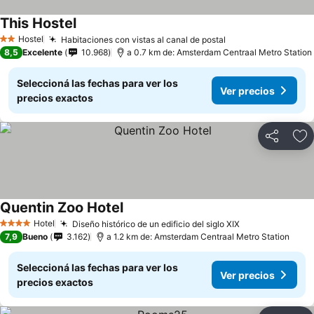
This Hostel
Hostel
Habitaciones con vistas al canal de postal
2 Estrellas
8,5
Excelente
10.968
a 0.7 km de: Amsterdam Centraal Metro Station
Seleccioná las fechas para ver los
Ver precios
precios exactos
Compartir
Añ
Quentin Zoo Hotel
Hotel
Diseño histórico de un edificio del siglo XIX
4 Estrellas
7,9
Bueno
3.162
a 1.2 km de: Amsterdam Centraal Metro Station
Seleccioná las fechas para ver los
Ver precios
precios exactos