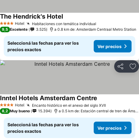
The Hendrick's Hotel
Hotel
Habitaciones con temática individual
4 Estrellas
9,5
Excelente
3.525
a 0.8 km de: Amsterdam Centraal Metro Station
Seleccioná las fechas para ver los
Ver precios
precios exactos
Compartir
Añ
Inntel Hotels Amsterdam Centre
Hotel
Encanto histórico en el anexo del siglo XVII
4 Estrellas
8,2
Muy bueno
15.394
a 0.5 km de: Estación central de tren de Ámsterdam
Seleccioná las fechas para ver los
Ver precios
precios exactos