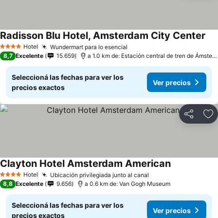
Radisson Blu Hotel, Amsterdam City Center
Hotel
Wundermart para lo esencial
4 Estrellas
8,7
Excelente
15.659
a 1.0 km de: Estación central de tren de Ámsterdam
Seleccioná las fechas para ver los
Ver precios
precios exactos
Compartir
Añ
Clayton Hotel Amsterdam American
Hotel
Ubicación privilegiada junto al canal
4 Estrellas
8,8
Excelente
9.656
a 0.6 km de: Van Gogh Museum
Seleccioná las fechas para ver los
Ver precios
precios exactos