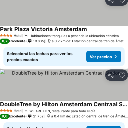
Compartir
Añ
Park Plaza Victoria Amsterdam
Hotel
Habitaciones tranquilas a pesar de la ubicación céntrica
4 Estrellas
8,7
Excelente
18.835
a 0.2 km de: Estación central de tren de Ámsterdam
Seleccioná las fechas para ver los
Ver precios
precios exactos
Compartir
Añ
DoubleTree by Hilton Amsterdam Centraal Station
Hotel
WE ARE EDN, restaurante para todo el día
4 Estrellas
8,6
Excelente
21.752
a 0.4 km de: Estación central de tren de Ámsterdam