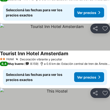
Seleccioná las fechas para ver los
Ver precios
precios exactos
Compartir
Añ
Tourist Inn Hotel Amsterdam
Hotel
Decoración vibrante y peculiar
2 Estrellas
8,4
Muy bueno
8.159
a 0.6 km de: Estación central de tren de Ámsterdam
Seleccioná las fechas para ver los
Ver precios
precios exactos
Compartir
Añ