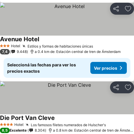
Compartir
Añ
Avenue Hotel
Hotel
Estilos y formas de habitaciones únicas
3 Estrellas
7,4
9.448
a 0.4 km de: Estación central de tren de Ámsterdam
Seleccioná las fechas para ver los
Ver precios
precios exactos
Compartir
Añ
Die Port Van Cleve
Hotel
Los famosos filetes numerados de Hulscher's
4 Estrellas
8,5
Excelente
8.304
a 0.8 km de: Estación central de tren de Ámsterdam