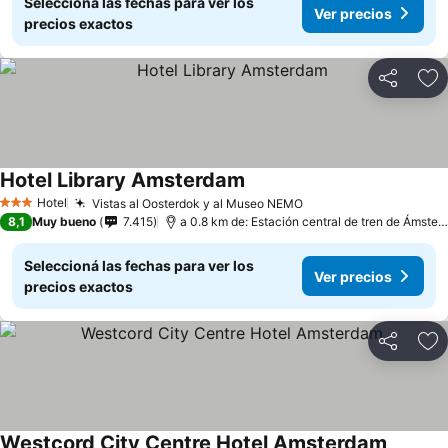
Seleccioná las fechas para ver los
Ver precios
precios exactos
Compartir
Añ
Hotel Library Amsterdam
Hotel
Vistas al Oosterdok y al Museo NEMO
3 Estrellas
8,1
Muy bueno
7.415
a 0.8 km de: Estación central de tren de Ámsterdam
Seleccioná las fechas para ver los
Ver precios
precios exactos
Compartir
Añ
Westcord City Centre Hotel Amsterdam