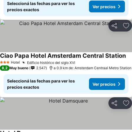
Seleccioná las fechas para ver los
Ver precios
precios exactos
Compartir
Añ
Ciao Papa Hotel Amsterdam Central Station
Hotel
Edificio histórico del siglo XVI
3 Estrellas
8,2
Muy bueno
2.547
a 0.9 km de: Amsterdam Centraal Metro Station
Seleccioná las fechas para ver los
Ver precios
precios exactos
Compartir
Añ