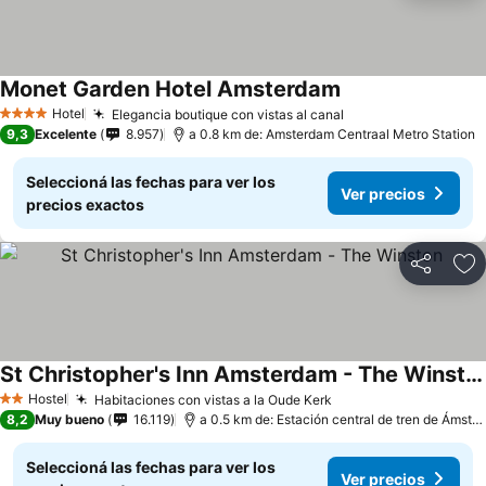
Monet Garden Hotel Amsterdam
Hotel
Elegancia boutique con vistas al canal
4 Estrellas
9,3
Excelente
8.957
a 0.8 km de: Amsterdam Centraal Metro Station
Seleccioná las fechas para ver los
Ver precios
precios exactos
Compartir
Añ
St Christopher's Inn Amsterdam - The Winston
Hostel
Habitaciones con vistas a la Oude Kerk
2 Estrellas
8,2
Muy bueno
16.119
a 0.5 km de: Estación central de tren de Ámsterdam
Seleccioná las fechas para ver los
Ver precios