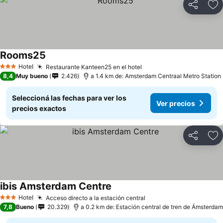
Compartir
Añ
Rooms25
Hotel
Restaurante Kanteen25 en el hotel
3 Estrellas
8,4
Muy bueno
2.426
a 1.4 km de: Amsterdam Centraal Metro Station
Seleccioná las fechas para ver los
Ver precios
precios exactos
Compartir
Añ
ibis Amsterdam Centre
Hotel
Acceso directo a la estación central
3 Estrellas
7,8
Bueno
20.329
a 0.2 km de: Estación central de tren de Ámsterdam