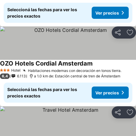
Seleccioná las fechas para ver los
Ver precios
precios exactos
Compartir
Añ
OZO Hotels Cordial Amsterdam
Hotel
Habitaciones modernas con decoración en tonos tierra.
3 Estrellas
6,4
6.113
a 1.0 km de: Estación central de tren de Ámsterdam
Seleccioná las fechas para ver los
Ver precios
precios exactos
Compartir
Añ