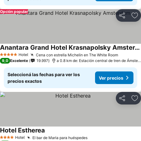
Opción popular
Compartir
Añ
Anantara Grand Hotel Krasnapolsky Amsterdam
Hotel
Cena con estrella Michelin en The White Room
5 Estrellas
9,0
Excelente
19.997
a 0.8 km de: Estación central de tren de Ámsterdam
Seleccioná las fechas para ver los
Ver precios
precios exactos
Compartir
Añ
Hotel Estherea
Hotel
El bar de Maria para huéspedes
4 Estrellas