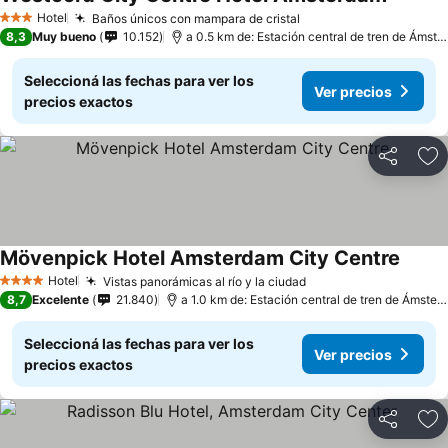
Hotel
Baños únicos con mampara de cristal
3 Estrellas
8,3
Muy bueno
10.152
a 0.5 km de: Estación central de tren de Ámsterdam
Seleccioná las fechas para ver los
Ver precios
precios exactos
Compartir
Añ
Mövenpick Hotel Amsterdam City Centre
Hotel
Vistas panorámicas al río y la ciudad
4 Estrellas
8,7
Excelente
21.840
a 1.0 km de: Estación central de tren de Ámsterdam
Seleccioná las fechas para ver los
Ver precios
precios exactos
Compartir
Añ