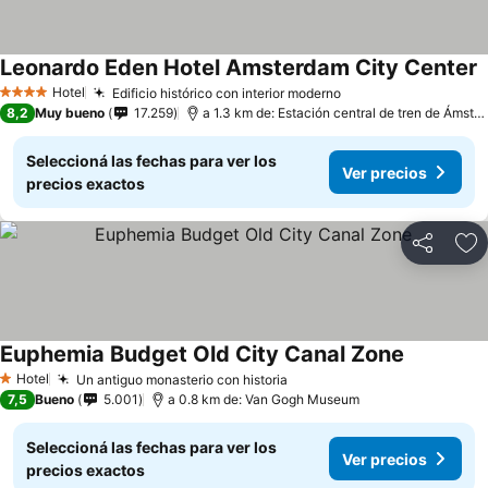
Leonardo Eden Hotel Amsterdam City Center
Hotel
Edificio histórico con interior moderno
4 Estrellas
8,2
Muy bueno
17.259
a 1.3 km de: Estación central de tren de Ámsterdam
Seleccioná las fechas para ver los
Ver precios
precios exactos
Compartir
Añ
Euphemia Budget Old City Canal Zone
Hotel
Un antiguo monasterio con historia
1 Estrellas
7,5
Bueno
5.001
a 0.8 km de: Van Gogh Museum
Seleccioná las fechas para ver los
Ver precios
precios exactos