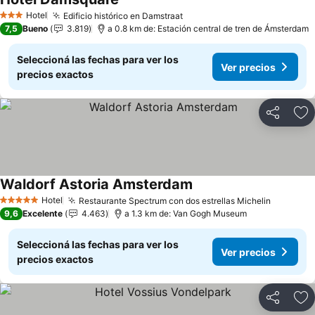
Hotel
Edificio histórico en Damstraat
3 Estrellas
7,5
Bueno
3.819
a 0.8 km de: Estación central de tren de Ámsterdam
Seleccioná las fechas para ver los
Ver precios
precios exactos
Compartir
Añ
Waldorf Astoria Amsterdam
Hotel
Restaurante Spectrum con dos estrellas Michelin
5 Estrellas
9,6
Excelente
4.463
a 1.3 km de: Van Gogh Museum
Seleccioná las fechas para ver los
Ver precios
precios exactos
Compartir
Añ