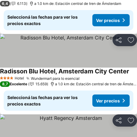
6,4
6.113
a 1.0 km de: Estación central de tren de Ámsterdam
Seleccioná las fechas para ver los
Ver precios
precios exactos
Compartir
Añ
Radisson Blu Hotel, Amsterdam City Center
Hotel
Wundermart para lo esencial
4 Estrellas
8,7
Excelente
15.659
a 1.0 km de: Estación central de tren de Ámsterdam
Seleccioná las fechas para ver los
Ver precios
precios exactos
Compartir
Añ