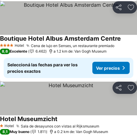
Compartir
Añ
Boutique Hotel Albus Amsterdam Centre
Hotel
Cena de lujo en Senses, un restaurante premiado
4 Estrellas
8,6
Excelente
6.462
a 1.2 km de: Van Gogh Museum
Seleccioná las fechas para ver los
Ver precios
precios exactos
Compartir
Añ
Hotel Museumzicht
Hotel
Sala de desayunos con vistas al Rijksmuseum
1 Estrellas
8,1
Muy bueno
1.811
a 0.2 km de: Van Gogh Museum