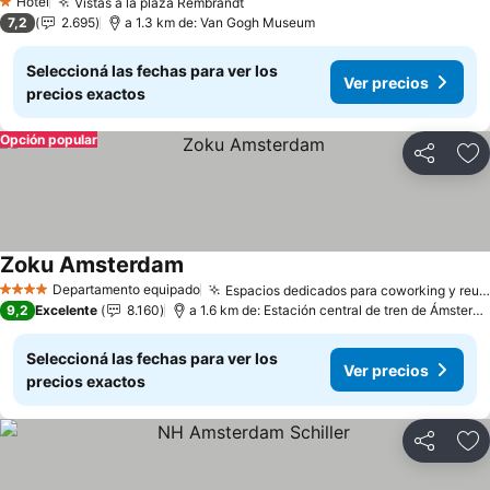
Hotel
Vistas a la plaza Rembrandt
1 Estrellas
7,2
2.695
a 1.3 km de: Van Gogh Museum
Seleccioná las fechas para ver los
Ver precios
precios exactos
Opción popular
Compartir
Añ
Zoku Amsterdam
Departamento equipado
Espacios dedicados para coworking y reuniones
4 Estrellas
9,2
Excelente
8.160
a 1.6 km de: Estación central de tren de Ámsterdam
Seleccioná las fechas para ver los
Ver precios
precios exactos
Compartir
Añ