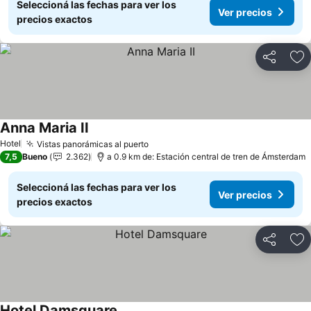
Seleccioná las fechas para ver los
Ver precios
precios exactos
Compartir
Añ
Anna Maria II
Hotel
Vistas panorámicas al puerto
7,5
Bueno
2.362
a 0.9 km de: Estación central de tren de Ámsterdam
Seleccioná las fechas para ver los
Ver precios
precios exactos
Compartir
Añ
Hotel Damsquare