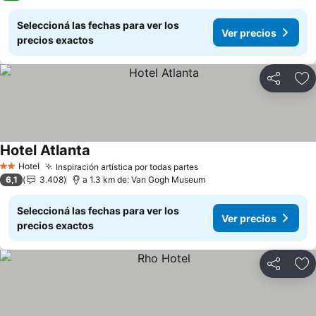
Seleccioná las fechas para ver los
Ver precios
precios exactos
Compartir
Añ
Hotel Atlanta
Hotel
Inspiración artística por todas partes
2 Estrellas
6,1
3.408
a 1.3 km de: Van Gogh Museum
Seleccioná las fechas para ver los
Ver precios
precios exactos
Compartir
Añ