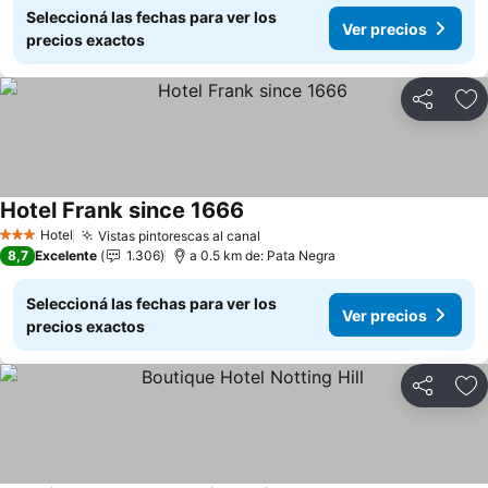
Seleccioná las fechas para ver los
Ver precios
precios exactos
Compartir
Añ
Hotel Frank since 1666
Hotel
Vistas pintorescas al canal
3 Estrellas
8,7
Excelente
1.306
a 0.5 km de: Pata Negra
Seleccioná las fechas para ver los
Ver precios
precios exactos
Compartir
Añ