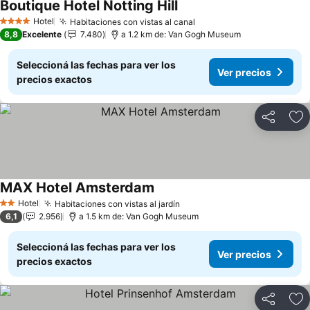
Boutique Hotel Notting Hill
Hotel
Habitaciones con vistas al canal
4 Estrellas
8,8
Excelente
7.480
a 1.2 km de: Van Gogh Museum
Seleccioná las fechas para ver los
Ver precios
precios exactos
Compartir
Añ
MAX Hotel Amsterdam
Hotel
Habitaciones con vistas al jardín
2 Estrellas
6,1
2.956
a 1.5 km de: Van Gogh Museum
Seleccioná las fechas para ver los
Ver precios
precios exactos
Compartir
Añ