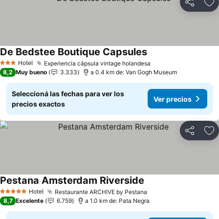
Compartir
Añ
De Bedstee Boutique Capsules
Hotel
Experiencia cápsula vintage holandesa
3 Estrellas
8,2
Muy bueno
3.333
a 0.4 km de: Van Gogh Museum
Seleccioná las fechas para ver los
Ver precios
precios exactos
Compartir
Añ
Pestana Amsterdam Riverside
Hotel
Restaurante ARCHIVE by Pestana
5 Estrellas
8,7
Excelente
6.759
a 1.0 km de: Pata Negra