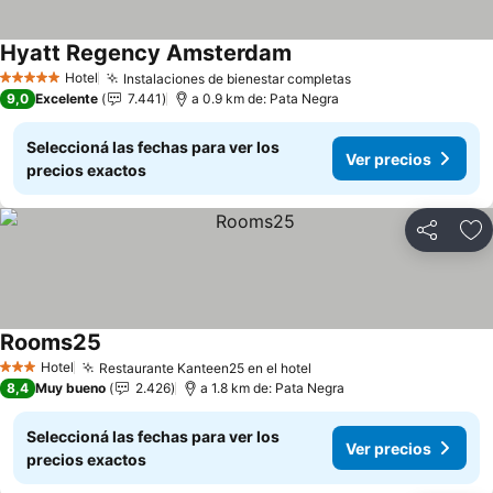
Hyatt Regency Amsterdam
Hotel
Instalaciones de bienestar completas
5 Estrellas
9,0
Excelente
7.441
a 0.9 km de: Pata Negra
Seleccioná las fechas para ver los
Ver precios
precios exactos
Compartir
Añ
Rooms25
Hotel
Restaurante Kanteen25 en el hotel
3 Estrellas
8,4
Muy bueno
2.426
a 1.8 km de: Pata Negra
Seleccioná las fechas para ver los
Ver precios
precios exactos