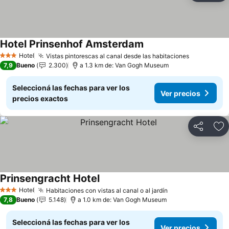
Hotel Prinsenhof Amsterdam
Hotel
Vistas pintorescas al canal desde las habitaciones
3 Estrellas
7,9
Bueno
2.300
a 1.3 km de: Van Gogh Museum
Seleccioná las fechas para ver los
Ver precios
precios exactos
Compartir
Añ
Prinsengracht Hotel
Hotel
Habitaciones con vistas al canal o al jardín
3 Estrellas
7,8
Bueno
5.148
a 1.0 km de: Van Gogh Museum
Seleccioná las fechas para ver los
Ver precios