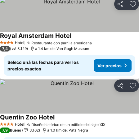
Compartir
Añ
Royal Amsterdam Hotel
Hotel
Restaurante con parrilla americana
4 Estrellas
7,4
3.129
a 1.4 km de: Van Gogh Museum
Seleccioná las fechas para ver los
Ver precios
precios exactos
Compartir
Añ
Quentin Zoo Hotel
Hotel
Diseño histórico de un edificio del siglo XIX
4 Estrellas
7,9
Bueno
3.162
a 1.0 km de: Pata Negra