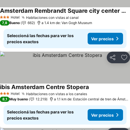
Amsterdam Rembrandt Square city center Hotel
Hotel
Habitaciones con vistas al canal
3 Estrellas
7,8
Bueno
662
a 1.4 km de: Van Gogh Museum
Seleccioná las fechas para ver los
Ver precios
precios exactos
Compartir
Añ
ibis Amsterdam Centre Stopera
Hotel
Habitaciones con vistas a los canales
3 Estrellas
8,1
Muy bueno
12.219
a 1.1 km de: Estación central de tren de Ámsterdam
Seleccioná las fechas para ver los
Ver precios
precios exactos