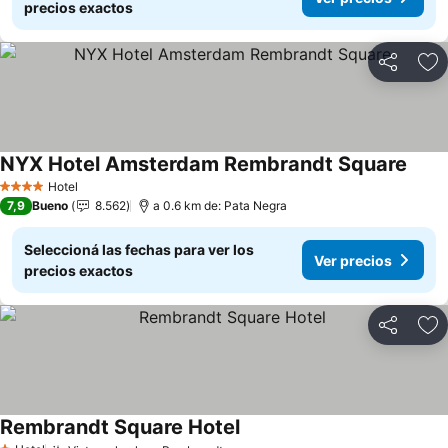
precios exactos
Compartir
Añ
NYX Hotel Amsterdam Rembrandt Square
Hotel
4 Estrellas
7,9
Bueno
8.562
a 0.6 km de: Pata Negra
Seleccioná las fechas para ver los
Ver precios
precios exactos
Compartir
Añ
Rembrandt Square Hotel