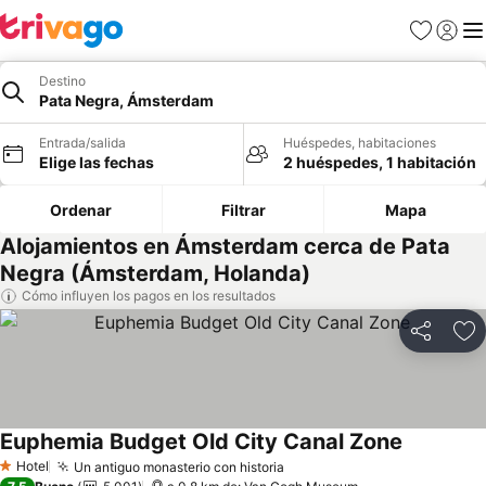
Favoritos
Iniciar 
Me
Destino
Pata Negra, Ámsterdam
Entrada/salida
Huéspedes, habitaciones
Elige las fechas
2 huéspedes, 1 habitación
Ordenar
Filtrar
Mapa
Alojamientos en Ámsterdam cerca de Pata
Negra (Ámsterdam, Holanda)
Cómo influyen los pagos en los resultados
Compartir
Añ
Euphemia Budget Old City Canal Zone
Hotel
Un antiguo monasterio con historia
1 Estrellas