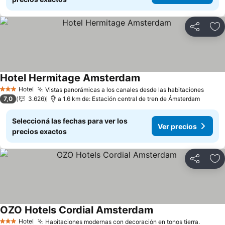
Compartir
Añ
Hotel Hermitage Amsterdam
Hotel
Vistas panorámicas a los canales desde las habitaciones
3 Estrellas
7,0
3.626
a 1.6 km de: Estación central de tren de Ámsterdam
Seleccioná las fechas para ver los
Ver precios
precios exactos
Compartir
Añ
OZO Hotels Cordial Amsterdam
Hotel
Habitaciones modernas con decoración en tonos tierra.
3 Estrellas