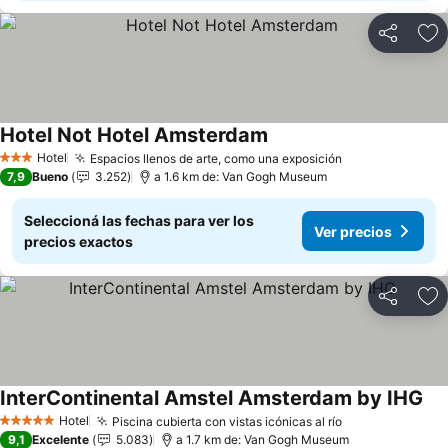
Compartir
Añ
Hotel Not Hotel Amsterdam
Hotel
Espacios llenos de arte, como una exposición
3 Estrellas
7,9
Bueno
3.252
a 1.6 km de: Van Gogh Museum
Seleccioná las fechas para ver los
Ver precios
precios exactos
Compartir
Añ
InterContinental Amstel Amsterdam by IHG
Hotel
Piscina cubierta con vistas icónicas al río
5 Estrellas
9,1
Excelente
5.083
a 1.7 km de: Van Gogh Museum