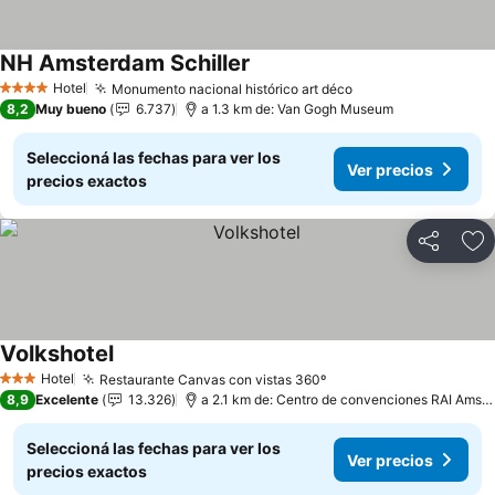
NH Amsterdam Schiller
Hotel
Monumento nacional histórico art déco
4 Estrellas
8,2
Muy bueno
6.737
a 1.3 km de: Van Gogh Museum
Seleccioná las fechas para ver los
Ver precios
precios exactos
Compartir
Añ
Volkshotel
Hotel
Restaurante Canvas con vistas 360º
3 Estrellas
8,9
Excelente
13.326
a 2.1 km de: Centro de convenciones RAI Amsterdam
Seleccioná las fechas para ver los
Ver precios
precios exactos