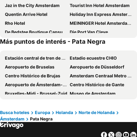
Jaz in the City Amsterdam
Tourist Inn Hotel Amsterdam
Quentin Arrive Hotel
Holiday Inn Express Amsterdam - Arena Towers by IHG
Rho Hotel
MEININGER Hotel Amsterdam Amstel
De Bedstee Boutique Capsules
Die Port Van Cleve
Más puntos de interés - Pata Negra
ibis Amsterdam Centre Stopera
Westlake Hotels Amsterdam
YOTEL Amsterdam
XO Hotels City Centre
Estación central de tren de Ámsterdam
Estadio ecuestre CHIO
Mercure Amsterdam Sloterdijk Station
MEININGER Hotel Amsterdam City West
Aeropuerto de Bruselas
Aeropuerto de Düsseldorf
Hotel Artemis Amsterdam
ibis Amsterdam Centre
Centro Histórico de Brujas
Amsterdam Centraal Metro Station
Monet Garden Hotel Amsterdam
Avenue Hotel
Aeropuerto de Ámsterdam-Schiphol
Centro Histórico de Gante
Best Western Amsterdam
NH Amsterdam Noord
Bruxelles-Midi - Brussel-Zuid
Museo de Amsterdam
Apple Inn Hotel
Volkshotel
Scheveningen
Bruselas Norte
Hotel Vossius Vondelpark
NH City Centre Amsterdam
Pata Negra
Estación central de Düsseldorf
Royal Amsterdam Hotel
Holiday Inn Express Amsterdam - South By Ihg
Busca hoteles
Europa
Holanda
Norte de Holanda
Ámsterdam
Pata Negra
Amstel Metro Station
Oud-West
Hotel Continental Amsterdam
ibis budget Amsterdam City South
Recinto para eventos Ziggo Dome
Bijlmer ArenA Metro Station
easyHotel Amsterdam Arena Boulevard
OZO Hotels Arena Amsterdam
Facebook
Twitter
Insta
Yo