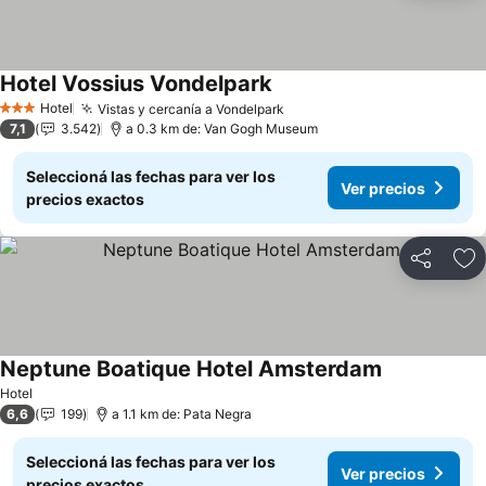
Hotel Vossius Vondelpark
Hotel
Vistas y cercanía a Vondelpark
3 Estrellas
7,1
3.542
a 0.3 km de: Van Gogh Museum
Seleccioná las fechas para ver los
Ver precios
precios exactos
Compartir
Añ
Neptune Boatique Hotel Amsterdam
Hotel
6,6
199
a 1.1 km de: Pata Negra
Seleccioná las fechas para ver los
Ver precios
precios exactos