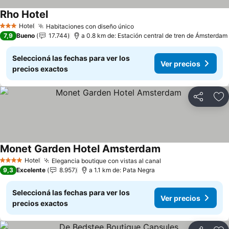
Rho Hotel
Hotel
Habitaciones con diseño único
3 Estrellas
7,9
Bueno
17.744
a 0.8 km de: Estación central de tren de Ámsterdam
Seleccioná las fechas para ver los
Ver precios
precios exactos
Compartir
Añ
Monet Garden Hotel Amsterdam
Hotel
Elegancia boutique con vistas al canal
4 Estrellas
9,3
Excelente
8.957
a 1.1 km de: Pata Negra
Seleccioná las fechas para ver los
Ver precios
precios exactos