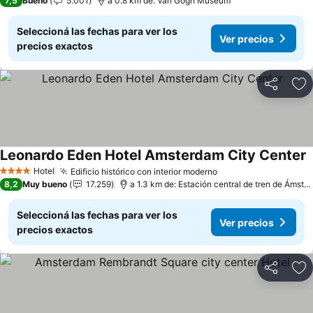
7,5
Bueno
5.001
a 0.8 km de: Van Gogh Museum
Seleccioná las fechas para ver los
Ver precios
precios exactos
Compartir
Añ
Leonardo Eden Hotel Amsterdam City Center
Hotel
Edificio histórico con interior moderno
4 Estrellas
8,2
Muy bueno
17.259
a 1.3 km de: Estación central de tren de Ámsterdam
Seleccioná las fechas para ver los
Ver precios
precios exactos
Compartir
Añ