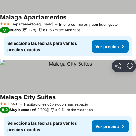
Malaga Apartamentos
Ver precios
Departamento equipado
Interiores limpios y con buen gusto
Ver pre
3 Estrellas
7,9
Bueno
128
a 0.6 km de: Alcazaba
Seleccioná las fechas para ver los
Ver precios
precios exactos
Compartir
Añ
Malaga City Suites
Ver precios
Hotel
Habitaciones dúplex con más espacio
Ver precios
2 Estrellas
8,2
Muy bueno
2.793
a 0.5 km de: Alcazaba
Seleccioná las fechas para ver los
Ver precios
precios exactos