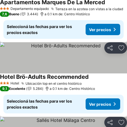
Apartamentos Marques De La Merced
Ver preci
Departamento equipado
Terraza en la azotea con vistas a la ciudad
V
3 Estrellas
7,6
Bueno
3.444
a 0.1 km de: Centro Histórico
Seleccioná las fechas para ver los
Ver precios
precios exactos
Compartir
Añ
Hotel Brö-Adults Recommended
Ver precios
Hotel
Ubicación top en el centro histórico
Ver precios
3 Estrellas
9,1
Excelente
5.284
a 0.1 km de: Centro Histórico
Seleccioná las fechas para ver los
Ver precios
precios exactos
Compartir
Añ