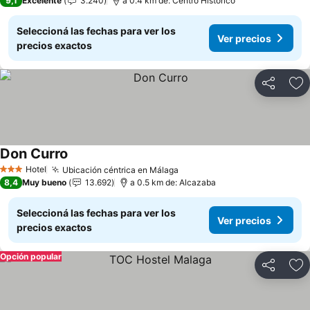
9,1
Excelente
3.240
a 0.4 km de: Centro Histórico
Seleccioná las fechas para ver los
Ver precios
precios exactos
Compartir
Añ
Don Curro
Ver precios
Hotel
Ubicación céntrica en Málaga
Ver precios
3 Estrellas
8,4
Muy bueno
13.692
a 0.5 km de: Alcazaba
Seleccioná las fechas para ver los
Ver precios
precios exactos
Opción popular
Compartir
Añ