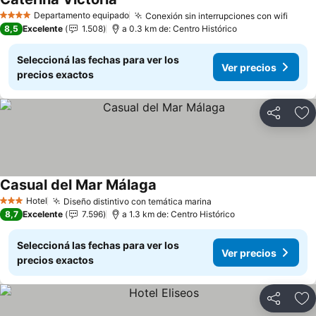
Ver precios
Departamento equipado
Conexión sin interrupciones con wifi
Ver p
4 Estrellas
8,5
Excelente
1.508
a 0.3 km de: Centro Histórico
Seleccioná las fechas para ver los
Ver precios
precios exactos
Compartir
Añ
Casual del Mar Málaga
Ver precios
Hotel
Diseño distintivo con temática marina
Ver precios
3 Estrellas
8,7
Excelente
7.596
a 1.3 km de: Centro Histórico
Seleccioná las fechas para ver los
Ver precios
precios exactos
Compartir
Añ