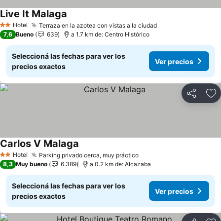
Live It Malaga
Ver precios
Hotel
Terraza en la azotea con vistas a la ciudad
Ver precios
2 Estrellas
7,6
Bueno
639
a 1.7 km de: Centro Histórico
Seleccioná las fechas para ver los
Ver precios
precios exactos
Compartir
Añ
Carlos V Malaga
Ver precios
Hotel
Parking privado cerca, muy práctico
Ver precios
2 Estrellas
8,3
Muy bueno
6.389
a 0.2 km de: Alcazaba
Seleccioná las fechas para ver los
Ver precios
precios exactos