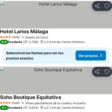
Compartir
Añ
Hotel Larios Málaga
Ver precios
Hotel
Diseño Art Decó
Ver precios
4 Estrellas
8,9
Excelente
4.784
a 0.5 km de: Centro Histórico
Seleccioná las fechas para ver los
Ver precios
precios exactos
Compartir
Añ
Soho Boutique Equitativa
Ver precios
Hotel
Vistas panorámicas de la ciudad y el puerto
Ver precios
4 Estrellas
9,1
Excelente
6.634
a 0.7 km de: Centro Histórico