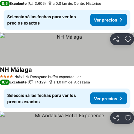
8,5
Excelente
3.606
a 0.8 km de: Centro Histórico
Seleccioná las fechas para ver los
Ver precios
precios exactos
Compartir
Añ
NH Málaga
Ver precios
Hotel
Desayuno buffet espectacular
Ver precios
4 Estrellas
8,9
Excelente
14.129
a 1.0 km de: Alcazaba
Seleccioná las fechas para ver los
Ver precios
precios exactos
Compartir
Añ