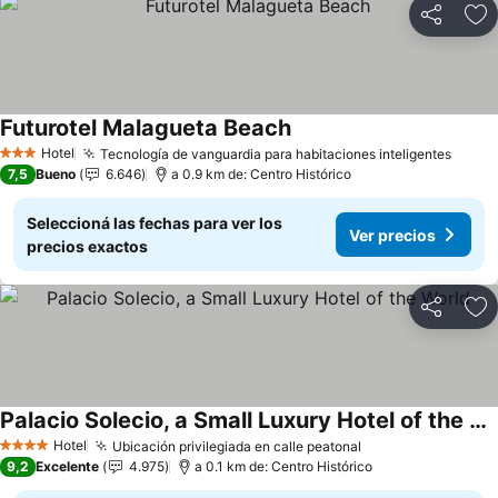
Compartir
Añ
Futurotel Malagueta Beach
Ver precios
Hotel
Tecnología de vanguardia para habitaciones inteligentes
Ver p
3 Estrellas
7,5
Bueno
6.646
a 0.9 km de: Centro Histórico
Seleccioná las fechas para ver los
Ver precios
precios exactos
Compartir
Añ
Palacio Solecio, a Small Luxury Hotel of the World
Ver precios
Hotel
Ubicación privilegiada en calle peatonal
Ver precios
4 Estrellas
9,2
Excelente
4.975
a 0.1 km de: Centro Histórico