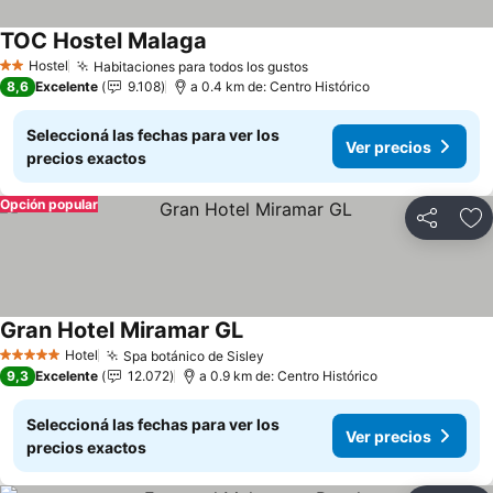
TOC Hostel Malaga
Ver precios
Hostel
Habitaciones para todos los gustos
Ver precios
2 Estrellas
8,6
Excelente
9.108
a 0.4 km de: Centro Histórico
Seleccioná las fechas para ver los
Ver precios
precios exactos
Opción popular
Compartir
Añ
Gran Hotel Miramar GL
Ver precios
Hotel
Spa botánico de Sisley
Ver precios
5 Estrellas
9,3
Excelente
12.072
a 0.9 km de: Centro Histórico
Seleccioná las fechas para ver los
Ver precios
precios exactos