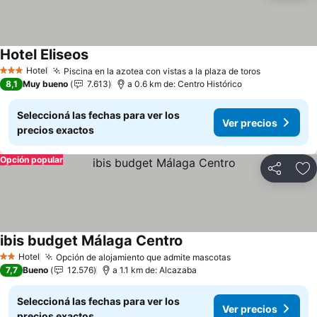
Hotel Eliseos
Ver precios
Hotel
Piscina en la azotea con vistas a la plaza de toros
Ver precio
3 Estrellas
8,1
Muy bueno
7.613
a 0.6 km de: Centro Histórico
Seleccioná las fechas para ver los
Ver precios
precios exactos
Opción popular
Compartir
Añ
ibis budget Málaga Centro
Ver precios
Hotel
Opción de alojamiento que admite mascotas
Ver precios
2 Estrellas
7,7
Bueno
12.576
a 1.1 km de: Alcazaba
Seleccioná las fechas para ver los
Ver precios
precios exactos