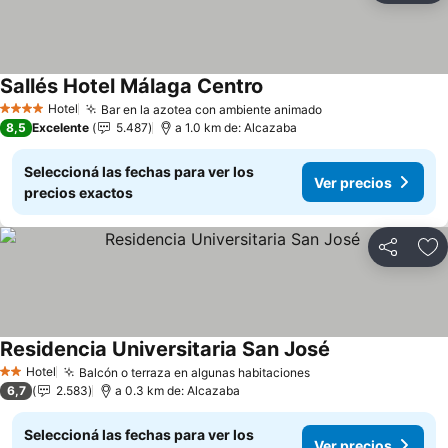
Sallés Hotel Málaga Centro
Ver precios
Hotel
Bar en la azotea con ambiente animado
Ver precios
4 Estrellas
8,5
Excelente
5.487
a 1.0 km de: Alcazaba
Seleccioná las fechas para ver los
Ver precios
precios exactos
Compartir
Añ
Residencia Universitaria San José
Ver precios
Hotel
Balcón o terraza en algunas habitaciones
Ver precios
2 Estrellas
6,7
2.583
a 0.3 km de: Alcazaba
Seleccioná las fechas para ver los
Ver precios