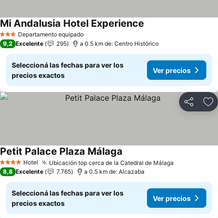
Mi Andalusia Hotel Experience
Ver precios
Departamento equipado
3 Estrellas
9,2
Excelente
295
a 0.5 km de: Centro Histórico
Seleccioná las fechas para ver los
Ver precios
precios exactos
Compartir
Añ
Petit Palace Plaza Málaga
Ver precios
Hotel
Ubicación top cerca de la Catedral de Málaga
Ver precios
4 Estrellas
8,8
Excelente
7.765
a 0.5 km de: Alcazaba
Seleccioná las fechas para ver los
Ver precios
precios exactos