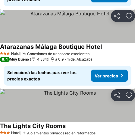
Compartir
Añ
Atarazanas Málaga Boutique Hotel
Ver precios
Hotel
Conexiones de transporte excelentes
Ver precios
3 Estrellas
8,4
Muy bueno
4.884
a 0.9 km de: Alcazaba
Seleccioná las fechas para ver los
Ver precios
precios exactos
Compartir
Añ
The Lights City Rooms
Ver precios
Hotel
Alojamientos privados recién reformados
Ver precios
3 Estrellas