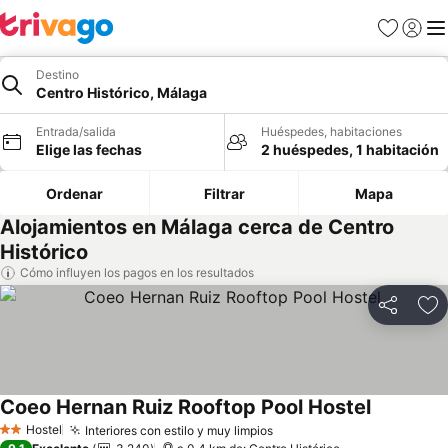
Favoritos
Iniciar 
Me
Destino
Centro Histórico, Málaga
Entrada/salida
Huéspedes, habitaciones
Elige las fechas
2 huéspedes, 1 habitación
Ordenar
Filtrar
Mapa
Alojamientos en Málaga cerca de Centro
Histórico
Cómo influyen los pagos en los resultados
Compartir
Añ
Coeo Hernan Ruiz Rooftop Pool Hostel
Ver preci
Hostel
Interiores con estilo y muy limpios
Ver precios
2 Estrellas