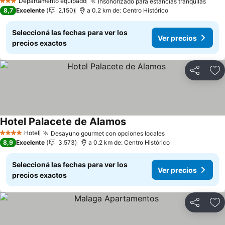
Ver precios
Departamento equipado
Insonorizado para estancias tranquilas
Ver 
3 Estrellas
8,7
Excelente
2.150
a 0.2 km de: Centro Histórico
Seleccioná las fechas para ver los
Ver precios
precios exactos
Compartir
Añ
Hotel Palacete de Alamos
Ver precios
Hotel
Desayuno gourmet con opciones locales
Ver precios
4 Estrellas
8,9
Excelente
3.573
a 0.2 km de: Centro Histórico
Seleccioná las fechas para ver los
Ver precios
precios exactos
Compartir
Añ