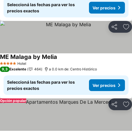
Seleccioná las fechas para ver los
Ver precios
precios exactos
Compartir
Añ
ME Malaga by Melia
Ver precios
Hotel
5 Estrellas
9,3
Excelente
464
a 0.0 km de: Centro Histórico
Seleccioná las fechas para ver los
Ver precios
precios exactos
Opción popular
Compartir
Añ