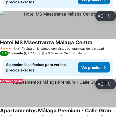
precios exactos
Compartir
Añ
Hotel MS Maestranza Málaga Centro
Ver precios
Hotel
Spa en la azotea con vistas panorámicas de la ciudad
Ver pr
4 Estrellas
8,8
Excelente
7.406
a 0.6 km de: Centro Histórico
Seleccioná las fechas para ver los
Ver precios
precios exactos
Opción popular
Compartir
Añ
Apartamentos Málaga Premium - Calle Granada