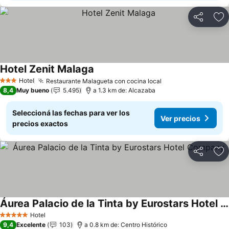
Compartir
Añ
Hotel Zenit Malaga
Ver precios
Hotel
Restaurante Malagueta con cocina local
Ver precios
3 Estrellas
8,4
Muy bueno
5.495
a 1.3 km de: Alcazaba
Seleccioná las fechas para ver los
Ver precios
precios exactos
Compartir
Añ
Áurea Palacio de la Tinta by Eurostars Hotel Company
Ver precios
Hotel
5 Estrellas
9,4
Excelente
103
a 0.8 km de: Centro Histórico