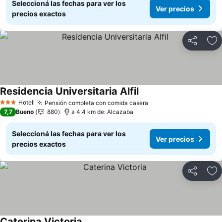
Seleccioná las fechas para ver los
Ver precios
precios exactos
Compartir
Añ
Residencia Universitaria Alfil
Ver precios
Hotel
Pensión completa con comida casera
Ver precios
3 Estrellas
7,7
Bueno
880
a 4.4 km de: Alcazaba
Seleccioná las fechas para ver los
Ver precios
precios exactos
Compartir
Añ
Caterina Victoria