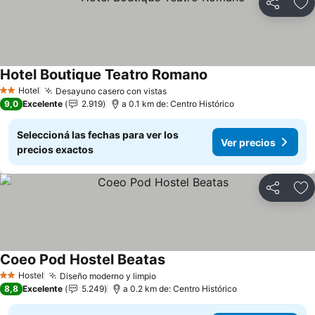
Compartir
Añ
Hotel Boutique Teatro Romano
Ver precios
Hotel
Desayuno casero con vistas
Ver precios
2 Estrellas
9,0
Excelente
2.919
a 0.1 km de: Centro Histórico
Seleccioná las fechas para ver los
Ver precios
precios exactos
Compartir
Añ
Coeo Pod Hostel Beatas
Ver precios
Hostel
Diseño moderno y limpio
Ver precios
2 Estrellas
8,8
Excelente
5.249
a 0.2 km de: Centro Histórico