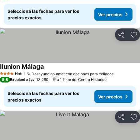
Seleccioná las fechas para ver los
Ver precios
precios exactos
Compartir
Añ
Ilunion Málaga
Ver precios
Hotel
Desayuno gourmet con opciones para celíacos
Ver precios
4 Estrellas
8,8
Excelente
13.260
a 1.7 km de: Centro Histórico
Seleccioná las fechas para ver los
Ver precios
precios exactos
Compartir
Añ