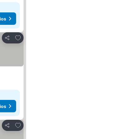
ios
Añadir a favoritos
Compartir
ios
Añadir a favoritos
Compartir