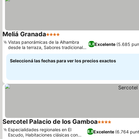
Meliá Granada
4 Estrellas
Ver precios
Vistas panorámicas de la Alhambra
Excelente
(5.685 pun
8,8
desde la terraza, Sabores tradicionales
Ver precios
en Ola 1971
Seleccioná las fechas para ver los precios exactos
Sercotel Palacio de los Gamboa
4 Estrellas
Ver precios
Especialidades regionales en El
Excelente
(6.764 pun
8,8
Escudo, Habitaciones clásicas con