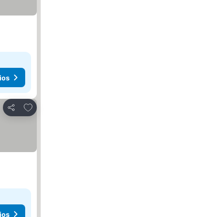
ios
Añadir a favoritos
Compartir
ios