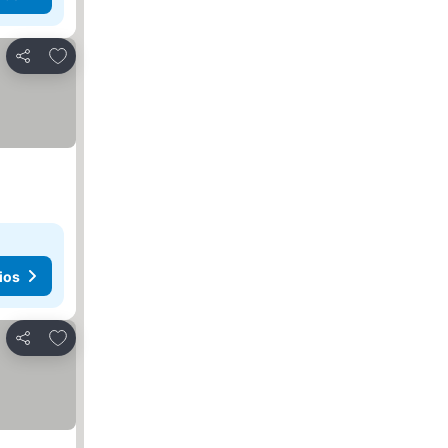
Añadir a favoritos
Compartir
ios
Añadir a favoritos
Compartir