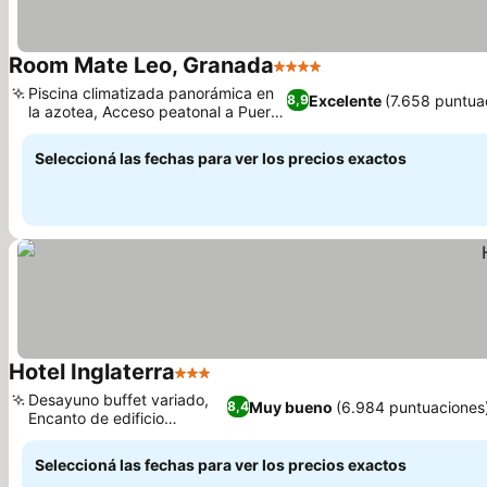
Room Mate Leo, Granada
4 Estrellas
Ver precios
Piscina climatizada panorámica en
Excelente
(7.658 puntua
8,9
la azotea, Acceso peatonal a Puerta
Ver precios
Real
Seleccioná las fechas para ver los precios exactos
Hotel Inglaterra
3 Estrellas
Ver precios
Desayuno buffet variado,
Muy bueno
(6.984 puntuaciones
8,4
Encanto de edificio
Ver precios
histórico
Seleccioná las fechas para ver los precios exactos