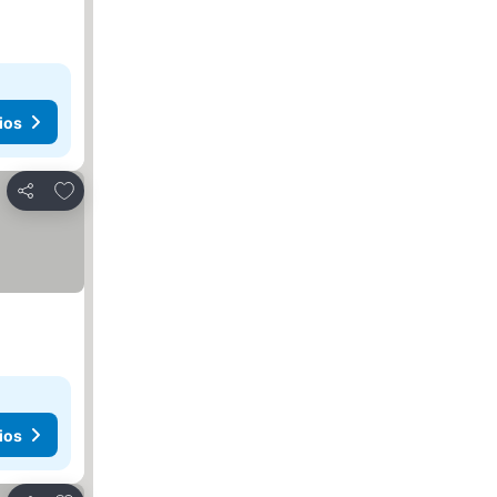
ios
Añadir a favoritos
Compartir
ios