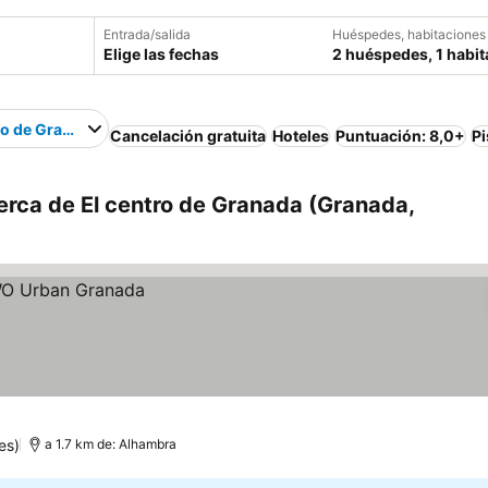
Entrada/salida
Huéspedes, habitaciones
Elige las fechas
2 huéspedes, 1 habit
ro de Granada
Cancelación gratuita
Hoteles
Puntuación: 8,0+
Pi
erca de El centro de Granada (Granada,
es)
a 1.7 km de: Alhambra