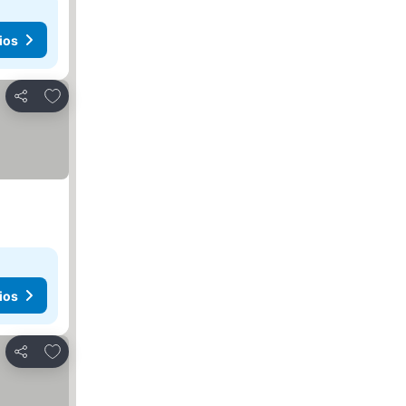
ios
Añadir a favoritos
Compartir
ios
Añadir a favoritos
Compartir