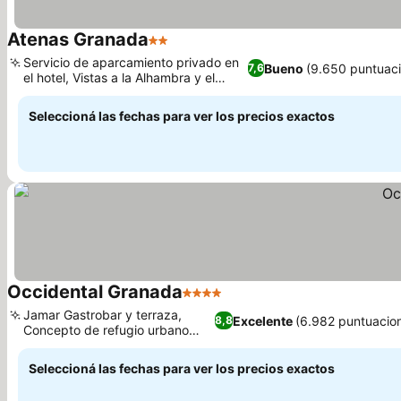
Atenas Granada
2 Estrellas
Ver precios
Servicio de aparcamiento privado en
Bueno
(9.650 puntuac
7,6
el hotel, Vistas a la Alhambra y el
Ver precios
Albaicín
Seleccioná las fechas para ver los precios exactos
Occidental Granada
4 Estrellas
Ver precios
Jamar Gastrobar y terraza,
Excelente
(6.982 puntuacio
8,8
Concepto de refugio urbano
Ver precios
moderno
Seleccioná las fechas para ver los precios exactos