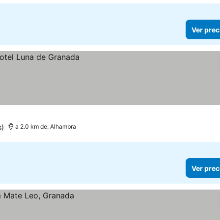
Ver prec
s)
a 2.0 km de: Alhambra
Ver prec