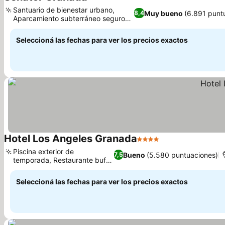
4 Estrellas
Ver precios
Santuario de bienestar urbano,
Muy bueno
(6.891 punt
8,4
Aparcamiento subterráneo seguro
Ver precios
con elevador
Seleccioná las fechas para ver los precios exactos
Hotel Los Angeles Granada
4 Estrellas
Ver precios
Piscina exterior de
Bueno
(5.580 puntuaciones)
7,5
temporada, Restaurante bufé
Ver precios
andaluz
Seleccioná las fechas para ver los precios exactos