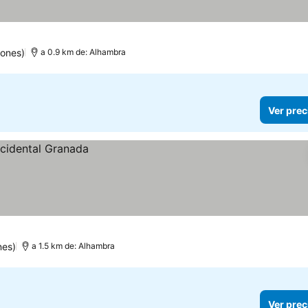
iones)
a 0.9 km de: Alhambra
Ver prec
nes)
a 1.5 km de: Alhambra
Ver prec