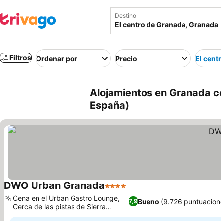
Destino
Filtros
Ordenar por
Precio
El cent
Alojamientos en Granada c
España)
DWO Urban Granada
4 Estrellas
Ver precios
Cena en el Urban Gastro Lounge,
Bueno
(9.726 puntuacion
7,9
Cerca de las pistas de Sierra
Ver precios
Nevada