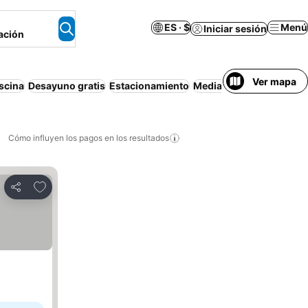
ES · $
Menú
Iniciar sesión
ación
Ver mapa
scina
Desayuno gratis
Estacionamiento
Media pensión
Departa
Cómo influyen los pagos en los resultados
Añadir a favoritos
Compartir