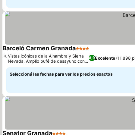
Barceló Carmen Granada
4 Estrellas
Ver precios
Vistas icónicas de la Alhambra y Sierra
Excelente
(11.898 p
8,9
Nevada, Amplio bufé de desayuno con
Ver precios
cocina en vivo
Seleccioná las fechas para ver los precios exactos
Senator Granada