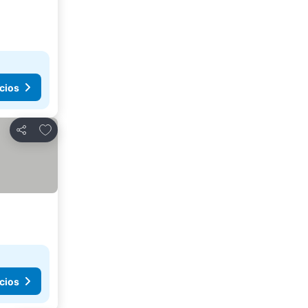
cios
Añadir a favoritos
Compartir
cios