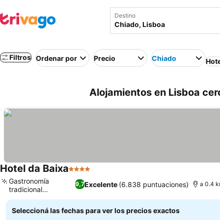
Destino
Filtros
Ordenar por
Precio
Chiado
Hot
Alojamientos en Lisboa ce
Hotel da Baixa
4 Estrellas
Gastronomía
Excelente
(6.838 puntuaciones)
9,7
a 0.4 k
tradicional
portuguesa
Seleccioná las fechas para ver los precios exactos