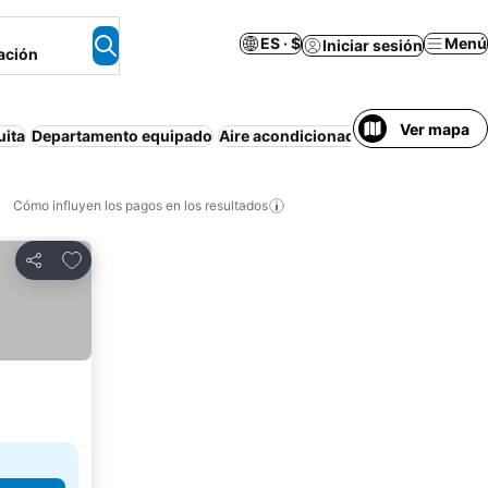
ES · $
Menú
Iniciar sesión
ación
Ver mapa
uita
Departamento equipado
Aire acondicionado
Estacionamien
Cómo influyen los pagos en los resultados
Añadir a favoritos
Compartir