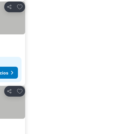
Añadir a favoritos
Compartir
cios
Añadir a favoritos
Compartir