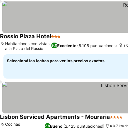
Rossio Plaza Hotel
3 Estrellas
Habitaciones con vistas
Excelente
(6.105 puntuaciones)
9,0
a 
a la Plaza del Rossio
Seleccioná las fechas para ver los precios exactos
Lisbon Serviced Apartments - Mouraria
4 Estrel
Cocinas
Bueno
(2.425 puntuaciones)
7,8
a 0.7 km d