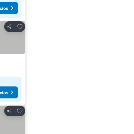
cios
Añadir a favoritos
Compartir
cios
Añadir a favoritos
Compartir