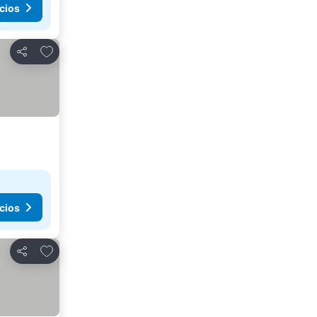
cios
Añadir a favoritos
Compartir
cios
Añadir a favoritos
Compartir