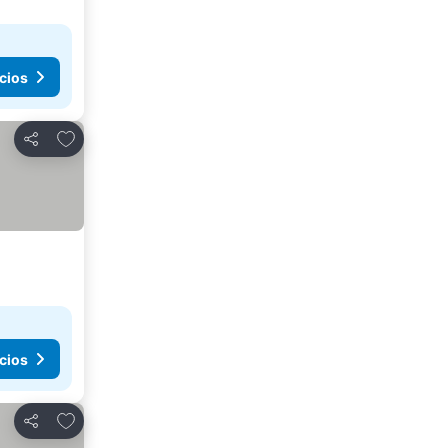
cios
Añadir a favoritos
Compartir
cios
Añadir a favoritos
Compartir