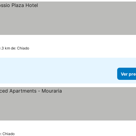
0.3 km de: Chiado
Ver pre
las
e: Chiado