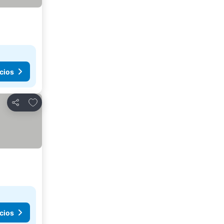
cios
Añadir a favoritos
Compartir
cios